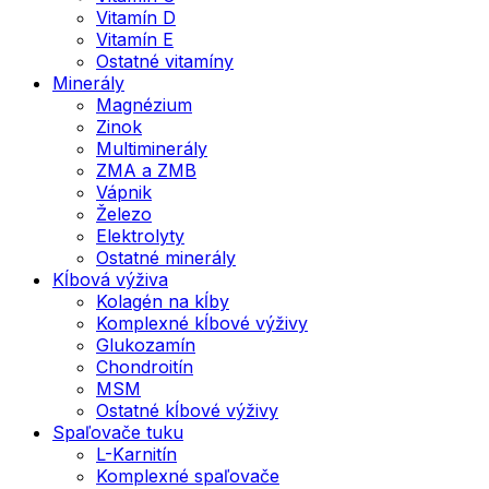
Vitamín D
Vitamín E
Ostatné vitamíny
Minerály
Magnézium
Zinok
Multiminerály
ZMA a ZMB
Vápnik
Železo
Elektrolyty
Ostatné minerály
Kĺbová výživa
Kolagén na kĺby
Komplexné kĺbové výživy
Glukozamín
Chondroitín
MSM
Ostatné kĺbové výživy
Spaľovače tuku
L-Karnitín
Komplexné spaľovače