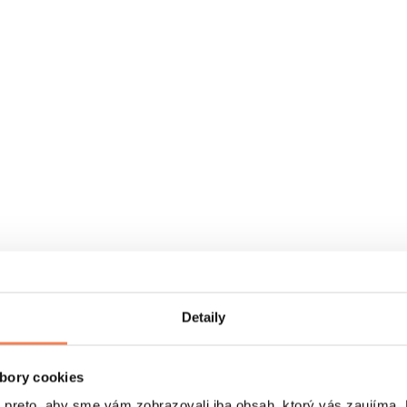
Detaily
bory cookies
eto, aby sme vám zobrazovali iba obsah, ktorý vás zaujíma. N