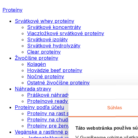
Proteíny
Srvátkové whey proteíny
Srvátkové koncentráty
Viaczložkové srvátkové proteíny
Srvátkové izoláty
Srvátkové hydrolyzáty
Clear proteíny
Živočíšne proteíny
Kolagén
Hovädzie beef proteíny
Nočné proteíny
Ostatné živočíšne proteíny
Náhrada stravy
Práškové náhrady stravy
Proteínové ready to drink nápoje
Proteíny podľa účelu
Súhlas
Proteíny na rast svalov
Proteíny na chudnutie
Proteíny pre ženy
Táto webstránka používa sú
Vegánske a rastlinné proteíny
V GymBeame robíme všetko pr
Jednozložkové vegánske proteíny