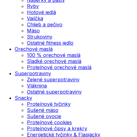
Ryby
Hotové jedlá
Vajíčka
Chlieb a pečivo
Mäso
Strukoviny
Ostatné fitness jedlo
Orechové maslá
100 % orechové maslá
Sladké orechové maslá
Proteínové orechové maslá
Superpotraviny
Zelené superpotraviny
Vláknina
Ostatné superpotraviny
Snacky
Proteínové tyčinky
Sušené mäso
Sušené ovocie
Proteínové cookies
Proteínové čipsy a krekry
Energetické tyčinky & Flapjacky