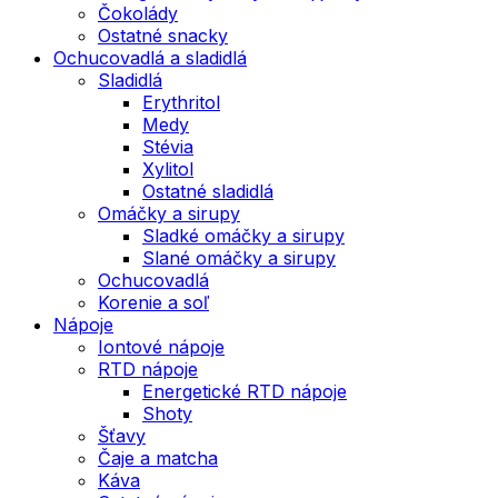
Čokolády
Ostatné snacky
Ochucovadlá a sladidlá
Sladidlá
Erythritol
Medy
Stévia
Xylitol
Ostatné sladidlá
Omáčky a sirupy
Sladké omáčky a sirupy
Slané omáčky a sirupy
Ochucovadlá
Korenie a soľ
Nápoje
Iontové nápoje
RTD nápoje
Energetické RTD nápoje
Shoty
Šťavy
Čaje a matcha
Káva