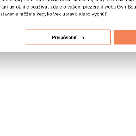
nám umožníte používať údaje o vašom prezeraní webu GymBeam
astavenie môžete kedykoľvek upraviť alebo vypnúť.
Prispôsobiť