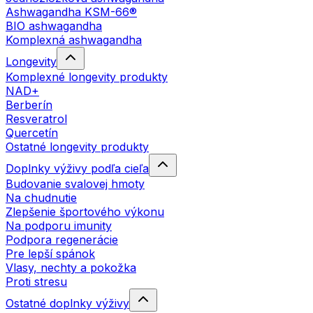
Ashwagandha KSM-66®
BIO ashwagandha
Komplexná ashwagandha
Longevity
Komplexné longevity produkty
NAD+
Berberín
Resveratrol
Quercetín
Ostatné longevity produkty
Doplnky výživy podľa cieľa
Budovanie svalovej hmoty
Na chudnutie
Zlepšenie športového výkonu
Na podporu imunity
Podpora regenerácie
Pre lepší spánok
Vlasy, nechty a pokožka
Proti stresu
Ostatné doplnky výživy