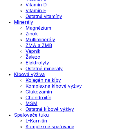
Vitamín D
Vitamín E
Ostatné vitamíny
Minerály
Magnézium
Zinok
Multiminerály
ZMA a ZMB
Vápnik
Železo
Elektrolyty
Ostatné minerály
Kĺbová výživa
Kolagén na kĺby
Komplexné kĺbové výživy
Glukozamín
Chondroitín
MSM
Ostatné kĺbové výživy
Spaľovače tuku
L-Karnitín
Komplexné spaľovače