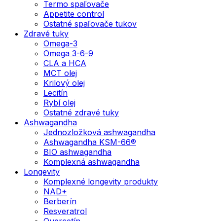
Termo spaľovače
Appetite control
Ostatné spaľovače tukov
Zdravé tuky
Omega-3
Omega 3-6-9
CLA a HCA
MCT olej
Krilový olej
Lecitín
Rybí olej
Ostatné zdravé tuky
Ashwagandha
Jednozložková ashwagandha
Ashwagandha KSM-66®
BIO ashwagandha
Komplexná ashwagandha
Longevity
Komplexné longevity produkty
NAD+
Berberín
Resveratrol
Quercetín