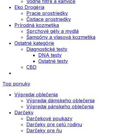
Vodné filtre a kanvice
Eko Drogéria
Pracie prostriedky
Čistiace prostriedky
Prírodná kozmetika
Sprchové gély a mydlá
Šampóny a vlasová kozmetika
Ostatné kategórie
Diagnostické testy
DNA testy
Ostatné testy
CBD
Top ponuky
Výpredaj oblečenia
Výpredaj dámskeho oblečenia
Výpredaj pánskeho oblečenia
Darčeky
Darčekové poukazy
Darčeky pre celú rodinu
Darčeky pre ňu