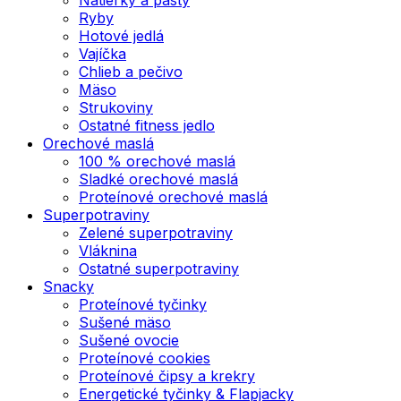
Ryby
Hotové jedlá
Vajíčka
Chlieb a pečivo
Mäso
Strukoviny
Ostatné fitness jedlo
Orechové maslá
100 % orechové maslá
Sladké orechové maslá
Proteínové orechové maslá
Superpotraviny
Zelené superpotraviny
Vláknina
Ostatné superpotraviny
Snacky
Proteínové tyčinky
Sušené mäso
Sušené ovocie
Proteínové cookies
Proteínové čipsy a krekry
Energetické tyčinky & Flapjacky