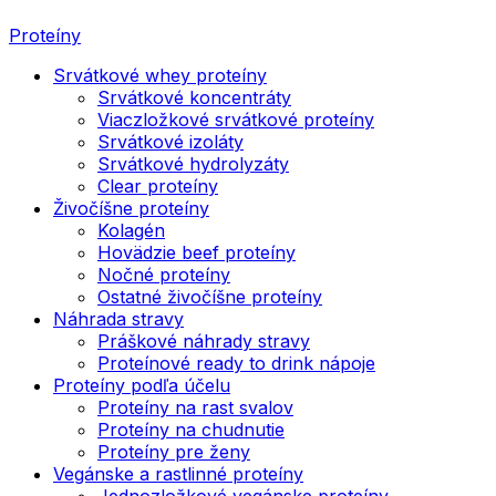
Proteíny
Srvátkové whey proteíny
Srvátkové koncentráty
Viaczložkové srvátkové proteíny
Srvátkové izoláty
Srvátkové hydrolyzáty
Clear proteíny
Živočíšne proteíny
Kolagén
Hovädzie beef proteíny
Nočné proteíny
Ostatné živočíšne proteíny
Náhrada stravy
Práškové náhrady stravy
Proteínové ready to drink nápoje
Proteíny podľa účelu
Proteíny na rast svalov
Proteíny na chudnutie
Proteíny pre ženy
Vegánske a rastlinné proteíny
Jednozložkové vegánske proteíny