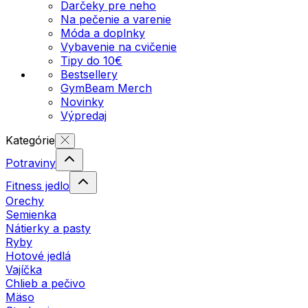
Darčeky pre neho
Na pečenie a varenie
Móda a doplnky
Vybavenie na cvičenie
Tipy do 10€
Bestsellery
GymBeam Merch
Novinky
Výpredaj
Kategórie
Potraviny
Fitness jedlo
Orechy
Semienka
Nátierky a pasty
Ryby
Hotové jedlá
Vajíčka
Chlieb a pečivo
Mäso