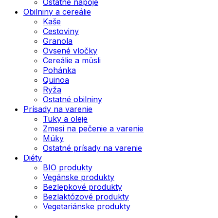
Ostatné nápoje
Obilniny a cereálie
Kaše
Cestoviny
Granola
Ovsené vločky
Cereálie a müsli
Pohánka
Quinoa
Ryža
Ostatné obilniny
Prísady na varenie
Tuky a oleje
Zmesi na pečenie a varenie
Múky
Ostatné prísady na varenie
Diéty
BIO produkty
Vegánske produkty
Bezlepkové produkty
Bezlaktózové produkty
Vegetariánske produkty