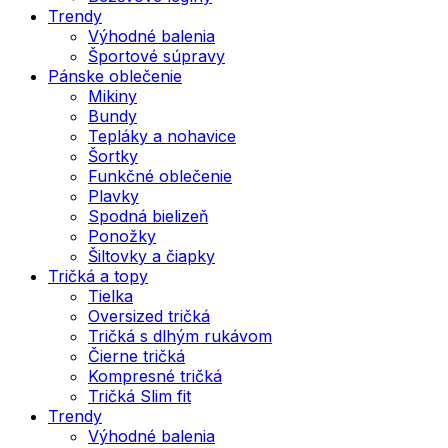
Trendy
Výhodné balenia
Športové súpravy
Pánske oblečenie
Mikiny
Bundy
Tepláky a nohavice
Šortky
Funkčné oblečenie
Plavky
Spodná bielizeň
Ponožky
Šiltovky a čiapky
Tričká a topy
Tielka
Oversized tričká
Tričká s dlhým rukávom
Čierne tričká
Kompresné tričká
Tričká Slim fit
Trendy
Výhodné balenia