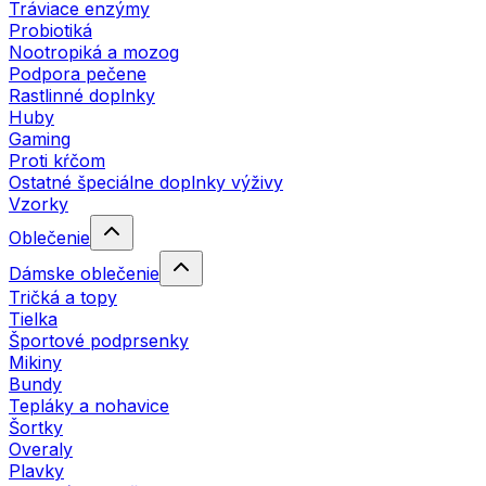
Tráviace enzýmy
Probiotiká
Nootropiká a mozog
Podpora pečene
Rastlinné doplnky
Huby
Gaming
Proti kŕčom
Ostatné špeciálne doplnky výživy
Vzorky
Oblečenie
Dámske oblečenie
Tričká a topy
Tielka
Športové podprsenky
Mikiny
Bundy
Tepláky a nohavice
Šortky
Overaly
Plavky