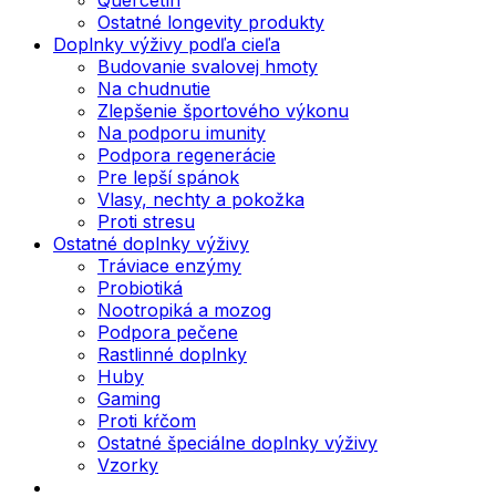
Ostatné longevity produkty
Doplnky výživy podľa cieľa
Budovanie svalovej hmoty
Na chudnutie
Zlepšenie športového výkonu
Na podporu imunity
Podpora regenerácie
Pre lepší spánok
Vlasy, nechty a pokožka
Proti stresu
Ostatné doplnky výživy
Tráviace enzýmy
Probiotiká
Nootropiká a mozog
Podpora pečene
Rastlinné doplnky
Huby
Gaming
Proti kŕčom
Ostatné špeciálne doplnky výživy
Vzorky