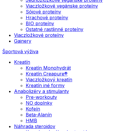
Viaczložkové vegánske proteíny
Sójové proteíny
Hrachové proteíny
BIO proteíny
Ostatné rastlinné proteíny
Viaczložkové proteíny
Gainery
Športová výživa
Kreatín
Kreatín Monohydrát
Kreatín Creapure®
Viaczložkový kreatín
Kreatín iné formy
Anabolizéry a stimulanty
Pre-workouty
NO doplnky
Kofeín
Beta-Alanín
HMB
Náhrada steroidov