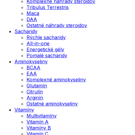
Komplexné náhrady steroidov
Tribulus Terrestris
Maca
DAA
Ostatné náhrady steroidov
Sacharidy
Rýchle sacharidy
All-in-one
Energetické gély
Pomalé sacharidy
Aminokyseliny
BCAA
EAA
Komplexné aminokyseliny
Glutamín
Citrulín
Arginín
Ostatné aminokyseliny
Vitamíny
Multivitamíny
Vitamín A
Vitamíny B
Vitamín C