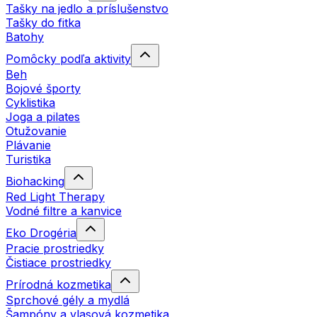
Tašky na jedlo a príslušenstvo
Tašky do fitka
Batohy
Pomôcky podľa aktivity
Beh
Bojové športy
Cyklistika
Joga a pilates
Otužovanie
Plávanie
Turistika
Biohacking
Red Light Therapy
Vodné filtre a kanvice
Eko Drogéria
Pracie prostriedky
Čistiace prostriedky
Prírodná kozmetika
Sprchové gély a mydlá
Šampóny a vlasová kozmetika