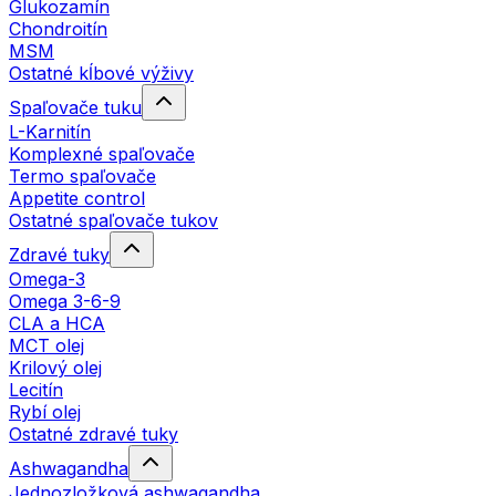
Glukozamín
Chondroitín
MSM
Ostatné kĺbové výživy
Spaľovače tuku
L-Karnitín
Komplexné spaľovače
Termo spaľovače
Appetite control
Ostatné spaľovače tukov
Zdravé tuky
Omega-3
Omega 3-6-9
CLA a HCA
MCT olej
Krilový olej
Lecitín
Rybí olej
Ostatné zdravé tuky
Ashwagandha
Jednozložková ashwagandha