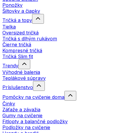
Ponožky
Šiltovky a čiapky
Tričká a topy
Tielka
Oversized tričká
Tričká s dlhým rukávom
Čierne tričká
Kompresné tričká
Tričká Slim fit
Trendy
Výhodné balenia
Teplákové súpravy
Príslušenstvo
Pomôcky na cvičenie doma
Činky
Záťaže a závažia
Gumy na cvičenie
Fitlopty a balančné podložky
Podložky na cvičenie