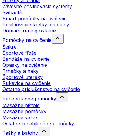
Hrazdy a bradlá
Závesné posilňovacie systémy
Švihadlá
Smart pomôcky na cvičenie
Posilňovacie klietky a stojany
Domáci tréning ostatné
Pomôcky na cvičenie
Šejkre
Športové fľaše
Bandáže na cvičenie
Opasky na cvičenie
Trhačky a háky
Športové uteráky
Rukavice na cvičenie
Ostatné príslušenstvo na cvičenie
Rehabilitačné pomôcky
Masážne pištole
Masážne pomôcky
Masážne valce
Ostatné rehabilitačné pomôcky
Tašky a batohy