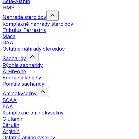
Beta-Alanín
HMB
Náhrada steroidov
Komplexné náhrady steroidov
Tribulus Terrestris
Maca
DAA
Ostatné náhrady steroidov
Sacharidy
Rýchle sacharidy
All-in-one
Energetické gély
Pomalé sacharidy
Aminokyseliny
BCAA
EAA
Komplexné aminokyseliny
Glutamín
Citrulín
Arginín
Ostatné aminokyseliny