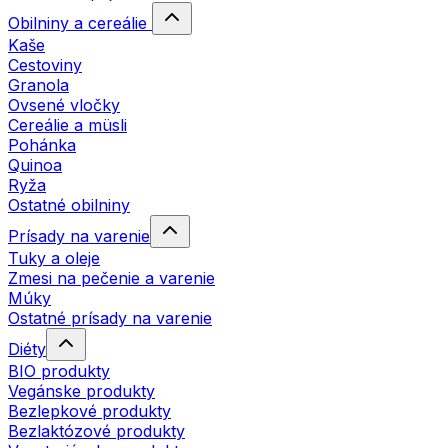
Obilniny a cereálie
Kaše
Cestoviny
Granola
Ovsené vločky
Cereálie a müsli
Pohánka
Quinoa
Ryža
Ostatné obilniny
Prísady na varenie
Tuky a oleje
Zmesi na pečenie a varenie
Múky
Ostatné prísady na varenie
Diéty
BIO produkty
Vegánske produkty
Bezlepkové produkty
Bezlaktózové produkty