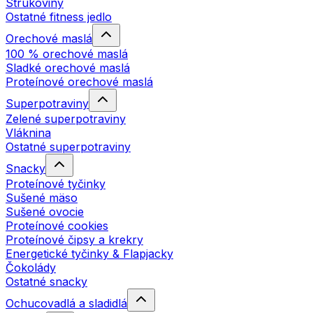
Strukoviny
Ostatné fitness jedlo
Orechové maslá
100 % orechové maslá
Sladké orechové maslá
Proteínové orechové maslá
Superpotraviny
Zelené superpotraviny
Vláknina
Ostatné superpotraviny
Snacky
Proteínové tyčinky
Sušené mäso
Sušené ovocie
Proteínové cookies
Proteínové čipsy a krekry
Energetické tyčinky & Flapjacky
Čokolády
Ostatné snacky
Ochucovadlá a sladidlá