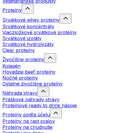
Vegetariánske produkty
Proteíny
Srvátkové whey proteíny
Srvátkové koncentráty
Viaczložkové srvátkové proteíny
Srvátkové izoláty
Srvátkové hydrolyzáty
Clear proteíny
Živočíšne proteíny
Kolagén
Hovädzie beef proteíny
Nočné proteíny
Ostatné živočíšne proteíny
Náhrada stravy
Práškové náhrady stravy
Proteínové ready to drink nápoje
Proteíny podľa účelu
Proteíny na rast svalov
Proteíny na chudnutie