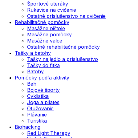
Športové uteráky
Rukavice na cvičenie
Ostatné príslušenstvo na cvičenie
Rehabilitačné pomôcky
Masážne pištole
Masážne pomôcky
Masážne valce
Ostatné rehabilitačné pomôcky
Tašky a batohy
Tašky na jedlo a príslušenstvo
Tašky do fitka
Batohy
Pomôcky podľa aktivity
Beh
Bojové športy
Cyklistika
Joga a pilates
Otužovanie
Plávanie
Turistika
Biohacking
Red Light Therapy