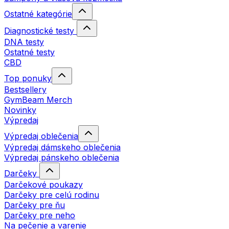
Ostatné kategórie
Diagnostické testy
DNA testy
Ostatné testy
CBD
Top ponuky
Bestsellery
GymBeam Merch
Novinky
Výpredaj
Výpredaj oblečenia
Výpredaj dámskeho oblečenia
Výpredaj pánskeho oblečenia
Darčeky
Darčekové poukazy
Darčeky pre celú rodinu
Darčeky pre ňu
Darčeky pre neho
Na pečenie a varenie