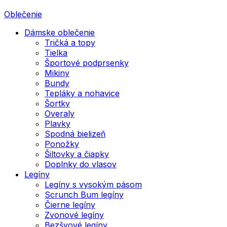
Oblečenie
Dámske oblečenie
Tričká a topy
Tielka
Športové podprsenky
Mikiny
Bundy
Tepláky a nohavice
Šortky
Overaly
Plavky
Spodná bielizeň
Ponožky
Šiltovky a čiapky
Doplnky do vlasov
Legíny
Legíny s vysokým pásom
Scrunch Bum legíny
Čierne legíny
Zvonové legíny
Bezšvové legíny