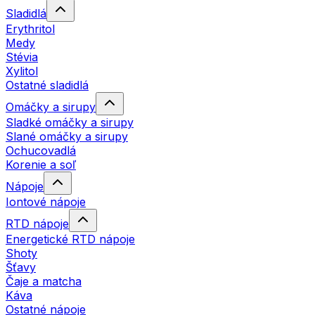
Sladidlá
Erythritol
Medy
Stévia
Xylitol
Ostatné sladidlá
Omáčky a sirupy
Sladké omáčky a sirupy
Slané omáčky a sirupy
Ochucovadlá
Korenie a soľ
Nápoje
Iontové nápoje
RTD nápoje
Energetické RTD nápoje
Shoty
Šťavy
Čaje a matcha
Káva
Ostatné nápoje