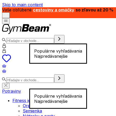
Skip to main content
Vaše obľúbené
cestoviny a omáčky
so zľavou až 20 %
Populárne vyhľadávania
Najpredávanejšie
Potraviny
Populárne vyhľadávania
Fitness jedlo
Najpredávanejšie
Orechy
Semienka
Nátierky a pasty