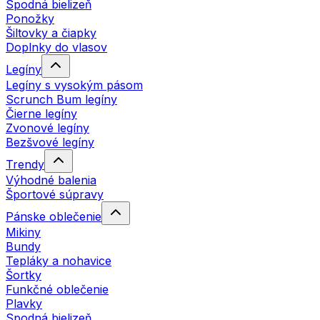
Spodná bielizeň
Ponožky
Šiltovky a čiapky
Doplnky do vlasov
Legíny
Legíny s vysokým pásom
Scrunch Bum legíny
Čierne legíny
Zvonové legíny
Bezšvové legíny
Trendy
Výhodné balenia
Športové súpravy
Pánske oblečenie
Mikiny
Bundy
Tepláky a nohavice
Šortky
Funkčné oblečenie
Plavky
Spodná bielizeň