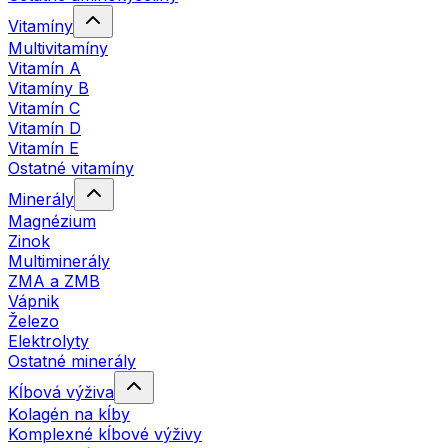
Vitamíny
Multivitamíny
Vitamín A
Vitamíny B
Vitamín C
Vitamín D
Vitamín E
Ostatné vitamíny
Minerály
Magnézium
Zinok
Multiminerály
ZMA a ZMB
Vápnik
Železo
Elektrolyty
Ostatné minerály
Kĺbová výživa
Kolagén na kĺby
Komplexné kĺbové výživy