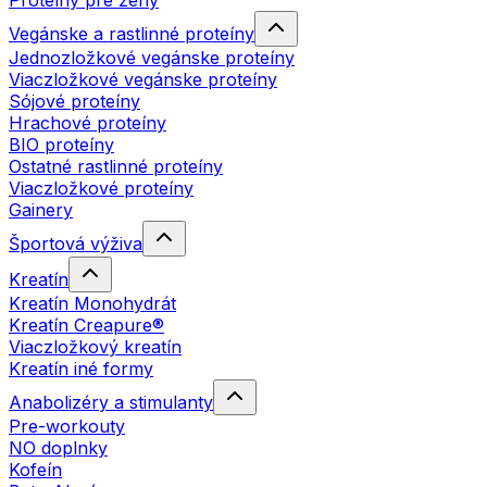
Proteíny pre ženy
Vegánske a rastlinné proteíny
Jednozložkové vegánske proteíny
Viaczložkové vegánske proteíny
Sójové proteíny
Hrachové proteíny
BIO proteíny
Ostatné rastlinné proteíny
Viaczložkové proteíny
Gainery
Športová výživa
Kreatín
Kreatín Monohydrát
Kreatín Creapure®
Viaczložkový kreatín
Kreatín iné formy
Anabolizéry a stimulanty
Pre-workouty
NO doplnky
Kofeín