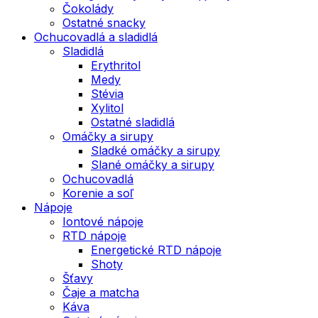
Čokolády
Ostatné snacky
Ochucovadlá a sladidlá
Sladidlá
Erythritol
Medy
Stévia
Xylitol
Ostatné sladidlá
Omáčky a sirupy
Sladké omáčky a sirupy
Slané omáčky a sirupy
Ochucovadlá
Korenie a soľ
Nápoje
Iontové nápoje
RTD nápoje
Energetické RTD nápoje
Shoty
Šťavy
Čaje a matcha
Káva