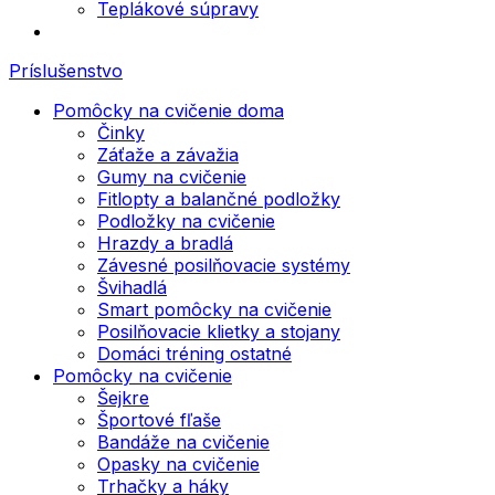
Teplákové súpravy
Príslušenstvo
Pomôcky na cvičenie doma
Činky
Záťaže a závažia
Gumy na cvičenie
Fitlopty a balančné podložky
Podložky na cvičenie
Hrazdy a bradlá
Závesné posilňovacie systémy
Švihadlá
Smart pomôcky na cvičenie
Posilňovacie klietky a stojany
Domáci tréning ostatné
Pomôcky na cvičenie
Šejkre
Športové fľaše
Bandáže na cvičenie
Opasky na cvičenie
Trhačky a háky