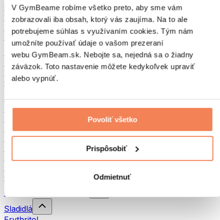
Orechové maslá
V GymBeame robíme všetko preto, aby sme vám
100 % orechové maslá
zobrazovali iba obsah, ktorý vás zaujíma. Na to ale
Sladké orechové maslá
potrebujeme súhlas s využívaním cookies. Tým nám
Proteínové orechové maslá
umožníte používať údaje o vašom prezeraní
Superpotraviny
webu GymBeam.sk. Nebojte sa, nejedná sa o žiadny
Zelené superpotraviny
záväzok. Toto nastavenie môžete kedykoľvek upraviť
Vláknina
alebo vypnúť.
Ostatné superpotraviny
Snacky
Proteínové tyčinky
Sušené mäso
Povoliť všetko
Sušené ovocie
Proteínové cookies
Proteínové čipsy a krekry
Prispôsobiť
Energetické tyčinky & Flapjacky
Čokolády
Ostatné snacky
Odmietnuť
Ochucovadlá a sladidlá
Sladidlá
Erythritol