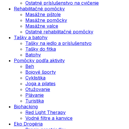
Ostatné príslušenstvo na cvičenie
Rehabilitačné pomôcky
Masážne pištole
Masážne pomôcky
Masážne valce
Ostatné rehabilitačné pomôcky
Tašky a batohy
Tašky na jedlo a príslušenstvo
Tašky do fitka
Batohy
Pomôcky podľa aktivity
Beh
Bojové športy
Cyklistika
Joga a pilates
Otužovanie
Plávanie
Turistika
Biohacking
Red Light Therapy
Vodné filtre a kanvice
Eko Drogéria