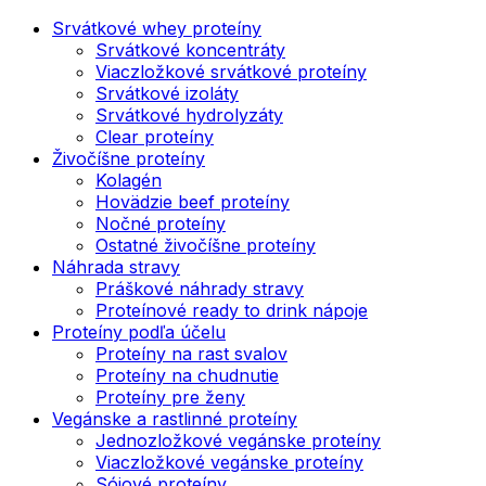
Srvátkové whey proteíny
Srvátkové koncentráty
Viaczložkové srvátkové proteíny
Srvátkové izoláty
Srvátkové hydrolyzáty
Clear proteíny
Živočíšne proteíny
Kolagén
Hovädzie beef proteíny
Nočné proteíny
Ostatné živočíšne proteíny
Náhrada stravy
Práškové náhrady stravy
Proteínové ready to drink nápoje
Proteíny podľa účelu
Proteíny na rast svalov
Proteíny na chudnutie
Proteíny pre ženy
Vegánske a rastlinné proteíny
Jednozložkové vegánske proteíny
Viaczložkové vegánske proteíny
Sójové proteíny