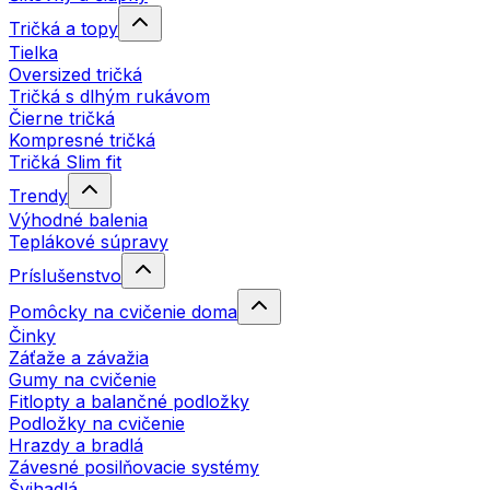
Tričká a topy
Tielka
Oversized tričká
Tričká s dlhým rukávom
Čierne tričká
Kompresné tričká
Tričká Slim fit
Trendy
Výhodné balenia
Teplákové súpravy
Príslušenstvo
Pomôcky na cvičenie doma
Činky
Záťaže a závažia
Gumy na cvičenie
Fitlopty a balančné podložky
Podložky na cvičenie
Hrazdy a bradlá
Závesné posilňovacie systémy
Švihadlá