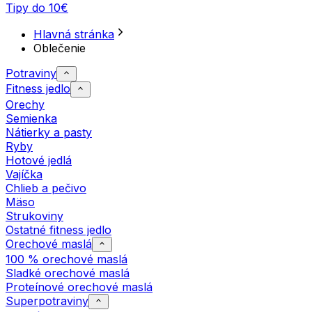
Tipy do 10€
Hlavná stránka
Oblečenie
Potraviny
Fitness jedlo
Orechy
Semienka
Nátierky a pasty
Ryby
Hotové jedlá
Vajíčka
Chlieb a pečivo
Mäso
Strukoviny
Ostatné fitness jedlo
Orechové maslá
100 % orechové maslá
Sladké orechové maslá
Proteínové orechové maslá
Superpotraviny