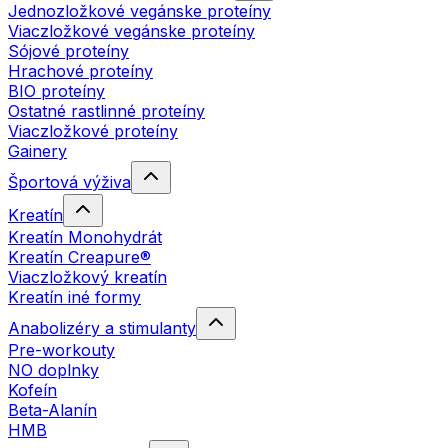
Jednozložkové vegánske proteíny
Viaczložkové vegánske proteíny
Sójové proteíny
Hrachové proteíny
BIO proteíny
Ostatné rastlinné proteíny
Viaczložkové proteíny
Gainery
Športová výživa
Kreatín
Kreatín Monohydrát
Kreatín Creapure®
Viaczložkový kreatín
Kreatín iné formy
Anabolizéry a stimulanty
Pre-workouty
NO doplnky
Kofeín
Beta-Alanín
HMB