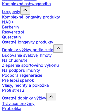
Komplexná ashwagandha
Longevity
Komplexné longevity produkty
NAD+
Berberín
Resveratrol
Quercetín
Ostatné longevity produkty
Doplnky výživy podľa cieľa
Budovanie svalovej hmoty
Na chudnutie
Zlepšenie športového výkonu
Na podporu imunity
Podpora regenerácie
Pre lepší spánok
Vlasy, nechty a pokožka
Proti stresu
Ostatné doplnky výživy
Tráviace enzýmy
Probiotiká