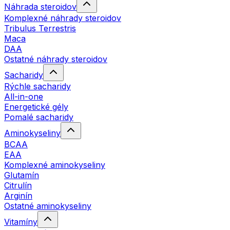
Náhrada steroidov
Komplexné náhrady steroidov
Tribulus Terrestris
Maca
DAA
Ostatné náhrady steroidov
Sacharidy
Rýchle sacharidy
All-in-one
Energetické gély
Pomalé sacharidy
Aminokyseliny
BCAA
EAA
Komplexné aminokyseliny
Glutamín
Citrulín
Arginín
Ostatné aminokyseliny
Vitamíny