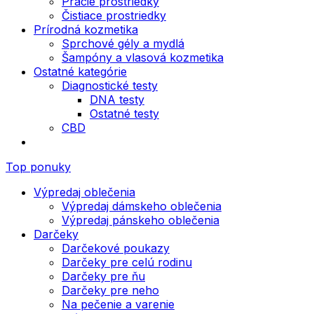
Pracie prostriedky
Čistiace prostriedky
Prírodná kozmetika
Sprchové gély a mydlá
Šampóny a vlasová kozmetika
Ostatné kategórie
Diagnostické testy
DNA testy
Ostatné testy
CBD
Top ponuky
Výpredaj oblečenia
Výpredaj dámskeho oblečenia
Výpredaj pánskeho oblečenia
Darčeky
Darčekové poukazy
Darčeky pre celú rodinu
Darčeky pre ňu
Darčeky pre neho
Na pečenie a varenie