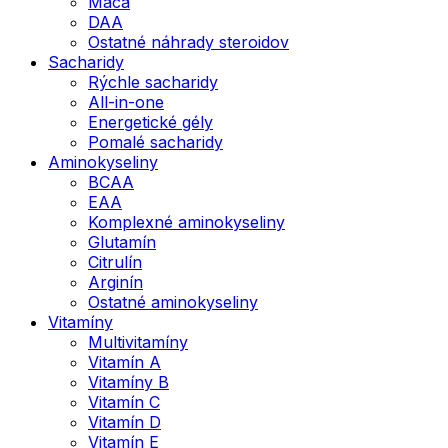
Maca
DAA
Ostatné náhrady steroidov
Sacharidy
Rýchle sacharidy
All-in-one
Energetické gély
Pomalé sacharidy
Aminokyseliny
BCAA
EAA
Komplexné aminokyseliny
Glutamín
Citrulín
Arginín
Ostatné aminokyseliny
Vitamíny
Multivitamíny
Vitamín A
Vitamíny B
Vitamín C
Vitamín D
Vitamín E