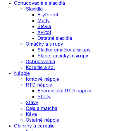
Ochucovadlá a sladidlá
Sladidlá
Erythritol
Medy
Stévia
Xylitol
Ostatné sladidlá
Omáčky a sirupy
Sladké omáčky a sirupy
Slané omáčky a sirupy
Ochucovadlá
Korenie a soľ
Nápoje
Iontové nápoje
RTD nápoje
Energetické RTD nápoje
Shoty
Šťavy
Čaje a matcha
Káva
Ostatné nápoje
Obilniny a cereálie