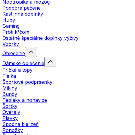
Nootropiká a mozog
Podpora pečene
Rastlinné doplnky
Huby
Gaming
Proti kŕčom
Ostatné špeciálne doplnky výživy
Vzorky
Oblečenie
Dámske oblečenie
Tričká a topy
Tielka
Športové podprsenky
Mikiny
Bundy
Tepláky a nohavice
Šortky
Overaly
Plavky
Spodná bielizeň
Ponožky