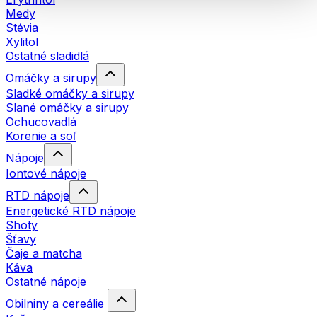
Medy
Stévia
Xylitol
Ostatné sladidlá
Omáčky a sirupy
Sladké omáčky a sirupy
Slané omáčky a sirupy
Ochucovadlá
Korenie a soľ
Nápoje
Iontové nápoje
RTD nápoje
Energetické RTD nápoje
Shoty
Šťavy
Čaje a matcha
Káva
Ostatné nápoje
Obilniny a cereálie