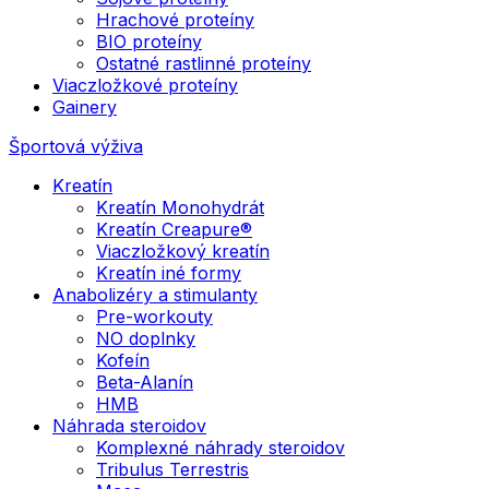
Hrachové proteíny
BIO proteíny
Ostatné rastlinné proteíny
Viaczložkové proteíny
Gainery
Športová výživa
Kreatín
Kreatín Monohydrát
Kreatín Creapure®
Viaczložkový kreatín
Kreatín iné formy
Anabolizéry a stimulanty
Pre-workouty
NO doplnky
Kofeín
Beta-Alanín
HMB
Náhrada steroidov
Komplexné náhrady steroidov
Tribulus Terrestris