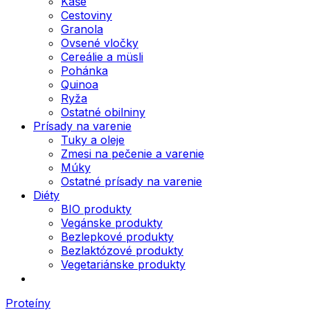
Kaše
Cestoviny
Granola
Ovsené vločky
Cereálie a müsli
Pohánka
Quinoa
Ryža
Ostatné obilniny
Prísady na varenie
Tuky a oleje
Zmesi na pečenie a varenie
Múky
Ostatné prísady na varenie
Diéty
BIO produkty
Vegánske produkty
Bezlepkové produkty
Bezlaktózové produkty
Vegetariánske produkty
Proteíny