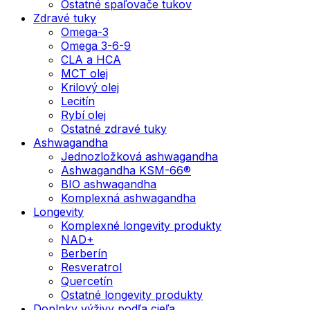
Ostatné spaľovače tukov
Zdravé tuky
Omega-3
Omega 3-6-9
CLA a HCA
MCT olej
Krilový olej
Lecitín
Rybí olej
Ostatné zdravé tuky
Ashwagandha
Jednozložková ashwagandha
Ashwagandha KSM-66®
BIO ashwagandha
Komplexná ashwagandha
Longevity
Komplexné longevity produkty
NAD+
Berberín
Resveratrol
Quercetín
Ostatné longevity produkty
Doplnky výživy podľa cieľa