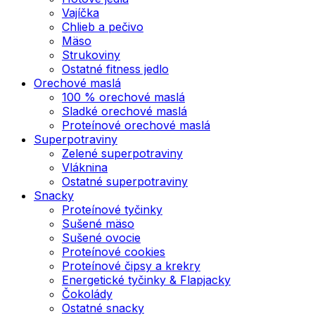
Vajíčka
Chlieb a pečivo
Mäso
Strukoviny
Ostatné fitness jedlo
Orechové maslá
100 % orechové maslá
Sladké orechové maslá
Proteínové orechové maslá
Superpotraviny
Zelené superpotraviny
Vláknina
Ostatné superpotraviny
Snacky
Proteínové tyčinky
Sušené mäso
Sušené ovocie
Proteínové cookies
Proteínové čipsy a krekry
Energetické tyčinky & Flapjacky
Čokolády
Ostatné snacky