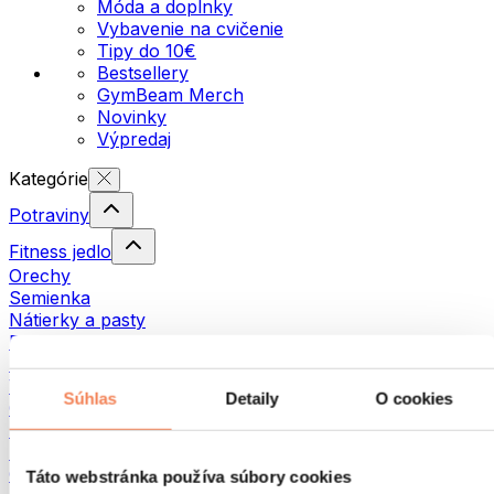
Móda a doplnky
Vybavenie na cvičenie
Tipy do 10€
Bestsellery
GymBeam Merch
Novinky
Výpredaj
Kategórie
Potraviny
Fitness jedlo
Orechy
Semienka
Nátierky a pasty
Ryby
Hotové jedlá
Vajíčka
Súhlas
Detaily
O cookies
Chlieb a pečivo
Mäso
Strukoviny
Ostatné fitness jedlo
Táto webstránka používa súbory cookies