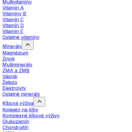
Multivitamíny
Vitamín A
Vitamíny B
Vitamín C
Vitamín D
Vitamín E
Ostatné vitamíny
Minerály
Magnézium
Zinok
Multiminerály
ZMA a ZMB
Vápnik
Železo
Elektrolyty
Ostatné minerály
Kĺbová výživa
Kolagén na kĺby
Komplexné kĺbové výživy
Glukozamín
Chondroitín