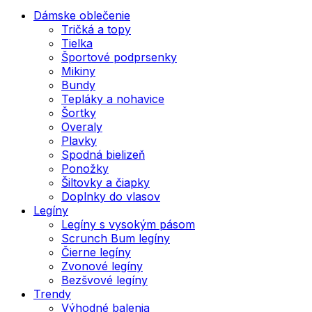
Dámske oblečenie
Tričká a topy
Tielka
Športové podprsenky
Mikiny
Bundy
Tepláky a nohavice
Šortky
Overaly
Plavky
Spodná bielizeň
Ponožky
Šiltovky a čiapky
Doplnky do vlasov
Legíny
Legíny s vysokým pásom
Scrunch Bum legíny
Čierne legíny
Zvonové legíny
Bezšvové legíny
Trendy
Výhodné balenia