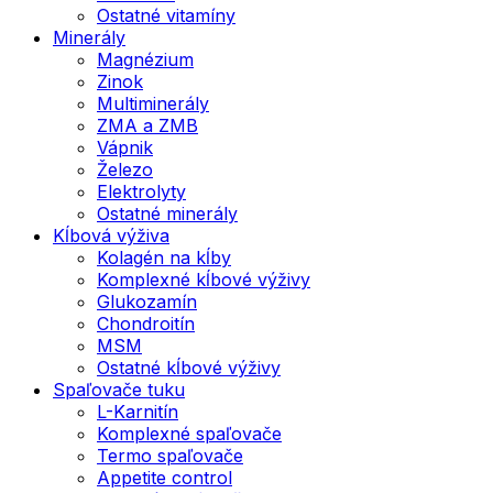
Ostatné vitamíny
Minerály
Magnézium
Zinok
Multiminerály
ZMA a ZMB
Vápnik
Železo
Elektrolyty
Ostatné minerály
Kĺbová výživa
Kolagén na kĺby
Komplexné kĺbové výživy
Glukozamín
Chondroitín
MSM
Ostatné kĺbové výživy
Spaľovače tuku
L-Karnitín
Komplexné spaľovače
Termo spaľovače
Appetite control