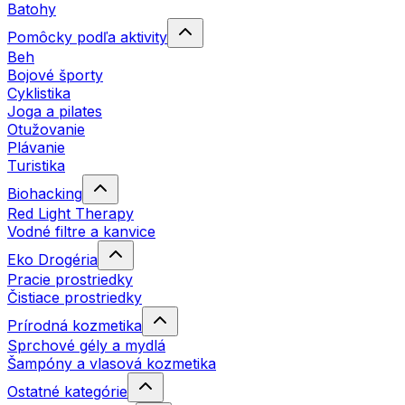
Batohy
Pomôcky podľa aktivity
Beh
Bojové športy
Cyklistika
Joga a pilates
Otužovanie
Plávanie
Turistika
Biohacking
Red Light Therapy
Vodné filtre a kanvice
Eko Drogéria
Pracie prostriedky
Čistiace prostriedky
Prírodná kozmetika
Sprchové gély a mydlá
Šampóny a vlasová kozmetika
Ostatné kategórie