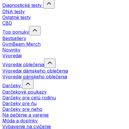
Diagnostické testy
DNA testy
Ostatné testy
CBD
Top ponuky
Bestsellery
GymBeam Merch
Novinky
Výpredaj
Výpredaj oblečenia
Výpredaj dámskeho oblečenia
Výpredaj pánskeho oblečenia
Darčeky
Darčekové poukazy
Darčeky pre celú rodinu
Darčeky pre ňu
Darčeky pre neho
Na pečenie a varenie
Móda a doplnky
Vybavenie na cvičenie