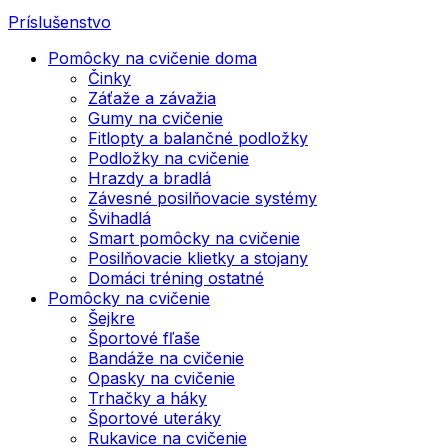
Príslušenstvo
Pomôcky na cvičenie doma
Činky
Záťaže a závažia
Gumy na cvičenie
Fitlopty a balančné podložky
Podložky na cvičenie
Hrazdy a bradlá
Závesné posilňovacie systémy
Švihadlá
Smart pomôcky na cvičenie
Posilňovacie klietky a stojany
Domáci tréning ostatné
Pomôcky na cvičenie
Šejkre
Športové fľaše
Bandáže na cvičenie
Opasky na cvičenie
Trhačky a háky
Športové uteráky
Rukavice na cvičenie