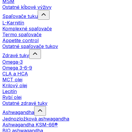
MSM
Ostatné kĺbové výživy
Spaľovače tuku
L-Karnitín
Komplexné spaľovače
Termo spaľovače
Appetite control
Ostatné spaľovače tukov
Zdravé tuky
Omega-3
Omega 3-6-9
CLA a HCA
MCT olej
Krilový olej
Lecitín
Rybí olej
Ostatné zdravé tuky
Ashwagandha
Jednozložková ashwagandha
Ashwagandha KSM-66®
BIO ashwagandha