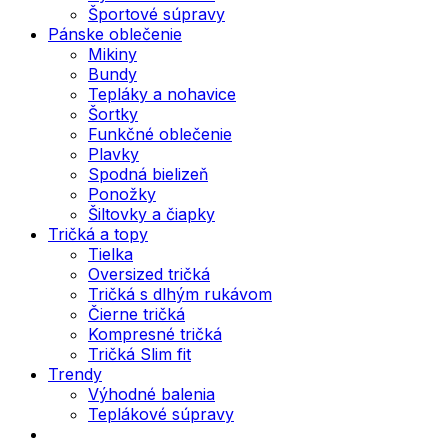
Športové súpravy
Pánske oblečenie
Mikiny
Bundy
Tepláky a nohavice
Šortky
Funkčné oblečenie
Plavky
Spodná bielizeň
Ponožky
Šiltovky a čiapky
Tričká a topy
Tielka
Oversized tričká
Tričká s dlhým rukávom
Čierne tričká
Kompresné tričká
Tričká Slim fit
Trendy
Výhodné balenia
Teplákové súpravy