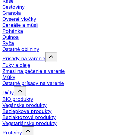
Kaše
Cestoviny
Granola
Ovsené vločky
Cereálie a müsli
Pohánka
Quinoa
Ryža
Ostatné obilniny
Prísady na varenie
Tuky a oleje
Zmesi na pečenie a varenie
Múky
Ostatné prísady na varenie
Diéty
BIO produkty
Vegánske produkty
Bezlepkové produkty
Bezlaktózové produkty
Vegetariánske produkty
Proteíny