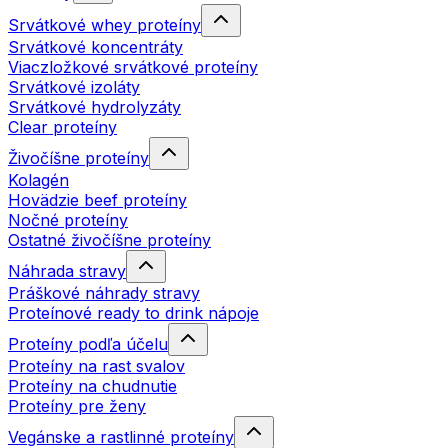
Srvátkové whey proteíny
Srvátkové koncentráty
Viaczložkové srvátkové proteíny
Srvátkové izoláty
Srvátkové hydrolyzáty
Clear proteíny
Živočíšne proteíny
Kolagén
Hovädzie beef proteíny
Nočné proteíny
Ostatné živočíšne proteíny
Náhrada stravy
Práškové náhrady stravy
Proteínové ready to drink nápoje
Proteíny podľa účelu
Proteíny na rast svalov
Proteíny na chudnutie
Proteíny pre ženy
Vegánske a rastlinné proteíny