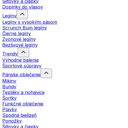
Šiltovky a čiapky
Doplnky do vlasov
Legíny
Legíny s vysokým pásom
Scrunch Bum legíny
Čierne legíny
Zvonové legíny
Bezšvové legíny
Trendy
Výhodné balenia
Športové súpravy
Pánske oblečenie
Mikiny
Bundy
Tepláky a nohavice
Šortky
Funkčné oblečenie
Plavky
Spodná bielizeň
Ponožky
Šiltovky a čiapky