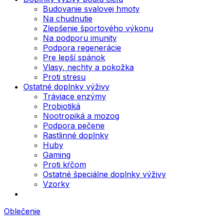
Budovanie svalovej hmoty
Na chudnutie
Zlepšenie športového výkonu
Na podporu imunity
Podpora regenerácie
Pre lepší spánok
Vlasy, nechty a pokožka
Proti stresu
Ostatné doplnky výživy
Tráviace enzýmy
Probiotiká
Nootropiká a mozog
Podpora pečene
Rastlinné doplnky
Huby
Gaming
Proti kŕčom
Ostatné špeciálne doplnky výživy
Vzorky
Oblečenie