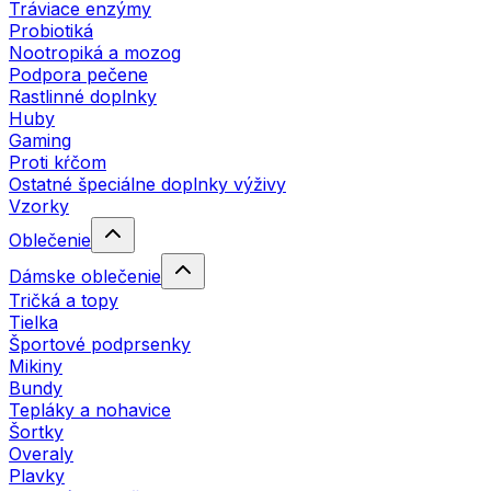
Tráviace enzýmy
Probiotiká
Nootropiká a mozog
Podpora pečene
Rastlinné doplnky
Huby
Gaming
Proti kŕčom
Ostatné špeciálne doplnky výživy
Vzorky
Oblečenie
Dámske oblečenie
Tričká a topy
Tielka
Športové podprsenky
Mikiny
Bundy
Tepláky a nohavice
Šortky
Overaly
Plavky