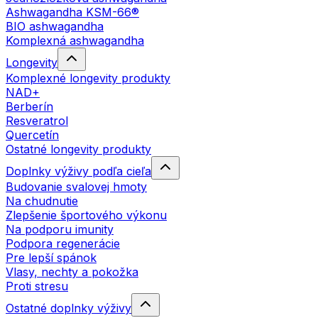
Ashwagandha KSM-66®
BIO ashwagandha
Komplexná ashwagandha
Longevity
Komplexné longevity produkty
NAD+
Berberín
Resveratrol
Quercetín
Ostatné longevity produkty
Doplnky výživy podľa cieľa
Budovanie svalovej hmoty
Na chudnutie
Zlepšenie športového výkonu
Na podporu imunity
Podpora regenerácie
Pre lepší spánok
Vlasy, nechty a pokožka
Proti stresu
Ostatné doplnky výživy