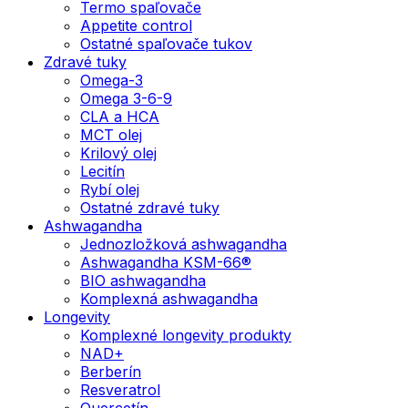
Termo spaľovače
Appetite control
Ostatné spaľovače tukov
Zdravé tuky
Omega-3
Omega 3-6-9
CLA a HCA
MCT olej
Krilový olej
Lecitín
Rybí olej
Ostatné zdravé tuky
Ashwagandha
Jednozložková ashwagandha
Ashwagandha KSM-66®
BIO ashwagandha
Komplexná ashwagandha
Longevity
Komplexné longevity produkty
NAD+
Berberín
Resveratrol
Quercetín