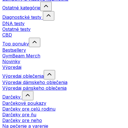
Ostatné kategórie
Diagnostické testy
DNA testy
Ostatné testy
CBD
Top ponuky
Bestsellery
GymBeam Merch
Novinky
Výpredaj
Výpredaj oblečenia
Výpredaj dámskeho oblečenia
Výpredaj pánskeho oblečenia
Darčeky
Darčekové poukazy
Darčeky pre celú rodinu
Darčeky pre ňu
Darčeky pre neho
Na pečenie a varenie