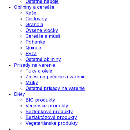
Ostatné nápoje
Obilniny a cereálie
Kaše
Cestoviny
Granola
Ovsené vločky
Cereálie a müsli
Pohánka
Quinoa
Ryža
Ostatné obilniny
Prísady na varenie
Tuky a oleje
Zmesi na pečenie a varenie
Múky
Ostatné prísady na varenie
Diéty
BIO produkty
Vegánske produkty
Bezlepkové produkty
Bezlaktózové produkty
Vegetariánske produkty