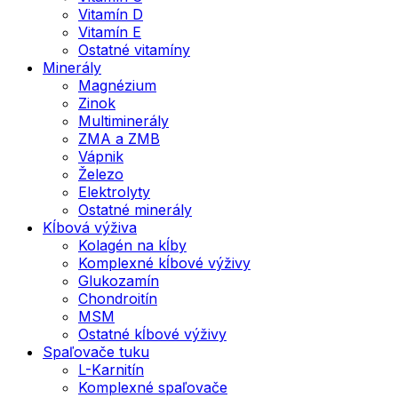
Vitamín D
Vitamín E
Ostatné vitamíny
Minerály
Magnézium
Zinok
Multiminerály
ZMA a ZMB
Vápnik
Železo
Elektrolyty
Ostatné minerály
Kĺbová výživa
Kolagén na kĺby
Komplexné kĺbové výživy
Glukozamín
Chondroitín
MSM
Ostatné kĺbové výživy
Spaľovače tuku
L-Karnitín
Komplexné spaľovače