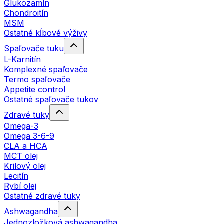
Glukozamín
Chondroitín
MSM
Ostatné kĺbové výživy
Spaľovače tuku
L-Karnitín
Komplexné spaľovače
Termo spaľovače
Appetite control
Ostatné spaľovače tukov
Zdravé tuky
Omega-3
Omega 3-6-9
CLA a HCA
MCT olej
Krilový olej
Lecitín
Rybí olej
Ostatné zdravé tuky
Ashwagandha
Jednozložková ashwagandha