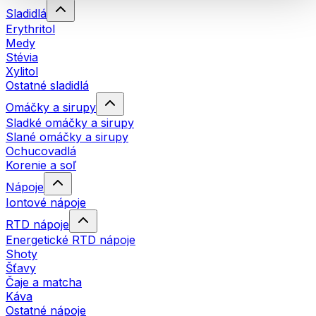
Sladidlá
Erythritol
Medy
Stévia
Xylitol
Ostatné sladidlá
Omáčky a sirupy
Sladké omáčky a sirupy
Slané omáčky a sirupy
Ochucovadlá
Korenie a soľ
Nápoje
Iontové nápoje
RTD nápoje
Energetické RTD nápoje
Shoty
Šťavy
Čaje a matcha
Káva
Ostatné nápoje