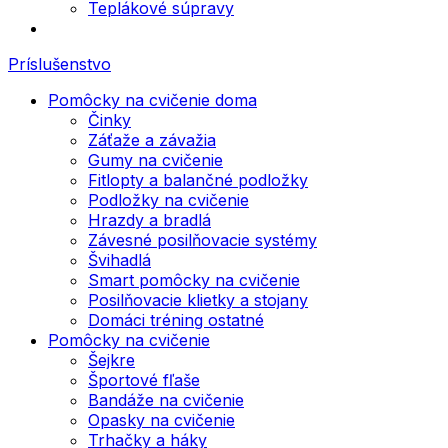
Teplákové súpravy
Príslušenstvo
Pomôcky na cvičenie doma
Činky
Záťaže a závažia
Gumy na cvičenie
Fitlopty a balančné podložky
Podložky na cvičenie
Hrazdy a bradlá
Závesné posilňovacie systémy
Švihadlá
Smart pomôcky na cvičenie
Posilňovacie klietky a stojany
Domáci tréning ostatné
Pomôcky na cvičenie
Šejkre
Športové fľaše
Bandáže na cvičenie
Opasky na cvičenie
Trhačky a háky