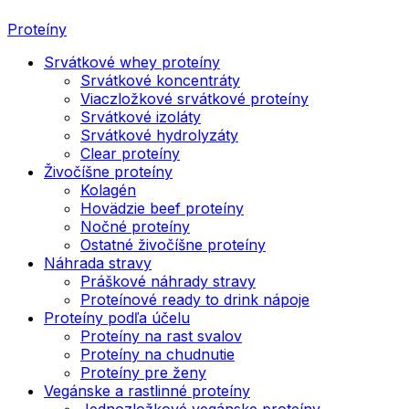
Proteíny
Srvátkové whey proteíny
Srvátkové koncentráty
Viaczložkové srvátkové proteíny
Srvátkové izoláty
Srvátkové hydrolyzáty
Clear proteíny
Živočíšne proteíny
Kolagén
Hovädzie beef proteíny
Nočné proteíny
Ostatné živočíšne proteíny
Náhrada stravy
Práškové náhrady stravy
Proteínové ready to drink nápoje
Proteíny podľa účelu
Proteíny na rast svalov
Proteíny na chudnutie
Proteíny pre ženy
Vegánske a rastlinné proteíny
Jednozložkové vegánske proteíny