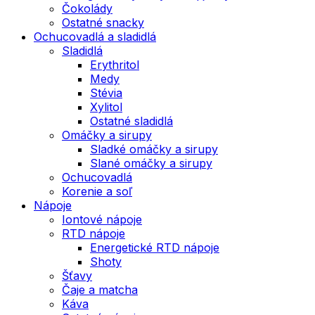
Čokolády
Ostatné snacky
Ochucovadlá a sladidlá
Sladidlá
Erythritol
Medy
Stévia
Xylitol
Ostatné sladidlá
Omáčky a sirupy
Sladké omáčky a sirupy
Slané omáčky a sirupy
Ochucovadlá
Korenie a soľ
Nápoje
Iontové nápoje
RTD nápoje
Energetické RTD nápoje
Shoty
Šťavy
Čaje a matcha
Káva