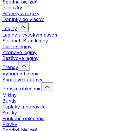
Spodná bielizeň
Ponožky
Šiltovky a čiapky
Doplnky do vlasov
Legíny
Legíny s vysokým pásom
Scrunch Bum legíny
Čierne legíny
Zvonové legíny
Bezšvové legíny
Trendy
Výhodné balenia
Športové súpravy
Pánske oblečenie
Mikiny
Bundy
Tepláky a nohavice
Šortky
Funkčné oblečenie
Plavky
Spodná bielizeň