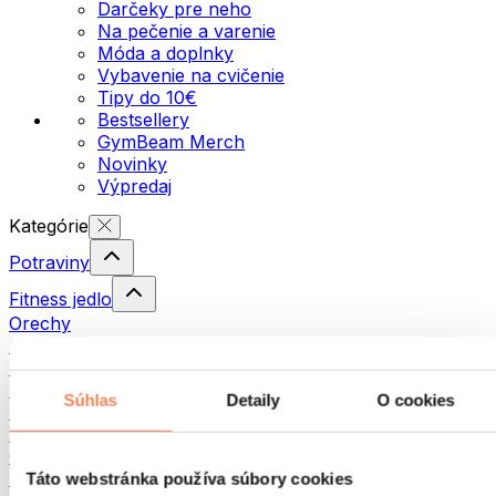
Darčeky pre neho
Na pečenie a varenie
Móda a doplnky
Vybavenie na cvičenie
Tipy do 10€
Bestsellery
GymBeam Merch
Novinky
Výpredaj
Kategórie
Potraviny
Fitness jedlo
Orechy
Semienka
Nátierky a pasty
Ryby
Súhlas
Detaily
O cookies
Hotové jedlá
Vajíčka
Chlieb a pečivo
Mäso
Táto webstránka používa súbory cookies