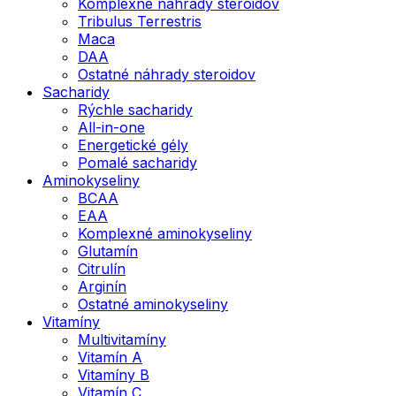
Komplexné náhrady steroidov
Tribulus Terrestris
Maca
DAA
Ostatné náhrady steroidov
Sacharidy
Rýchle sacharidy
All-in-one
Energetické gély
Pomalé sacharidy
Aminokyseliny
BCAA
EAA
Komplexné aminokyseliny
Glutamín
Citrulín
Arginín
Ostatné aminokyseliny
Vitamíny
Multivitamíny
Vitamín A
Vitamíny B
Vitamín C