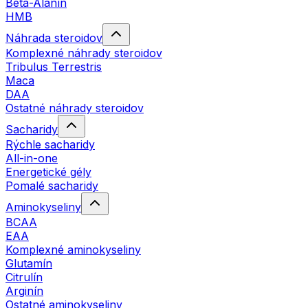
Beta-Alanín
HMB
Náhrada steroidov
Komplexné náhrady steroidov
Tribulus Terrestris
Maca
DAA
Ostatné náhrady steroidov
Sacharidy
Rýchle sacharidy
All-in-one
Energetické gély
Pomalé sacharidy
Aminokyseliny
BCAA
EAA
Komplexné aminokyseliny
Glutamín
Citrulín
Arginín
Ostatné aminokyseliny