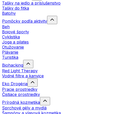
Tašky na jedlo a príslušenstvo
Tašky do fitka
Batohy
Pomôcky podľa aktivity
Beh
Bojové športy
Cyklistika
Joga a pilates
Otužovanie
Plávanie
Turistika
Biohacking
Red Light Therapy
Vodné filtre a kanvice
Eko Drogéria
Pracie prostriedky
Čistiace prostriedky
Prírodná kozmetika
Sprchové gély a mydlá
Šampóny a vlasová kozmetika