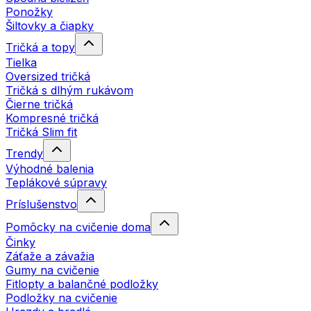
Ponožky
Šiltovky a čiapky
Tričká a topy
Tielka
Oversized tričká
Tričká s dlhým rukávom
Čierne tričká
Kompresné tričká
Tričká Slim fit
Trendy
Výhodné balenia
Teplákové súpravy
Príslušenstvo
Pomôcky na cvičenie doma
Činky
Záťaže a závažia
Gumy na cvičenie
Fitlopty a balančné podložky
Podložky na cvičenie