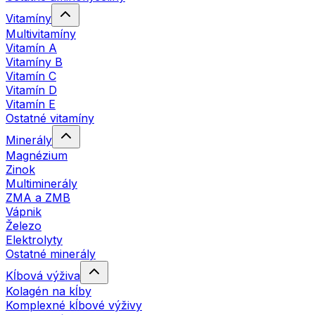
Vitamíny
Multivitamíny
Vitamín A
Vitamíny B
Vitamín C
Vitamín D
Vitamín E
Ostatné vitamíny
Minerály
Magnézium
Zinok
Multiminerály
ZMA a ZMB
Vápnik
Železo
Elektrolyty
Ostatné minerály
Kĺbová výživa
Kolagén na kĺby
Komplexné kĺbové výživy