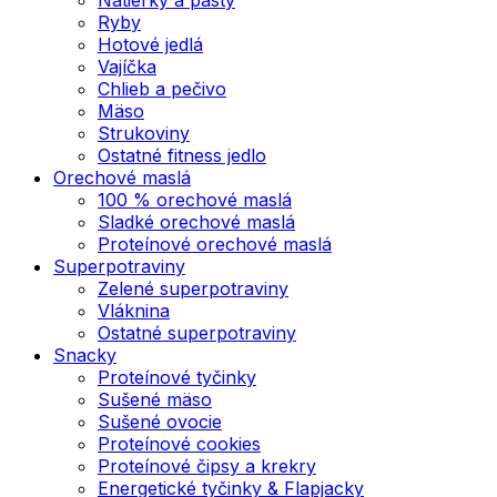
Ryby
Hotové jedlá
Vajíčka
Chlieb a pečivo
Mäso
Strukoviny
Ostatné fitness jedlo
Orechové maslá
100 % orechové maslá
Sladké orechové maslá
Proteínové orechové maslá
Superpotraviny
Zelené superpotraviny
Vláknina
Ostatné superpotraviny
Snacky
Proteínové tyčinky
Sušené mäso
Sušené ovocie
Proteínové cookies
Proteínové čipsy a krekry
Energetické tyčinky & Flapjacky