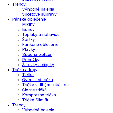
Trendy
Výhodné balenia
Športové súpravy
Pánske oblečenie
Mikiny
Bundy
Tepláky a nohavice
Šortky
Funkčné oblečenie
Plavky
Spodná bielizeň
Ponožky
Šiltovky a čiapky
Tričká a topy
Tielka
Oversized tričká
Tričká s dlhým rukávom
Čierne tričká
Kompresné tričká
Tričká Slim fit
Trendy
Výhodné balenia