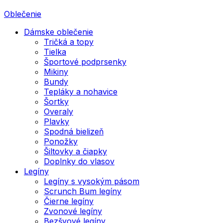
Oblečenie
Dámske oblečenie
Tričká a topy
Tielka
Športové podprsenky
Mikiny
Bundy
Tepláky a nohavice
Šortky
Overaly
Plavky
Spodná bielizeň
Ponožky
Šiltovky a čiapky
Doplnky do vlasov
Legíny
Legíny s vysokým pásom
Scrunch Bum legíny
Čierne legíny
Zvonové legíny
Bezšvové legíny