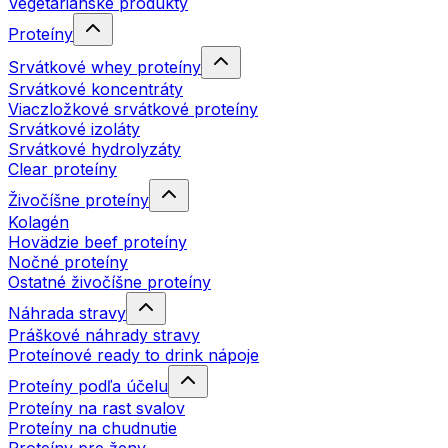
Vegetariánske produkty
Proteíny
Srvátkové whey proteíny
Srvátkové koncentráty
Viaczložkové srvátkové proteíny
Srvátkové izoláty
Srvátkové hydrolyzáty
Clear proteíny
Živočíšne proteíny
Kolagén
Hovädzie beef proteíny
Nočné proteíny
Ostatné živočíšne proteíny
Náhrada stravy
Práškové náhrady stravy
Proteínové ready to drink nápoje
Proteíny podľa účelu
Proteíny na rast svalov
Proteíny na chudnutie