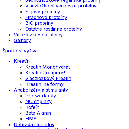
Viaczložkové vegánske proteíny
Sójové proteíny
Hrachové proteíny
BIO proteíny
Ostatné rastlinné proteíny
Viaczložkové proteíny
Gainery
Športová výživa
Kreatín
Kreatín Monohydrát
Kreatín Creapure®
Viaczložkový kreatín
Kreatín iné formy
Anabolizéry a stimulanty
Pre-workouty
NO doplnky
Kofeín
Beta-Alanín
HMB
Náhrada steroidov