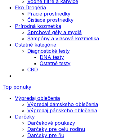
Vodné filtre a kanvice
Eko Drogéria
Pracie prostriedky
Čistiace prostriedky
Prírodná kozmetika
Sprchové gély a mydlá
Šampóny a vlasová kozmetika
Ostatné kategórie
Diagnostické testy
DNA testy
Ostatné testy
CBD
Top ponuky
Výpredaj oblečenia
Výpredaj dámskeho oblečenia
Výpredaj pánskeho oblečenia
Darčeky
Darčekové poukazy
Darčeky pre celú rodinu
Darčeky pre ňu