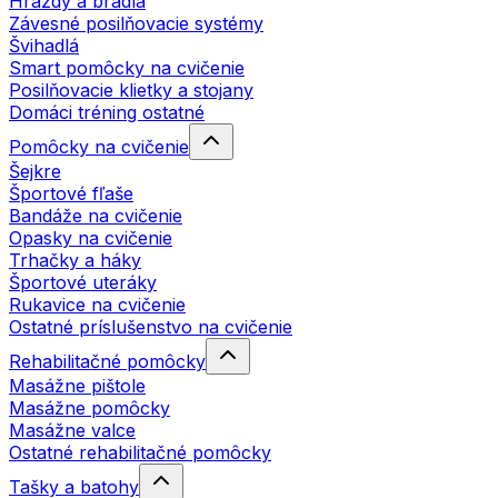
Hrazdy a bradlá
Závesné posilňovacie systémy
Švihadlá
Smart pomôcky na cvičenie
Posilňovacie klietky a stojany
Domáci tréning ostatné
Pomôcky na cvičenie
Šejkre
Športové fľaše
Bandáže na cvičenie
Opasky na cvičenie
Trhačky a háky
Športové uteráky
Rukavice na cvičenie
Ostatné príslušenstvo na cvičenie
Rehabilitačné pomôcky
Masážne pištole
Masážne pomôcky
Masážne valce
Ostatné rehabilitačné pomôcky
Tašky a batohy