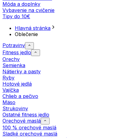
Móda a doplnky
Vybavenie na cvičenie
Tipy do 10€
Hlavná stránka
Oblečenie
Potraviny
Fitness jedlo
Orechy
Semienka
Nátierky a pasty
Ryby
Hotové jedlá
Vajíčka
Chlieb a pečivo
Mäso
Strukoviny
Ostatné fitness jedlo
Orechové maslá
100 % orechové maslá
Sladké orechové maslá