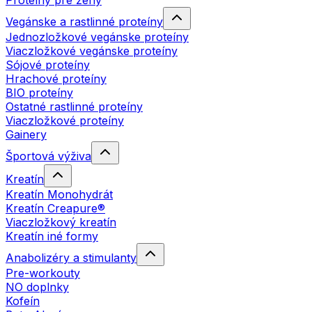
Proteíny pre ženy
Vegánske a rastlinné proteíny
Jednozložkové vegánske proteíny
Viaczložkové vegánske proteíny
Sójové proteíny
Hrachové proteíny
BIO proteíny
Ostatné rastlinné proteíny
Viaczložkové proteíny
Gainery
Športová výživa
Kreatín
Kreatín Monohydrát
Kreatín Creapure®
Viaczložkový kreatín
Kreatín iné formy
Anabolizéry a stimulanty
Pre-workouty
NO doplnky
Kofeín