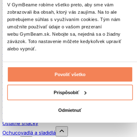
Strukoviny
V GymBeame robíme všetko preto, aby sme vám
Ostatné fitness jedlo
zobrazovali iba obsah, ktorý vás zaujíma. Na to ale
Orechové maslá
potrebujeme súhlas s využívaním cookies. Tým nám
100 % orechové maslá
umožníte používať údaje o vašom prezeraní
Sladké orechové maslá
webu GymBeam.sk. Nebojte sa, nejedná sa o žiadny
Proteínové orechové maslá
záväzok. Toto nastavenie môžete kedykoľvek upraviť
Superpotraviny
alebo vypnúť.
Zelené superpotraviny
Vláknina
Ostatné superpotraviny
Snacky
Povoliť všetko
Proteínové tyčinky
Sušené mäso
Prispôsobiť
Sušené ovocie
Proteínové cookies
Proteínové čipsy a krekry
Odmietnuť
Energetické tyčinky & Flapjacky
Čokolády
Ostatné snacky
Ochucovadlá a sladidlá