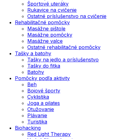
Športové uteráky
Rukavice na cvičenie
Ostatné príslušenstvo na cvičenie
Rehabilitačné pomôcky
Masážne pištole
Masážne pomôcky
Masážne valce
Ostatné rehabilitačné pomôcky
Tašky a batohy
Tašky na jedlo a príslušenstvo
Tašky do fitka
Batohy
Pomôcky podľa aktivity
Beh
Bojové športy
Cyklistika
Joga a pilates
Otužovanie
Plávanie
Turistika
Biohacking
Red Light Therapy