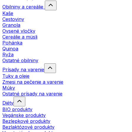
Obilniny a cereálie
Kaše
Cestoviny
Granola
Ovsené vločky
Cereálie a müsli
Pohánka
Quinoa
Ryža
Ostatné obilniny
Prísady na varenie
Tuky a oleje
Zmesi na pečenie a varenie
Múky
Ostatné prísady na varenie
Diéty
BIO produkty
Vegánske produkty
Bezlepkové produkty
Bezlaktózové produkty