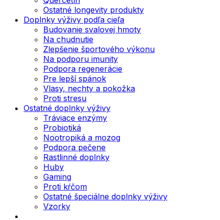
Ostatné longevity produkty
Doplnky výživy podľa cieľa
Budovanie svalovej hmoty
Na chudnutie
Zlepšenie športového výkonu
Na podporu imunity
Podpora regenerácie
Pre lepší spánok
Vlasy, nechty a pokožka
Proti stresu
Ostatné doplnky výživy
Tráviace enzýmy
Probiotiká
Nootropiká a mozog
Podpora pečene
Rastlinné doplnky
Huby
Gaming
Proti kŕčom
Ostatné špeciálne doplnky výživy
Vzorky