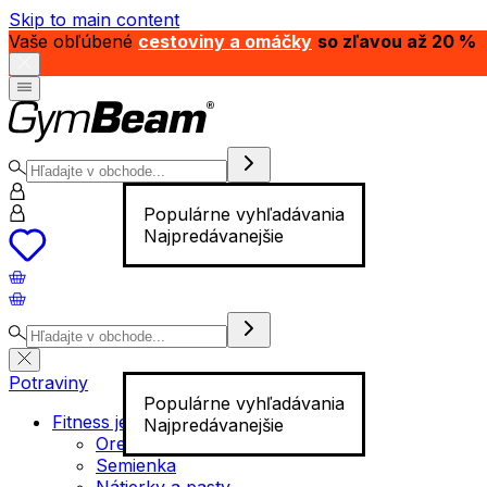
Skip to main content
Vaše obľúbené
cestoviny a omáčky
so zľavou až 20 %
Populárne vyhľadávania
Najpredávanejšie
Potraviny
Populárne vyhľadávania
Fitness jedlo
Najpredávanejšie
Orechy
Semienka
Nátierky a pasty