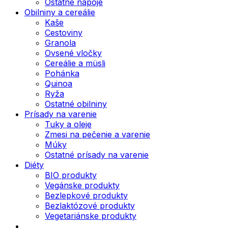
Ostatné nápoje
Obilniny a cereálie
Kaše
Cestoviny
Granola
Ovsené vločky
Cereálie a müsli
Pohánka
Quinoa
Ryža
Ostatné obilniny
Prísady na varenie
Tuky a oleje
Zmesi na pečenie a varenie
Múky
Ostatné prísady na varenie
Diéty
BIO produkty
Vegánske produkty
Bezlepkové produkty
Bezlaktózové produkty
Vegetariánske produkty