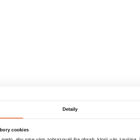
Detaily
bory cookies
eto, aby sme vám zobrazovali iba obsah, ktorý vás zaujíma. N