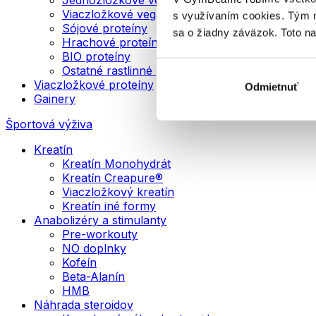
Viaczložkové vegánske proteíny
s využívaním cookies. Tým 
Sójové proteíny
sa o žiadny záväzok. Toto n
Hrachové proteíny
BIO proteíny
Ostatné rastlinné proteíny
Viaczložkové proteíny
Odmietnuť
Gainery
Športová výživa
Kreatín
Kreatín Monohydrát
Kreatín Creapure®
Viaczložkový kreatín
Kreatín iné formy
Anabolizéry a stimulanty
Pre-workouty
NO doplnky
Kofeín
Beta-Alanín
HMB
Náhrada steroidov