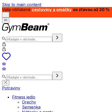
Skip to main content
Vaše obľúbené
cestoviny a omáčky
so zľavou až 20 %
Potraviny
Fitness jedlo
Orechy
Semienka
Nátierky a pasty