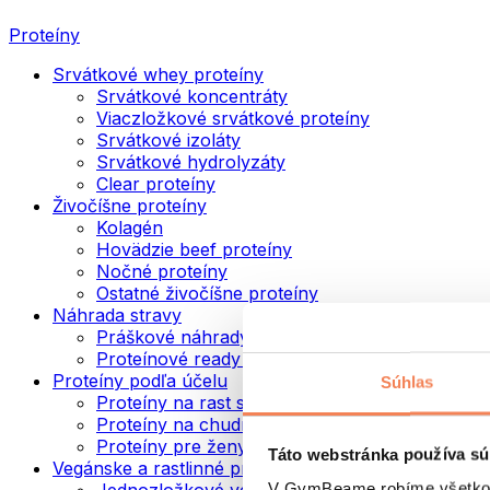
Proteíny
Srvátkové whey proteíny
Srvátkové koncentráty
Viaczložkové srvátkové proteíny
Srvátkové izoláty
Srvátkové hydrolyzáty
Clear proteíny
Živočíšne proteíny
Kolagén
Hovädzie beef proteíny
Nočné proteíny
Ostatné živočíšne proteíny
Náhrada stravy
Práškové náhrady stravy
Proteínové ready to drink nápoje
Proteíny podľa účelu
Súhlas
Proteíny na rast svalov
Proteíny na chudnutie
Proteíny pre ženy
Táto webstránka používa sú
Vegánske a rastlinné proteíny
V GymBeame robíme všetko pr
Jednozložkové vegánske proteíny