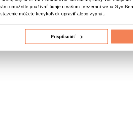
nám umožníte používať údaje o vašom prezeraní webu GymBeam
astavenie môžete kedykoľvek upraviť alebo vypnúť.
Prispôsobiť