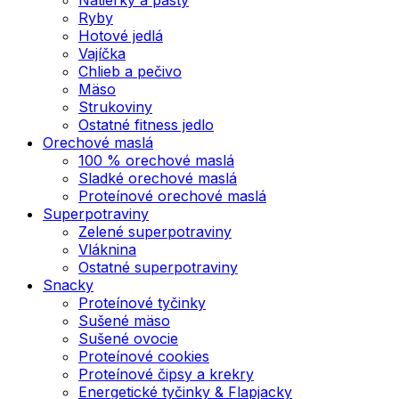
Ryby
Hotové jedlá
Vajíčka
Chlieb a pečivo
Mäso
Strukoviny
Ostatné fitness jedlo
Orechové maslá
100 % orechové maslá
Sladké orechové maslá
Proteínové orechové maslá
Superpotraviny
Zelené superpotraviny
Vláknina
Ostatné superpotraviny
Snacky
Proteínové tyčinky
Sušené mäso
Sušené ovocie
Proteínové cookies
Proteínové čipsy a krekry
Energetické tyčinky & Flapjacky