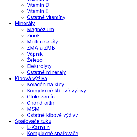
Vitamín D
Vitamín E
Ostatné vitamíny
Minerály
Magnézium
Zinok
Multiminerály
ZMA a ZMB
Vápnik
Železo
Elektrolyty
Ostatné minerály
Kĺbová výživa
Kolagén na kĺby
Komplexné kĺbové výživy
Glukozamín
Chondroitín
MSM
Ostatné kĺbové výživy
Spaľovače tuku
L-Karnitín
Komplexné spaľovače