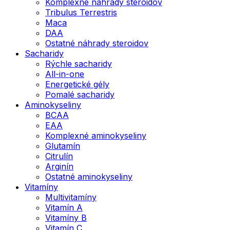
Komplexné náhrady steroidov
Tribulus Terrestris
Maca
DAA
Ostatné náhrady steroidov
Sacharidy
Rýchle sacharidy
All-in-one
Energetické gély
Pomalé sacharidy
Aminokyseliny
BCAA
EAA
Komplexné aminokyseliny
Glutamín
Citrulín
Arginín
Ostatné aminokyseliny
Vitamíny
Multivitamíny
Vitamín A
Vitamíny B
Vitamín C