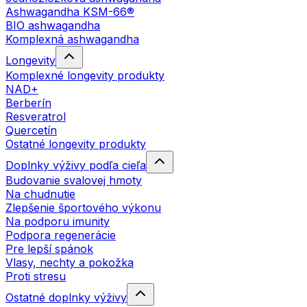
Ashwagandha KSM-66®
BIO ashwagandha
Komplexná ashwagandha
Longevity
Komplexné longevity produkty
NAD+
Berberín
Resveratrol
Quercetín
Ostatné longevity produkty
Doplnky výživy podľa cieľa
Budovanie svalovej hmoty
Na chudnutie
Zlepšenie športového výkonu
Na podporu imunity
Podpora regenerácie
Pre lepší spánok
Vlasy, nechty a pokožka
Proti stresu
Ostatné doplnky výživy