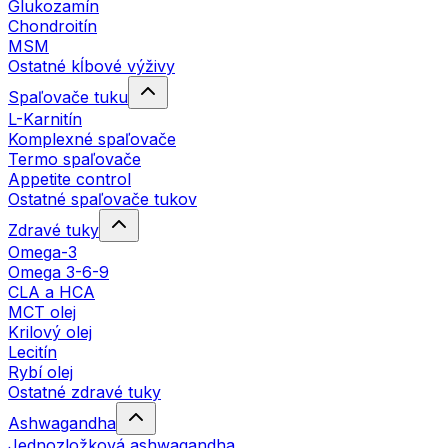
Glukozamín
Chondroitín
MSM
Ostatné kĺbové výživy
Spaľovače tuku
L-Karnitín
Komplexné spaľovače
Termo spaľovače
Appetite control
Ostatné spaľovače tukov
Zdravé tuky
Omega-3
Omega 3-6-9
CLA a HCA
MCT olej
Krilový olej
Lecitín
Rybí olej
Ostatné zdravé tuky
Ashwagandha
Jednozložková ashwagandha