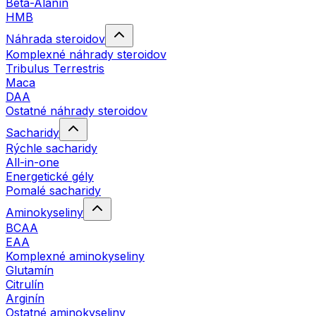
Beta-Alanín
HMB
Náhrada steroidov
Komplexné náhrady steroidov
Tribulus Terrestris
Maca
DAA
Ostatné náhrady steroidov
Sacharidy
Rýchle sacharidy
All-in-one
Energetické gély
Pomalé sacharidy
Aminokyseliny
BCAA
EAA
Komplexné aminokyseliny
Glutamín
Citrulín
Arginín
Ostatné aminokyseliny