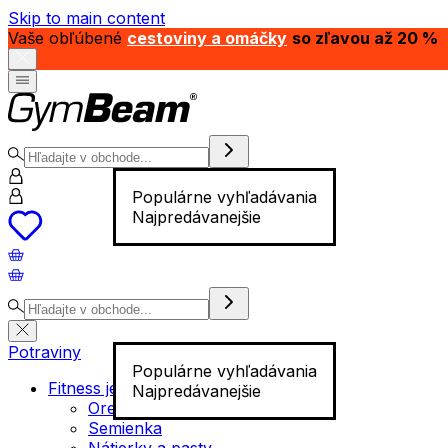
Skip to main content
Vaše obľúbené
cestoviny a omáčky
so zľavou až 20 %
Populárne vyhľadávania
Najpredávanejšie
Potraviny
Populárne vyhľadávania
Fitness jedlo
Najpredávanejšie
Orechy
Semienka
Nátierky a pasty