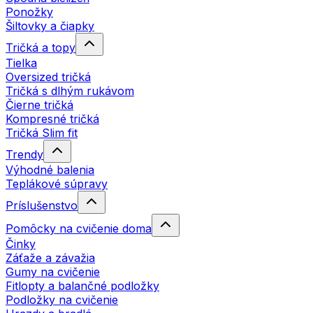
Ponožky
Šiltovky a čiapky
Tričká a topy
Tielka
Oversized tričká
Tričká s dlhým rukávom
Čierne tričká
Kompresné tričká
Tričká Slim fit
Trendy
Výhodné balenia
Teplákové súpravy
Príslušenstvo
Pomôcky na cvičenie doma
Činky
Záťaže a závažia
Gumy na cvičenie
Fitlopty a balančné podložky
Podložky na cvičenie