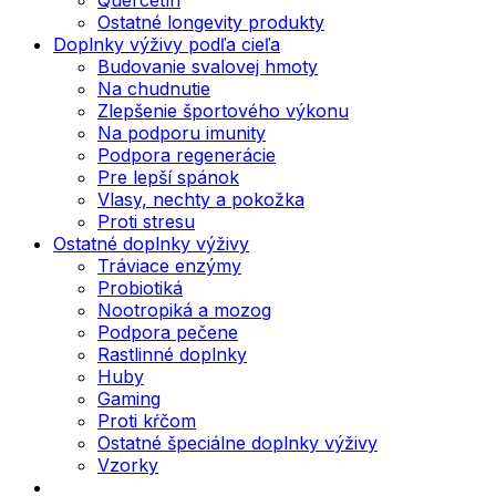
Ostatné longevity produkty
Doplnky výživy podľa cieľa
Budovanie svalovej hmoty
Na chudnutie
Zlepšenie športového výkonu
Na podporu imunity
Podpora regenerácie
Pre lepší spánok
Vlasy, nechty a pokožka
Proti stresu
Ostatné doplnky výživy
Tráviace enzýmy
Probiotiká
Nootropiká a mozog
Podpora pečene
Rastlinné doplnky
Huby
Gaming
Proti kŕčom
Ostatné špeciálne doplnky výživy
Vzorky