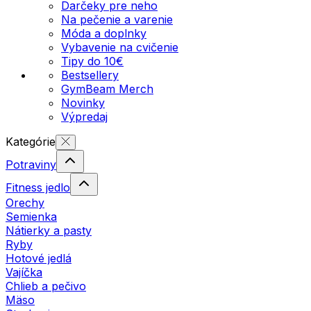
Darčeky pre neho
Na pečenie a varenie
Móda a doplnky
Vybavenie na cvičenie
Tipy do 10€
Bestsellery
GymBeam Merch
Novinky
Výpredaj
Kategórie
Potraviny
Fitness jedlo
Orechy
Semienka
Nátierky a pasty
Ryby
Hotové jedlá
Vajíčka
Chlieb a pečivo
Mäso