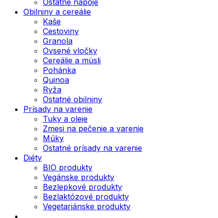
Ostatné nápoje
Obilniny a cereálie
Kaše
Cestoviny
Granola
Ovsené vločky
Cereálie a müsli
Pohánka
Quinoa
Ryža
Ostatné obilniny
Prísady na varenie
Tuky a oleje
Zmesi na pečenie a varenie
Múky
Ostatné prísady na varenie
Diéty
BIO produkty
Vegánske produkty
Bezlepkové produkty
Bezlaktózové produkty
Vegetariánske produkty