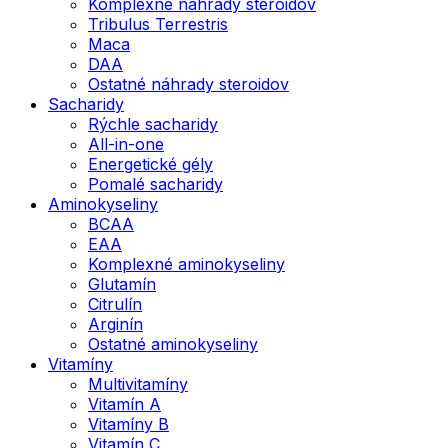
Komplexné náhrady steroidov
Tribulus Terrestris
Maca
DAA
Ostatné náhrady steroidov
Sacharidy
Rýchle sacharidy
All-in-one
Energetické gély
Pomalé sacharidy
Aminokyseliny
BCAA
EAA
Komplexné aminokyseliny
Glutamín
Citrulín
Arginín
Ostatné aminokyseliny
Vitamíny
Multivitamíny
Vitamín A
Vitamíny B
Vitamín C