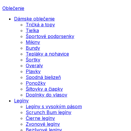
Oblečenie
Dámske oblečenie
Tričká a topy
Tielka
Športové podprsenky
Mikiny
Bundy
Tepláky a nohavice
Šortky
Overaly
Plavky
Spodná bielizeň
Ponožky
Šiltovky a čiapky
Doplnky do vlasov
Legíny
Legíny s vysokým pásom
Scrunch Bum legíny
Čierne legíny
Zvonové legíny
Bezšvové legíny