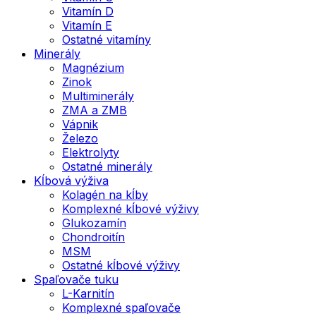
Vitamín D
Vitamín E
Ostatné vitamíny
Minerály
Magnézium
Zinok
Multiminerály
ZMA a ZMB
Vápnik
Železo
Elektrolyty
Ostatné minerály
Kĺbová výživa
Kolagén na kĺby
Komplexné kĺbové výživy
Glukozamín
Chondroitín
MSM
Ostatné kĺbové výživy
Spaľovače tuku
L-Karnitín
Komplexné spaľovače