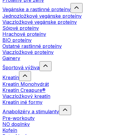
Proteíny pre ženy
Vegánske a rastlinné proteíny
Jednozložkové vegánske proteíny
Viaczložkové vegánske proteíny
Sójové proteíny
Hrachové proteíny
BIO proteíny
Ostatné rastlinné proteíny
Viaczložkové proteíny
Gainery
Športová výživa
Kreatín
Kreatín Monohydrát
Kreatín Creapure®
Viaczložkový kreatín
Kreatín iné formy
Anabolizéry a stimulanty
Pre-workouty
NO doplnky
Kofeín