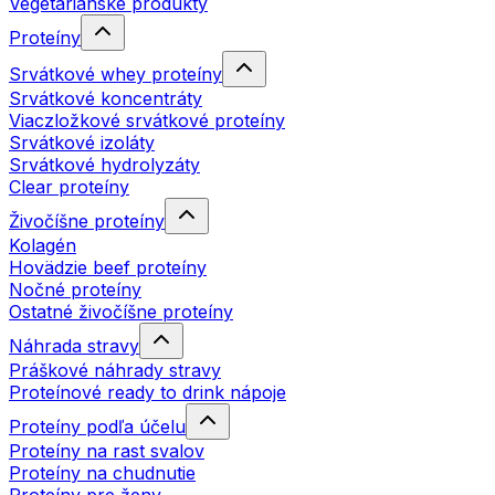
Vegetariánske produkty
Proteíny
Srvátkové whey proteíny
Srvátkové koncentráty
Viaczložkové srvátkové proteíny
Srvátkové izoláty
Srvátkové hydrolyzáty
Clear proteíny
Živočíšne proteíny
Kolagén
Hovädzie beef proteíny
Nočné proteíny
Ostatné živočíšne proteíny
Náhrada stravy
Práškové náhrady stravy
Proteínové ready to drink nápoje
Proteíny podľa účelu
Proteíny na rast svalov
Proteíny na chudnutie