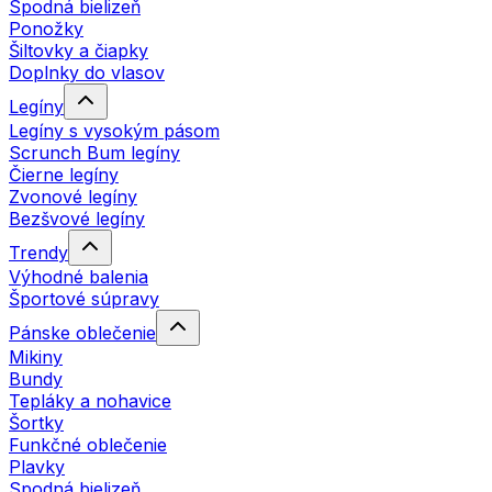
Spodná bielizeň
Ponožky
Šiltovky a čiapky
Doplnky do vlasov
Legíny
Legíny s vysokým pásom
Scrunch Bum legíny
Čierne legíny
Zvonové legíny
Bezšvové legíny
Trendy
Výhodné balenia
Športové súpravy
Pánske oblečenie
Mikiny
Bundy
Tepláky a nohavice
Šortky
Funkčné oblečenie
Plavky
Spodná bielizeň