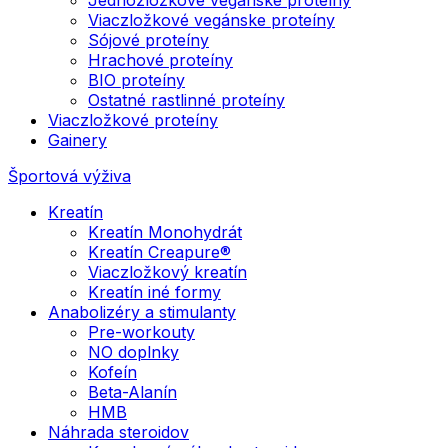
Viaczložkové vegánske proteíny
Sójové proteíny
Hrachové proteíny
BIO proteíny
Ostatné rastlinné proteíny
Viaczložkové proteíny
Gainery
Športová výživa
Kreatín
Kreatín Monohydrát
Kreatín Creapure®
Viaczložkový kreatín
Kreatín iné formy
Anabolizéry a stimulanty
Pre-workouty
NO doplnky
Kofeín
Beta-Alanín
HMB
Náhrada steroidov