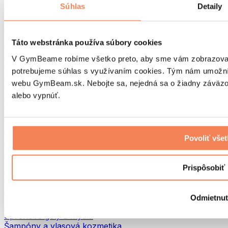
Tašky na jedlo a príslušenstvo
Súhlas
Detaily
Tašky do fitka
Batohy
Pomôcky podľa aktivity
Táto webstránka používa súbory cookies
Beh
V GymBeame robíme všetko preto, aby sme vám zobrazovali 
Bojové športy
potrebujeme súhlas s využívaním cookies. Tým nám umožní
Cyklistika
webu GymBeam.sk. Nebojte sa, nejedná sa o žiadny záväzok
Joga a pilates
Otužovanie
alebo vypnúť.
Plávanie
Turistika
Biohacking
Povoliť vše
Red Light Therapy
Vodné filtre a kanvice
Eko Drogéria
Prispôsobiť
Pracie prostriedky
Čistiace prostriedky
Odmietnu
Prírodná kozmetika
Sprchové gély a mydlá
Šampóny a vlasová kozmetika