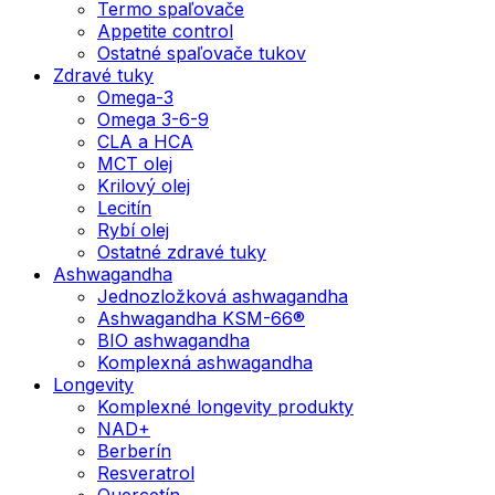
Termo spaľovače
Appetite control
Ostatné spaľovače tukov
Zdravé tuky
Omega-3
Omega 3-6-9
CLA a HCA
MCT olej
Krilový olej
Lecitín
Rybí olej
Ostatné zdravé tuky
Ashwagandha
Jednozložková ashwagandha
Ashwagandha KSM-66®
BIO ashwagandha
Komplexná ashwagandha
Longevity
Komplexné longevity produkty
NAD+
Berberín
Resveratrol
Quercetín