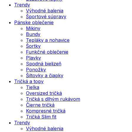
Trendy
Výhodné balenia
Športové súpravy
Pánske oblečenie
Mikiny
Bundy
Tepláky a nohavice
Šortky
Funkčné oblečenie
Plavky
Spodná bielizeň
Ponožky
Šiltovky a čiapky
Tričká a topy
Tielka
Oversized tričká
Tričká s dlhým rukávom
Čierne tričká
Kompresné tričká
Tričká Slim fit
Trendy
Výhodné balenia