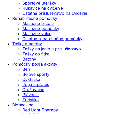
Športové uteráky
Rukavice na cvičenie
Ostatné príslušenstvo na cvičenie
Rehabilitačné pomôcky
Masážne pištole
Masážne pomôcky
Masážne valce
Ostatné rehabilitačné pomôcky
Tašky a batohy
Tašky na jedlo a príslušenstvo
Tašky do fitka
Batohy
Pomôcky podľa aktivity
Beh
Bojové športy
Cyklistika
Joga a pilates
Otužovanie
Plávanie
Turistika
Biohacking
Red Light Therapy