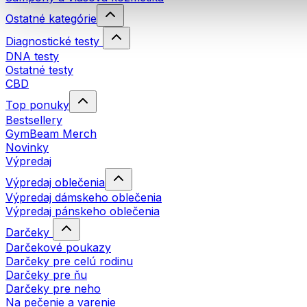
Ostatné kategórie
Diagnostické testy
DNA testy
Ostatné testy
CBD
Top ponuky
Bestsellery
GymBeam Merch
Novinky
Výpredaj
Výpredaj oblečenia
Výpredaj dámskeho oblečenia
Výpredaj pánskeho oblečenia
Darčeky
Darčekové poukazy
Darčeky pre celú rodinu
Darčeky pre ňu
Darčeky pre neho
Na pečenie a varenie