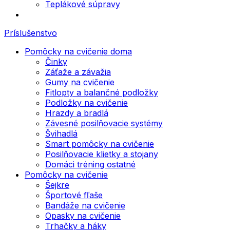
Teplákové súpravy
Príslušenstvo
Pomôcky na cvičenie doma
Činky
Záťaže a závažia
Gumy na cvičenie
Fitlopty a balančné podložky
Podložky na cvičenie
Hrazdy a bradlá
Závesné posilňovacie systémy
Švihadlá
Smart pomôcky na cvičenie
Posilňovacie klietky a stojany
Domáci tréning ostatné
Pomôcky na cvičenie
Šejkre
Športové fľaše
Bandáže na cvičenie
Opasky na cvičenie
Trhačky a háky