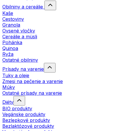
Obilniny a cereálie
Kaše
Cestoviny
Granola
Ovsené vločky
Cereálie a müsli
Pohánka
Quinoa
Ryža
Ostatné obilniny
Prísady na varenie
Tuky a oleje
Zmesi na pečenie a varenie
Múky
Ostatné prísady na varenie
Diéty
BIO produkty
Vegánske produkty
Bezlepkové produkty
Bezlaktózové produkty