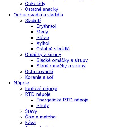
Čokolády
Ostatné snacky
Ochucovadlá a sladidlá
Sladidlá
Erythritol
Medy
Stévia
Xylitol
Ostatné sladidlá
Omáčky a sirupy
Sladké omáčky a sirupy
Slané omáčky a sirupy
Ochucovadlá
Korenie a soľ
Nápoje
Iontové nápoje
RTD nápoje
Energetické RTD nápoje
Shoty
Šťavy
Čaje a matcha
Káva