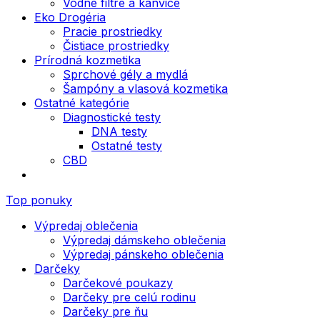
Vodné filtre a kanvice
Eko Drogéria
Pracie prostriedky
Čistiace prostriedky
Prírodná kozmetika
Sprchové gély a mydlá
Šampóny a vlasová kozmetika
Ostatné kategórie
Diagnostické testy
DNA testy
Ostatné testy
CBD
Top ponuky
Výpredaj oblečenia
Výpredaj dámskeho oblečenia
Výpredaj pánskeho oblečenia
Darčeky
Darčekové poukazy
Darčeky pre celú rodinu
Darčeky pre ňu