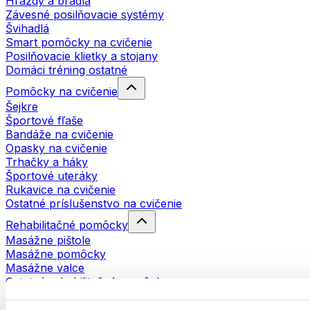
Hrazdy a bradlá
Závesné posilňovacie systémy
Švihadlá
Smart pomôcky na cvičenie
Posilňovacie klietky a stojany
Domáci tréning ostatné
Pomôcky na cvičenie
Šejkre
Športové fľaše
Bandáže na cvičenie
Opasky na cvičenie
Trhačky a háky
Športové uteráky
Rukavice na cvičenie
Ostatné príslušenstvo na cvičenie
Rehabilitačné pomôcky
Masážne pištole
Masážne pomôcky
Masážne valce
Ostatné rehabilitačné pomôcky
Tašky a batohy