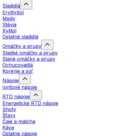
Sladidlá
Erythritol
Medy
Stévia
Xylitol
Ostatné sladidlá
Omáčky a sirupy
Sladké omáčky a sirupy
Slané omáčky a sirupy
Ochucovadlá
Korenie a soľ
Nápoje
Iontové nápoje
RTD nápoje
Energetické RTD nápoje
Shoty
Šťavy
Čaje a matcha
Káva
Ostatné nápoje