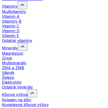
Vitamíny
Multivitamíny
Vitamín A
Vitamíny B
Vitamín C
Vitamín D
Vitamín E
Ostatné vitamíny
Minerály
Magnézium
Zinok
Multiminerály
ZMA a ZMB
Vápnik
Železo
Elektrolyty
Ostatné minerály
Kĺbová výživa
Kolagén na kĺby
Komplexné kĺbové výživy