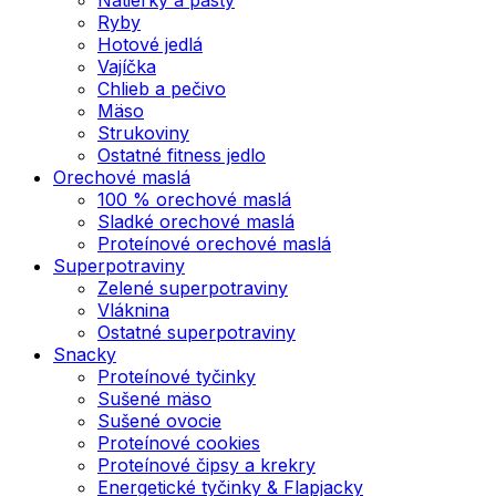
Ryby
Hotové jedlá
Vajíčka
Chlieb a pečivo
Mäso
Strukoviny
Ostatné fitness jedlo
Orechové maslá
100 % orechové maslá
Sladké orechové maslá
Proteínové orechové maslá
Superpotraviny
Zelené superpotraviny
Vláknina
Ostatné superpotraviny
Snacky
Proteínové tyčinky
Sušené mäso
Sušené ovocie
Proteínové cookies
Proteínové čipsy a krekry
Energetické tyčinky & Flapjacky