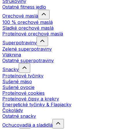
Strukoviny
Ostatné fitness jedlo
Orechové maslá
100 % orechové maslá
Sladké orechové maslá
Proteínové orechové maslá
Superpotraviny
Zelené superpotraviny
Vláknina
Ostatné superpotraviny
Snacky
Proteínové tyčinky
Sušené mäso
Sušené ovocie
Proteínové cookies
Proteínové čipsy a krekry
Energetické tyčinky & Flapjacky
Čokolády
Ostatné snacky
Ochucovadlá a sladidlá