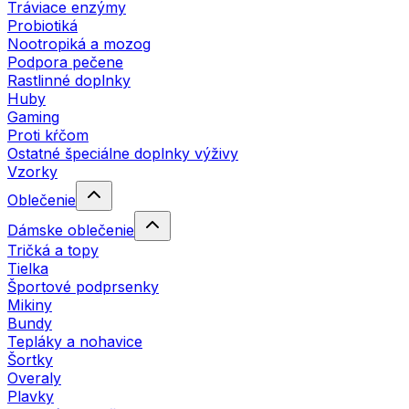
Tráviace enzýmy
Probiotiká
Nootropiká a mozog
Podpora pečene
Rastlinné doplnky
Huby
Gaming
Proti kŕčom
Ostatné špeciálne doplnky výživy
Vzorky
Oblečenie
Dámske oblečenie
Tričká a topy
Tielka
Športové podprsenky
Mikiny
Bundy
Tepláky a nohavice
Šortky
Overaly
Plavky