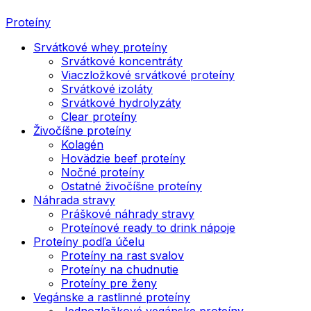
Proteíny
Srvátkové whey proteíny
Srvátkové koncentráty
Viaczložkové srvátkové proteíny
Srvátkové izoláty
Srvátkové hydrolyzáty
Clear proteíny
Živočíšne proteíny
Kolagén
Hovädzie beef proteíny
Nočné proteíny
Ostatné živočíšne proteíny
Náhrada stravy
Práškové náhrady stravy
Proteínové ready to drink nápoje
Proteíny podľa účelu
Proteíny na rast svalov
Proteíny na chudnutie
Proteíny pre ženy
Vegánske a rastlinné proteíny
Jednozložkové vegánske proteíny