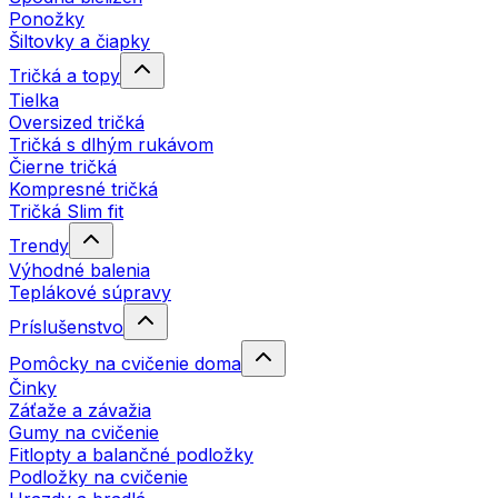
Ponožky
Šiltovky a čiapky
Tričká a topy
Tielka
Oversized tričká
Tričká s dlhým rukávom
Čierne tričká
Kompresné tričká
Tričká Slim fit
Trendy
Výhodné balenia
Teplákové súpravy
Príslušenstvo
Pomôcky na cvičenie doma
Činky
Záťaže a závažia
Gumy na cvičenie
Fitlopty a balančné podložky
Podložky na cvičenie