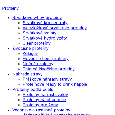
Proteíny
Srvátkové whey proteíny
Srvátkové koncentráty
Viaczložkové srvátkové proteíny
Srvátkové izoláty
Srvátkové hydrolyzáty
Clear proteíny
Živočíšne proteíny
Kolagén
Hovädzie beef proteíny
Nočné proteíny
Ostatné živočíšne proteíny
Náhrada stravy
Práškové náhrady stravy
Proteínové ready to drink nápoje
Proteíny podľa účelu
Proteíny na rast svalov
Proteíny na chudnutie
Proteíny pre ženy
Vegánske a rastlinné proteíny
Jednozložkové vegánske proteíny