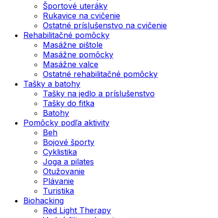
Športové uteráky
Rukavice na cvičenie
Ostatné príslušenstvo na cvičenie
Rehabilitačné pomôcky
Masážne pištole
Masážne pomôcky
Masážne valce
Ostatné rehabilitačné pomôcky
Tašky a batohy
Tašky na jedlo a príslušenstvo
Tašky do fitka
Batohy
Pomôcky podľa aktivity
Beh
Bojové športy
Cyklistika
Joga a pilates
Otužovanie
Plávanie
Turistika
Biohacking
Red Light Therapy