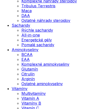
Komplexné náhrady steroidov
Tribulus Terrestris
Maca
DAA
Ostatné náhrady steroidov
Sacharidy
Rýchle sacharidy
All-in-one
Energetické gély
Pomalé sacharidy
Aminokyseliny
BCAA
EAA
Komplexné aminokyseliny
Glutamín
Citrulín
Arginín
Ostatné aminokyseliny
Vitamíny
Multivitamíny
Vitamín A
Vitamíny B
Vitamín C