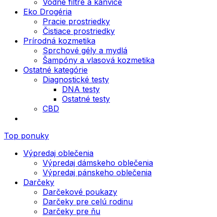
Vodné filtre a kanvice
Eko Drogéria
Pracie prostriedky
Čistiace prostriedky
Prírodná kozmetika
Sprchové gély a mydlá
Šampóny a vlasová kozmetika
Ostatné kategórie
Diagnostické testy
DNA testy
Ostatné testy
CBD
Top ponuky
Výpredaj oblečenia
Výpredaj dámskeho oblečenia
Výpredaj pánskeho oblečenia
Darčeky
Darčekové poukazy
Darčeky pre celú rodinu
Darčeky pre ňu