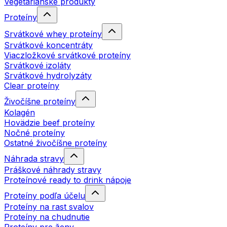
Vegetariánske produkty
Proteíny
Srvátkové whey proteíny
Srvátkové koncentráty
Viaczložkové srvátkové proteíny
Srvátkové izoláty
Srvátkové hydrolyzáty
Clear proteíny
Živočíšne proteíny
Kolagén
Hovädzie beef proteíny
Nočné proteíny
Ostatné živočíšne proteíny
Náhrada stravy
Práškové náhrady stravy
Proteínové ready to drink nápoje
Proteíny podľa účelu
Proteíny na rast svalov
Proteíny na chudnutie