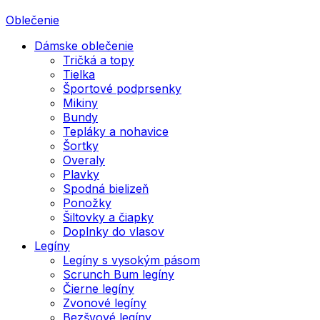
Oblečenie
Dámske oblečenie
Tričká a topy
Tielka
Športové podprsenky
Mikiny
Bundy
Tepláky a nohavice
Šortky
Overaly
Plavky
Spodná bielizeň
Ponožky
Šiltovky a čiapky
Doplnky do vlasov
Legíny
Legíny s vysokým pásom
Scrunch Bum legíny
Čierne legíny
Zvonové legíny
Bezšvové legíny