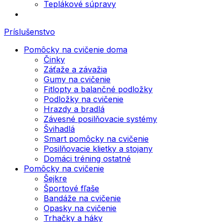
Teplákové súpravy
Príslušenstvo
Pomôcky na cvičenie doma
Činky
Záťaže a závažia
Gumy na cvičenie
Fitlopty a balančné podložky
Podložky na cvičenie
Hrazdy a bradlá
Závesné posilňovacie systémy
Švihadlá
Smart pomôcky na cvičenie
Posilňovacie klietky a stojany
Domáci tréning ostatné
Pomôcky na cvičenie
Šejkre
Športové fľaše
Bandáže na cvičenie
Opasky na cvičenie
Trhačky a háky