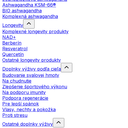
Ashwagandha KSM-66®
BIO ashwagandha
Komplexná ashwagandha
Longevity
Komplexné longevity produkty
NAD+
Berberín
Resveratrol
Quercetín
Ostatné longevity produkty
Doplnky výživy podľa cieľa
Budovanie svalovej hmoty
Na chudnutie
Zlepšenie športového výkonu
Na podporu imunity
Podpora regenerácie
Pre lepší spánok
Vlasy, nechty a pokožka
Proti stresu
Ostatné doplnky výživy