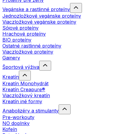
Proteíny pre ženy
Vegánske a rastlinné proteíny
Jednozložkové vegánske proteíny
Viaczložkové vegánske proteíny
Sójové proteíny
Hrachové proteíny
BIO proteíny
Ostatné rastlinné proteíny
Viaczložkové proteíny
Gainery
Športová výživa
Kreatín
Kreatín Monohydrát
Kreatín Creapure®
Viaczložkový kreatín
Kreatín iné formy
Anabolizéry a stimulanty
Pre-workouty
NO doplnky
Kofeín