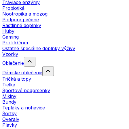
Tráviace enzýmy
Probiotiká
Nootropiká a mozog
Podpora pečene
Rastlinné doplnky
Huby
Gaming
Proti kŕčom
Ostatné špeciálne doplnky výživy
Vzorky
Oblečenie
Dámske oblečenie
Tričká a topy
Tielka
Športové podprsenky
Mikiny
Bundy
Tepláky a nohavice
Šortky
Overaly
Plavky