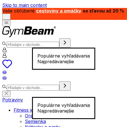
Skip to main content
Vaše obľúbené
cestoviny a omáčky
so zľavou až 20 %
Populárne vyhľadávania
Najpredávanejšie
Potraviny
Populárne vyhľadávania
Fitness jedlo
Najpredávanejšie
Orechy
Semienka
Nátierky a pasty