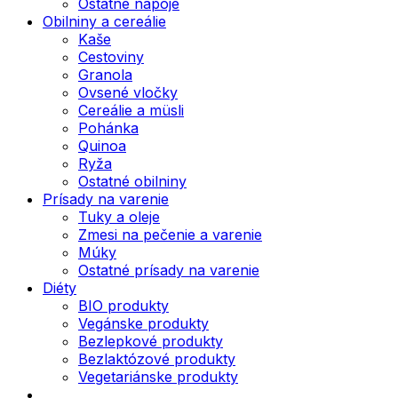
Ostatné nápoje
Obilniny a cereálie
Kaše
Cestoviny
Granola
Ovsené vločky
Cereálie a müsli
Pohánka
Quinoa
Ryža
Ostatné obilniny
Prísady na varenie
Tuky a oleje
Zmesi na pečenie a varenie
Múky
Ostatné prísady na varenie
Diéty
BIO produkty
Vegánske produkty
Bezlepkové produkty
Bezlaktózové produkty
Vegetariánske produkty