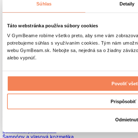
Tašky na jedlo a príslušenstvo
Súhlas
Detaily
Tašky do fitka
Batohy
Pomôcky podľa aktivity
Táto webstránka používa súbory cookies
Beh
V GymBeame robíme všetko preto, aby sme vám zobrazovali 
Bojové športy
potrebujeme súhlas s využívaním cookies. Tým nám umožní
Cyklistika
webu GymBeam.sk. Nebojte sa, nejedná sa o žiadny záväzok
Joga a pilates
Otužovanie
alebo vypnúť.
Plávanie
Turistika
Biohacking
Povoliť vše
Red Light Therapy
Vodné filtre a kanvice
Eko Drogéria
Prispôsobiť
Pracie prostriedky
Čistiace prostriedky
Odmietnu
Prírodná kozmetika
Sprchové gély a mydlá
Šampóny a vlasová kozmetika