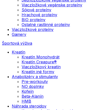
Viaczložkové vegánske proteíny
Sójové proteíny
Hrachové proteíny
BIO proteíny
Ostatné rastlinné proteíny
Viaczložkové proteíny
Gainery
Športová výživa
Kreatín
Kreatín Monohydrát
Kreatín Creapure®
Viaczložkový kreatín
Kreatín iné formy
Anabolizéry a stimulanty
Pre-workouty
NO doplnky
Kofeín
Beta-Alanín
HMB
Náhrada steroidov