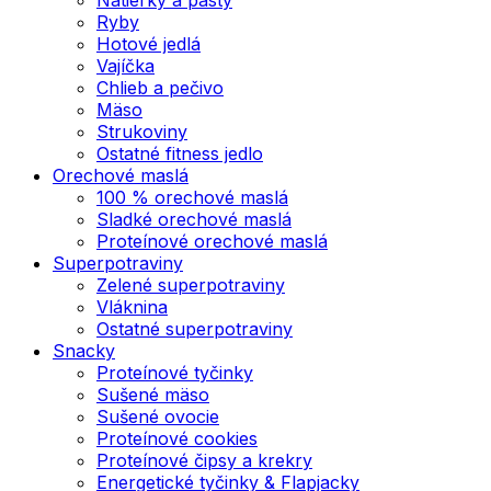
Ryby
Hotové jedlá
Vajíčka
Chlieb a pečivo
Mäso
Strukoviny
Ostatné fitness jedlo
Orechové maslá
100 % orechové maslá
Sladké orechové maslá
Proteínové orechové maslá
Superpotraviny
Zelené superpotraviny
Vláknina
Ostatné superpotraviny
Snacky
Proteínové tyčinky
Sušené mäso
Sušené ovocie
Proteínové cookies
Proteínové čipsy a krekry
Energetické tyčinky & Flapjacky