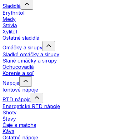
Sladidlá
Erythritol
Medy
Stévia
Xylitol
Ostatné sladidlá
Omáčky a sirupy
Sladké omáčky a sirupy
Slané omáčky a sirupy
Ochucovadlá
Korenie a soľ
Nápoje
Iontové nápoje
RTD nápoje
Energetické RTD nápoje
Shoty
Šťavy
Čaje a matcha
Káva
Ostatné nápoje