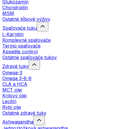
Glukozamín
Chondroitín
MSM
Ostatné kĺbové výživy
Spaľovače tuku
L-Karnitín
Komplexné spaľovače
Termo spaľovače
Appetite control
Ostatné spaľovače tukov
Zdravé tuky
Omega-3
Omega 3-6-9
CLA a HCA
MCT olej
Krilový olej
Lecitín
Rybí olej
Ostatné zdravé tuky
Ashwagandha
Jednozložková ashwagandha