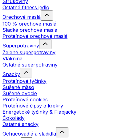
Strukoviny
Ostatné fitness jedlo
Orechové maslá
100 % orechové maslá
Sladké orechové maslá
Proteínové orechové maslá
Superpotraviny
Zelené superpotraviny
Vláknina
Ostatné superpotraviny
Snacky
Proteínové tyčinky
Sušené mäso
Sušené ovocie
Proteínové cookies
Proteínové čipsy a krekry
Energetické tyčinky & Flapjacky
Čokolády
Ostatné snacky
Ochucovadlá a sladidlá