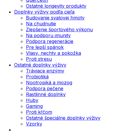
Ostatné longevity produkty
Doplnky výživy podľa cieľa
Budovanie svalovej hmoty
Na chudnutie
Zlepšenie športového výkonu
Na podporu imunity
Podpora regenerácie
Pre lepší spánok
Vlasy, nechty a pokožka
Proti stresu
Ostatné doplnky výživy
Tráviace enzýmy
Probiotiká
Nootropiká a mozog
Podpora pečene
Rastlinné doplnky
Huby
Gaming
Proti kŕčom
Ostatné špeciálne doplnky výživy
Vzorky