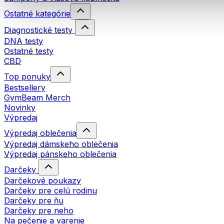
Ostatné kategórie
Diagnostické testy
DNA testy
Ostatné testy
CBD
Top ponuky
Bestsellery
GymBeam Merch
Novinky
Výpredaj
Výpredaj oblečenia
Výpredaj dámskeho oblečenia
Výpredaj pánskeho oblečenia
Darčeky
Darčekové poukazy
Darčeky pre celú rodinu
Darčeky pre ňu
Darčeky pre neho
Na pečenie a varenie