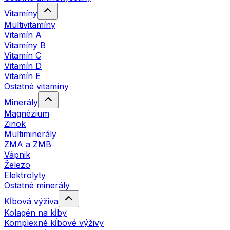
Vitamíny
Multivitamíny
Vitamín A
Vitamíny B
Vitamín C
Vitamín D
Vitamín E
Ostatné vitamíny
Minerály
Magnézium
Zinok
Multiminerály
ZMA a ZMB
Vápnik
Železo
Elektrolyty
Ostatné minerály
Kĺbová výživa
Kolagén na kĺby
Komplexné kĺbové výživy