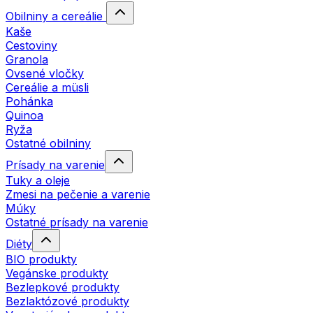
Obilniny a cereálie
Kaše
Cestoviny
Granola
Ovsené vločky
Cereálie a müsli
Pohánka
Quinoa
Ryža
Ostatné obilniny
Prísady na varenie
Tuky a oleje
Zmesi na pečenie a varenie
Múky
Ostatné prísady na varenie
Diéty
BIO produkty
Vegánske produkty
Bezlepkové produkty
Bezlaktózové produkty