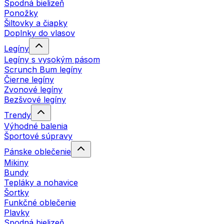
Spodná bielizeň
Ponožky
Šiltovky a čiapky
Doplnky do vlasov
Legíny
Legíny s vysokým pásom
Scrunch Bum legíny
Čierne legíny
Zvonové legíny
Bezšvové legíny
Trendy
Výhodné balenia
Športové súpravy
Pánske oblečenie
Mikiny
Bundy
Tepláky a nohavice
Šortky
Funkčné oblečenie
Plavky
Spodná bielizeň