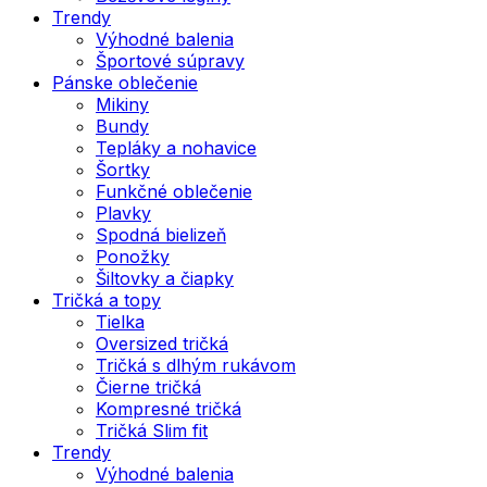
Trendy
Výhodné balenia
Športové súpravy
Pánske oblečenie
Mikiny
Bundy
Tepláky a nohavice
Šortky
Funkčné oblečenie
Plavky
Spodná bielizeň
Ponožky
Šiltovky a čiapky
Tričká a topy
Tielka
Oversized tričká
Tričká s dlhým rukávom
Čierne tričká
Kompresné tričká
Tričká Slim fit
Trendy
Výhodné balenia