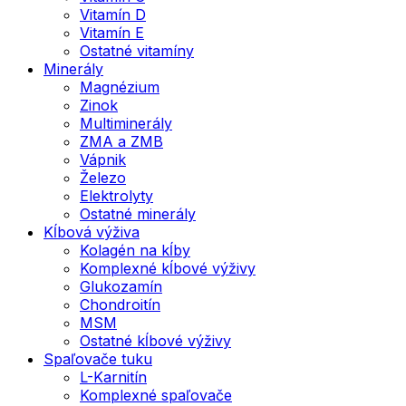
Vitamín D
Vitamín E
Ostatné vitamíny
Minerály
Magnézium
Zinok
Multiminerály
ZMA a ZMB
Vápnik
Železo
Elektrolyty
Ostatné minerály
Kĺbová výživa
Kolagén na kĺby
Komplexné kĺbové výživy
Glukozamín
Chondroitín
MSM
Ostatné kĺbové výživy
Spaľovače tuku
L-Karnitín
Komplexné spaľovače