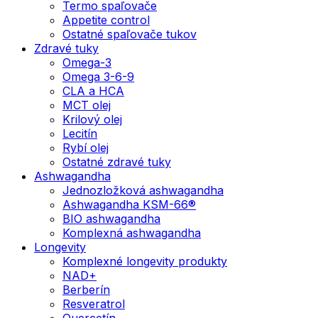
Termo spaľovače
Appetite control
Ostatné spaľovače tukov
Zdravé tuky
Omega-3
Omega 3-6-9
CLA a HCA
MCT olej
Krilový olej
Lecitín
Rybí olej
Ostatné zdravé tuky
Ashwagandha
Jednozložková ashwagandha
Ashwagandha KSM-66®
BIO ashwagandha
Komplexná ashwagandha
Longevity
Komplexné longevity produkty
NAD+
Berberín
Resveratrol
Quercetín