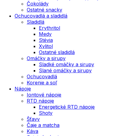
Čokolády
Ostatné snacky
Ochucovadlá a sladidlá
Sladidlá
Erythritol
Medy
Stévia
Xylitol
Ostatné sladidlá
Omáčky a sirupy
Sladké omáčky a sirupy
Slané omáčky a sirupy
Ochucovadlá
Korenie a soľ
Nápoje
Iontové nápoje
RTD nápoje
Energetické RTD nápoje
Shoty
Šťavy
Čaje a matcha
Káva