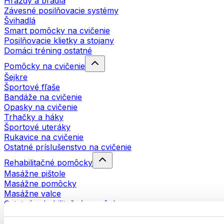
Hrazdy a bradlá
Závesné posilňovacie systémy
Švihadlá
Smart pomôcky na cvičenie
Posilňovacie klietky a stojany
Domáci tréning ostatné
Pomôcky na cvičenie
Šejkre
Športové fľaše
Bandáže na cvičenie
Opasky na cvičenie
Trhačky a háky
Športové uteráky
Rukavice na cvičenie
Ostatné príslušenstvo na cvičenie
Rehabilitačné pomôcky
Masážne pištole
Masážne pomôcky
Masážne valce
Ostatné rehabilitačné pomôcky
Tašky a batohy