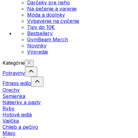
Darčeky pre neho
Na pečenie a varenie
Móda a doplnky
Vybavenie na cvičenie
Tipy do 10€
Bestsellery
GymBeam Merch
Novinky
Výpredaj
Kategórie
Potraviny
Fitness jedlo
Orechy
Semienka
Nátierky a pasty
Ryby
Hotové jedlá
Vajíčka
Chlieb a pečivo
Mäso