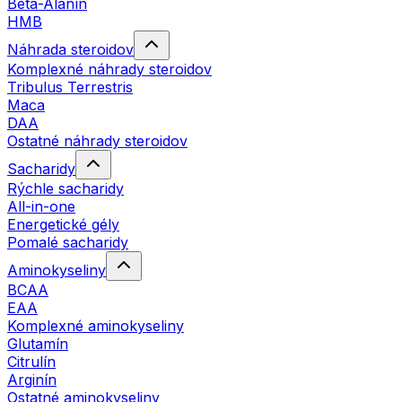
Beta-Alanín
HMB
Náhrada steroidov
Komplexné náhrady steroidov
Tribulus Terrestris
Maca
DAA
Ostatné náhrady steroidov
Sacharidy
Rýchle sacharidy
All-in-one
Energetické gély
Pomalé sacharidy
Aminokyseliny
BCAA
EAA
Komplexné aminokyseliny
Glutamín
Citrulín
Arginín
Ostatné aminokyseliny