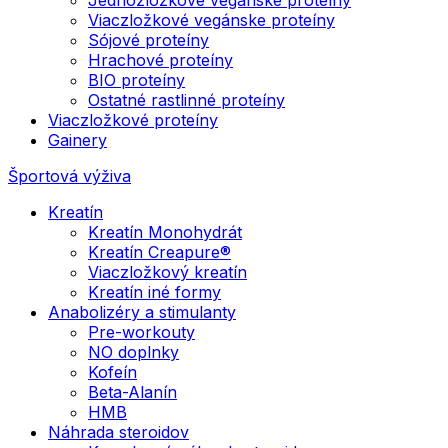
Viaczložkové vegánske proteíny
Sójové proteíny
Hrachové proteíny
BIO proteíny
Ostatné rastlinné proteíny
Viaczložkové proteíny
Gainery
Športová výživa
Kreatín
Kreatín Monohydrát
Kreatín Creapure®
Viaczložkový kreatín
Kreatín iné formy
Anabolizéry a stimulanty
Pre-workouty
NO doplnky
Kofeín
Beta-Alanín
HMB
Náhrada steroidov