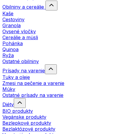
Obilniny a cereálie
Kaše
Cestoviny
Granola
Ovsené vločky
Cereálie a müsli
Pohánka
Quinoa
Ryža
Ostatné obilniny
Prísady na varenie
Tuky a oleje
Zmesi na pečenie a varenie
Múky
Ostatné prísady na varenie
Diéty
BIO produkty
Vegánske produkty
Bezlepkové produkty
Bezlaktózové produkty