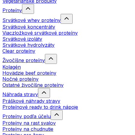
Vegetariánske produkty
Proteíny
Srvátkové whey proteíny
Srvátkové koncentráty
Viaczložkové srvátkové proteíny
Srvátkové izoláty
Srvátkové hydrolyzáty
Clear proteíny
Živočíšne proteíny
Kolagén
Hovädzie beef proteíny
Nočné proteíny
Ostatné živočíšne proteíny
Náhrada stravy
Práškové náhrady stravy
Proteínové ready to drink nápoje
Proteíny podľa účelu
Proteíny na rast svalov
Proteíny na chudnutie