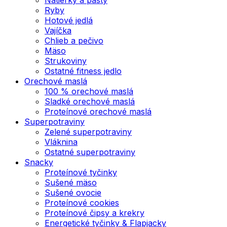
Ryby
Hotové jedlá
Vajíčka
Chlieb a pečivo
Mäso
Strukoviny
Ostatné fitness jedlo
Orechové maslá
100 % orechové maslá
Sladké orechové maslá
Proteínové orechové maslá
Superpotraviny
Zelené superpotraviny
Vláknina
Ostatné superpotraviny
Snacky
Proteínové tyčinky
Sušené mäso
Sušené ovocie
Proteínové cookies
Proteínové čipsy a krekry
Energetické tyčinky & Flapjacky