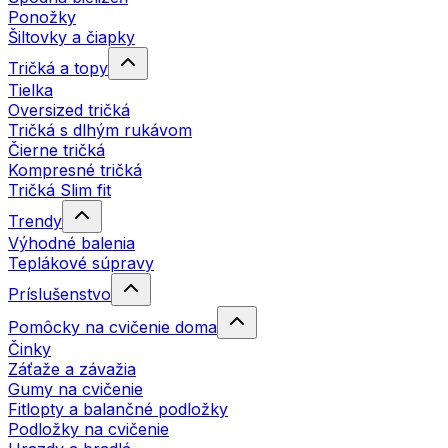
Ponožky
Šiltovky a čiapky
Tričká a topy
Tielka
Oversized tričká
Tričká s dlhým rukávom
Čierne tričká
Kompresné tričká
Tričká Slim fit
Trendy
Výhodné balenia
Teplákové súpravy
Príslušenstvo
Pomôcky na cvičenie doma
Činky
Záťaže a závažia
Gumy na cvičenie
Fitlopty a balančné podložky
Podložky na cvičenie