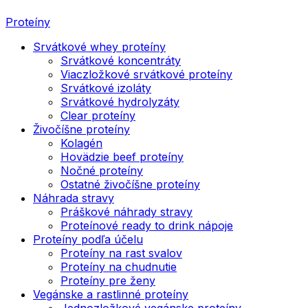
Proteíny
Srvátkové whey proteíny
Srvátkové koncentráty
Viaczložkové srvátkové proteíny
Srvátkové izoláty
Srvátkové hydrolyzáty
Clear proteíny
Živočíšne proteíny
Kolagén
Hovädzie beef proteíny
Nočné proteíny
Ostatné živočíšne proteíny
Náhrada stravy
Práškové náhrady stravy
Proteínové ready to drink nápoje
Proteíny podľa účelu
Proteíny na rast svalov
Proteíny na chudnutie
Proteíny pre ženy
Vegánske a rastlinné proteíny
Jednozložkové vegánske proteíny