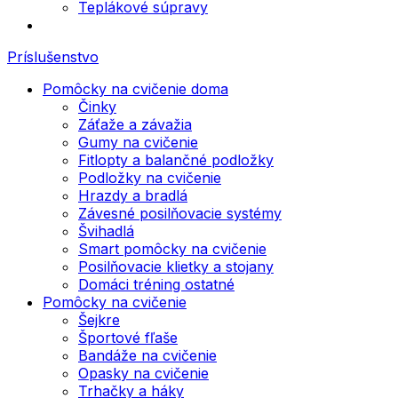
Teplákové súpravy
Príslušenstvo
Pomôcky na cvičenie doma
Činky
Záťaže a závažia
Gumy na cvičenie
Fitlopty a balančné podložky
Podložky na cvičenie
Hrazdy a bradlá
Závesné posilňovacie systémy
Švihadlá
Smart pomôcky na cvičenie
Posilňovacie klietky a stojany
Domáci tréning ostatné
Pomôcky na cvičenie
Šejkre
Športové fľaše
Bandáže na cvičenie
Opasky na cvičenie
Trhačky a háky