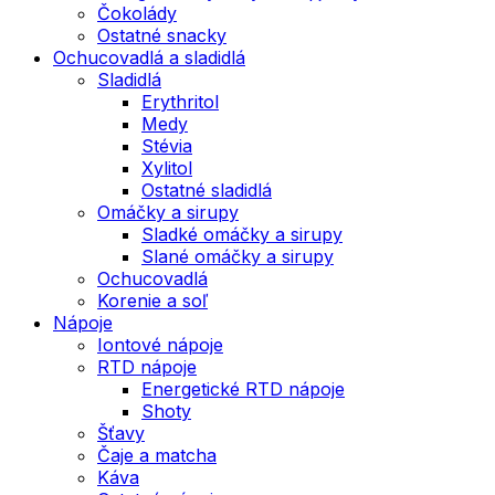
Čokolády
Ostatné snacky
Ochucovadlá a sladidlá
Sladidlá
Erythritol
Medy
Stévia
Xylitol
Ostatné sladidlá
Omáčky a sirupy
Sladké omáčky a sirupy
Slané omáčky a sirupy
Ochucovadlá
Korenie a soľ
Nápoje
Iontové nápoje
RTD nápoje
Energetické RTD nápoje
Shoty
Šťavy
Čaje a matcha
Káva