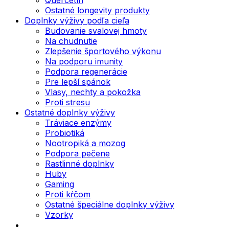
Ostatné longevity produkty
Doplnky výživy podľa cieľa
Budovanie svalovej hmoty
Na chudnutie
Zlepšenie športového výkonu
Na podporu imunity
Podpora regenerácie
Pre lepší spánok
Vlasy, nechty a pokožka
Proti stresu
Ostatné doplnky výživy
Tráviace enzýmy
Probiotiká
Nootropiká a mozog
Podpora pečene
Rastlinné doplnky
Huby
Gaming
Proti kŕčom
Ostatné špeciálne doplnky výživy
Vzorky