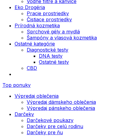
Vodné filtre a kanvice
Eko Drogéria
Pracie prostriedky
Čistiace prostriedky
Prírodná kozmetika
Sprchové gély a mydlá
Šampóny a vlasová kozmetika
Ostatné kategórie
Diagnostické testy
DNA testy
Ostatné testy
CBD
Top ponuky
Výpredaj oblečenia
Výpredaj dámskeho oblečenia
Výpredaj pánskeho oblečenia
Darčeky
Darčekové poukazy
Darčeky pre celú rodinu
Darčeky pre ňu