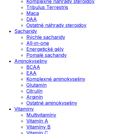
Komplexné náhrady steroidov
Tribulus Terrestris
Maca
DAA
Ostatné náhrady steroidov
Sacharidy
Rýchle sacharidy
All-in-one
Energetické gély
Pomalé sacharidy
Aminokyseliny
BCAA
EAA
Komplexné aminokyseliny
Glutamín
Citrulín
Arginín
Ostatné aminokyseliny
Vitamíny
Multivitamíny
Vitamín A
Vitamíny B
Vitamín C