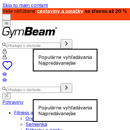
Skip to main content
Vaše obľúbené
cestoviny a omáčky
so zľavou až 20 %
Populárne vyhľadávania
Najpredávanejšie
Potraviny
Populárne vyhľadávania
Fitness jedlo
Najpredávanejšie
Orechy
Semienka
Nátierky a pasty