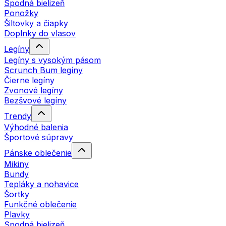
Spodná bielizeň
Ponožky
Šiltovky a čiapky
Doplnky do vlasov
Legíny
Legíny s vysokým pásom
Scrunch Bum legíny
Čierne legíny
Zvonové legíny
Bezšvové legíny
Trendy
Výhodné balenia
Športové súpravy
Pánske oblečenie
Mikiny
Bundy
Tepláky a nohavice
Šortky
Funkčné oblečenie
Plavky
Spodná bielizeň