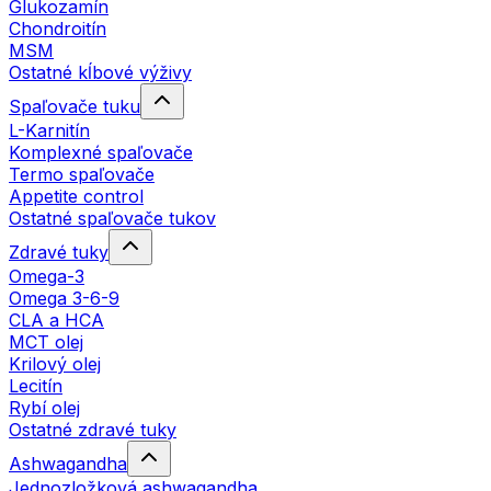
Glukozamín
Chondroitín
MSM
Ostatné kĺbové výživy
Spaľovače tuku
L-Karnitín
Komplexné spaľovače
Termo spaľovače
Appetite control
Ostatné spaľovače tukov
Zdravé tuky
Omega-3
Omega 3-6-9
CLA a HCA
MCT olej
Krilový olej
Lecitín
Rybí olej
Ostatné zdravé tuky
Ashwagandha
Jednozložková ashwagandha