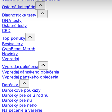
Ostatné kategórie
Diagnostické testy
DNA testy
Ostatné testy
CBD
Top ponuky
Bestsellery
GymBeam Merch
Novinky
Výpredaj
Výpredaj oblečenia
Výpredaj dámskeho oblečenia
Výpredaj pánskeho oblečenia
Darčeky
Darčekové poukazy
Darčeky pre celú rodinu
Darčeky pre ňu
Darčeky pre neho
Na pečenie a varenie