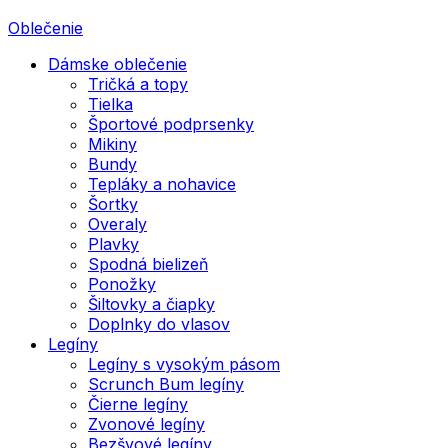
Oblečenie
Dámske oblečenie
Tričká a topy
Tielka
Športové podprsenky
Mikiny
Bundy
Tepláky a nohavice
Šortky
Overaly
Plavky
Spodná bielizeň
Ponožky
Šiltovky a čiapky
Doplnky do vlasov
Legíny
Legíny s vysokým pásom
Scrunch Bum legíny
Čierne legíny
Zvonové legíny
Bezšvové legíny