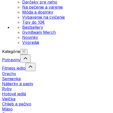
Darčeky pre neho
Na pečenie a varenie
Móda a doplnky
Vybavenie na cvičenie
Tipy do 10€
Bestsellery
GymBeam Merch
Novinky
Výpredaj
Kategórie
Potraviny
Fitness jedlo
Orechy
Semienka
Nátierky a pasty
Ryby
Hotové jedlá
Vajíčka
Chlieb a pečivo
Mäso