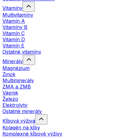
Vitamíny
Multivitamíny
Vitamín A
Vitamíny B
Vitamín C
Vitamín D
Vitamín E
Ostatné vitamíny
Minerály
Magnézium
Zinok
Multiminerály
ZMA a ZMB
Vápnik
Železo
Elektrolyty
Ostatné minerály
Kĺbová výživa
Kolagén na kĺby
Komplexné kĺbové výživy