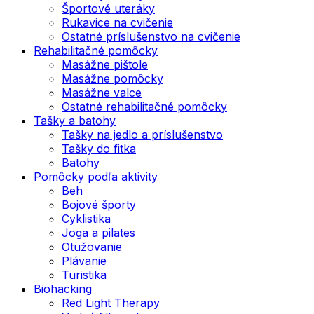
Športové uteráky
Rukavice na cvičenie
Ostatné príslušenstvo na cvičenie
Rehabilitačné pomôcky
Masážne pištole
Masážne pomôcky
Masážne valce
Ostatné rehabilitačné pomôcky
Tašky a batohy
Tašky na jedlo a príslušenstvo
Tašky do fitka
Batohy
Pomôcky podľa aktivity
Beh
Bojové športy
Cyklistika
Joga a pilates
Otužovanie
Plávanie
Turistika
Biohacking
Red Light Therapy