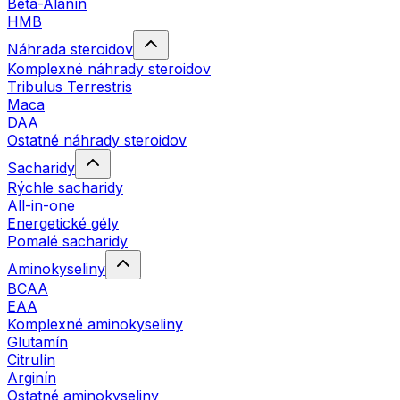
Beta-Alanín
HMB
Náhrada steroidov
Komplexné náhrady steroidov
Tribulus Terrestris
Maca
DAA
Ostatné náhrady steroidov
Sacharidy
Rýchle sacharidy
All-in-one
Energetické gély
Pomalé sacharidy
Aminokyseliny
BCAA
EAA
Komplexné aminokyseliny
Glutamín
Citrulín
Arginín
Ostatné aminokyseliny