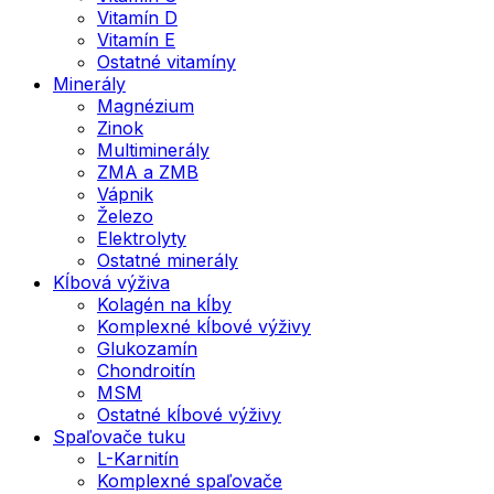
Vitamín D
Vitamín E
Ostatné vitamíny
Minerály
Magnézium
Zinok
Multiminerály
ZMA a ZMB
Vápnik
Železo
Elektrolyty
Ostatné minerály
Kĺbová výživa
Kolagén na kĺby
Komplexné kĺbové výživy
Glukozamín
Chondroitín
MSM
Ostatné kĺbové výživy
Spaľovače tuku
L-Karnitín
Komplexné spaľovače