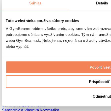
Tašky na jedlo a príslušenstvo
Súhlas
Detaily
Tašky do fitka
Batohy
Pomôcky podľa aktivity
Táto webstránka používa súbory cookies
Beh
V GymBeame robíme všetko preto, aby sme vám zobrazovali 
Bojové športy
potrebujeme súhlas s využívaním cookies. Tým nám umožní
Cyklistika
webu GymBeam.sk. Nebojte sa, nejedná sa o žiadny záväzok
Joga a pilates
Otužovanie
alebo vypnúť.
Plávanie
Turistika
Biohacking
Povoliť vše
Red Light Therapy
Vodné filtre a kanvice
Eko Drogéria
Prispôsobiť
Pracie prostriedky
Čistiace prostriedky
Odmietnu
Prírodná kozmetika
Sprchové gély a mydlá
Šampóny a vlasová kozmetika