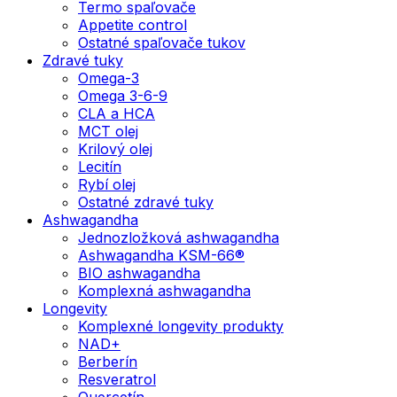
Termo spaľovače
Appetite control
Ostatné spaľovače tukov
Zdravé tuky
Omega-3
Omega 3-6-9
CLA a HCA
MCT olej
Krilový olej
Lecitín
Rybí olej
Ostatné zdravé tuky
Ashwagandha
Jednozložková ashwagandha
Ashwagandha KSM-66®
BIO ashwagandha
Komplexná ashwagandha
Longevity
Komplexné longevity produkty
NAD+
Berberín
Resveratrol
Quercetín