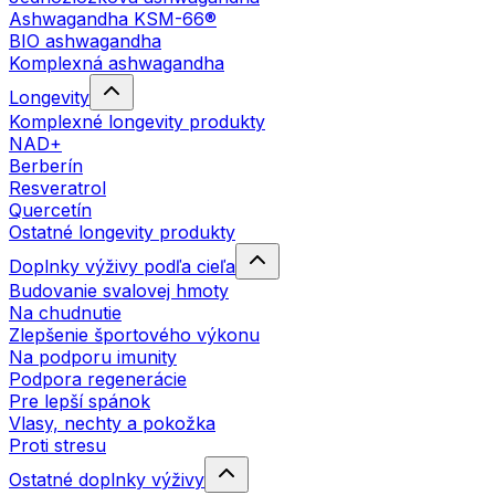
Ashwagandha KSM-66®
BIO ashwagandha
Komplexná ashwagandha
Longevity
Komplexné longevity produkty
NAD+
Berberín
Resveratrol
Quercetín
Ostatné longevity produkty
Doplnky výživy podľa cieľa
Budovanie svalovej hmoty
Na chudnutie
Zlepšenie športového výkonu
Na podporu imunity
Podpora regenerácie
Pre lepší spánok
Vlasy, nechty a pokožka
Proti stresu
Ostatné doplnky výživy