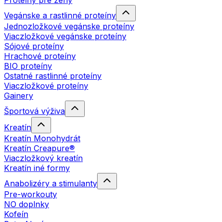
Proteíny pre ženy
Vegánske a rastlinné proteíny
Jednozložkové vegánske proteíny
Viaczložkové vegánske proteíny
Sójové proteíny
Hrachové proteíny
BIO proteíny
Ostatné rastlinné proteíny
Viaczložkové proteíny
Gainery
Športová výživa
Kreatín
Kreatín Monohydrát
Kreatín Creapure®
Viaczložkový kreatín
Kreatín iné formy
Anabolizéry a stimulanty
Pre-workouty
NO doplnky
Kofeín