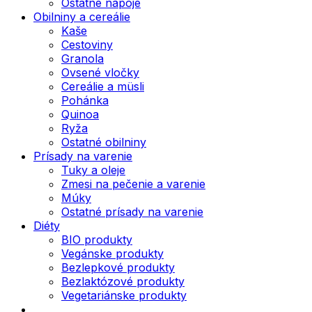
Ostatné nápoje
Obilniny a cereálie
Kaše
Cestoviny
Granola
Ovsené vločky
Cereálie a müsli
Pohánka
Quinoa
Ryža
Ostatné obilniny
Prísady na varenie
Tuky a oleje
Zmesi na pečenie a varenie
Múky
Ostatné prísady na varenie
Diéty
BIO produkty
Vegánske produkty
Bezlepkové produkty
Bezlaktózové produkty
Vegetariánske produkty