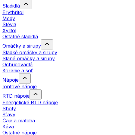
Sladidlá
Erythritol
Medy
Stévia
Xylitol
Ostatné sladidlá
Omáčky a sirupy
Sladké omáčky a sirupy
Slané omáčky a sirupy
Ochucovadlá
Korenie a soľ
Nápoje
Iontové nápoje
RTD nápoje
Energetické RTD nápoje
Shoty
Šťavy
Čaje a matcha
Káva
Ostatné nápoje