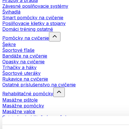
Hrazdy a bradlá
Závesné posilňovacie systémy
Švihadlá
Smart pomôcky na cvičenie
Posilňovacie klietky a stojany
Domáci tréning ostatné
Pomôcky na cvičenie
Šejkre
Športové fľaše
Bandáže na cvičenie
Opasky na cvičenie
Trhačky a háky
Športové uteráky
Rukavice na cvičenie
Ostatné príslušenstvo na cvičenie
Rehabilitačné pomôcky
Masážne pištole
Masážne pomôcky
Masážne valce
Ostatné rehabilitačné pomôcky
Tašky a batohy