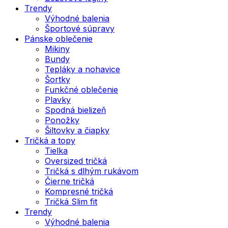
Trendy
Výhodné balenia
Športové súpravy
Pánske oblečenie
Mikiny
Bundy
Tepláky a nohavice
Šortky
Funkčné oblečenie
Plavky
Spodná bielizeň
Ponožky
Šiltovky a čiapky
Tričká a topy
Tielka
Oversized tričká
Tričká s dlhým rukávom
Čierne tričká
Kompresné tričká
Tričká Slim fit
Trendy
Výhodné balenia