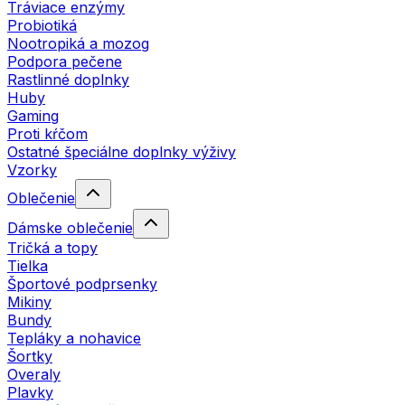
Tráviace enzýmy
Probiotiká
Nootropiká a mozog
Podpora pečene
Rastlinné doplnky
Huby
Gaming
Proti kŕčom
Ostatné špeciálne doplnky výživy
Vzorky
Oblečenie
Dámske oblečenie
Tričká a topy
Tielka
Športové podprsenky
Mikiny
Bundy
Tepláky a nohavice
Šortky
Overaly
Plavky