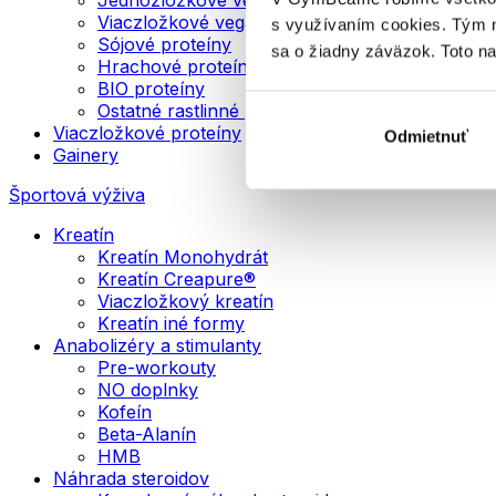
Viaczložkové vegánske proteíny
s využívaním cookies. Tým 
Sójové proteíny
sa o žiadny záväzok. Toto n
Hrachové proteíny
BIO proteíny
Ostatné rastlinné proteíny
Viaczložkové proteíny
Odmietnuť
Gainery
Športová výživa
Kreatín
Kreatín Monohydrát
Kreatín Creapure®
Viaczložkový kreatín
Kreatín iné formy
Anabolizéry a stimulanty
Pre-workouty
NO doplnky
Kofeín
Beta-Alanín
HMB
Náhrada steroidov