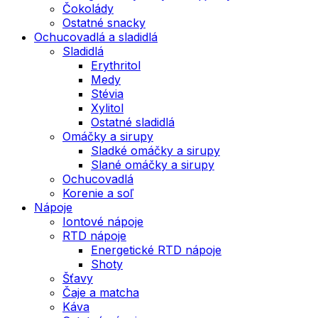
Čokolády
Ostatné snacky
Ochucovadlá a sladidlá
Sladidlá
Erythritol
Medy
Stévia
Xylitol
Ostatné sladidlá
Omáčky a sirupy
Sladké omáčky a sirupy
Slané omáčky a sirupy
Ochucovadlá
Korenie a soľ
Nápoje
Iontové nápoje
RTD nápoje
Energetické RTD nápoje
Shoty
Šťavy
Čaje a matcha
Káva