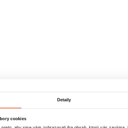
Detaily
bory cookies
eto, aby sme vám zobrazovali iba obsah, ktorý vás zaujíma. N