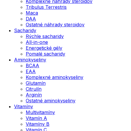
Komplexné náhrady steroidov
Tribulus Terrestris
Maca
DAA
Ostatné náhrady steroidov
Sacharidy
Rýchle sacharidy
All-in-one
Energetické gély
Pomalé sacharidy
Aminokyseliny
BCAA
EAA
Komplexné aminokyseliny
Glutamín
Citrulín
Arginín
Ostatné aminokyseliny
Vitamíny
Multivitamíny
Vitamín A
Vitamíny B
Vitamín C