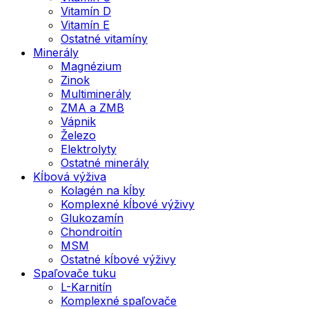
Vitamín D
Vitamín E
Ostatné vitamíny
Minerály
Magnézium
Zinok
Multiminerály
ZMA a ZMB
Vápnik
Železo
Elektrolyty
Ostatné minerály
Kĺbová výživa
Kolagén na kĺby
Komplexné kĺbové výživy
Glukozamín
Chondroitín
MSM
Ostatné kĺbové výživy
Spaľovače tuku
L-Karnitín
Komplexné spaľovače