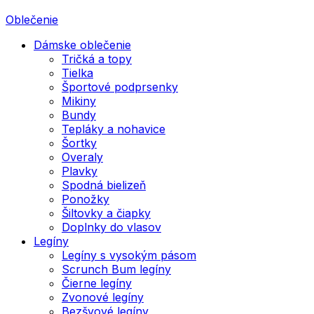
Oblečenie
Dámske oblečenie
Tričká a topy
Tielka
Športové podprsenky
Mikiny
Bundy
Tepláky a nohavice
Šortky
Overaly
Plavky
Spodná bielizeň
Ponožky
Šiltovky a čiapky
Doplnky do vlasov
Legíny
Legíny s vysokým pásom
Scrunch Bum legíny
Čierne legíny
Zvonové legíny
Bezšvové legíny