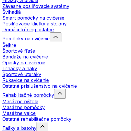
Hrazdy a bradlá
Závesné posilňovacie systémy
Švihadlá
Smart pomôcky na cvičenie
Posilňovacie klietky a stojany
Domáci tréning ostatné
Pomôcky na cvičenie
Šejkre
Športové fľaše
Bandáže na cvičenie
Opasky na cvičenie
Trhačky a háky
Športové uteráky
Rukavice na cvičenie
Ostatné príslušenstvo na cvičenie
Rehabilitačné pomôcky
Masážne pištole
Masážne pomôcky
Masážne valce
Ostatné rehabilitačné pomôcky
Tašky a batohy