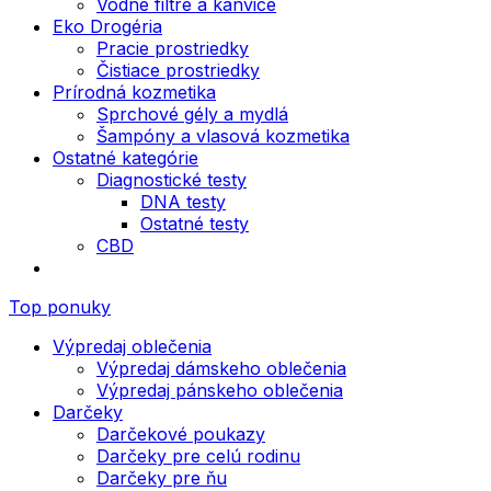
Vodné filtre a kanvice
Eko Drogéria
Pracie prostriedky
Čistiace prostriedky
Prírodná kozmetika
Sprchové gély a mydlá
Šampóny a vlasová kozmetika
Ostatné kategórie
Diagnostické testy
DNA testy
Ostatné testy
CBD
Top ponuky
Výpredaj oblečenia
Výpredaj dámskeho oblečenia
Výpredaj pánskeho oblečenia
Darčeky
Darčekové poukazy
Darčeky pre celú rodinu
Darčeky pre ňu