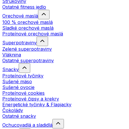
Strukoviny
Ostatné fitness jedlo
Orechové maslá
100 % orechové maslá
Sladké orechové maslá
Proteínové orechové maslá
Superpotraviny
Zelené superpotraviny
Vláknina
Ostatné superpotraviny
Snacky
Proteínové tyčinky
Sušené mäso
Sušené ovocie
Proteínové cookies
Proteínové čipsy a krekry
Energetické tyčinky & Flapjacky
Čokolády
Ostatné snacky
Ochucovadlá a sladidlá