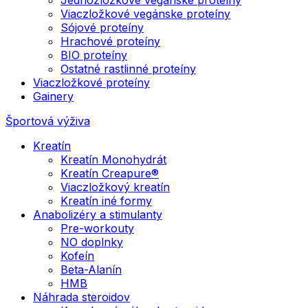
Viaczložkové vegánske proteíny
Sójové proteíny
Hrachové proteíny
BIO proteíny
Ostatné rastlinné proteíny
Viaczložkové proteíny
Gainery
Športová výživa
Kreatín
Kreatín Monohydrát
Kreatín Creapure®
Viaczložkový kreatín
Kreatín iné formy
Anabolizéry a stimulanty
Pre-workouty
NO doplnky
Kofeín
Beta-Alanín
HMB
Náhrada steroidov