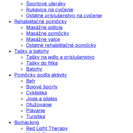
Športové uteráky
Rukavice na cvičenie
Ostatné príslušenstvo na cvičenie
Rehabilitačné pomôcky
Masážne pištole
Masážne pomôcky
Masážne valce
Ostatné rehabilitačné pomôcky
Tašky a batohy
Tašky na jedlo a príslušenstvo
Tašky do fitka
Batohy
Pomôcky podľa aktivity
Beh
Bojové športy
Cyklistika
Joga a pilates
Otužovanie
Plávanie
Turistika
Biohacking
Red Light Therapy