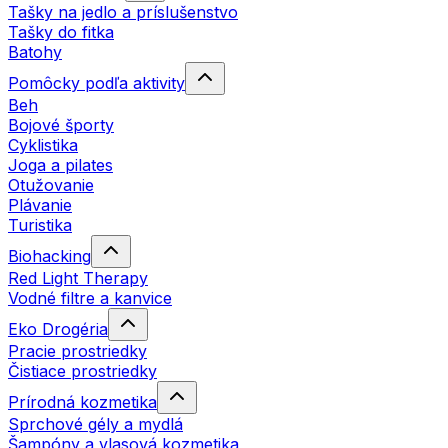
Tašky na jedlo a príslušenstvo
Tašky do fitka
Batohy
Pomôcky podľa aktivity
Beh
Bojové športy
Cyklistika
Joga a pilates
Otužovanie
Plávanie
Turistika
Biohacking
Red Light Therapy
Vodné filtre a kanvice
Eko Drogéria
Pracie prostriedky
Čistiace prostriedky
Prírodná kozmetika
Sprchové gély a mydlá
Šampóny a vlasová kozmetika