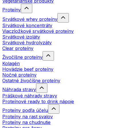
Vegetariánske produkty
Proteíny
Srvátkové whey proteíny
Srvátkové koncentráty
Viaczložkové srvátkové proteíny
Srvátkové izoláty
Srvátkové hydrolyzáty
Clear proteíny
Živočíšne proteíny
Kolagén
Hovädzie beef proteíny
Nočné proteíny
Ostatné živočíšne proteíny
Náhrada stravy
Práškové náhrady stravy
Proteínové ready to drink nápoje
Proteíny podľa účelu
Proteíny na rast svalov
Proteíny na chudnutie