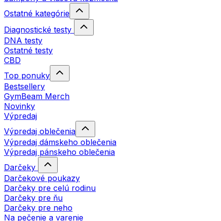
Ostatné kategórie
Diagnostické testy
DNA testy
Ostatné testy
CBD
Top ponuky
Bestsellery
GymBeam Merch
Novinky
Výpredaj
Výpredaj oblečenia
Výpredaj dámskeho oblečenia
Výpredaj pánskeho oblečenia
Darčeky
Darčekové poukazy
Darčeky pre celú rodinu
Darčeky pre ňu
Darčeky pre neho
Na pečenie a varenie