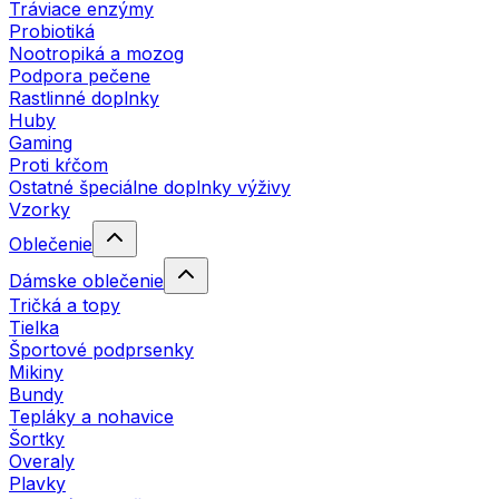
Tráviace enzýmy
Probiotiká
Nootropiká a mozog
Podpora pečene
Rastlinné doplnky
Huby
Gaming
Proti kŕčom
Ostatné špeciálne doplnky výživy
Vzorky
Oblečenie
Dámske oblečenie
Tričká a topy
Tielka
Športové podprsenky
Mikiny
Bundy
Tepláky a nohavice
Šortky
Overaly
Plavky