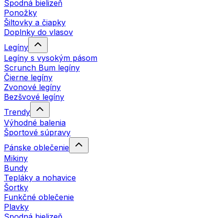
Spodná bielizeň
Ponožky
Šiltovky a čiapky
Doplnky do vlasov
Legíny
Legíny s vysokým pásom
Scrunch Bum legíny
Čierne legíny
Zvonové legíny
Bezšvové legíny
Trendy
Výhodné balenia
Športové súpravy
Pánske oblečenie
Mikiny
Bundy
Tepláky a nohavice
Šortky
Funkčné oblečenie
Plavky
Spodná bielizeň