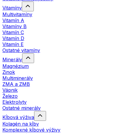
Vitamíny
Multivitamíny
Vitamín A
Vitamíny B
Vitamín C
Vitamín D
Vitamín E
Ostatné vitamíny
Minerály
Magnézium
Zinok
Multiminerály
ZMA a ZMB
Vápnik
Železo
Elektrolyty
Ostatné minerály
Kĺbová výživa
Kolagén na kĺby
Komplexné kĺbové výživy