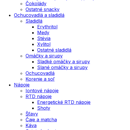
Čokolády
Ostatné snacky
Ochucovadlá a sladidlá
Sladidlá
Erythritol
Medy
Stévia
Xylitol
Ostatné sladidlá
Omáčky a sirupy
Sladké omáčky a sirupy
Slané omáčky a sirupy
Ochucovadlá
Korenie a soľ
Nápoje
Iontové nápoje
RTD nápoje
Energetické RTD nápoje
Shoty
Šťavy
Čaje a matcha
Káva