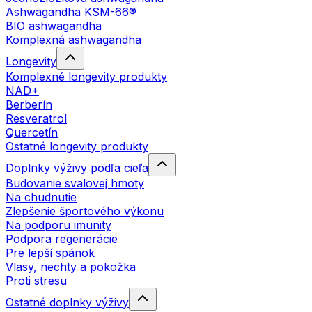
Ashwagandha KSM-66®
BIO ashwagandha
Komplexná ashwagandha
Longevity
Komplexné longevity produkty
NAD+
Berberín
Resveratrol
Quercetín
Ostatné longevity produkty
Doplnky výživy podľa cieľa
Budovanie svalovej hmoty
Na chudnutie
Zlepšenie športového výkonu
Na podporu imunity
Podpora regenerácie
Pre lepší spánok
Vlasy, nechty a pokožka
Proti stresu
Ostatné doplnky výživy