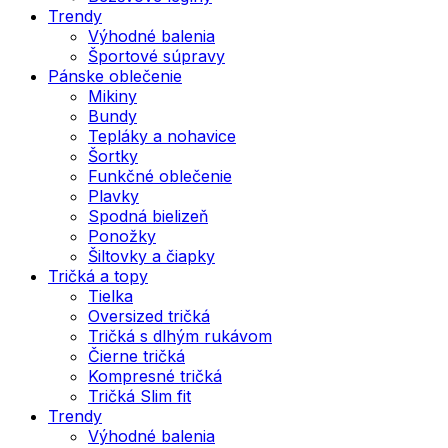
Trendy
Výhodné balenia
Športové súpravy
Pánske oblečenie
Mikiny
Bundy
Tepláky a nohavice
Šortky
Funkčné oblečenie
Plavky
Spodná bielizeň
Ponožky
Šiltovky a čiapky
Tričká a topy
Tielka
Oversized tričká
Tričká s dlhým rukávom
Čierne tričká
Kompresné tričká
Tričká Slim fit
Trendy
Výhodné balenia