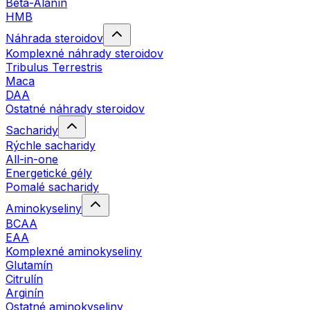
Beta-Alanín
HMB
Náhrada steroidov
Komplexné náhrady steroidov
Tribulus Terrestris
Maca
DAA
Ostatné náhrady steroidov
Sacharidy
Rýchle sacharidy
All-in-one
Energetické gély
Pomalé sacharidy
Aminokyseliny
BCAA
EAA
Komplexné aminokyseliny
Glutamín
Citrulín
Arginín
Ostatné aminokyseliny