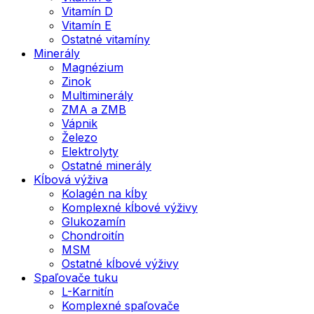
Vitamín D
Vitamín E
Ostatné vitamíny
Minerály
Magnézium
Zinok
Multiminerály
ZMA a ZMB
Vápnik
Železo
Elektrolyty
Ostatné minerály
Kĺbová výživa
Kolagén na kĺby
Komplexné kĺbové výživy
Glukozamín
Chondroitín
MSM
Ostatné kĺbové výživy
Spaľovače tuku
L-Karnitín
Komplexné spaľovače