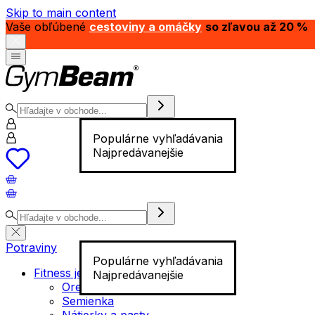
Skip to main content
Vaše obľúbené
cestoviny a omáčky
so zľavou až 20 %
Populárne vyhľadávania
Najpredávanejšie
Potraviny
Populárne vyhľadávania
Fitness jedlo
Najpredávanejšie
Orechy
Semienka
Nátierky a pasty