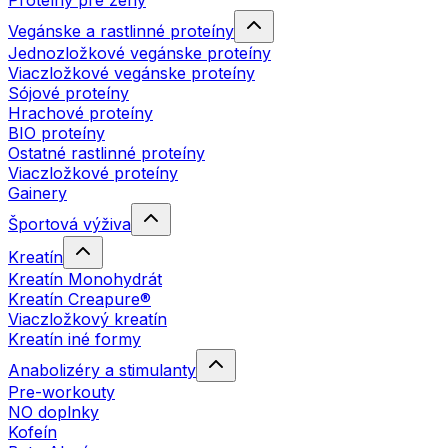
Proteíny pre ženy
Vegánske a rastlinné proteíny
Jednozložkové vegánske proteíny
Viaczložkové vegánske proteíny
Sójové proteíny
Hrachové proteíny
BIO proteíny
Ostatné rastlinné proteíny
Viaczložkové proteíny
Gainery
Športová výživa
Kreatín
Kreatín Monohydrát
Kreatín Creapure®
Viaczložkový kreatín
Kreatín iné formy
Anabolizéry a stimulanty
Pre-workouty
NO doplnky
Kofeín