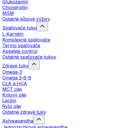
Glukozamín
Chondroitín
MSM
Ostatné kĺbové výživy
Spaľovače tuku
L-Karnitín
Komplexné spaľovače
Termo spaľovače
Appetite control
Ostatné spaľovače tukov
Zdravé tuky
Omega-3
Omega 3-6-9
CLA a HCA
MCT olej
Krilový olej
Lecitín
Rybí olej
Ostatné zdravé tuky
Ashwagandha
Jednozložková ashwagandha