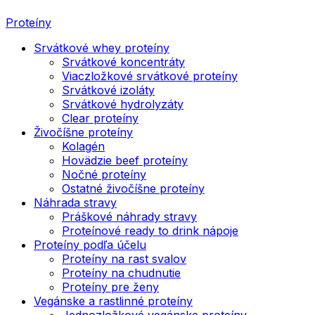
Proteíny
Srvátkové whey proteíny
Srvátkové koncentráty
Viaczložkové srvátkové proteíny
Srvátkové izoláty
Srvátkové hydrolyzáty
Clear proteíny
Živočíšne proteíny
Kolagén
Hovädzie beef proteíny
Nočné proteíny
Ostatné živočíšne proteíny
Náhrada stravy
Práškové náhrady stravy
Proteínové ready to drink nápoje
Proteíny podľa účelu
Proteíny na rast svalov
Proteíny na chudnutie
Proteíny pre ženy
Vegánske a rastlinné proteíny
Jednozložkové vegánske proteíny