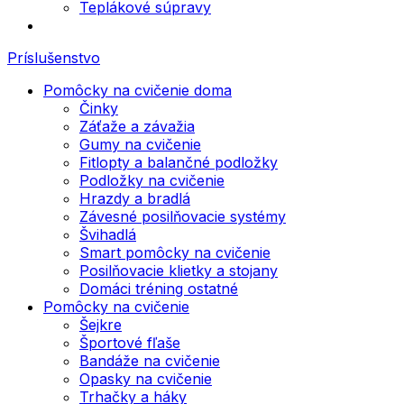
Teplákové súpravy
Príslušenstvo
Pomôcky na cvičenie doma
Činky
Záťaže a závažia
Gumy na cvičenie
Fitlopty a balančné podložky
Podložky na cvičenie
Hrazdy a bradlá
Závesné posilňovacie systémy
Švihadlá
Smart pomôcky na cvičenie
Posilňovacie klietky a stojany
Domáci tréning ostatné
Pomôcky na cvičenie
Šejkre
Športové fľaše
Bandáže na cvičenie
Opasky na cvičenie
Trhačky a háky