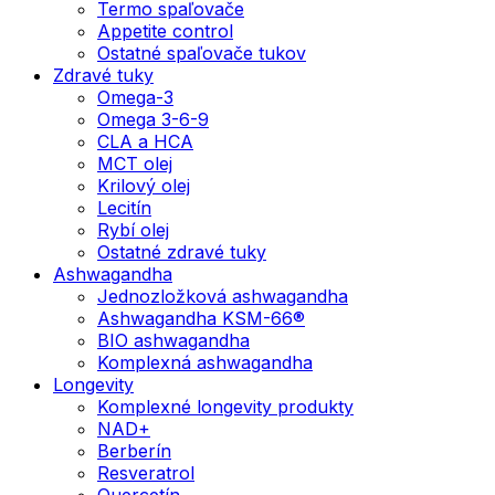
Termo spaľovače
Appetite control
Ostatné spaľovače tukov
Zdravé tuky
Omega-3
Omega 3-6-9
CLA a HCA
MCT olej
Krilový olej
Lecitín
Rybí olej
Ostatné zdravé tuky
Ashwagandha
Jednozložková ashwagandha
Ashwagandha KSM-66®
BIO ashwagandha
Komplexná ashwagandha
Longevity
Komplexné longevity produkty
NAD+
Berberín
Resveratrol
Quercetín