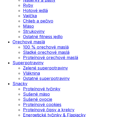
Ryby
Hotové jedlá
Vajíčka
Chlieb a pečivo
Mäso
Strukoviny
Ostatné fitness jedlo
Orechové maslá
100 % orechové maslá
Sladké orechové maslá
Proteínové orechové maslá
Superpotraviny
Zelené superpotraviny
Vláknina
Ostatné superpotraviny
Snacky
Proteínové tyčinky
Sušené mäso
Sušené ovocie
Proteínové cookies
Proteínové čipsy a krekry
Energetické tyčinky & Flapjacky