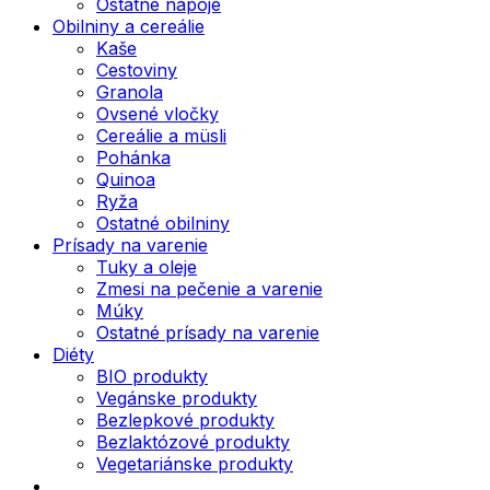
Ostatné nápoje
Obilniny a cereálie
Kaše
Cestoviny
Granola
Ovsené vločky
Cereálie a müsli
Pohánka
Quinoa
Ryža
Ostatné obilniny
Prísady na varenie
Tuky a oleje
Zmesi na pečenie a varenie
Múky
Ostatné prísady na varenie
Diéty
BIO produkty
Vegánske produkty
Bezlepkové produkty
Bezlaktózové produkty
Vegetariánske produkty