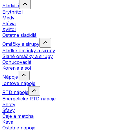
Sladidlá
Erythritol
Medy
Stévia
Xylitol
Ostatné sladidlá
Omáčky a sirupy
Sladké omáčky a sirupy
Slané omáčky a sirupy
Ochucovadlá
Korenie a soľ
Nápoje
Iontové nápoje
RTD nápoje
Energetické RTD nápoje
Shoty
Šťavy
Čaje a matcha
Káva
Ostatné nápoje