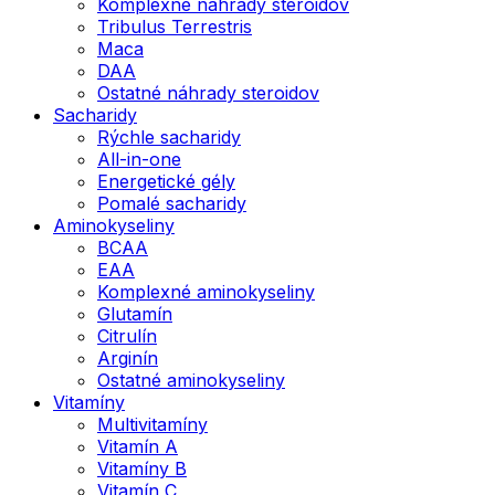
Komplexné náhrady steroidov
Tribulus Terrestris
Maca
DAA
Ostatné náhrady steroidov
Sacharidy
Rýchle sacharidy
All-in-one
Energetické gély
Pomalé sacharidy
Aminokyseliny
BCAA
EAA
Komplexné aminokyseliny
Glutamín
Citrulín
Arginín
Ostatné aminokyseliny
Vitamíny
Multivitamíny
Vitamín A
Vitamíny B
Vitamín C