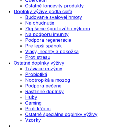
Ostatné longevity produkty
Doplnky výživy podľa cieľa
Budovanie svalovej hmoty
Na chudnutie
Zlepšenie športového výkonu
Na podporu imunity
Podpora regenerácie
Pre lepší spánok
Vlasy, nechty a pokožka
Proti stresu
Ostatné doplnky výživy
Tráviace enzýmy
Probiotiká
Nootropiká a mozog
Podpora pečene
Rastlinné doplnky
Huby
Gaming
Proti kŕčom
Ostatné špeciálne doplnky výživy
Vzorky