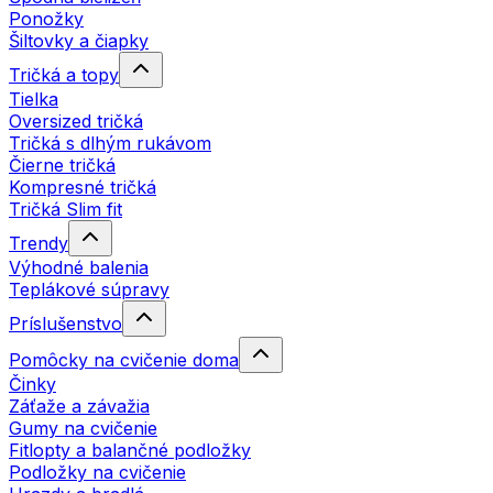
Ponožky
Šiltovky a čiapky
Tričká a topy
Tielka
Oversized tričká
Tričká s dlhým rukávom
Čierne tričká
Kompresné tričká
Tričká Slim fit
Trendy
Výhodné balenia
Teplákové súpravy
Príslušenstvo
Pomôcky na cvičenie doma
Činky
Záťaže a závažia
Gumy na cvičenie
Fitlopty a balančné podložky
Podložky na cvičenie