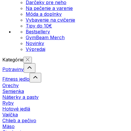
Darčeky pre neho
Na pečenie a varenie
Móda a doplnky
Vybavenie na cvičenie
Tipy do 10€
Bestsellery
GymBeam Merch
Novinky
Výpredaj
Kategórie
Potraviny
Fitness jedlo
Orechy
Semienka
Nátierky a pasty
Ryby
Hotové jedlá
Vajíčka
Chlieb a pečivo
Mäso