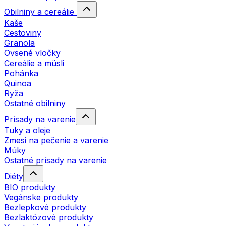
Obilniny a cereálie
Kaše
Cestoviny
Granola
Ovsené vločky
Cereálie a müsli
Pohánka
Quinoa
Ryža
Ostatné obilniny
Prísady na varenie
Tuky a oleje
Zmesi na pečenie a varenie
Múky
Ostatné prísady na varenie
Diéty
BIO produkty
Vegánske produkty
Bezlepkové produkty
Bezlaktózové produkty