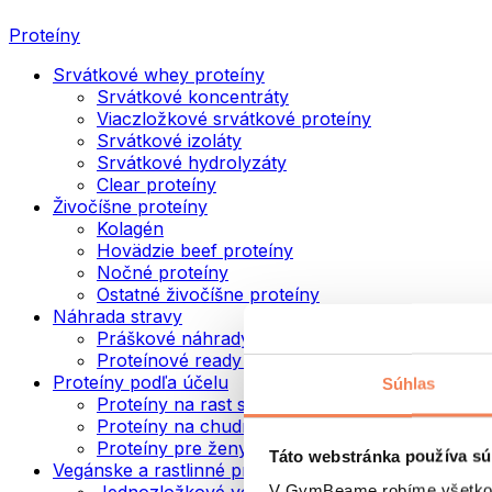
Proteíny
Srvátkové whey proteíny
Srvátkové koncentráty
Viaczložkové srvátkové proteíny
Srvátkové izoláty
Srvátkové hydrolyzáty
Clear proteíny
Živočíšne proteíny
Kolagén
Hovädzie beef proteíny
Nočné proteíny
Ostatné živočíšne proteíny
Náhrada stravy
Práškové náhrady stravy
Proteínové ready to drink nápoje
Proteíny podľa účelu
Súhlas
Proteíny na rast svalov
Proteíny na chudnutie
Proteíny pre ženy
Táto webstránka používa sú
Vegánske a rastlinné proteíny
V GymBeame robíme všetko pr
Jednozložkové vegánske proteíny