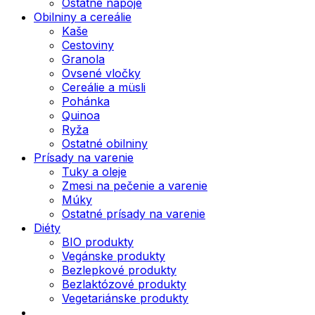
Ostatné nápoje
Obilniny a cereálie
Kaše
Cestoviny
Granola
Ovsené vločky
Cereálie a müsli
Pohánka
Quinoa
Ryža
Ostatné obilniny
Prísady na varenie
Tuky a oleje
Zmesi na pečenie a varenie
Múky
Ostatné prísady na varenie
Diéty
BIO produkty
Vegánske produkty
Bezlepkové produkty
Bezlaktózové produkty
Vegetariánske produkty