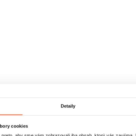
Detaily
bory cookies
eto, aby sme vám zobrazovali iba obsah, ktorý vás zaujíma. N