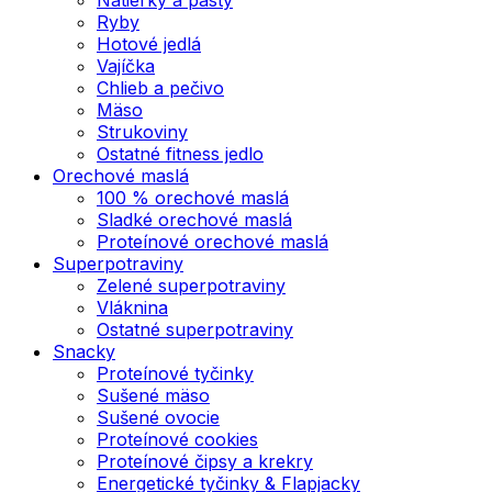
Ryby
Hotové jedlá
Vajíčka
Chlieb a pečivo
Mäso
Strukoviny
Ostatné fitness jedlo
Orechové maslá
100 % orechové maslá
Sladké orechové maslá
Proteínové orechové maslá
Superpotraviny
Zelené superpotraviny
Vláknina
Ostatné superpotraviny
Snacky
Proteínové tyčinky
Sušené mäso
Sušené ovocie
Proteínové cookies
Proteínové čipsy a krekry
Energetické tyčinky & Flapjacky