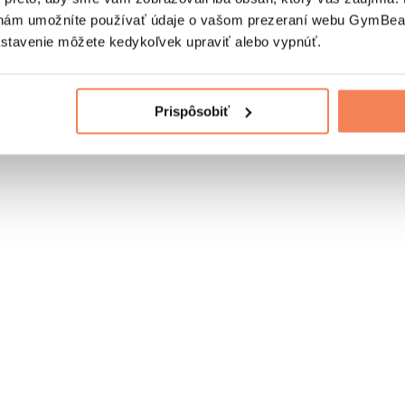
nám umožníte používať údaje o vašom prezeraní webu GymBeam
astavenie môžete kedykoľvek upraviť alebo vypnúť.
Prispôsobiť