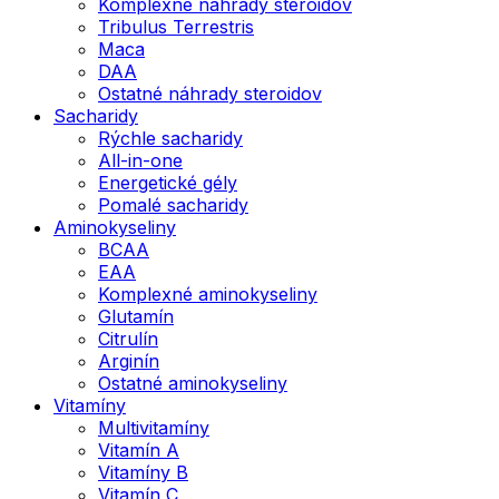
Komplexné náhrady steroidov
Tribulus Terrestris
Maca
DAA
Ostatné náhrady steroidov
Sacharidy
Rýchle sacharidy
All-in-one
Energetické gély
Pomalé sacharidy
Aminokyseliny
BCAA
EAA
Komplexné aminokyseliny
Glutamín
Citrulín
Arginín
Ostatné aminokyseliny
Vitamíny
Multivitamíny
Vitamín A
Vitamíny B
Vitamín C