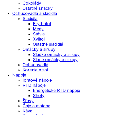
Čokolády
Ostatné snacky
Ochucovadlá a sladidlá
Sladidlá
Erythritol
Medy
Stévia
Xylitol
Ostatné sladidlá
Omáčky a sirupy
Sladké omáčky a sirupy
Slané omáčky a sirupy
Ochucovadlá
Korenie a soľ
Nápoje
Iontové nápoje
RTD nápoje
Energetické RTD nápoje
Shoty
Šťavy
Čaje a matcha
Káva