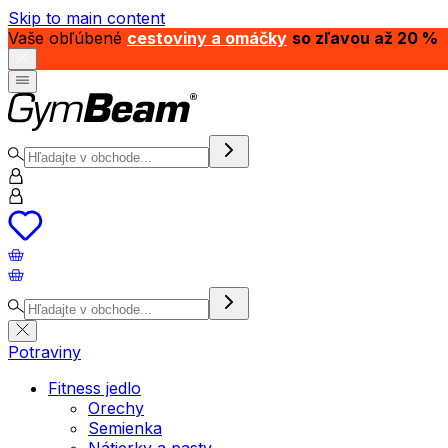
Skip to main content
Vaše obľúbené
cestoviny a omáčky
so zľavou až 20 %
Potraviny
Fitness jedlo
Orechy
Semienka
Nátierky a pasty