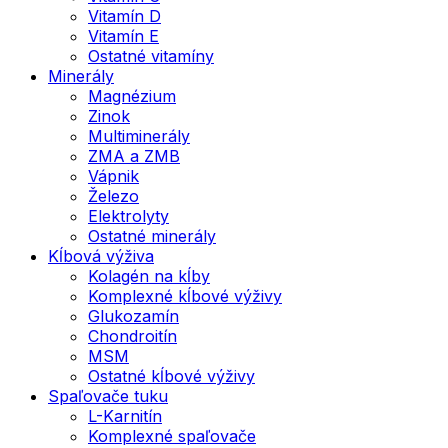
Vitamín D
Vitamín E
Ostatné vitamíny
Minerály
Magnézium
Zinok
Multiminerály
ZMA a ZMB
Vápnik
Železo
Elektrolyty
Ostatné minerály
Kĺbová výživa
Kolagén na kĺby
Komplexné kĺbové výživy
Glukozamín
Chondroitín
MSM
Ostatné kĺbové výživy
Spaľovače tuku
L-Karnitín
Komplexné spaľovače