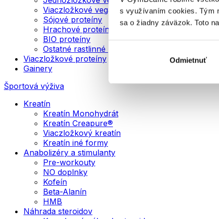
Viaczložkové vegánske proteíny
s využívaním cookies. Tým 
Sójové proteíny
sa o žiadny záväzok. Toto n
Hrachové proteíny
BIO proteíny
Ostatné rastlinné proteíny
Viaczložkové proteíny
Odmietnuť
Gainery
Športová výživa
Kreatín
Kreatín Monohydrát
Kreatín Creapure®
Viaczložkový kreatín
Kreatín iné formy
Anabolizéry a stimulanty
Pre-workouty
NO doplnky
Kofeín
Beta-Alanín
HMB
Náhrada steroidov