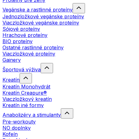
Proteíny pre ženy
Vegánske a rastlinné proteíny
Jednozložkové vegánske proteíny
Viaczložkové vegánske proteíny
Sójové proteíny
Hrachové proteíny
BIO proteíny
Ostatné rastlinné proteíny
Viaczložkové proteíny
Gainery
Športová výživa
Kreatín
Kreatín Monohydrát
Kreatín Creapure®
Viaczložkový kreatín
Kreatín iné formy
Anabolizéry a stimulanty
Pre-workouty
NO doplnky
Kofeín