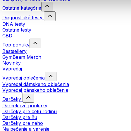
Ostatné kategórie
Diagnostické testy
DNA testy
Ostatné testy
CBD
Top ponuky
Bestsellery
GymBeam Merch
Novinky
Výpredaj
Výpredaj oblečenia
Výpredaj dámskeho oblečenia
Výpredaj pánskeho oblečenia
Darčeky
Darčekové poukazy
Darčeky pre celú rodinu
Darčeky pre ňu
Darčeky pre neho
Na pečenie a varenie