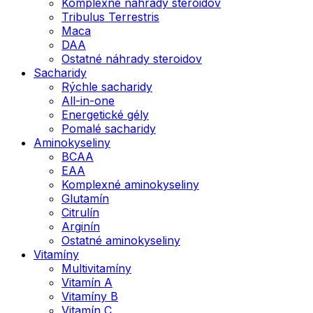
Komplexné náhrady steroidov
Tribulus Terrestris
Maca
DAA
Ostatné náhrady steroidov
Sacharidy
Rýchle sacharidy
All-in-one
Energetické gély
Pomalé sacharidy
Aminokyseliny
BCAA
EAA
Komplexné aminokyseliny
Glutamín
Citrulín
Arginín
Ostatné aminokyseliny
Vitamíny
Multivitamíny
Vitamín A
Vitamíny B
Vitamín C