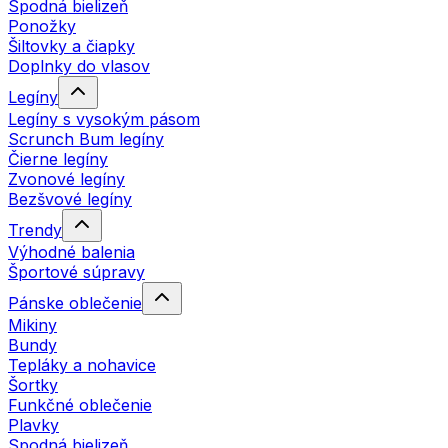
Spodná bielizeň
Ponožky
Šiltovky a čiapky
Doplnky do vlasov
Legíny
Legíny s vysokým pásom
Scrunch Bum legíny
Čierne legíny
Zvonové legíny
Bezšvové legíny
Trendy
Výhodné balenia
Športové súpravy
Pánske oblečenie
Mikiny
Bundy
Tepláky a nohavice
Šortky
Funkčné oblečenie
Plavky
Spodná bielizeň