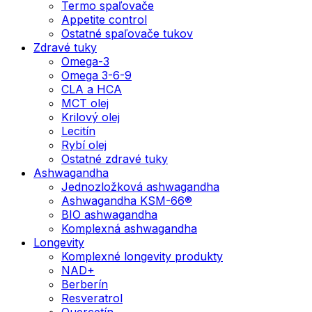
Termo spaľovače
Appetite control
Ostatné spaľovače tukov
Zdravé tuky
Omega-3
Omega 3-6-9
CLA a HCA
MCT olej
Krilový olej
Lecitín
Rybí olej
Ostatné zdravé tuky
Ashwagandha
Jednozložková ashwagandha
Ashwagandha KSM-66®
BIO ashwagandha
Komplexná ashwagandha
Longevity
Komplexné longevity produkty
NAD+
Berberín
Resveratrol
Quercetín