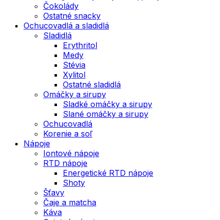
Čokolády
Ostatné snacky
Ochucovadlá a sladidlá
Sladidlá
Erythritol
Medy
Stévia
Xylitol
Ostatné sladidlá
Omáčky a sirupy
Sladké omáčky a sirupy
Slané omáčky a sirupy
Ochucovadlá
Korenie a soľ
Nápoje
Iontové nápoje
RTD nápoje
Energetické RTD nápoje
Shoty
Šťavy
Čaje a matcha
Káva