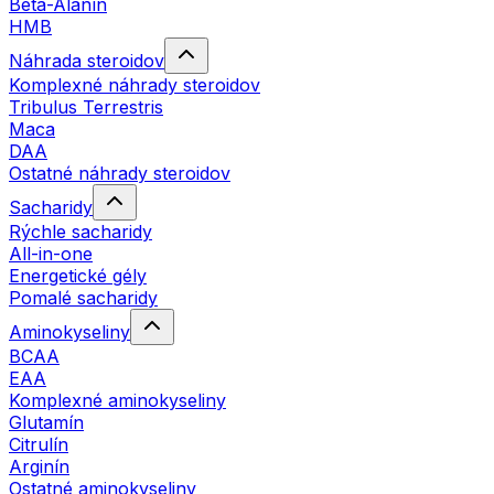
Beta-Alanín
HMB
Náhrada steroidov
Komplexné náhrady steroidov
Tribulus Terrestris
Maca
DAA
Ostatné náhrady steroidov
Sacharidy
Rýchle sacharidy
All-in-one
Energetické gély
Pomalé sacharidy
Aminokyseliny
BCAA
EAA
Komplexné aminokyseliny
Glutamín
Citrulín
Arginín
Ostatné aminokyseliny