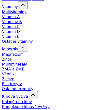
Vitamíny
Multivitamíny
Vitamín A
Vitamíny B
Vitamín C
Vitamín D
Vitamín E
Ostatné vitamíny
Minerály
Magnézium
Zinok
Multiminerály
ZMA a ZMB
Vápnik
Železo
Elektrolyty
Ostatné minerály
Kĺbová výživa
Kolagén na kĺby
Komplexné kĺbové výživy