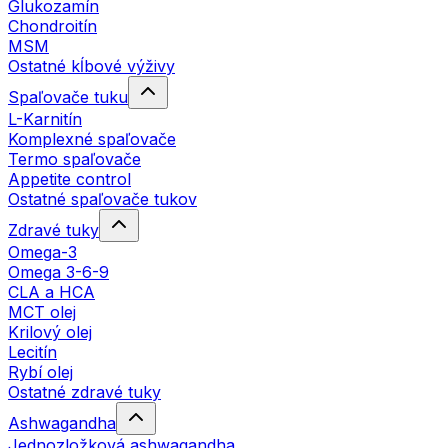
Glukozamín
Chondroitín
MSM
Ostatné kĺbové výživy
Spaľovače tuku
L-Karnitín
Komplexné spaľovače
Termo spaľovače
Appetite control
Ostatné spaľovače tukov
Zdravé tuky
Omega-3
Omega 3-6-9
CLA a HCA
MCT olej
Krilový olej
Lecitín
Rybí olej
Ostatné zdravé tuky
Ashwagandha
Jednozložková ashwagandha