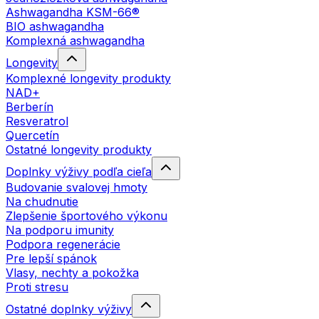
Ashwagandha KSM-66®
BIO ashwagandha
Komplexná ashwagandha
Longevity
Komplexné longevity produkty
NAD+
Berberín
Resveratrol
Quercetín
Ostatné longevity produkty
Doplnky výživy podľa cieľa
Budovanie svalovej hmoty
Na chudnutie
Zlepšenie športového výkonu
Na podporu imunity
Podpora regenerácie
Pre lepší spánok
Vlasy, nechty a pokožka
Proti stresu
Ostatné doplnky výživy