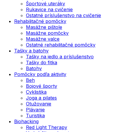
Športové uteráky
Rukavice na cvičenie
Ostatné príslušenstvo na cvičenie
Rehabilitačné pomôcky
Masážne pištole
Masážne pomôcky
Masážne valce
Ostatné rehabilitačné pomôcky
Tašky a batohy
Tašky na jedlo a príslušenstvo
Tašky do fitka
Batohy
Pomôcky podľa aktivity
Beh
Bojové športy
Cyklistika
Joga a pilates
Otužovanie
Plávanie
Turistika
Biohacking
Red Light Therapy