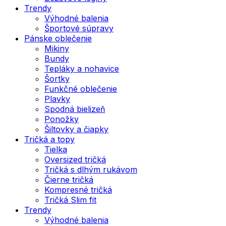
Trendy
Výhodné balenia
Športové súpravy
Pánske oblečenie
Mikiny
Bundy
Tepláky a nohavice
Šortky
Funkčné oblečenie
Plavky
Spodná bielizeň
Ponožky
Šiltovky a čiapky
Tričká a topy
Tielka
Oversized tričká
Tričká s dlhým rukávom
Čierne tričká
Kompresné tričká
Tričká Slim fit
Trendy
Výhodné balenia