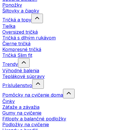
Ponožky
Šiltovky a čiapky
Tričká a topy
Tielka
Oversized tričká
Tričká s dlhým rukávom
Čierne tričká
Kompresné tričká
Tričká Slim fit
Trendy
Výhodné balenia
Teplákové súpravy
Príslušenstvo
Pomôcky na cvičenie doma
Činky
Záťaže a závažia
Gumy na cvičenie
Fitlopty a balančné podložky
Podložky na cvičenie