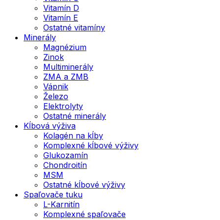
Vitamín D
Vitamín E
Ostatné vitamíny
Minerály
Magnézium
Zinok
Multiminerály
ZMA a ZMB
Vápnik
Železo
Elektrolyty
Ostatné minerály
Kĺbová výživa
Kolagén na kĺby
Komplexné kĺbové výživy
Glukozamín
Chondroitín
MSM
Ostatné kĺbové výživy
Spaľovače tuku
L-Karnitín
Komplexné spaľovače