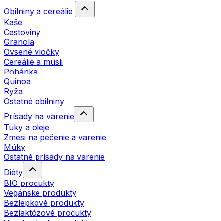
Obilniny a cereálie
Kaše
Cestoviny
Granola
Ovsené vločky
Cereálie a müsli
Pohánka
Quinoa
Ryža
Ostatné obilniny
Prísady na varenie
Tuky a oleje
Zmesi na pečenie a varenie
Múky
Ostatné prísady na varenie
Diéty
BIO produkty
Vegánske produkty
Bezlepkové produkty
Bezlaktózové produkty