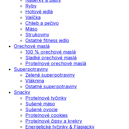
Ryby
Hotové jedlá
Vajíčka
Chlieb a pečivo
Mäso
Strukoviny
Ostatné fitness jedlo
Orechové maslá
100 % orechové maslá
Sladké orechové maslá
Proteínové orechové maslá
Superpotraviny
Zelené superpotraviny
Vláknina
Ostatné superpotraviny
Snacky
Proteínové tyčinky
Sušené mäso
Sušené ovocie
Proteínové cookies
Proteínové čipsy a krekry
Energetické tyčinky & Flapjacky