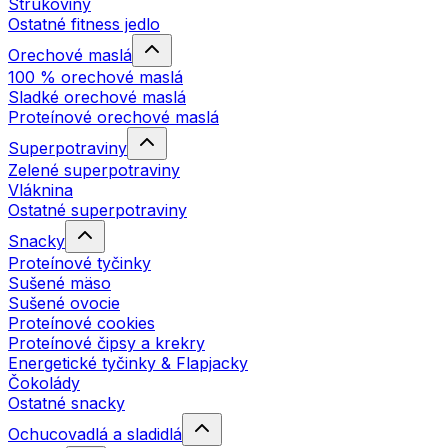
Strukoviny
Ostatné fitness jedlo
Orechové maslá
100 % orechové maslá
Sladké orechové maslá
Proteínové orechové maslá
Superpotraviny
Zelené superpotraviny
Vláknina
Ostatné superpotraviny
Snacky
Proteínové tyčinky
Sušené mäso
Sušené ovocie
Proteínové cookies
Proteínové čipsy a krekry
Energetické tyčinky & Flapjacky
Čokolády
Ostatné snacky
Ochucovadlá a sladidlá