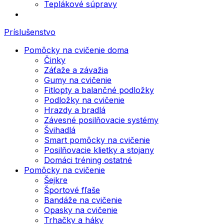
Teplákové súpravy
Príslušenstvo
Pomôcky na cvičenie doma
Činky
Záťaže a závažia
Gumy na cvičenie
Fitlopty a balančné podložky
Podložky na cvičenie
Hrazdy a bradlá
Závesné posilňovacie systémy
Švihadlá
Smart pomôcky na cvičenie
Posilňovacie klietky a stojany
Domáci tréning ostatné
Pomôcky na cvičenie
Šejkre
Športové fľaše
Bandáže na cvičenie
Opasky na cvičenie
Trhačky a háky