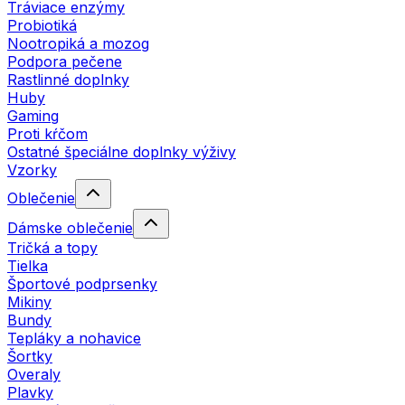
Tráviace enzýmy
Probiotiká
Nootropiká a mozog
Podpora pečene
Rastlinné doplnky
Huby
Gaming
Proti kŕčom
Ostatné špeciálne doplnky výživy
Vzorky
Oblečenie
Dámske oblečenie
Tričká a topy
Tielka
Športové podprsenky
Mikiny
Bundy
Tepláky a nohavice
Šortky
Overaly
Plavky