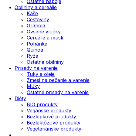
Ostatné nápoje
Obilniny a cereálie
Kaše
Cestoviny
Granola
Ovsené vločky
Cereálie a müsli
Pohánka
Quinoa
Ryža
Ostatné obilniny
Prísady na varenie
Tuky a oleje
Zmesi na pečenie a varenie
Múky
Ostatné prísady na varenie
Diéty
BIO produkty
Vegánske produkty
Bezlepkové produkty
Bezlaktózové produkty
Vegetariánske produkty