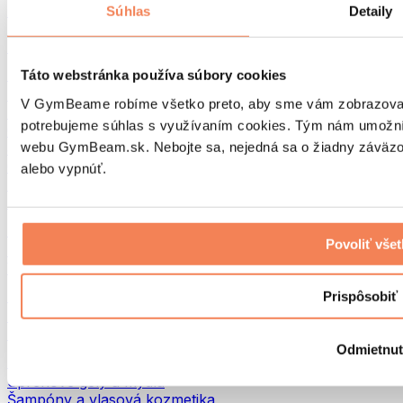
Tašky na jedlo a príslušenstvo
Súhlas
Detaily
Tašky do fitka
Batohy
Pomôcky podľa aktivity
Táto webstránka používa súbory cookies
Beh
V GymBeame robíme všetko preto, aby sme vám zobrazovali 
Bojové športy
potrebujeme súhlas s využívaním cookies. Tým nám umožní
Cyklistika
webu GymBeam.sk. Nebojte sa, nejedná sa o žiadny záväzok
Joga a pilates
Otužovanie
alebo vypnúť.
Plávanie
Turistika
Biohacking
Povoliť vše
Red Light Therapy
Vodné filtre a kanvice
Eko Drogéria
Prispôsobiť
Pracie prostriedky
Čistiace prostriedky
Odmietnu
Prírodná kozmetika
Sprchové gély a mydlá
Šampóny a vlasová kozmetika