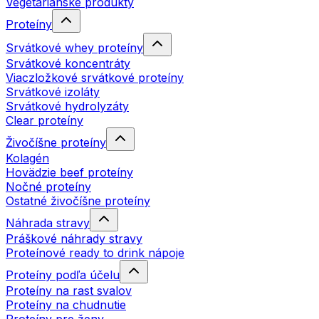
Vegetariánske produkty
Proteíny
Srvátkové whey proteíny
Srvátkové koncentráty
Viaczložkové srvátkové proteíny
Srvátkové izoláty
Srvátkové hydrolyzáty
Clear proteíny
Živočíšne proteíny
Kolagén
Hovädzie beef proteíny
Nočné proteíny
Ostatné živočíšne proteíny
Náhrada stravy
Práškové náhrady stravy
Proteínové ready to drink nápoje
Proteíny podľa účelu
Proteíny na rast svalov
Proteíny na chudnutie