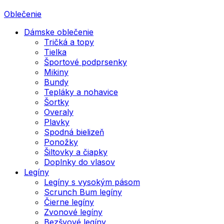
Oblečenie
Dámske oblečenie
Tričká a topy
Tielka
Športové podprsenky
Mikiny
Bundy
Tepláky a nohavice
Šortky
Overaly
Plavky
Spodná bielizeň
Ponožky
Šiltovky a čiapky
Doplnky do vlasov
Legíny
Legíny s vysokým pásom
Scrunch Bum legíny
Čierne legíny
Zvonové legíny
Bezšvové legíny