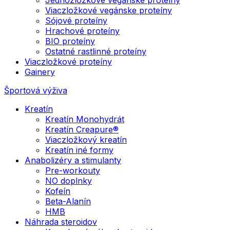
Viaczložkové vegánske proteíny
Sójové proteíny
Hrachové proteíny
BIO proteíny
Ostatné rastlinné proteíny
Viaczložkové proteíny
Gainery
Športová výživa
Kreatín
Kreatín Monohydrát
Kreatín Creapure®
Viaczložkový kreatín
Kreatín iné formy
Anabolizéry a stimulanty
Pre-workouty
NO doplnky
Kofeín
Beta-Alanín
HMB
Náhrada steroidov