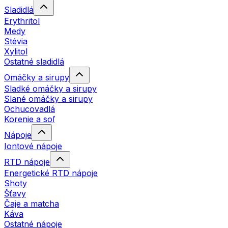
Sladidlá
Erythritol
Medy
Stévia
Xylitol
Ostatné sladidlá
Omáčky a sirupy
Sladké omáčky a sirupy
Slané omáčky a sirupy
Ochucovadlá
Korenie a soľ
Nápoje
Iontové nápoje
RTD nápoje
Energetické RTD nápoje
Shoty
Šťavy
Čaje a matcha
Káva
Ostatné nápoje