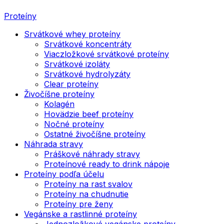
Proteíny
Srvátkové whey proteíny
Srvátkové koncentráty
Viaczložkové srvátkové proteíny
Srvátkové izoláty
Srvátkové hydrolyzáty
Clear proteíny
Živočíšne proteíny
Kolagén
Hovädzie beef proteíny
Nočné proteíny
Ostatné živočíšne proteíny
Náhrada stravy
Práškové náhrady stravy
Proteínové ready to drink nápoje
Proteíny podľa účelu
Proteíny na rast svalov
Proteíny na chudnutie
Proteíny pre ženy
Vegánske a rastlinné proteíny
Jednozložkové vegánske proteíny