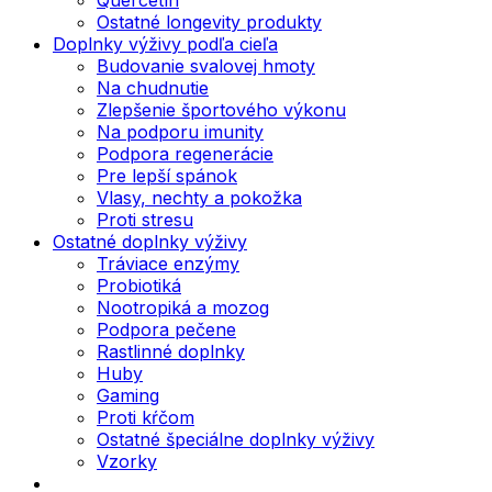
Ostatné longevity produkty
Doplnky výživy podľa cieľa
Budovanie svalovej hmoty
Na chudnutie
Zlepšenie športového výkonu
Na podporu imunity
Podpora regenerácie
Pre lepší spánok
Vlasy, nechty a pokožka
Proti stresu
Ostatné doplnky výživy
Tráviace enzýmy
Probiotiká
Nootropiká a mozog
Podpora pečene
Rastlinné doplnky
Huby
Gaming
Proti kŕčom
Ostatné špeciálne doplnky výživy
Vzorky