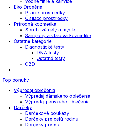
Vodné filtre a kanvice
Eko Drogéria
Pracie prostriedky
Čistiace prostriedky
Prírodná kozmetika
Sprchové gély a mydlá
Šampóny a vlasová kozmetika
Ostatné kategórie
Diagnostické testy
DNA testy
Ostatné testy
CBD
Top ponuky
Výpredaj oblečenia
Výpredaj dámskeho oblečenia
Výpredaj pánskeho oblečenia
Darčeky
Darčekové poukazy
Darčeky pre celú rodinu
Darčeky pre ňu