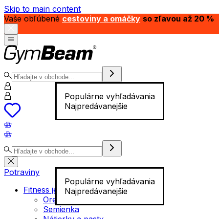
Skip to main content
Vaše obľúbené
cestoviny a omáčky
so zľavou až 20 %
Populárne vyhľadávania
Najpredávanejšie
Potraviny
Populárne vyhľadávania
Fitness jedlo
Najpredávanejšie
Orechy
Semienka
Nátierky a pasty