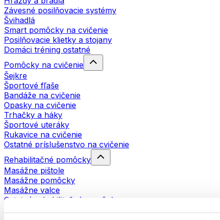
Hrazdy a bradlá
Závesné posilňovacie systémy
Švihadlá
Smart pomôcky na cvičenie
Posilňovacie klietky a stojany
Domáci tréning ostatné
Pomôcky na cvičenie
Šejkre
Športové fľaše
Bandáže na cvičenie
Opasky na cvičenie
Trhačky a háky
Športové uteráky
Rukavice na cvičenie
Ostatné príslušenstvo na cvičenie
Rehabilitačné pomôcky
Masážne pištole
Masážne pomôcky
Masážne valce
Ostatné rehabilitačné pomôcky
Tašky a batohy