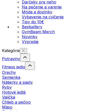
Darčeky pre neho
Na pečenie a varenie
Móda a doplnky
Vybavenie na cvičenie
Tipy do 10€
Bestsellery
GymBeam Merch
Novinky
Výpredaj
Kategórie
Potraviny
Fitness jedlo
Orechy
Semienka
Nátierky a pasty
Ryby
Hotové jedlá
Vajíčka
Chlieb a pečivo
Mäso