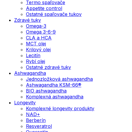
Termo spaľovače
Appetite control
Ostatné spaľovače tukov
Zdravé tuky
Omega-3
Omega 3-6-9
CLA a HCA
MCT olej
Krilový olej
Lecitín
Rybí olej
Ostatné zdravé tuky
Ashwagandha
Jednozložková ashwagandha
Ashwagandha KSM-66®
BIO ashwagandha
Komplexná ashwagandha
Longevity
Komplexné longevity produkty
NAD+
Berberín
Resveratrol
Quercetín