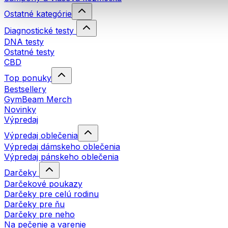
Ostatné kategórie
Diagnostické testy
DNA testy
Ostatné testy
CBD
Top ponuky
Bestsellery
GymBeam Merch
Novinky
Výpredaj
Výpredaj oblečenia
Výpredaj dámskeho oblečenia
Výpredaj pánskeho oblečenia
Darčeky
Darčekové poukazy
Darčeky pre celú rodinu
Darčeky pre ňu
Darčeky pre neho
Na pečenie a varenie