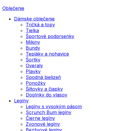
Oblečenie
Dámske oblečenie
Tričká a topy
Tielka
Športové podprsenky
Mikiny
Bundy
Tepláky a nohavice
Šortky
Overaly
Plavky
Spodná bielizeň
Ponožky
Šiltovky a čiapky
Doplnky do vlasov
Legíny
Legíny s vysokým pásom
Scrunch Bum legíny
Čierne legíny
Zvonové legíny
Bezšvové legíny