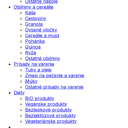
Ostatné nápoje
Obilniny a cereálie
Kaše
Cestoviny
Granola
Ovsené vločky
Cereálie a müsli
Pohánka
Quinoa
Ryža
Ostatné obilniny
Prísady na varenie
Tuky a oleje
Zmesi na pečenie a varenie
Múky
Ostatné prísady na varenie
Diéty
BIO produkty
Vegánske produkty
Bezlepkové produkty
Bezlaktózové produkty
Vegetariánske produkty