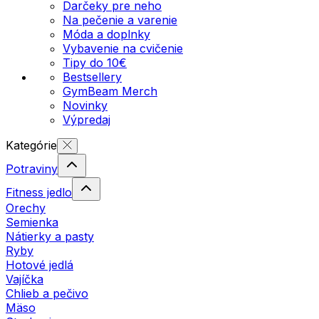
Darčeky pre neho
Na pečenie a varenie
Móda a doplnky
Vybavenie na cvičenie
Tipy do 10€
Bestsellery
GymBeam Merch
Novinky
Výpredaj
Kategórie
Potraviny
Fitness jedlo
Orechy
Semienka
Nátierky a pasty
Ryby
Hotové jedlá
Vajíčka
Chlieb a pečivo
Mäso