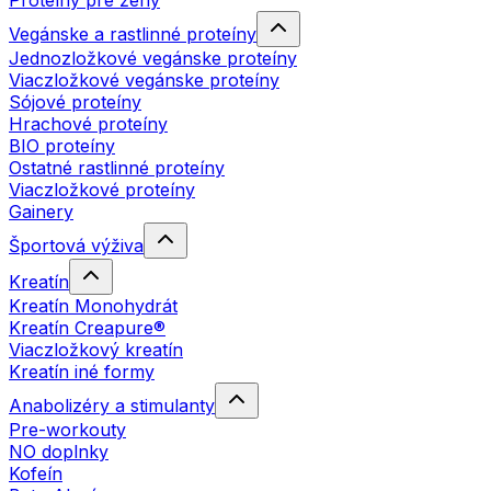
Proteíny pre ženy
Vegánske a rastlinné proteíny
Jednozložkové vegánske proteíny
Viaczložkové vegánske proteíny
Sójové proteíny
Hrachové proteíny
BIO proteíny
Ostatné rastlinné proteíny
Viaczložkové proteíny
Gainery
Športová výživa
Kreatín
Kreatín Monohydrát
Kreatín Creapure®
Viaczložkový kreatín
Kreatín iné formy
Anabolizéry a stimulanty
Pre-workouty
NO doplnky
Kofeín