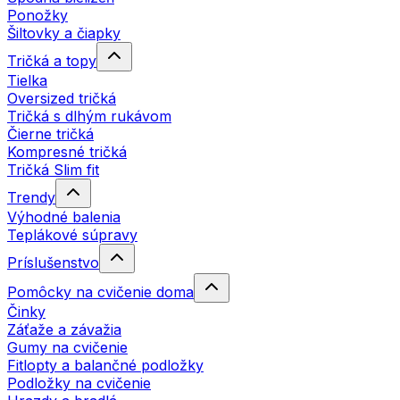
Ponožky
Šiltovky a čiapky
Tričká a topy
Tielka
Oversized tričká
Tričká s dlhým rukávom
Čierne tričká
Kompresné tričká
Tričká Slim fit
Trendy
Výhodné balenia
Teplákové súpravy
Príslušenstvo
Pomôcky na cvičenie doma
Činky
Záťaže a závažia
Gumy na cvičenie
Fitlopty a balančné podložky
Podložky na cvičenie