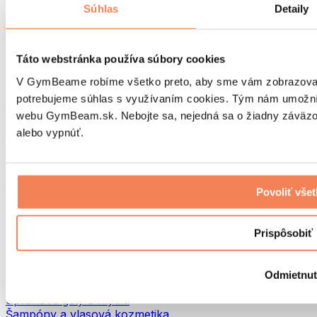
Tašky na jedlo a príslušenstvo
Súhlas
Detaily
Tašky do fitka
Batohy
Pomôcky podľa aktivity
Táto webstránka používa súbory cookies
Beh
V GymBeame robíme všetko preto, aby sme vám zobrazovali 
Bojové športy
potrebujeme súhlas s využívaním cookies. Tým nám umožní
Cyklistika
webu GymBeam.sk. Nebojte sa, nejedná sa o žiadny záväzok
Joga a pilates
Otužovanie
alebo vypnúť.
Plávanie
Turistika
Biohacking
Povoliť vše
Red Light Therapy
Vodné filtre a kanvice
Eko Drogéria
Prispôsobiť
Pracie prostriedky
Čistiace prostriedky
Odmietnu
Prírodná kozmetika
Sprchové gély a mydlá
Šampóny a vlasová kozmetika