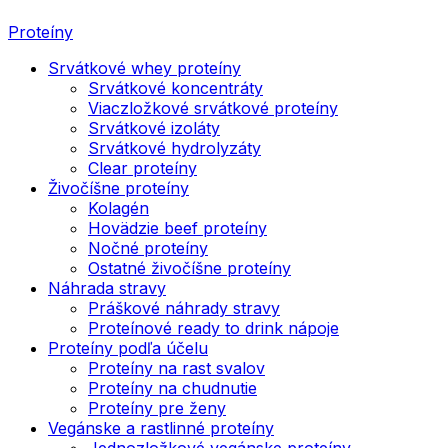
Proteíny
Srvátkové whey proteíny
Srvátkové koncentráty
Viaczložkové srvátkové proteíny
Srvátkové izoláty
Srvátkové hydrolyzáty
Clear proteíny
Živočíšne proteíny
Kolagén
Hovädzie beef proteíny
Nočné proteíny
Ostatné živočíšne proteíny
Náhrada stravy
Práškové náhrady stravy
Proteínové ready to drink nápoje
Proteíny podľa účelu
Proteíny na rast svalov
Proteíny na chudnutie
Proteíny pre ženy
Vegánske a rastlinné proteíny
Jednozložkové vegánske proteíny