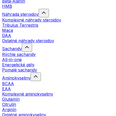
Beta-Alanín
HMB
Náhrada steroidov
Komplexné náhrady steroidov
Tribulus Terrestris
Maca
DAA
Ostatné náhrady steroidov
Sacharidy
Rýchle sacharidy
All-in-one
Energetické gély
Pomalé sacharidy
Aminokyseliny
BCAA
EAA
Komplexné aminokyseliny
Glutamín
Citrulín
Arginín
Ostatné aminokyseliny