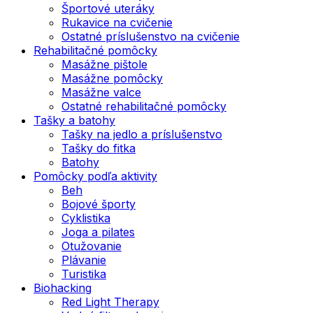
Športové uteráky
Rukavice na cvičenie
Ostatné príslušenstvo na cvičenie
Rehabilitačné pomôcky
Masážne pištole
Masážne pomôcky
Masážne valce
Ostatné rehabilitačné pomôcky
Tašky a batohy
Tašky na jedlo a príslušenstvo
Tašky do fitka
Batohy
Pomôcky podľa aktivity
Beh
Bojové športy
Cyklistika
Joga a pilates
Otužovanie
Plávanie
Turistika
Biohacking
Red Light Therapy