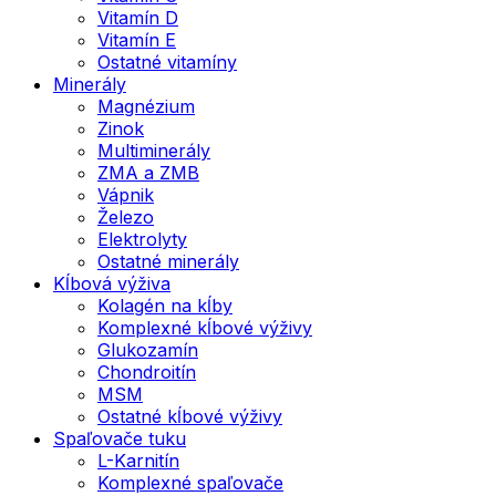
Vitamín D
Vitamín E
Ostatné vitamíny
Minerály
Magnézium
Zinok
Multiminerály
ZMA a ZMB
Vápnik
Železo
Elektrolyty
Ostatné minerály
Kĺbová výživa
Kolagén na kĺby
Komplexné kĺbové výživy
Glukozamín
Chondroitín
MSM
Ostatné kĺbové výživy
Spaľovače tuku
L-Karnitín
Komplexné spaľovače