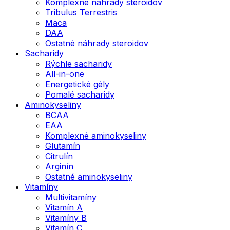
Komplexné náhrady steroidov
Tribulus Terrestris
Maca
DAA
Ostatné náhrady steroidov
Sacharidy
Rýchle sacharidy
All-in-one
Energetické gély
Pomalé sacharidy
Aminokyseliny
BCAA
EAA
Komplexné aminokyseliny
Glutamín
Citrulín
Arginín
Ostatné aminokyseliny
Vitamíny
Multivitamíny
Vitamín A
Vitamíny B
Vitamín C