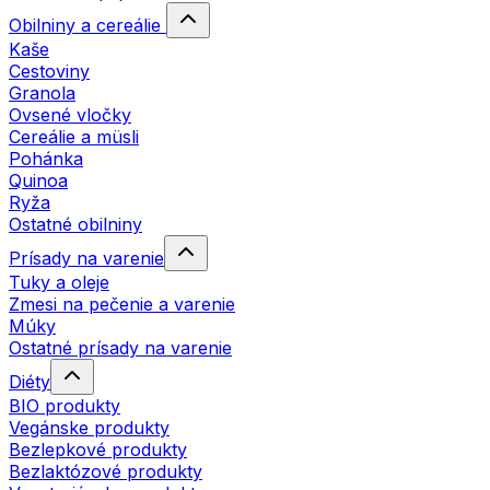
Obilniny a cereálie
Kaše
Cestoviny
Granola
Ovsené vločky
Cereálie a müsli
Pohánka
Quinoa
Ryža
Ostatné obilniny
Prísady na varenie
Tuky a oleje
Zmesi na pečenie a varenie
Múky
Ostatné prísady na varenie
Diéty
BIO produkty
Vegánske produkty
Bezlepkové produkty
Bezlaktózové produkty