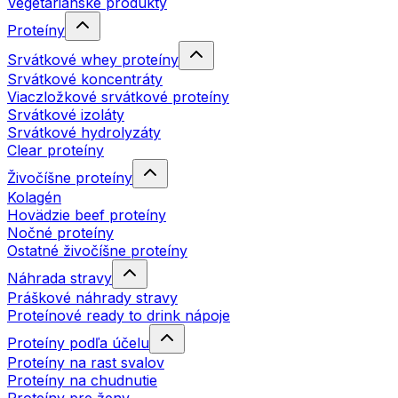
Vegetariánske produkty
Proteíny
Srvátkové whey proteíny
Srvátkové koncentráty
Viaczložkové srvátkové proteíny
Srvátkové izoláty
Srvátkové hydrolyzáty
Clear proteíny
Živočíšne proteíny
Kolagén
Hovädzie beef proteíny
Nočné proteíny
Ostatné živočíšne proteíny
Náhrada stravy
Práškové náhrady stravy
Proteínové ready to drink nápoje
Proteíny podľa účelu
Proteíny na rast svalov
Proteíny na chudnutie