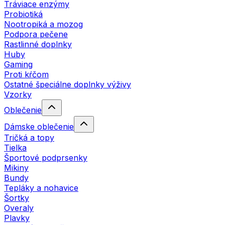
Tráviace enzýmy
Probiotiká
Nootropiká a mozog
Podpora pečene
Rastlinné doplnky
Huby
Gaming
Proti kŕčom
Ostatné špeciálne doplnky výživy
Vzorky
Oblečenie
Dámske oblečenie
Tričká a topy
Tielka
Športové podprsenky
Mikiny
Bundy
Tepláky a nohavice
Šortky
Overaly
Plavky