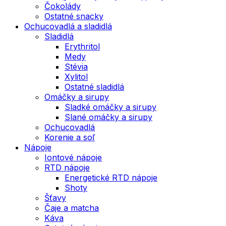
Čokolády
Ostatné snacky
Ochucovadlá a sladidlá
Sladidlá
Erythritol
Medy
Stévia
Xylitol
Ostatné sladidlá
Omáčky a sirupy
Sladké omáčky a sirupy
Slané omáčky a sirupy
Ochucovadlá
Korenie a soľ
Nápoje
Iontové nápoje
RTD nápoje
Energetické RTD nápoje
Shoty
Šťavy
Čaje a matcha
Káva