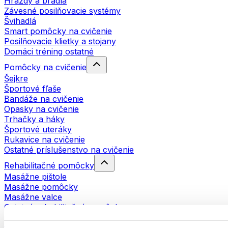
Hrazdy a bradlá
Závesné posilňovacie systémy
Švihadlá
Smart pomôcky na cvičenie
Posilňovacie klietky a stojany
Domáci tréning ostatné
Pomôcky na cvičenie
Šejkre
Športové fľaše
Bandáže na cvičenie
Opasky na cvičenie
Trhačky a háky
Športové uteráky
Rukavice na cvičenie
Ostatné príslušenstvo na cvičenie
Rehabilitačné pomôcky
Masážne pištole
Masážne pomôcky
Masážne valce
Ostatné rehabilitačné pomôcky
Tašky a batohy