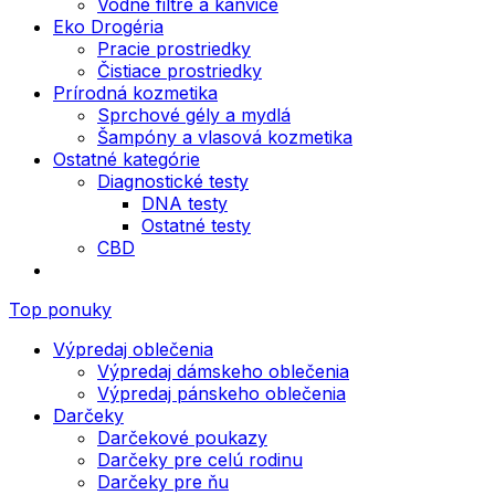
Vodné filtre a kanvice
Eko Drogéria
Pracie prostriedky
Čistiace prostriedky
Prírodná kozmetika
Sprchové gély a mydlá
Šampóny a vlasová kozmetika
Ostatné kategórie
Diagnostické testy
DNA testy
Ostatné testy
CBD
Top ponuky
Výpredaj oblečenia
Výpredaj dámskeho oblečenia
Výpredaj pánskeho oblečenia
Darčeky
Darčekové poukazy
Darčeky pre celú rodinu
Darčeky pre ňu