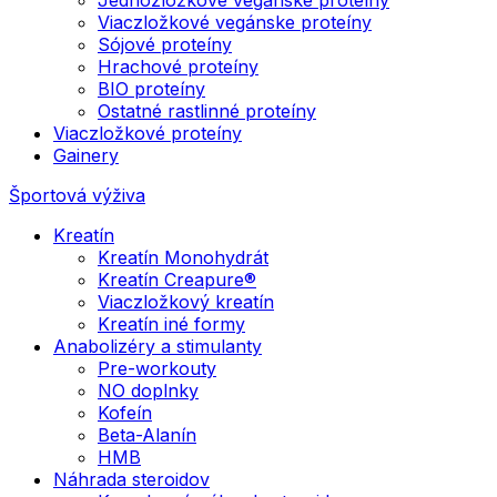
Viaczložkové vegánske proteíny
Sójové proteíny
Hrachové proteíny
BIO proteíny
Ostatné rastlinné proteíny
Viaczložkové proteíny
Gainery
Športová výživa
Kreatín
Kreatín Monohydrát
Kreatín Creapure®
Viaczložkový kreatín
Kreatín iné formy
Anabolizéry a stimulanty
Pre-workouty
NO doplnky
Kofeín
Beta-Alanín
HMB
Náhrada steroidov