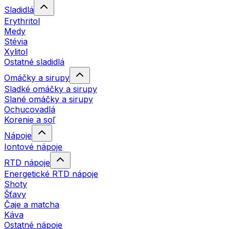
Sladidlá
Erythritol
Medy
Stévia
Xylitol
Ostatné sladidlá
Omáčky a sirupy
Sladké omáčky a sirupy
Slané omáčky a sirupy
Ochucovadlá
Korenie a soľ
Nápoje
Iontové nápoje
RTD nápoje
Energetické RTD nápoje
Shoty
Šťavy
Čaje a matcha
Káva
Ostatné nápoje