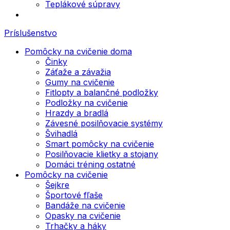
Teplákové súpravy
Príslušenstvo
Pomôcky na cvičenie doma
Činky
Záťaže a závažia
Gumy na cvičenie
Fitlopty a balančné podložky
Podložky na cvičenie
Hrazdy a bradlá
Závesné posilňovacie systémy
Švihadlá
Smart pomôcky na cvičenie
Posilňovacie klietky a stojany
Domáci tréning ostatné
Pomôcky na cvičenie
Šejkre
Športové fľaše
Bandáže na cvičenie
Opasky na cvičenie
Trhačky a háky