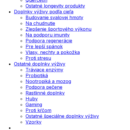
Ostatné longevity produkty
Doplnky výživy podľa cieľa
Budovanie svalovej hmoty
Na chudnutie
Zlepšenie športového výkonu
Na podporu imunity
Podpora regenerácie
Pre lepší spánok
Vlasy, nechty a pokožka
Proti stresu
Ostatné doplnky výživy
Tráviace enzýmy
Probiotiká
Nootropiká a mozog
Podpora pečene
Rastlinné doplnky
Huby
Gaming
Proti kŕčom
Ostatné špeciálne doplnky výživy
Vzorky