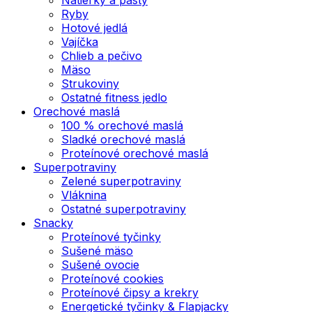
Ryby
Hotové jedlá
Vajíčka
Chlieb a pečivo
Mäso
Strukoviny
Ostatné fitness jedlo
Orechové maslá
100 % orechové maslá
Sladké orechové maslá
Proteínové orechové maslá
Superpotraviny
Zelené superpotraviny
Vláknina
Ostatné superpotraviny
Snacky
Proteínové tyčinky
Sušené mäso
Sušené ovocie
Proteínové cookies
Proteínové čipsy a krekry
Energetické tyčinky & Flapjacky