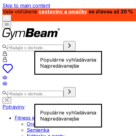
Skip to main content
Vaše obľúbené
cestoviny a omáčky
so zľavou až 20 %
Populárne vyhľadávania
Najpredávanejšie
Potraviny
Populárne vyhľadávania
Fitness jedlo
Najpredávanejšie
Orechy
Semienka
Nátierky a pasty