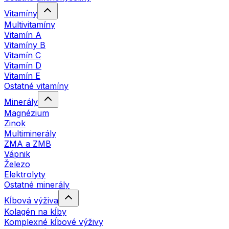
Vitamíny
Multivitamíny
Vitamín A
Vitamíny B
Vitamín C
Vitamín D
Vitamín E
Ostatné vitamíny
Minerály
Magnézium
Zinok
Multiminerály
ZMA a ZMB
Vápnik
Železo
Elektrolyty
Ostatné minerály
Kĺbová výživa
Kolagén na kĺby
Komplexné kĺbové výživy