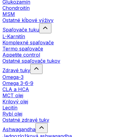
Glukozamín
Chondroitín
MSM
Ostatné kĺbové výživy
Spaľovače tuku
L-Karnitín
Komplexné spaľovače
Termo spaľovače
Appetite control
Ostatné spaľovače tukov
Zdravé tuky
Omega-3
Omega 3-6-9
CLA a HCA
MCT olej
Krilový olej
Lecitín
Rybí olej
Ostatné zdravé tuky
Ashwagandha
Jednozložková ashwagandha