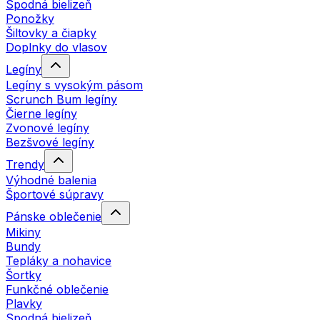
Spodná bielizeň
Ponožky
Šiltovky a čiapky
Doplnky do vlasov
Legíny
Legíny s vysokým pásom
Scrunch Bum legíny
Čierne legíny
Zvonové legíny
Bezšvové legíny
Trendy
Výhodné balenia
Športové súpravy
Pánske oblečenie
Mikiny
Bundy
Tepláky a nohavice
Šortky
Funkčné oblečenie
Plavky
Spodná bielizeň