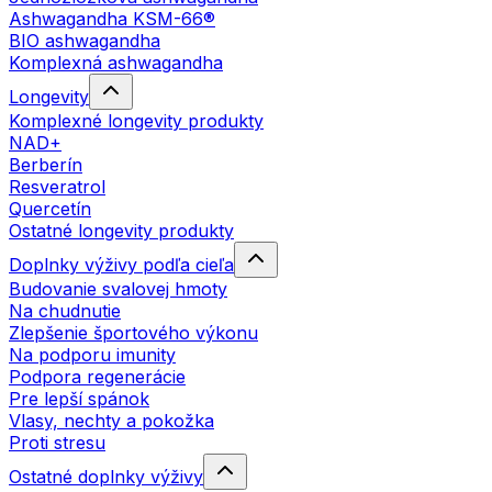
Ashwagandha KSM-66®
BIO ashwagandha
Komplexná ashwagandha
Longevity
Komplexné longevity produkty
NAD+
Berberín
Resveratrol
Quercetín
Ostatné longevity produkty
Doplnky výživy podľa cieľa
Budovanie svalovej hmoty
Na chudnutie
Zlepšenie športového výkonu
Na podporu imunity
Podpora regenerácie
Pre lepší spánok
Vlasy, nechty a pokožka
Proti stresu
Ostatné doplnky výživy