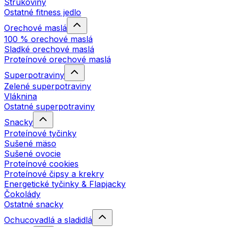
Strukoviny
Ostatné fitness jedlo
Orechové maslá
100 % orechové maslá
Sladké orechové maslá
Proteínové orechové maslá
Superpotraviny
Zelené superpotraviny
Vláknina
Ostatné superpotraviny
Snacky
Proteínové tyčinky
Sušené mäso
Sušené ovocie
Proteínové cookies
Proteínové čipsy a krekry
Energetické tyčinky & Flapjacky
Čokolády
Ostatné snacky
Ochucovadlá a sladidlá