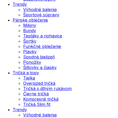
Trendy
Výhodné balenia
Športové súpravy
Pánske oblečenie
Mikiny
Bundy
Tepláky a nohavice
Šortky
Funkčné oblečenie
Plavky
Spodná bielizeň
Ponožky
Šiltovky a čiapky
Tričká a topy
Tielka
Oversized tričká
Tričká s dlhým rukávom
Čierne tričká
Kompresné tričká
Tričká Slim fit
Trendy
Výhodné balenia