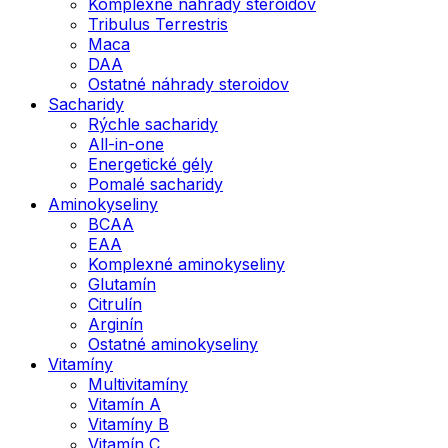
Komplexné náhrady steroidov
Tribulus Terrestris
Maca
DAA
Ostatné náhrady steroidov
Sacharidy
Rýchle sacharidy
All-in-one
Energetické gély
Pomalé sacharidy
Aminokyseliny
BCAA
EAA
Komplexné aminokyseliny
Glutamín
Citrulín
Arginín
Ostatné aminokyseliny
Vitamíny
Multivitamíny
Vitamín A
Vitamíny B
Vitamín C