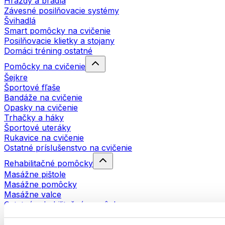
Hrazdy a bradlá
Závesné posilňovacie systémy
Švihadlá
Smart pomôcky na cvičenie
Posilňovacie klietky a stojany
Domáci tréning ostatné
Pomôcky na cvičenie
Šejkre
Športové fľaše
Bandáže na cvičenie
Opasky na cvičenie
Trhačky a háky
Športové uteráky
Rukavice na cvičenie
Ostatné príslušenstvo na cvičenie
Rehabilitačné pomôcky
Masážne pištole
Masážne pomôcky
Masážne valce
Ostatné rehabilitačné pomôcky
Tašky a batohy