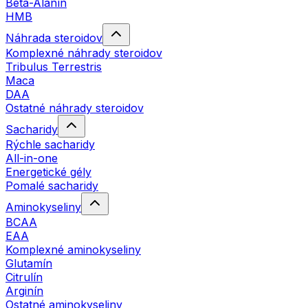
Beta-Alanín
HMB
Náhrada steroidov
Komplexné náhrady steroidov
Tribulus Terrestris
Maca
DAA
Ostatné náhrady steroidov
Sacharidy
Rýchle sacharidy
All-in-one
Energetické gély
Pomalé sacharidy
Aminokyseliny
BCAA
EAA
Komplexné aminokyseliny
Glutamín
Citrulín
Arginín
Ostatné aminokyseliny