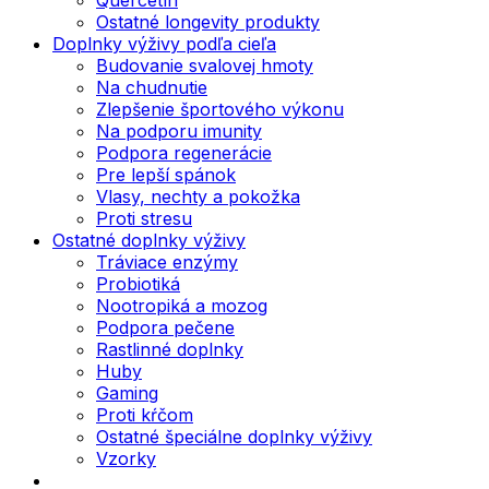
Ostatné longevity produkty
Doplnky výživy podľa cieľa
Budovanie svalovej hmoty
Na chudnutie
Zlepšenie športového výkonu
Na podporu imunity
Podpora regenerácie
Pre lepší spánok
Vlasy, nechty a pokožka
Proti stresu
Ostatné doplnky výživy
Tráviace enzýmy
Probiotiká
Nootropiká a mozog
Podpora pečene
Rastlinné doplnky
Huby
Gaming
Proti kŕčom
Ostatné špeciálne doplnky výživy
Vzorky