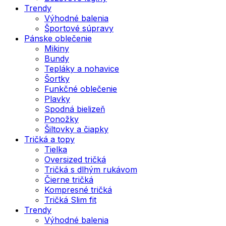
Trendy
Výhodné balenia
Športové súpravy
Pánske oblečenie
Mikiny
Bundy
Tepláky a nohavice
Šortky
Funkčné oblečenie
Plavky
Spodná bielizeň
Ponožky
Šiltovky a čiapky
Tričká a topy
Tielka
Oversized tričká
Tričká s dlhým rukávom
Čierne tričká
Kompresné tričká
Tričká Slim fit
Trendy
Výhodné balenia