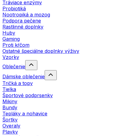
Tráviace enzýmy
Probiotiká
Nootropiká a mozog
Podpora pečene
Rastlinné doplnky
Huby
Gaming
Proti kŕčom
Ostatné špeciálne doplnky výživy
Vzorky
Oblečenie
Dámske oblečenie
Tričká a topy
Tielka
Športové podprsenky
Mikiny
Bundy
Tepláky a nohavice
Šortky
Overaly
Plavky