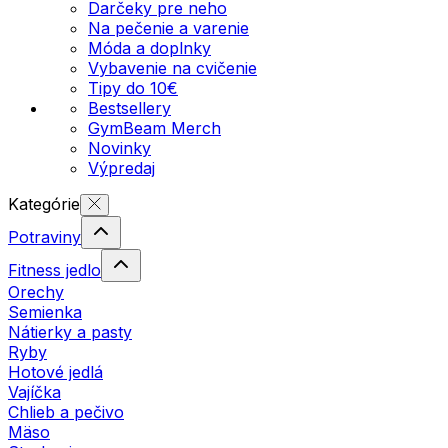
Darčeky pre neho
Na pečenie a varenie
Móda a doplnky
Vybavenie na cvičenie
Tipy do 10€
Bestsellery
GymBeam Merch
Novinky
Výpredaj
Kategórie
Potraviny
Fitness jedlo
Orechy
Semienka
Nátierky a pasty
Ryby
Hotové jedlá
Vajíčka
Chlieb a pečivo
Mäso