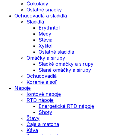
Čokolády
Ostatné snacky
Ochucovadlá a sladidlá
Sladidlá
Erythritol
Medy
Stévia
Xylitol
Ostatné sladidlá
Omáčky a sirupy
Sladké omáčky a sirupy
Slané omáčky a sirupy
Ochucovadlá
Korenie a soľ
Nápoje
Iontové nápoje
RTD nápoje
Energetické RTD nápoje
Shoty
Šťavy
Čaje a matcha
Káva