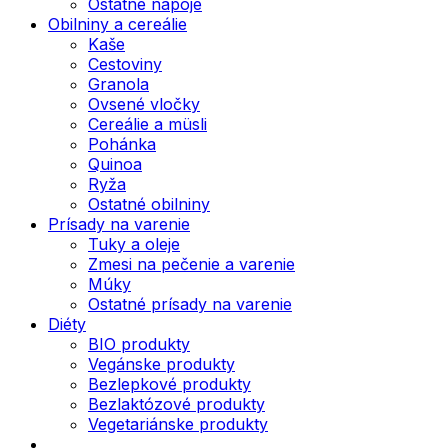
Ostatné nápoje
Obilniny a cereálie
Kaše
Cestoviny
Granola
Ovsené vločky
Cereálie a müsli
Pohánka
Quinoa
Ryža
Ostatné obilniny
Prísady na varenie
Tuky a oleje
Zmesi na pečenie a varenie
Múky
Ostatné prísady na varenie
Diéty
BIO produkty
Vegánske produkty
Bezlepkové produkty
Bezlaktózové produkty
Vegetariánske produkty