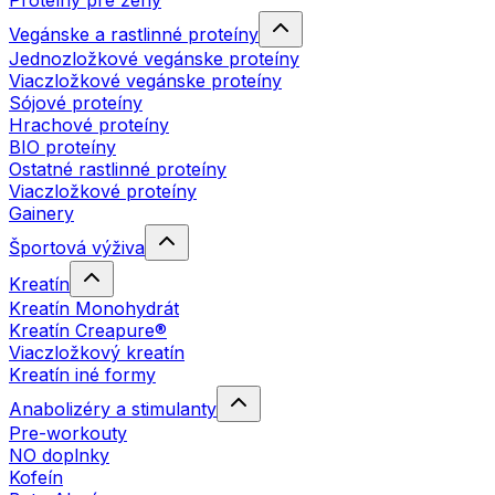
Proteíny pre ženy
Vegánske a rastlinné proteíny
Jednozložkové vegánske proteíny
Viaczložkové vegánske proteíny
Sójové proteíny
Hrachové proteíny
BIO proteíny
Ostatné rastlinné proteíny
Viaczložkové proteíny
Gainery
Športová výživa
Kreatín
Kreatín Monohydrát
Kreatín Creapure®
Viaczložkový kreatín
Kreatín iné formy
Anabolizéry a stimulanty
Pre-workouty
NO doplnky
Kofeín