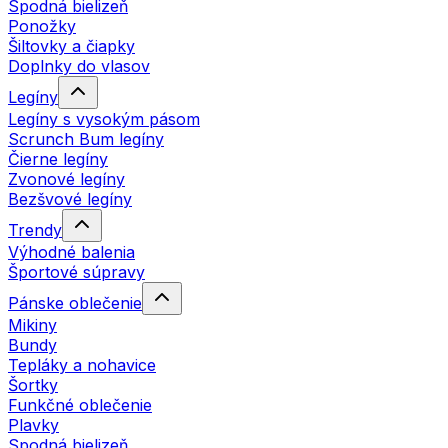
Spodná bielizeň
Ponožky
Šiltovky a čiapky
Doplnky do vlasov
Legíny
Legíny s vysokým pásom
Scrunch Bum legíny
Čierne legíny
Zvonové legíny
Bezšvové legíny
Trendy
Výhodné balenia
Športové súpravy
Pánske oblečenie
Mikiny
Bundy
Tepláky a nohavice
Šortky
Funkčné oblečenie
Plavky
Spodná bielizeň