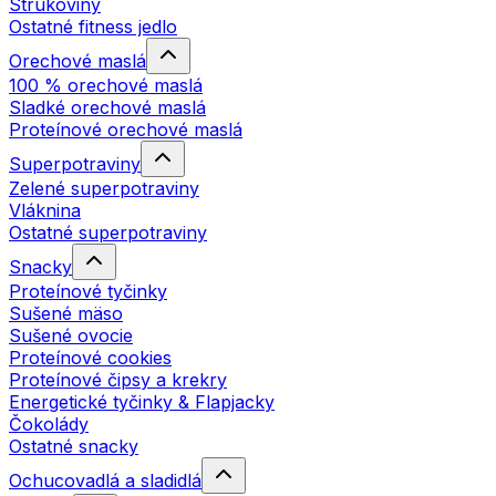
Strukoviny
Ostatné fitness jedlo
Orechové maslá
100 % orechové maslá
Sladké orechové maslá
Proteínové orechové maslá
Superpotraviny
Zelené superpotraviny
Vláknina
Ostatné superpotraviny
Snacky
Proteínové tyčinky
Sušené mäso
Sušené ovocie
Proteínové cookies
Proteínové čipsy a krekry
Energetické tyčinky & Flapjacky
Čokolády
Ostatné snacky
Ochucovadlá a sladidlá