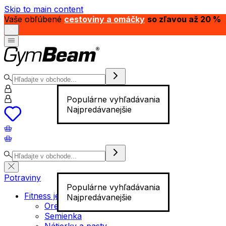
Skip to main content
Vaše obľúbené
cestoviny a omáčky
so zľavou až 20 %
Populárne vyhľadávania
Najpredávanejšie
Potraviny
Populárne vyhľadávania
Fitness jedlo
Najpredávanejšie
Orechy
Semienka
Nátierky a pasty