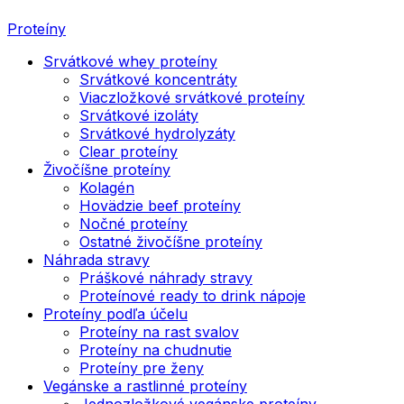
Proteíny
Srvátkové whey proteíny
Srvátkové koncentráty
Viaczložkové srvátkové proteíny
Srvátkové izoláty
Srvátkové hydrolyzáty
Clear proteíny
Živočíšne proteíny
Kolagén
Hovädzie beef proteíny
Nočné proteíny
Ostatné živočíšne proteíny
Náhrada stravy
Práškové náhrady stravy
Proteínové ready to drink nápoje
Proteíny podľa účelu
Proteíny na rast svalov
Proteíny na chudnutie
Proteíny pre ženy
Vegánske a rastlinné proteíny
Jednozložkové vegánske proteíny