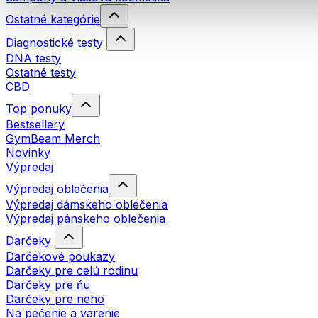
Ostatné kategórie
Diagnostické testy
DNA testy
Ostatné testy
CBD
Top ponuky
Bestsellery
GymBeam Merch
Novinky
Výpredaj
Výpredaj oblečenia
Výpredaj dámskeho oblečenia
Výpredaj pánskeho oblečenia
Darčeky
Darčekové poukazy
Darčeky pre celú rodinu
Darčeky pre ňu
Darčeky pre neho
Na pečenie a varenie