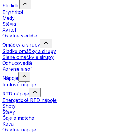
Sladidlá
Erythritol
Medy
Stévia
Xylitol
Ostatné sladidlá
Omáčky a sirupy
Sladké omáčky a sirupy
Slané omáčky a sirupy
Ochucovadlá
Korenie a soľ
Nápoje
Iontové nápoje
RTD nápoje
Energetické RTD nápoje
Shoty
Šťavy
Čaje a matcha
Káva
Ostatné nápoje