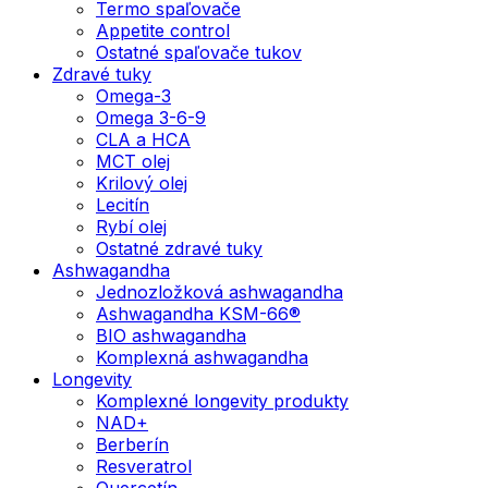
Termo spaľovače
Appetite control
Ostatné spaľovače tukov
Zdravé tuky
Omega-3
Omega 3-6-9
CLA a HCA
MCT olej
Krilový olej
Lecitín
Rybí olej
Ostatné zdravé tuky
Ashwagandha
Jednozložková ashwagandha
Ashwagandha KSM-66®
BIO ashwagandha
Komplexná ashwagandha
Longevity
Komplexné longevity produkty
NAD+
Berberín
Resveratrol
Quercetín