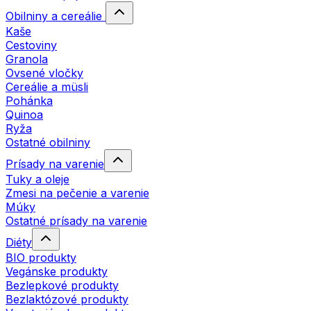
Obilniny a cereálie
Kaše
Cestoviny
Granola
Ovsené vločky
Cereálie a müsli
Pohánka
Quinoa
Ryža
Ostatné obilniny
Prísady na varenie
Tuky a oleje
Zmesi na pečenie a varenie
Múky
Ostatné prísady na varenie
Diéty
BIO produkty
Vegánske produkty
Bezlepkové produkty
Bezlaktózové produkty