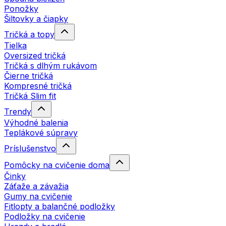
Ponožky
Šiltovky a čiapky
Tričká a topy
Tielka
Oversized tričká
Tričká s dlhým rukávom
Čierne tričká
Kompresné tričká
Tričká Slim fit
Trendy
Výhodné balenia
Teplákové súpravy
Príslušenstvo
Pomôcky na cvičenie doma
Činky
Záťaže a závažia
Gumy na cvičenie
Fitlopty a balančné podložky
Podložky na cvičenie