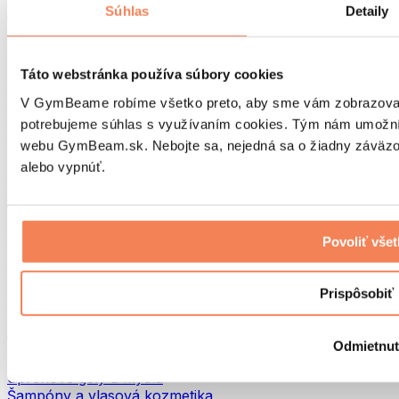
Tašky na jedlo a príslušenstvo
Súhlas
Detaily
Tašky do fitka
Batohy
Pomôcky podľa aktivity
Táto webstránka používa súbory cookies
Beh
V GymBeame robíme všetko preto, aby sme vám zobrazovali 
Bojové športy
potrebujeme súhlas s využívaním cookies. Tým nám umožní
Cyklistika
webu GymBeam.sk. Nebojte sa, nejedná sa o žiadny záväzok
Joga a pilates
Otužovanie
alebo vypnúť.
Plávanie
Turistika
Biohacking
Povoliť vše
Red Light Therapy
Vodné filtre a kanvice
Eko Drogéria
Prispôsobiť
Pracie prostriedky
Čistiace prostriedky
Odmietnu
Prírodná kozmetika
Sprchové gély a mydlá
Šampóny a vlasová kozmetika