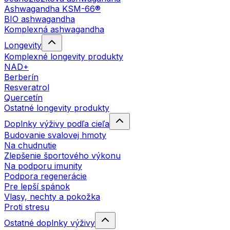
Ashwagandha KSM-66®
BIO ashwagandha
Komplexná ashwagandha
Longevity
Komplexné longevity produkty
NAD+
Berberín
Resveratrol
Quercetín
Ostatné longevity produkty
Doplnky výživy podľa cieľa
Budovanie svalovej hmoty
Na chudnutie
Zlepšenie športového výkonu
Na podporu imunity
Podpora regenerácie
Pre lepší spánok
Vlasy, nechty a pokožka
Proti stresu
Ostatné doplnky výživy