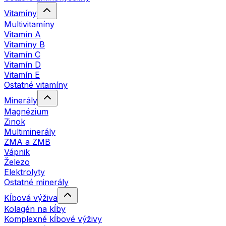
Vitamíny
Multivitamíny
Vitamín A
Vitamíny B
Vitamín C
Vitamín D
Vitamín E
Ostatné vitamíny
Minerály
Magnézium
Zinok
Multiminerály
ZMA a ZMB
Vápnik
Železo
Elektrolyty
Ostatné minerály
Kĺbová výživa
Kolagén na kĺby
Komplexné kĺbové výživy