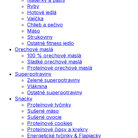
Ryby
Hotové jedlá
Vajíčka
Chlieb a pečivo
Mäso
Strukoviny
Ostatné fitness jedlo
Orechové maslá
100 % orechové maslá
Sladké orechové maslá
Proteínové orechové maslá
Superpotraviny
Zelené superpotraviny
Vláknina
Ostatné superpotraviny
Snacky
Proteínové tyčinky
Sušené mäso
Sušené ovocie
Proteínové cookies
Proteínové čipsy a krekry
Energetické tyčinky & Flapjacky