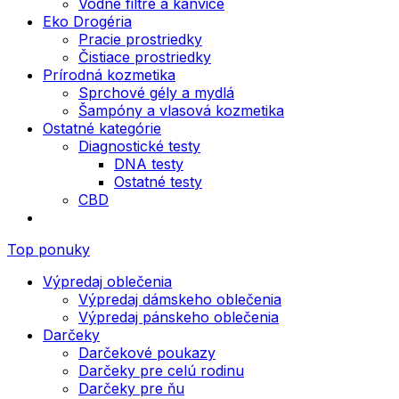
Vodné filtre a kanvice
Eko Drogéria
Pracie prostriedky
Čistiace prostriedky
Prírodná kozmetika
Sprchové gély a mydlá
Šampóny a vlasová kozmetika
Ostatné kategórie
Diagnostické testy
DNA testy
Ostatné testy
CBD
Top ponuky
Výpredaj oblečenia
Výpredaj dámskeho oblečenia
Výpredaj pánskeho oblečenia
Darčeky
Darčekové poukazy
Darčeky pre celú rodinu
Darčeky pre ňu