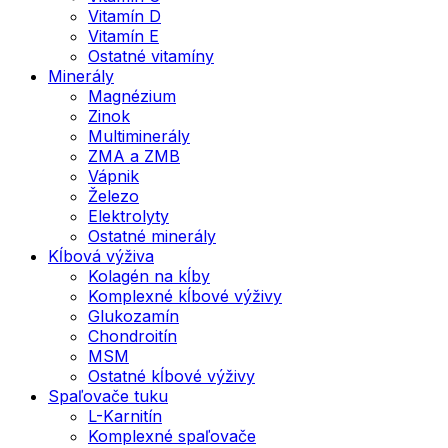
Vitamín D
Vitamín E
Ostatné vitamíny
Minerály
Magnézium
Zinok
Multiminerály
ZMA a ZMB
Vápnik
Železo
Elektrolyty
Ostatné minerály
Kĺbová výživa
Kolagén na kĺby
Komplexné kĺbové výživy
Glukozamín
Chondroitín
MSM
Ostatné kĺbové výživy
Spaľovače tuku
L-Karnitín
Komplexné spaľovače