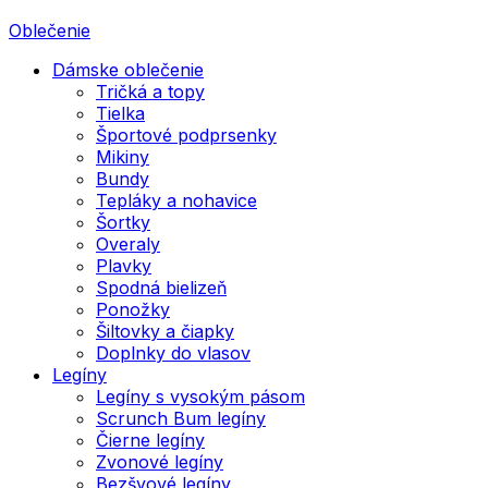
Oblečenie
Dámske oblečenie
Tričká a topy
Tielka
Športové podprsenky
Mikiny
Bundy
Tepláky a nohavice
Šortky
Overaly
Plavky
Spodná bielizeň
Ponožky
Šiltovky a čiapky
Doplnky do vlasov
Legíny
Legíny s vysokým pásom
Scrunch Bum legíny
Čierne legíny
Zvonové legíny
Bezšvové legíny