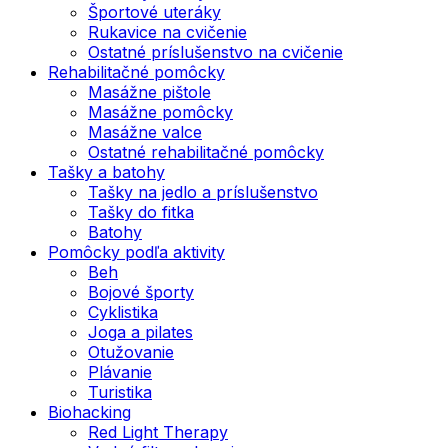
Športové uteráky
Rukavice na cvičenie
Ostatné príslušenstvo na cvičenie
Rehabilitačné pomôcky
Masážne pištole
Masážne pomôcky
Masážne valce
Ostatné rehabilitačné pomôcky
Tašky a batohy
Tašky na jedlo a príslušenstvo
Tašky do fitka
Batohy
Pomôcky podľa aktivity
Beh
Bojové športy
Cyklistika
Joga a pilates
Otužovanie
Plávanie
Turistika
Biohacking
Red Light Therapy