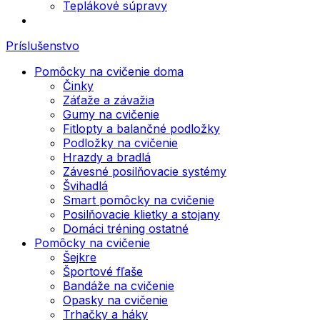
Teplákové súpravy
Príslušenstvo
Pomôcky na cvičenie doma
Činky
Záťaže a závažia
Gumy na cvičenie
Fitlopty a balančné podložky
Podložky na cvičenie
Hrazdy a bradlá
Závesné posilňovacie systémy
Švihadlá
Smart pomôcky na cvičenie
Posilňovacie klietky a stojany
Domáci tréning ostatné
Pomôcky na cvičenie
Šejkre
Športové fľaše
Bandáže na cvičenie
Opasky na cvičenie
Trhačky a háky