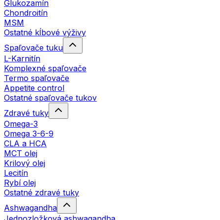
Glukozamín
Chondroitín
MSM
Ostatné kĺbové výživy
Spaľovače tuku
L-Karnitín
Komplexné spaľovače
Termo spaľovače
Appetite control
Ostatné spaľovače tukov
Zdravé tuky
Omega-3
Omega 3-6-9
CLA a HCA
MCT olej
Krilový olej
Lecitín
Rybí olej
Ostatné zdravé tuky
Ashwagandha
Jednozložková ashwagandha