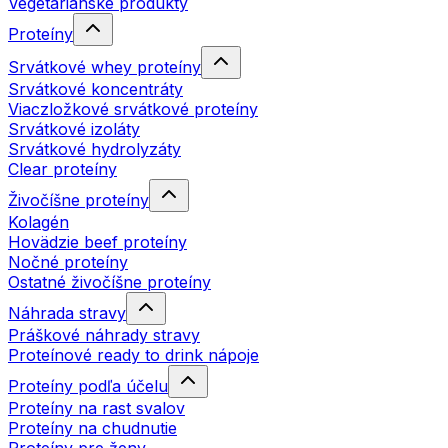
Vegetariánske produkty
Proteíny
Srvátkové whey proteíny
Srvátkové koncentráty
Viaczložkové srvátkové proteíny
Srvátkové izoláty
Srvátkové hydrolyzáty
Clear proteíny
Živočíšne proteíny
Kolagén
Hovädzie beef proteíny
Nočné proteíny
Ostatné živočíšne proteíny
Náhrada stravy
Práškové náhrady stravy
Proteínové ready to drink nápoje
Proteíny podľa účelu
Proteíny na rast svalov
Proteíny na chudnutie