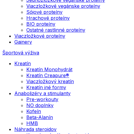
Viaczložkové vegánske proteíny
Sójové proteíny
Hrachové proteíny
BIO proteíny
Ostatné rastlinné proteíny
Viaczložkové proteíny
Gainery
Športová výživa
Kreatín
Kreatín Monohydrát
Kreatín Creapure®
Viaczložkový kreatín
Kreatín iné formy
Anabolizéry a stimulanty
Pre-workouty
NO doplnky
Kofeín
Beta-Alanín
HMB
Náhrada steroidov