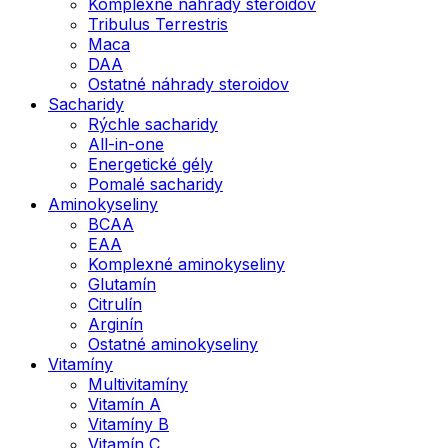
Komplexné náhrady steroidov
Tribulus Terrestris
Maca
DAA
Ostatné náhrady steroidov
Sacharidy
Rýchle sacharidy
All-in-one
Energetické gély
Pomalé sacharidy
Aminokyseliny
BCAA
EAA
Komplexné aminokyseliny
Glutamín
Citrulín
Arginín
Ostatné aminokyseliny
Vitamíny
Multivitamíny
Vitamín A
Vitamíny B
Vitamín C