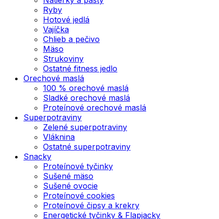
Ryby
Hotové jedlá
Vajíčka
Chlieb a pečivo
Mäso
Strukoviny
Ostatné fitness jedlo
Orechové maslá
100 % orechové maslá
Sladké orechové maslá
Proteínové orechové maslá
Superpotraviny
Zelené superpotraviny
Vláknina
Ostatné superpotraviny
Snacky
Proteínové tyčinky
Sušené mäso
Sušené ovocie
Proteínové cookies
Proteínové čipsy a krekry
Energetické tyčinky & Flapjacky