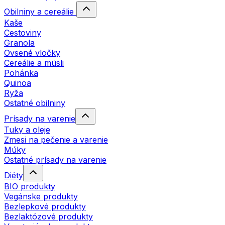
Obilniny a cereálie
Kaše
Cestoviny
Granola
Ovsené vločky
Cereálie a müsli
Pohánka
Quinoa
Ryža
Ostatné obilniny
Prísady na varenie
Tuky a oleje
Zmesi na pečenie a varenie
Múky
Ostatné prísady na varenie
Diéty
BIO produkty
Vegánske produkty
Bezlepkové produkty
Bezlaktózové produkty