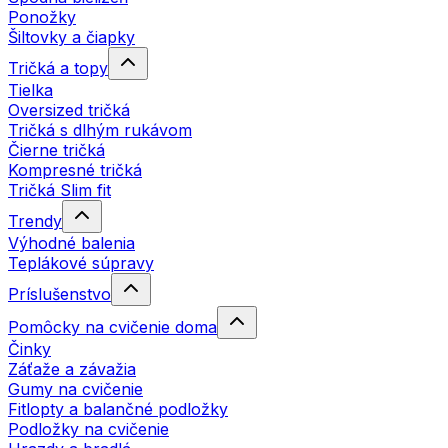
Ponožky
Šiltovky a čiapky
Tričká a topy
Tielka
Oversized tričká
Tričká s dlhým rukávom
Čierne tričká
Kompresné tričká
Tričká Slim fit
Trendy
Výhodné balenia
Teplákové súpravy
Príslušenstvo
Pomôcky na cvičenie doma
Činky
Záťaže a závažia
Gumy na cvičenie
Fitlopty a balančné podložky
Podložky na cvičenie