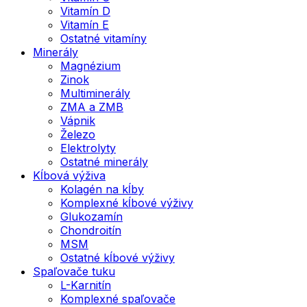
Vitamín D
Vitamín E
Ostatné vitamíny
Minerály
Magnézium
Zinok
Multiminerály
ZMA a ZMB
Vápnik
Železo
Elektrolyty
Ostatné minerály
Kĺbová výživa
Kolagén na kĺby
Komplexné kĺbové výživy
Glukozamín
Chondroitín
MSM
Ostatné kĺbové výživy
Spaľovače tuku
L-Karnitín
Komplexné spaľovače