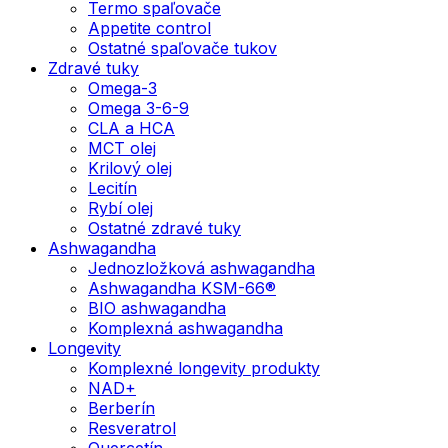
Termo spaľovače
Appetite control
Ostatné spaľovače tukov
Zdravé tuky
Omega-3
Omega 3-6-9
CLA a HCA
MCT olej
Krilový olej
Lecitín
Rybí olej
Ostatné zdravé tuky
Ashwagandha
Jednozložková ashwagandha
Ashwagandha KSM-66®
BIO ashwagandha
Komplexná ashwagandha
Longevity
Komplexné longevity produkty
NAD+
Berberín
Resveratrol
Quercetín