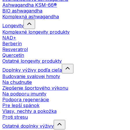
Ashwagandha KSM-66®
BIO ashwagandha
Komplexná ashwagandha
Longevity
Komplexné longevity produkty
NAD+
Berberín
Resveratrol
Quercetín
Ostatné longevity produkty
Doplnky výživy podľa cieľa
Budovanie svalovej hmoty
Na chudnutie
Zlepšenie športového výkonu
Na podporu imunity
Podpora regenerácie
Pre lepší spánok
Vlasy, nechty a pokožka
Proti stresu
Ostatné doplnky výživy