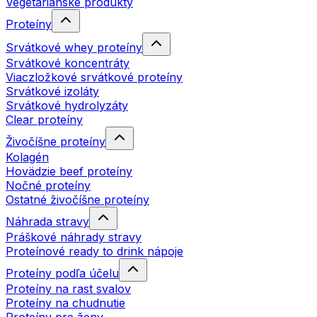
Vegetariánske produkty
Proteíny
Srvátkové whey proteíny
Srvátkové koncentráty
Viaczložkové srvátkové proteíny
Srvátkové izoláty
Srvátkové hydrolyzáty
Clear proteíny
Živočíšne proteíny
Kolagén
Hovädzie beef proteíny
Nočné proteíny
Ostatné živočíšne proteíny
Náhrada stravy
Práškové náhrady stravy
Proteínové ready to drink nápoje
Proteíny podľa účelu
Proteíny na rast svalov
Proteíny na chudnutie