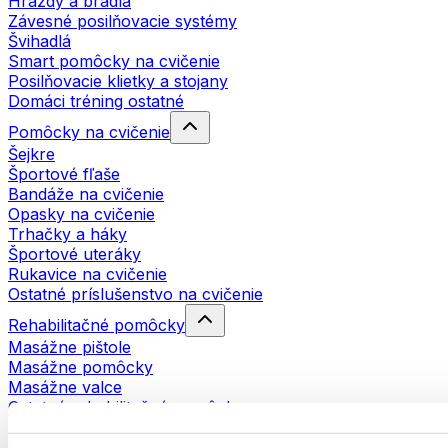
Hrazdy a bradlá
Závesné posilňovacie systémy
Švihadlá
Smart pomôcky na cvičenie
Posilňovacie klietky a stojany
Domáci tréning ostatné
Pomôcky na cvičenie
Šejkre
Športové fľaše
Bandáže na cvičenie
Opasky na cvičenie
Trhačky a háky
Športové uteráky
Rukavice na cvičenie
Ostatné príslušenstvo na cvičenie
Rehabilitačné pomôcky
Masážne pištole
Masážne pomôcky
Masážne valce
Ostatné rehabilitačné pomôcky
Tašky a batohy