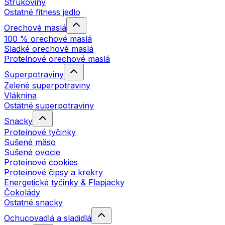
Strukoviny
Ostatné fitness jedlo
Orechové maslá
100 % orechové maslá
Sladké orechové maslá
Proteínové orechové maslá
Superpotraviny
Zelené superpotraviny
Vláknina
Ostatné superpotraviny
Snacky
Proteínové tyčinky
Sušené mäso
Sušené ovocie
Proteínové cookies
Proteínové čipsy a krekry
Energetické tyčinky & Flapjacky
Čokolády
Ostatné snacky
Ochucovadlá a sladidlá