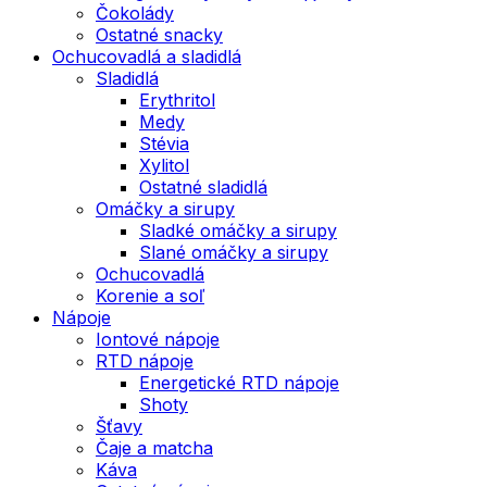
Čokolády
Ostatné snacky
Ochucovadlá a sladidlá
Sladidlá
Erythritol
Medy
Stévia
Xylitol
Ostatné sladidlá
Omáčky a sirupy
Sladké omáčky a sirupy
Slané omáčky a sirupy
Ochucovadlá
Korenie a soľ
Nápoje
Iontové nápoje
RTD nápoje
Energetické RTD nápoje
Shoty
Šťavy
Čaje a matcha
Káva