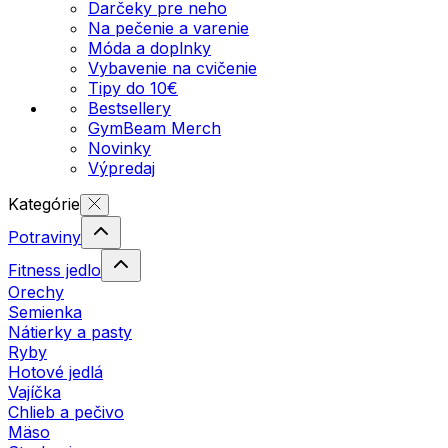
Darčeky pre neho
Na pečenie a varenie
Móda a doplnky
Vybavenie na cvičenie
Tipy do 10€
Bestsellery
GymBeam Merch
Novinky
Výpredaj
Kategórie
Potraviny
Fitness jedlo
Orechy
Semienka
Nátierky a pasty
Ryby
Hotové jedlá
Vajíčka
Chlieb a pečivo
Mäso