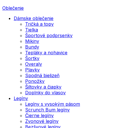
Oblečenie
Dámske oblečenie
Tričká a topy
Tielka
Športové podprsenky
Mikiny
Bundy
Tepláky a nohavice
Šortky
Overaly
Plavky
Spodná bielizeň
Ponožky
Šiltovky a čiapky
Doplnky do vlasov
Legíny
Legíny s vysokým pásom
Scrunch Bum legíny
Čierne legíny
Zvonové legíny
Bezšvové legíny