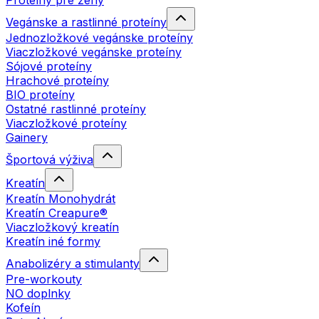
Proteíny pre ženy
Vegánske a rastlinné proteíny
Jednozložkové vegánske proteíny
Viaczložkové vegánske proteíny
Sójové proteíny
Hrachové proteíny
BIO proteíny
Ostatné rastlinné proteíny
Viaczložkové proteíny
Gainery
Športová výživa
Kreatín
Kreatín Monohydrát
Kreatín Creapure®
Viaczložkový kreatín
Kreatín iné formy
Anabolizéry a stimulanty
Pre-workouty
NO doplnky
Kofeín