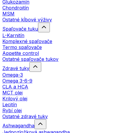
Glukozamín
Chondroitín
MSM
Ostatné kĺbové výživy
Spaľovače tuku
L-Karnitín
Komplexné spaľovače
Termo spaľovače
Appetite control
Ostatné spaľovače tukov
Zdravé tuky
Omega-3
Omega 3-6-9
CLA a HCA
MCT olej
Krilový olej
Lecitín
Rybí olej
Ostatné zdravé tuky
Ashwagandha
Jednozložková ashwagandha