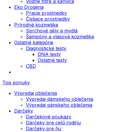
Vodné filtre a kanvice
Eko Drogéria
Pracie prostriedky
Čistiace prostriedky
Prírodná kozmetika
Sprchové gély a mydlá
Šampóny a vlasová kozmetika
Ostatné kategórie
Diagnostické testy
DNA testy
Ostatné testy
CBD
Top ponuky
Výpredaj oblečenia
Výpredaj dámskeho oblečenia
Výpredaj pánskeho oblečenia
Darčeky
Darčekové poukazy
Darčeky pre celú rodinu
Darčeky pre ňu