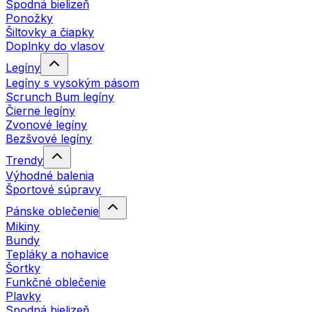
Spodná bielizeň
Ponožky
Šiltovky a čiapky
Doplnky do vlasov
Legíny
Legíny s vysokým pásom
Scrunch Bum legíny
Čierne legíny
Zvonové legíny
Bezšvové legíny
Trendy
Výhodné balenia
Športové súpravy
Pánske oblečenie
Mikiny
Bundy
Tepláky a nohavice
Šortky
Funkčné oblečenie
Plavky
Spodná bielizeň