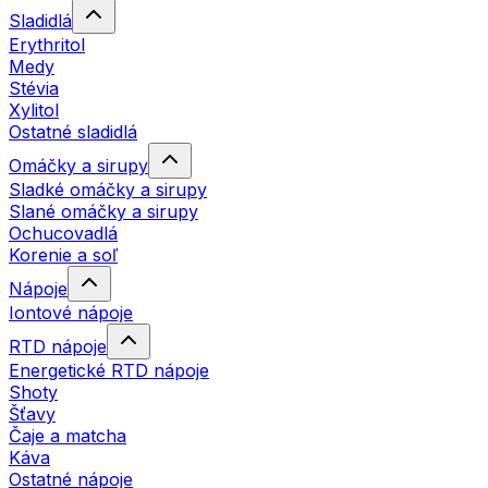
Sladidlá
Erythritol
Medy
Stévia
Xylitol
Ostatné sladidlá
Omáčky a sirupy
Sladké omáčky a sirupy
Slané omáčky a sirupy
Ochucovadlá
Korenie a soľ
Nápoje
Iontové nápoje
RTD nápoje
Energetické RTD nápoje
Shoty
Šťavy
Čaje a matcha
Káva
Ostatné nápoje