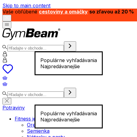
Skip to main content
Vaše obľúbené
cestoviny a omáčky
so zľavou až 20 %
Populárne vyhľadávania
Najpredávanejšie
Potraviny
Populárne vyhľadávania
Fitness jedlo
Najpredávanejšie
Orechy
Semienka
Nátierky a pasty