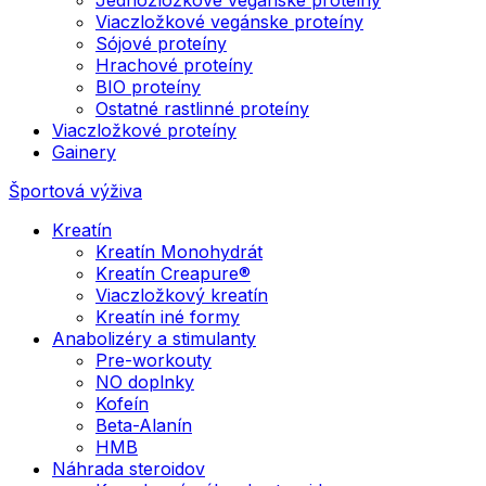
Viaczložkové vegánske proteíny
Sójové proteíny
Hrachové proteíny
BIO proteíny
Ostatné rastlinné proteíny
Viaczložkové proteíny
Gainery
Športová výživa
Kreatín
Kreatín Monohydrát
Kreatín Creapure®
Viaczložkový kreatín
Kreatín iné formy
Anabolizéry a stimulanty
Pre-workouty
NO doplnky
Kofeín
Beta-Alanín
HMB
Náhrada steroidov