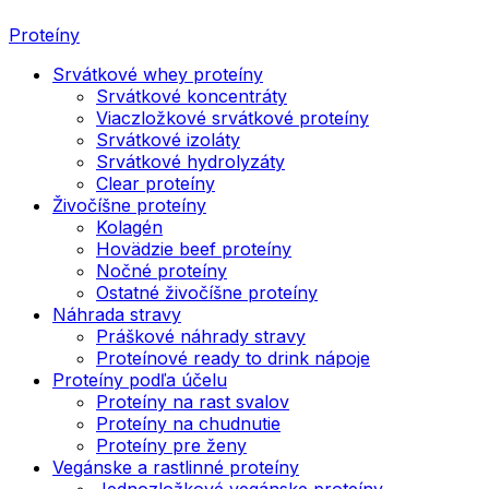
Proteíny
Srvátkové whey proteíny
Srvátkové koncentráty
Viaczložkové srvátkové proteíny
Srvátkové izoláty
Srvátkové hydrolyzáty
Clear proteíny
Živočíšne proteíny
Kolagén
Hovädzie beef proteíny
Nočné proteíny
Ostatné živočíšne proteíny
Náhrada stravy
Práškové náhrady stravy
Proteínové ready to drink nápoje
Proteíny podľa účelu
Proteíny na rast svalov
Proteíny na chudnutie
Proteíny pre ženy
Vegánske a rastlinné proteíny
Jednozložkové vegánske proteíny