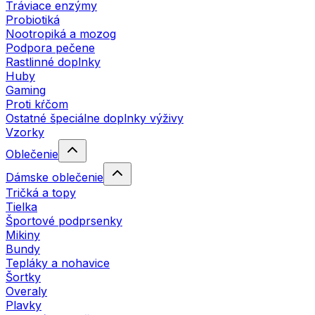
Tráviace enzýmy
Probiotiká
Nootropiká a mozog
Podpora pečene
Rastlinné doplnky
Huby
Gaming
Proti kŕčom
Ostatné špeciálne doplnky výživy
Vzorky
Oblečenie
Dámske oblečenie
Tričká a topy
Tielka
Športové podprsenky
Mikiny
Bundy
Tepláky a nohavice
Šortky
Overaly
Plavky