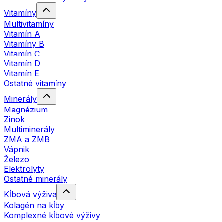
Vitamíny
Multivitamíny
Vitamín A
Vitamíny B
Vitamín C
Vitamín D
Vitamín E
Ostatné vitamíny
Minerály
Magnézium
Zinok
Multiminerály
ZMA a ZMB
Vápnik
Železo
Elektrolyty
Ostatné minerály
Kĺbová výživa
Kolagén na kĺby
Komplexné kĺbové výživy