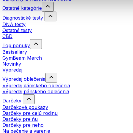
Ostatné kategórie
Diagnostické testy
DNA testy
Ostatné testy
CBD
Top ponuky
Bestsellery
GymBeam Merch
Novinky
Výpredaj
Výpredaj oblečenia
Výpredaj dámskeho oblečenia
Výpredaj pánskeho oblečenia
Darčeky
Darčekové poukazy
Darčeky pre celú rodinu
Darčeky pre ňu
Darčeky pre neho
Na pečenie a varenie