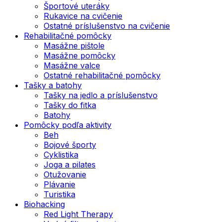
Športové uteráky
Rukavice na cvičenie
Ostatné príslušenstvo na cvičenie
Rehabilitačné pomôcky
Masážne pištole
Masážne pomôcky
Masážne valce
Ostatné rehabilitačné pomôcky
Tašky a batohy
Tašky na jedlo a príslušenstvo
Tašky do fitka
Batohy
Pomôcky podľa aktivity
Beh
Bojové športy
Cyklistika
Joga a pilates
Otužovanie
Plávanie
Turistika
Biohacking
Red Light Therapy