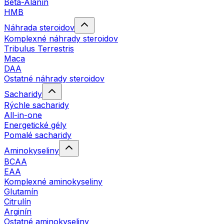
Beta-Alanín
HMB
Náhrada steroidov
Komplexné náhrady steroidov
Tribulus Terrestris
Maca
DAA
Ostatné náhrady steroidov
Sacharidy
Rýchle sacharidy
All-in-one
Energetické gély
Pomalé sacharidy
Aminokyseliny
BCAA
EAA
Komplexné aminokyseliny
Glutamín
Citrulín
Arginín
Ostatné aminokyseliny