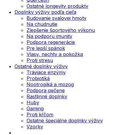
Ostatné longevity produkty
Doplnky výživy podľa cieľa
Budovanie svalovej hmoty
Na chudnutie
Zlepšenie športového výkonu
Na podporu imunity
Podpora regenerácie
Pre lepší spánok
Vlasy, nechty a pokožka
Proti stresu
Ostatné doplnky výživy
Tráviace enzýmy
Probiotiká
Nootropiká a mozog
Podpora pečene
Rastlinné doplnky
Huby
Gaming
Proti kŕčom
Ostatné špeciálne doplnky výživy
Vzorky