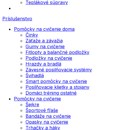
Teplákové súpravy
Príslušenstvo
Pomôcky na cvičenie doma
Činky
Záťaže a závažia
Gumy na cvičenie
Fitlopty a balančné podložky
Podložky na cvičenie
Hrazdy a bradlá
Závesné posilňovacie systémy
Švihadlá
Smart pomôcky na cvičenie
Posilňovacie klietky a stojany
Domáci tréning ostatné
Pomôcky na cvičenie
Šejkre
Športové fľaše
Bandáže na cvičenie
Opasky na cvičenie
Trhačky a háky