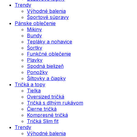
Trendy
Výhodné balenia
Športové súpravy
Pánske oblečenie
Mikiny
Bundy
Tepláky a nohavice
Šortky
Funkčné oblečenie
Plavky
Spodná bielizeň
Ponožky
Šiltovky a čiapky
Tričká a topy
Tielka
Oversized tričká
Tričká s dlhým rukávom
Čierne tričká
Kompresné tričká
Tričká Slim fit
Trendy
Výhodné balenia