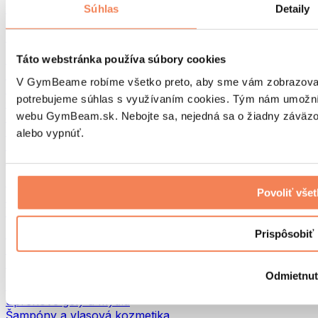
Tašky na jedlo a príslušenstvo
Súhlas
Detaily
Tašky do fitka
Batohy
Pomôcky podľa aktivity
Táto webstránka používa súbory cookies
Beh
V GymBeame robíme všetko preto, aby sme vám zobrazovali 
Bojové športy
potrebujeme súhlas s využívaním cookies. Tým nám umožní
Cyklistika
webu GymBeam.sk. Nebojte sa, nejedná sa o žiadny záväzok
Joga a pilates
Otužovanie
alebo vypnúť.
Plávanie
Turistika
Biohacking
Povoliť vše
Red Light Therapy
Vodné filtre a kanvice
Eko Drogéria
Prispôsobiť
Pracie prostriedky
Čistiace prostriedky
Odmietnu
Prírodná kozmetika
Sprchové gély a mydlá
Šampóny a vlasová kozmetika