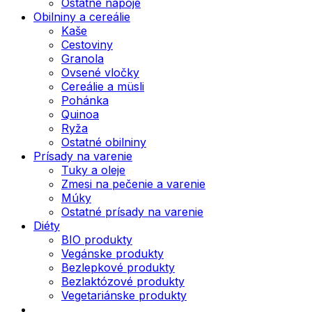
Ostatné nápoje
Obilniny a cereálie
Kaše
Cestoviny
Granola
Ovsené vločky
Cereálie a müsli
Pohánka
Quinoa
Ryža
Ostatné obilniny
Prísady na varenie
Tuky a oleje
Zmesi na pečenie a varenie
Múky
Ostatné prísady na varenie
Diéty
BIO produkty
Vegánske produkty
Bezlepkové produkty
Bezlaktózové produkty
Vegetariánske produkty