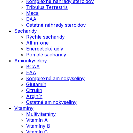
Komplexné náhrady steroidov
Tribulus Terrestris
Maca
DAA
Ostatné náhrady steroidov
Sacharidy
Rýchle sacharidy
All-in-one
Energetické gély
Pomalé sacharidy
Aminokyseliny
BCAA
EAA
Komplexné aminokyseliny
Glutamín
Citrulín
Arginín
Ostatné aminokyseliny
Vitamíny
Multivitamíny
Vitamín A
Vitamíny B
Vitamín C