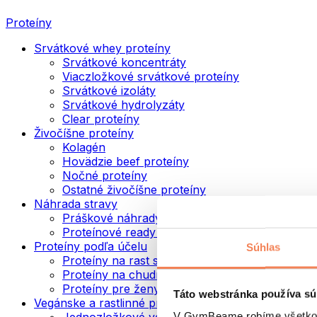
Proteíny
Srvátkové whey proteíny
Srvátkové koncentráty
Viaczložkové srvátkové proteíny
Srvátkové izoláty
Srvátkové hydrolyzáty
Clear proteíny
Živočíšne proteíny
Kolagén
Hovädzie beef proteíny
Nočné proteíny
Ostatné živočíšne proteíny
Náhrada stravy
Práškové náhrady stravy
Proteínové ready to drink nápoje
Proteíny podľa účelu
Súhlas
Proteíny na rast svalov
Proteíny na chudnutie
Proteíny pre ženy
Táto webstránka používa sú
Vegánske a rastlinné proteíny
V GymBeame robíme všetko pr
Jednozložkové vegánske proteíny