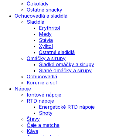
Čokolády
Ostatné snacky
Ochucovadlá a sladidlá
Sladidlá
Erythritol
Medy
Stévia
Xylitol
Ostatné sladidlá
Omáčky a sirupy
Sladké omáčky a sirupy
Slané omáčky a sirupy
Ochucovadlá
Korenie a soľ
Nápoje
Iontové nápoje
RTD nápoje
Energetické RTD nápoje
Shoty
Šťavy
Čaje a matcha
Káva