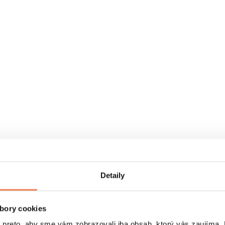
Detaily
bory cookies
eto, aby sme vám zobrazovali iba obsah, ktorý vás zaujíma. N