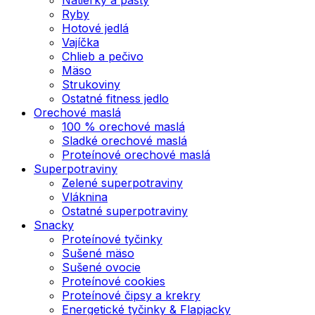
Ryby
Hotové jedlá
Vajíčka
Chlieb a pečivo
Mäso
Strukoviny
Ostatné fitness jedlo
Orechové maslá
100 % orechové maslá
Sladké orechové maslá
Proteínové orechové maslá
Superpotraviny
Zelené superpotraviny
Vláknina
Ostatné superpotraviny
Snacky
Proteínové tyčinky
Sušené mäso
Sušené ovocie
Proteínové cookies
Proteínové čipsy a krekry
Energetické tyčinky & Flapjacky