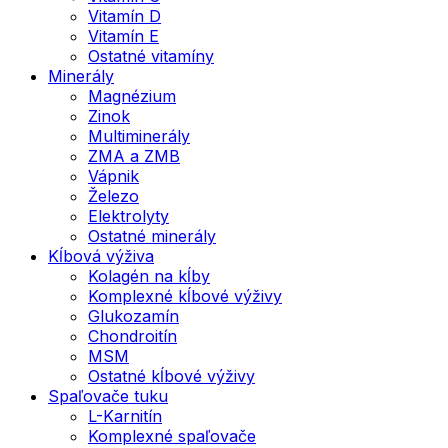
Vitamín D
Vitamín E
Ostatné vitamíny
Minerály
Magnézium
Zinok
Multiminerály
ZMA a ZMB
Vápnik
Železo
Elektrolyty
Ostatné minerály
Kĺbová výživa
Kolagén na kĺby
Komplexné kĺbové výživy
Glukozamín
Chondroitín
MSM
Ostatné kĺbové výživy
Spaľovače tuku
L-Karnitín
Komplexné spaľovače