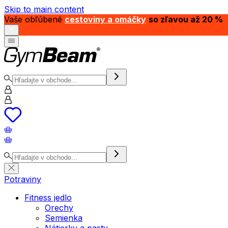
Skip to main content
Vaše obľúbené
cestoviny a omáčky
so zľavou až 20 %
Potraviny
Fitness jedlo
Orechy
Semienka
Nátierky a pasty