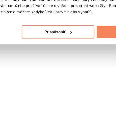
nám umožníte používať údaje o vašom prezeraní webu GymBeam
astavenie môžete kedykoľvek upraviť alebo vypnúť.
Prispôsobiť