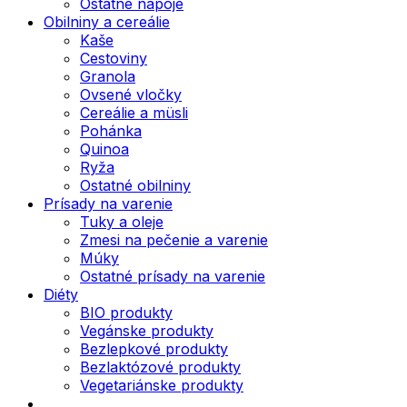
Ostatné nápoje
Obilniny a cereálie
Kaše
Cestoviny
Granola
Ovsené vločky
Cereálie a müsli
Pohánka
Quinoa
Ryža
Ostatné obilniny
Prísady na varenie
Tuky a oleje
Zmesi na pečenie a varenie
Múky
Ostatné prísady na varenie
Diéty
BIO produkty
Vegánske produkty
Bezlepkové produkty
Bezlaktózové produkty
Vegetariánske produkty