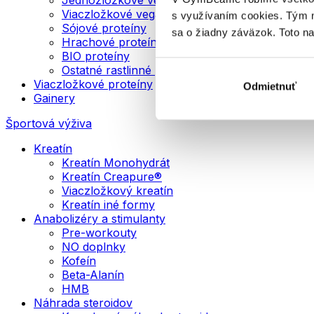
Viaczložkové vegánske proteíny
s využívaním cookies. Tým 
Sójové proteíny
sa o žiadny záväzok. Toto n
Hrachové proteíny
BIO proteíny
Ostatné rastlinné proteíny
Viaczložkové proteíny
Odmietnuť
Gainery
Športová výživa
Kreatín
Kreatín Monohydrát
Kreatín Creapure®
Viaczložkový kreatín
Kreatín iné formy
Anabolizéry a stimulanty
Pre-workouty
NO doplnky
Kofeín
Beta-Alanín
HMB
Náhrada steroidov