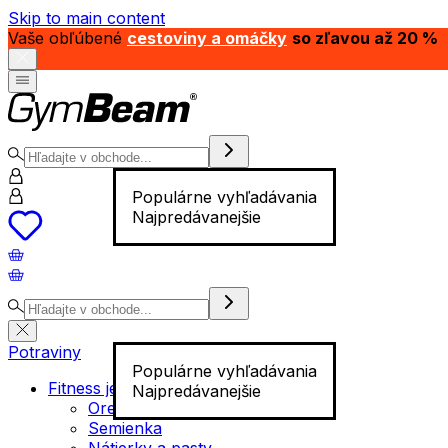
Skip to main content
Vaše obľúbené
cestoviny a omáčky
so zľavou až 20 %
Populárne vyhľadávania
Najpredávanejšie
Potraviny
Populárne vyhľadávania
Fitness jedlo
Najpredávanejšie
Orechy
Semienka
Nátierky a pasty