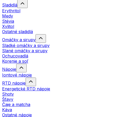
Sladidlá
Erythritol
Medy
Stévia
Xylitol
Ostatné sladidlá
Omáčky a sirupy
Sladké omáčky a sirupy
Slané omáčky a sirupy
Ochucovadlá
Korenie a soľ
Nápoje
Iontové nápoje
RTD nápoje
Energetické RTD nápoje
Shoty
Šťavy
Čaje a matcha
Káva
Ostatné nápoje