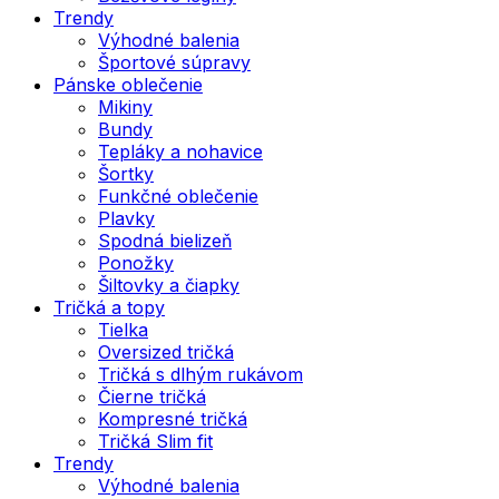
Trendy
Výhodné balenia
Športové súpravy
Pánske oblečenie
Mikiny
Bundy
Tepláky a nohavice
Šortky
Funkčné oblečenie
Plavky
Spodná bielizeň
Ponožky
Šiltovky a čiapky
Tričká a topy
Tielka
Oversized tričká
Tričká s dlhým rukávom
Čierne tričká
Kompresné tričká
Tričká Slim fit
Trendy
Výhodné balenia