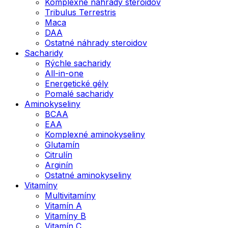
Komplexné náhrady steroidov
Tribulus Terrestris
Maca
DAA
Ostatné náhrady steroidov
Sacharidy
Rýchle sacharidy
All-in-one
Energetické gély
Pomalé sacharidy
Aminokyseliny
BCAA
EAA
Komplexné aminokyseliny
Glutamín
Citrulín
Arginín
Ostatné aminokyseliny
Vitamíny
Multivitamíny
Vitamín A
Vitamíny B
Vitamín C