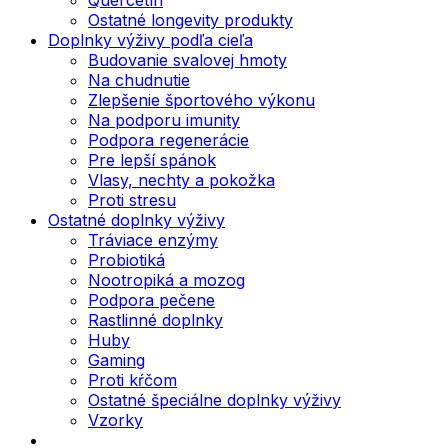
Ostatné longevity produkty
Doplnky výživy podľa cieľa
Budovanie svalovej hmoty
Na chudnutie
Zlepšenie športového výkonu
Na podporu imunity
Podpora regenerácie
Pre lepší spánok
Vlasy, nechty a pokožka
Proti stresu
Ostatné doplnky výživy
Tráviace enzýmy
Probiotiká
Nootropiká a mozog
Podpora pečene
Rastlinné doplnky
Huby
Gaming
Proti kŕčom
Ostatné špeciálne doplnky výživy
Vzorky