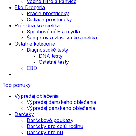
Vodné filtre a kanvice
Eko Drogéria
Pracie prostriedky
Čistiace prostriedky
Prírodná kozmetika
Sprchové gély a mydlá
Šampóny a vlasová kozmetika
Ostatné kategórie
Diagnostické testy
DNA testy
Ostatné testy
CBD
Top ponuky
Výpredaj oblečenia
Výpredaj dámskeho oblečenia
Výpredaj pánskeho oblečenia
Darčeky
Darčekové poukazy
Darčeky pre celú rodinu
Darčeky pre ňu