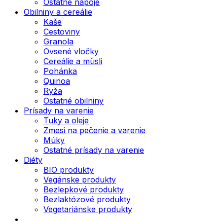
Ostatné nápoje
Obilniny a cereálie
Kaše
Cestoviny
Granola
Ovsené vločky
Cereálie a müsli
Pohánka
Quinoa
Ryža
Ostatné obilniny
Prísady na varenie
Tuky a oleje
Zmesi na pečenie a varenie
Múky
Ostatné prísady na varenie
Diéty
BIO produkty
Vegánske produkty
Bezlepkové produkty
Bezlaktózové produkty
Vegetariánske produkty