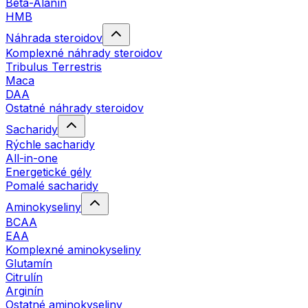
Beta-Alanín
HMB
Náhrada steroidov
Komplexné náhrady steroidov
Tribulus Terrestris
Maca
DAA
Ostatné náhrady steroidov
Sacharidy
Rýchle sacharidy
All-in-one
Energetické gély
Pomalé sacharidy
Aminokyseliny
BCAA
EAA
Komplexné aminokyseliny
Glutamín
Citrulín
Arginín
Ostatné aminokyseliny