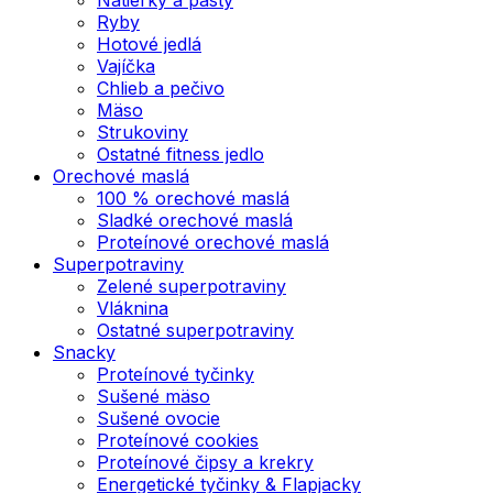
Ryby
Hotové jedlá
Vajíčka
Chlieb a pečivo
Mäso
Strukoviny
Ostatné fitness jedlo
Orechové maslá
100 % orechové maslá
Sladké orechové maslá
Proteínové orechové maslá
Superpotraviny
Zelené superpotraviny
Vláknina
Ostatné superpotraviny
Snacky
Proteínové tyčinky
Sušené mäso
Sušené ovocie
Proteínové cookies
Proteínové čipsy a krekry
Energetické tyčinky & Flapjacky