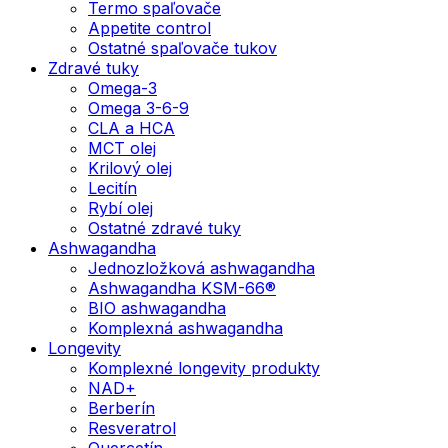
Termo spaľovače
Appetite control
Ostatné spaľovače tukov
Zdravé tuky
Omega-3
Omega 3-6-9
CLA a HCA
MCT olej
Krilový olej
Lecitín
Rybí olej
Ostatné zdravé tuky
Ashwagandha
Jednozložková ashwagandha
Ashwagandha KSM-66®
BIO ashwagandha
Komplexná ashwagandha
Longevity
Komplexné longevity produkty
NAD+
Berberín
Resveratrol
Quercetín