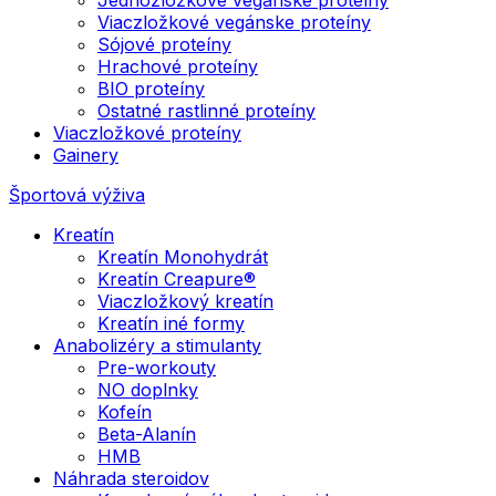
Viaczložkové vegánske proteíny
Sójové proteíny
Hrachové proteíny
BIO proteíny
Ostatné rastlinné proteíny
Viaczložkové proteíny
Gainery
Športová výživa
Kreatín
Kreatín Monohydrát
Kreatín Creapure®
Viaczložkový kreatín
Kreatín iné formy
Anabolizéry a stimulanty
Pre-workouty
NO doplnky
Kofeín
Beta-Alanín
HMB
Náhrada steroidov