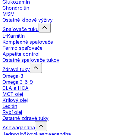
Glukozamín
Chondroitín
MSM
Ostatné kĺbové výživy
Spaľovače tuku
L-Karnitín
Komplexné spaľovače
Termo spaľovače
Appetite control
Ostatné spaľovače tukov
Zdravé tuky
Omega-3
Omega 3-6-9
CLA a HCA
MCT olej
Krilový olej
Lecitín
Rybí olej
Ostatné zdravé tuky
Ashwagandha
Jednozložková ashwagandha