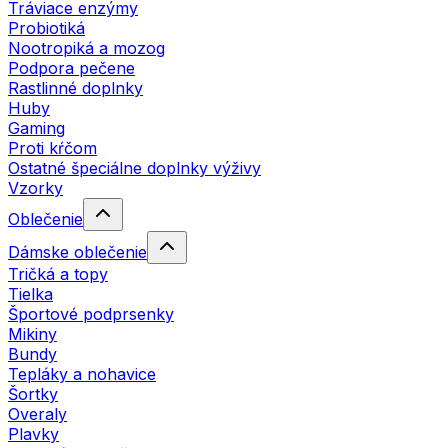
Tráviace enzýmy
Probiotiká
Nootropiká a mozog
Podpora pečene
Rastlinné doplnky
Huby
Gaming
Proti kŕčom
Ostatné špeciálne doplnky výživy
Vzorky
Oblečenie
Dámske oblečenie
Tričká a topy
Tielka
Športové podprsenky
Mikiny
Bundy
Tepláky a nohavice
Šortky
Overaly
Plavky