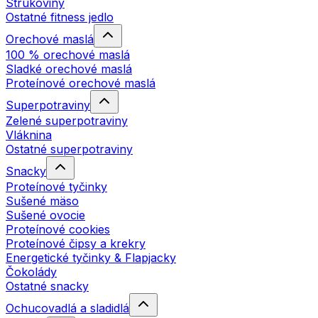
Strukoviny
Ostatné fitness jedlo
Orechové maslá
100 % orechové maslá
Sladké orechové maslá
Proteínové orechové maslá
Superpotraviny
Zelené superpotraviny
Vláknina
Ostatné superpotraviny
Snacky
Proteínové tyčinky
Sušené mäso
Sušené ovocie
Proteínové cookies
Proteínové čipsy a krekry
Energetické tyčinky & Flapjacky
Čokolády
Ostatné snacky
Ochucovadlá a sladidlá