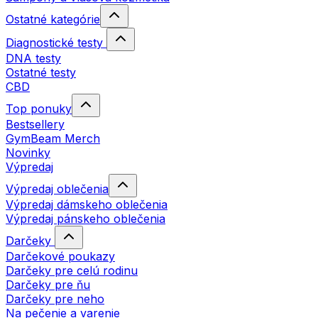
Ostatné kategórie
Diagnostické testy
DNA testy
Ostatné testy
CBD
Top ponuky
Bestsellery
GymBeam Merch
Novinky
Výpredaj
Výpredaj oblečenia
Výpredaj dámskeho oblečenia
Výpredaj pánskeho oblečenia
Darčeky
Darčekové poukazy
Darčeky pre celú rodinu
Darčeky pre ňu
Darčeky pre neho
Na pečenie a varenie