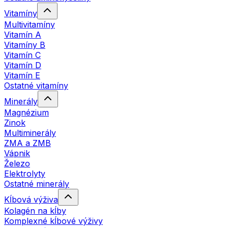
Vitamíny
Multivitamíny
Vitamín A
Vitamíny B
Vitamín C
Vitamín D
Vitamín E
Ostatné vitamíny
Minerály
Magnézium
Zinok
Multiminerály
ZMA a ZMB
Vápnik
Železo
Elektrolyty
Ostatné minerály
Kĺbová výživa
Kolagén na kĺby
Komplexné kĺbové výživy