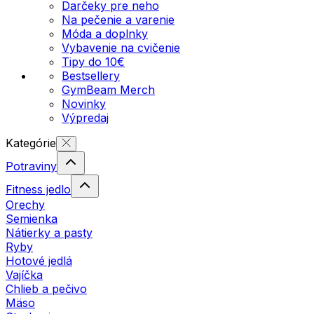
Darčeky pre neho
Na pečenie a varenie
Móda a doplnky
Vybavenie na cvičenie
Tipy do 10€
Bestsellery
GymBeam Merch
Novinky
Výpredaj
Kategórie
Potraviny
Fitness jedlo
Orechy
Semienka
Nátierky a pasty
Ryby
Hotové jedlá
Vajíčka
Chlieb a pečivo
Mäso