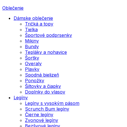
Oblečenie
Dámske oblečenie
Tričká a topy
Tielka
Športové podprsenky
Mikiny
Bundy
Tepláky a nohavice
Šortky
Overaly
Plavky
Spodná bielizeň
Ponožky
Šiltovky a čiapky
Doplnky do vlasov
Legíny
Legíny s vysokým pásom
Scrunch Bum legíny
Čierne legíny
Zvonové legíny
Bezšvové legíny