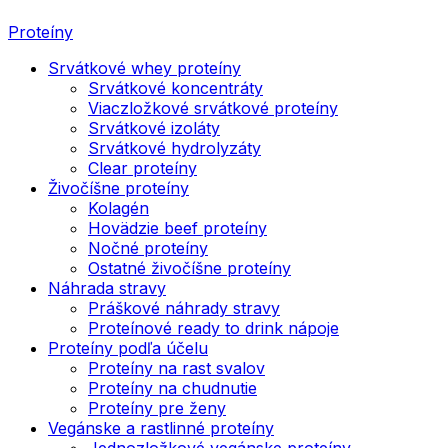
Proteíny
Srvátkové whey proteíny
Srvátkové koncentráty
Viaczložkové srvátkové proteíny
Srvátkové izoláty
Srvátkové hydrolyzáty
Clear proteíny
Živočíšne proteíny
Kolagén
Hovädzie beef proteíny
Nočné proteíny
Ostatné živočíšne proteíny
Náhrada stravy
Práškové náhrady stravy
Proteínové ready to drink nápoje
Proteíny podľa účelu
Proteíny na rast svalov
Proteíny na chudnutie
Proteíny pre ženy
Vegánske a rastlinné proteíny
Jednozložkové vegánske proteíny