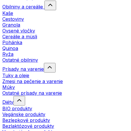
Obilniny a cereálie
Kaše
Cestoviny
Granola
Ovsené vločky
Cereálie a müsli
Pohánka
Quinoa
Ryža
Ostatné obilniny
Prísady na varenie
Tuky a oleje
Zmesi na pečenie a varenie
Múky
Ostatné prísady na varenie
Diéty
BIO produkty
Vegánske produkty
Bezlepkové produkty
Bezlaktózové produkty