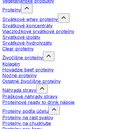
Vegetariánske produkty
Proteíny
Srvátkové whey proteíny
Srvátkové koncentráty
Viaczložkové srvátkové proteíny
Srvátkové izoláty
Srvátkové hydrolyzáty
Clear proteíny
Živočíšne proteíny
Kolagén
Hovädzie beef proteíny
Nočné proteíny
Ostatné živočíšne proteíny
Náhrada stravy
Práškové náhrady stravy
Proteínové ready to drink nápoje
Proteíny podľa účelu
Proteíny na rast svalov
Proteíny na chudnutie