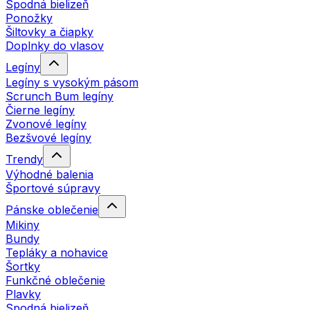
Spodná bielizeň
Ponožky
Šiltovky a čiapky
Doplnky do vlasov
Legíny
Legíny s vysokým pásom
Scrunch Bum legíny
Čierne legíny
Zvonové legíny
Bezšvové legíny
Trendy
Výhodné balenia
Športové súpravy
Pánske oblečenie
Mikiny
Bundy
Tepláky a nohavice
Šortky
Funkčné oblečenie
Plavky
Spodná bielizeň