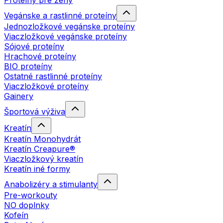
Proteíny pre ženy
Vegánske a rastlinné proteíny
Jednozložkové vegánske proteíny
Viaczložkové vegánske proteíny
Sójové proteíny
Hrachové proteíny
BIO proteíny
Ostatné rastlinné proteíny
Viaczložkové proteíny
Gainery
Športová výživa
Kreatín
Kreatín Monohydrát
Kreatín Creapure®
Viaczložkový kreatín
Kreatín iné formy
Anabolizéry a stimulanty
Pre-workouty
NO doplnky
Kofeín