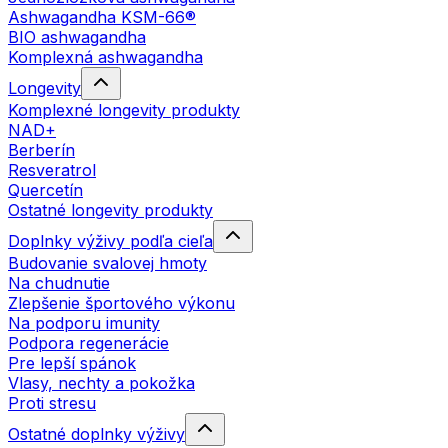
Ashwagandha KSM-66®
BIO ashwagandha
Komplexná ashwagandha
Longevity
Komplexné longevity produkty
NAD+
Berberín
Resveratrol
Quercetín
Ostatné longevity produkty
Doplnky výživy podľa cieľa
Budovanie svalovej hmoty
Na chudnutie
Zlepšenie športového výkonu
Na podporu imunity
Podpora regenerácie
Pre lepší spánok
Vlasy, nechty a pokožka
Proti stresu
Ostatné doplnky výživy