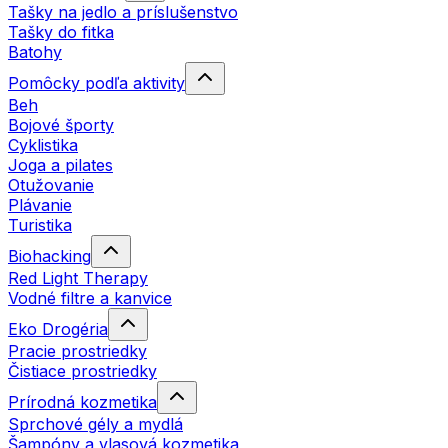
Tašky na jedlo a príslušenstvo
Tašky do fitka
Batohy
Pomôcky podľa aktivity
Beh
Bojové športy
Cyklistika
Joga a pilates
Otužovanie
Plávanie
Turistika
Biohacking
Red Light Therapy
Vodné filtre a kanvice
Eko Drogéria
Pracie prostriedky
Čistiace prostriedky
Prírodná kozmetika
Sprchové gély a mydlá
Šampóny a vlasová kozmetika