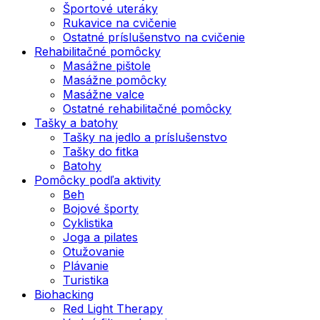
Športové uteráky
Rukavice na cvičenie
Ostatné príslušenstvo na cvičenie
Rehabilitačné pomôcky
Masážne pištole
Masážne pomôcky
Masážne valce
Ostatné rehabilitačné pomôcky
Tašky a batohy
Tašky na jedlo a príslušenstvo
Tašky do fitka
Batohy
Pomôcky podľa aktivity
Beh
Bojové športy
Cyklistika
Joga a pilates
Otužovanie
Plávanie
Turistika
Biohacking
Red Light Therapy