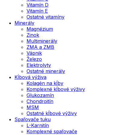
Vitamín D
Vitamín E
Ostatné vitamíny
Minerály
Magnézium
Zinok
Multiminerály
ZMA a ZMB
Vápnik
Železo
Elektrolyty
Ostatné minerály
Kĺbová výživa
Kolagén na kĺby
Komplexné kĺbové výživy
Glukozamín
Chondroitín
MSM
Ostatné kĺbové výživy
Spaľovače tuku
L-Karnitín
Komplexné spaľovače