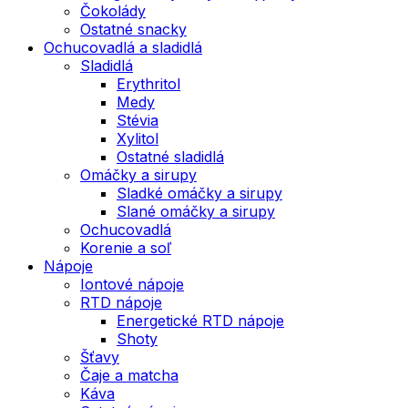
Čokolády
Ostatné snacky
Ochucovadlá a sladidlá
Sladidlá
Erythritol
Medy
Stévia
Xylitol
Ostatné sladidlá
Omáčky a sirupy
Sladké omáčky a sirupy
Slané omáčky a sirupy
Ochucovadlá
Korenie a soľ
Nápoje
Iontové nápoje
RTD nápoje
Energetické RTD nápoje
Shoty
Šťavy
Čaje a matcha
Káva