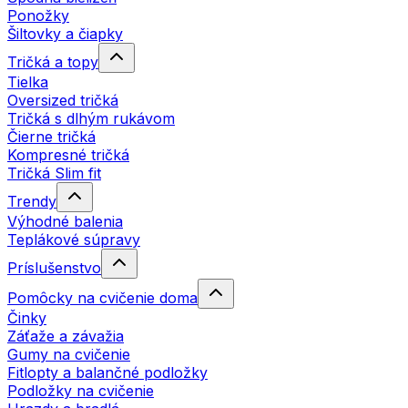
Ponožky
Šiltovky a čiapky
Tričká a topy
Tielka
Oversized tričká
Tričká s dlhým rukávom
Čierne tričká
Kompresné tričká
Tričká Slim fit
Trendy
Výhodné balenia
Teplákové súpravy
Príslušenstvo
Pomôcky na cvičenie doma
Činky
Záťaže a závažia
Gumy na cvičenie
Fitlopty a balančné podložky
Podložky na cvičenie