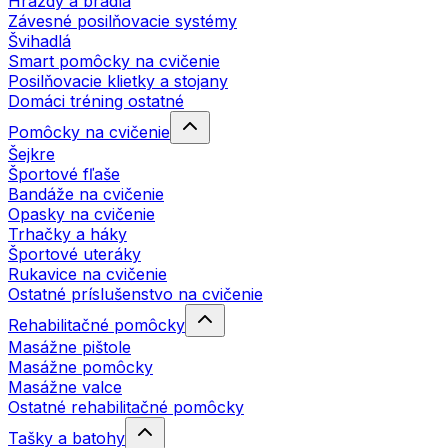
Hrazdy a bradlá
Závesné posilňovacie systémy
Švihadlá
Smart pomôcky na cvičenie
Posilňovacie klietky a stojany
Domáci tréning ostatné
Pomôcky na cvičenie
Šejkre
Športové fľaše
Bandáže na cvičenie
Opasky na cvičenie
Trhačky a háky
Športové uteráky
Rukavice na cvičenie
Ostatné príslušenstvo na cvičenie
Rehabilitačné pomôcky
Masážne pištole
Masážne pomôcky
Masážne valce
Ostatné rehabilitačné pomôcky
Tašky a batohy