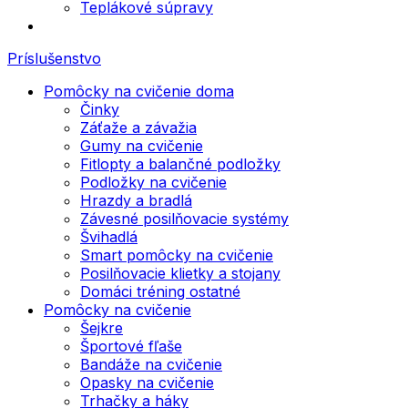
Teplákové súpravy
Príslušenstvo
Pomôcky na cvičenie doma
Činky
Záťaže a závažia
Gumy na cvičenie
Fitlopty a balančné podložky
Podložky na cvičenie
Hrazdy a bradlá
Závesné posilňovacie systémy
Švihadlá
Smart pomôcky na cvičenie
Posilňovacie klietky a stojany
Domáci tréning ostatné
Pomôcky na cvičenie
Šejkre
Športové fľaše
Bandáže na cvičenie
Opasky na cvičenie
Trhačky a háky