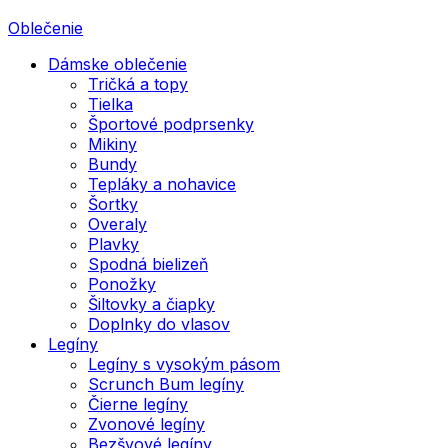
Oblečenie
Dámske oblečenie
Tričká a topy
Tielka
Športové podprsenky
Mikiny
Bundy
Tepláky a nohavice
Šortky
Overaly
Plavky
Spodná bielizeň
Ponožky
Šiltovky a čiapky
Doplnky do vlasov
Legíny
Legíny s vysokým pásom
Scrunch Bum legíny
Čierne legíny
Zvonové legíny
Bezšvové legíny