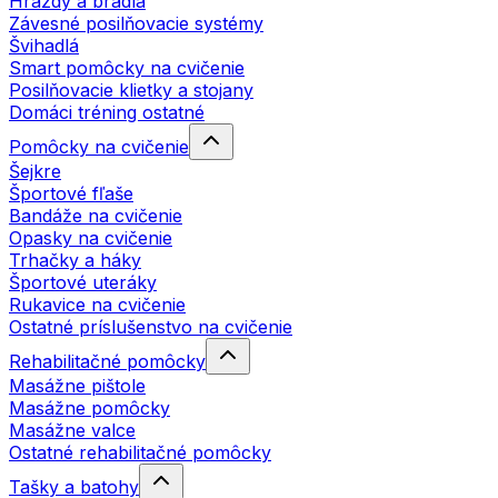
Hrazdy a bradlá
Závesné posilňovacie systémy
Švihadlá
Smart pomôcky na cvičenie
Posilňovacie klietky a stojany
Domáci tréning ostatné
Pomôcky na cvičenie
Šejkre
Športové fľaše
Bandáže na cvičenie
Opasky na cvičenie
Trhačky a háky
Športové uteráky
Rukavice na cvičenie
Ostatné príslušenstvo na cvičenie
Rehabilitačné pomôcky
Masážne pištole
Masážne pomôcky
Masážne valce
Ostatné rehabilitačné pomôcky
Tašky a batohy