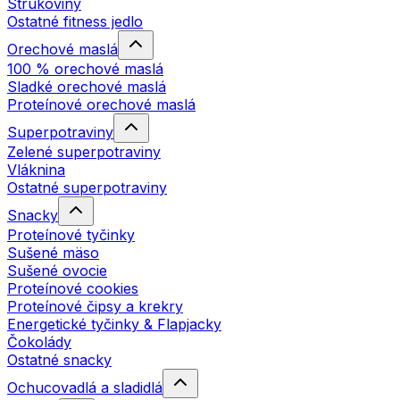
Strukoviny
Ostatné fitness jedlo
Orechové maslá
100 % orechové maslá
Sladké orechové maslá
Proteínové orechové maslá
Superpotraviny
Zelené superpotraviny
Vláknina
Ostatné superpotraviny
Snacky
Proteínové tyčinky
Sušené mäso
Sušené ovocie
Proteínové cookies
Proteínové čipsy a krekry
Energetické tyčinky & Flapjacky
Čokolády
Ostatné snacky
Ochucovadlá a sladidlá