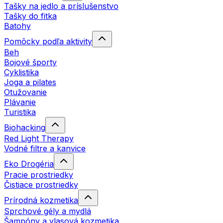
Tašky na jedlo a príslušenstvo
Tašky do fitka
Batohy
Pomôcky podľa aktivity
Beh
Bojové športy
Cyklistika
Joga a pilates
Otužovanie
Plávanie
Turistika
Biohacking
Red Light Therapy
Vodné filtre a kanvice
Eko Drogéria
Pracie prostriedky
Čistiace prostriedky
Prírodná kozmetika
Sprchové gély a mydlá
Šampóny a vlasová kozmetika