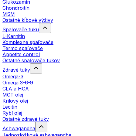
Glukozamín
Chondroitín
MSM
Ostatné kĺbové výživy
Spaľovače tuku
L-Karnitín
Komplexné spaľovače
Termo spaľovače
Appetite control
Ostatné spaľovače tukov
Zdravé tuky
Omega-3
Omega 3-6-9
CLA a HCA
MCT olej
Krilový olej
Lecitín
Rybí olej
Ostatné zdravé tuky
Ashwagandha
Jednozložková ashwagandha