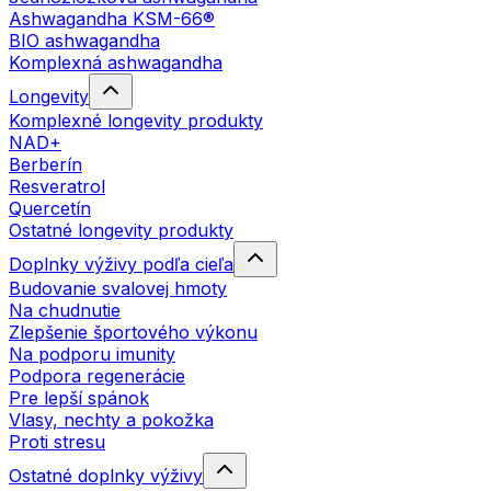
Ashwagandha KSM-66®
BIO ashwagandha
Komplexná ashwagandha
Longevity
Komplexné longevity produkty
NAD+
Berberín
Resveratrol
Quercetín
Ostatné longevity produkty
Doplnky výživy podľa cieľa
Budovanie svalovej hmoty
Na chudnutie
Zlepšenie športového výkonu
Na podporu imunity
Podpora regenerácie
Pre lepší spánok
Vlasy, nechty a pokožka
Proti stresu
Ostatné doplnky výživy