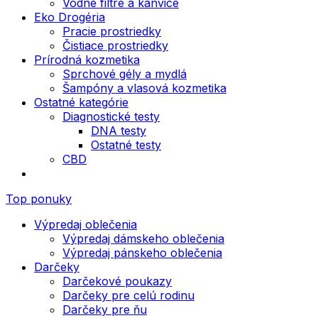
Vodné filtre a kanvice
Eko Drogéria
Pracie prostriedky
Čistiace prostriedky
Prírodná kozmetika
Sprchové gély a mydlá
Šampóny a vlasová kozmetika
Ostatné kategórie
Diagnostické testy
DNA testy
Ostatné testy
CBD
Top ponuky
Výpredaj oblečenia
Výpredaj dámskeho oblečenia
Výpredaj pánskeho oblečenia
Darčeky
Darčekové poukazy
Darčeky pre celú rodinu
Darčeky pre ňu