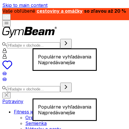
Skip to main content
Vaše obľúbené
cestoviny a omáčky
so zľavou až 20 %
Populárne vyhľadávania
Najpredávanejšie
Potraviny
Populárne vyhľadávania
Fitness jedlo
Najpredávanejšie
Orechy
Semienka
Nátierky a pasty