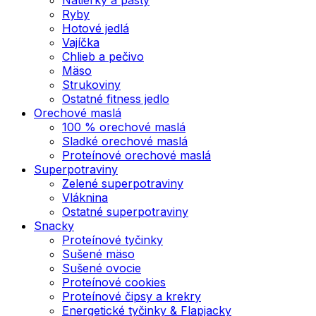
Ryby
Hotové jedlá
Vajíčka
Chlieb a pečivo
Mäso
Strukoviny
Ostatné fitness jedlo
Orechové maslá
100 % orechové maslá
Sladké orechové maslá
Proteínové orechové maslá
Superpotraviny
Zelené superpotraviny
Vláknina
Ostatné superpotraviny
Snacky
Proteínové tyčinky
Sušené mäso
Sušené ovocie
Proteínové cookies
Proteínové čipsy a krekry
Energetické tyčinky & Flapjacky