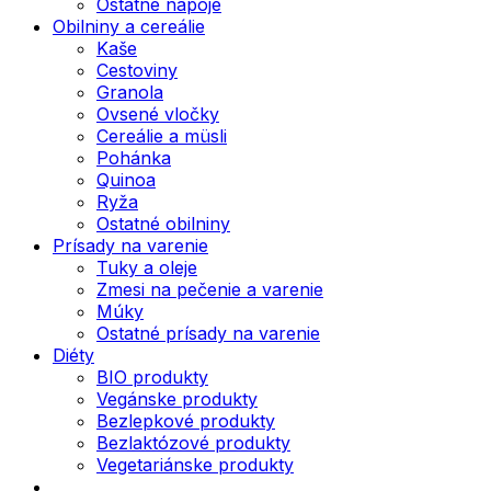
Ostatné nápoje
Obilniny a cereálie
Kaše
Cestoviny
Granola
Ovsené vločky
Cereálie a müsli
Pohánka
Quinoa
Ryža
Ostatné obilniny
Prísady na varenie
Tuky a oleje
Zmesi na pečenie a varenie
Múky
Ostatné prísady na varenie
Diéty
BIO produkty
Vegánske produkty
Bezlepkové produkty
Bezlaktózové produkty
Vegetariánske produkty