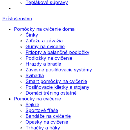
Teplákové súpravy
Príslušenstvo
Pomôcky na cvičenie doma
Činky
Záťaže a závažia
Gumy na cvičenie
Fitlopty a balančné podložky
Podložky na cvičenie
Hrazdy a bradlá
Závesné posilňovacie systémy
Švihadlá
Smart pomôcky na cvičenie
Posilňovacie klietky a stojany
Domáci tréning ostatné
Pomôcky na cvičenie
Šejkre
Športové fľaše
Bandáže na cvičenie
Opasky na cvičenie
Trhačky a háky