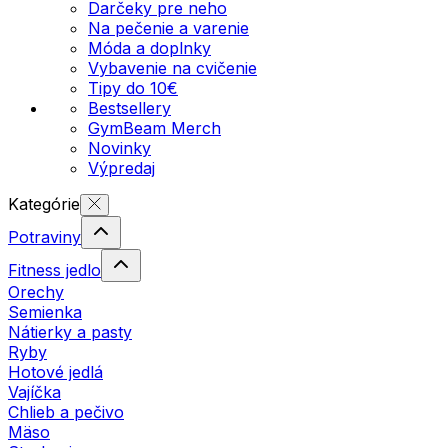
Darčeky pre neho
Na pečenie a varenie
Móda a doplnky
Vybavenie na cvičenie
Tipy do 10€
Bestsellery
GymBeam Merch
Novinky
Výpredaj
Kategórie
Potraviny
Fitness jedlo
Orechy
Semienka
Nátierky a pasty
Ryby
Hotové jedlá
Vajíčka
Chlieb a pečivo
Mäso