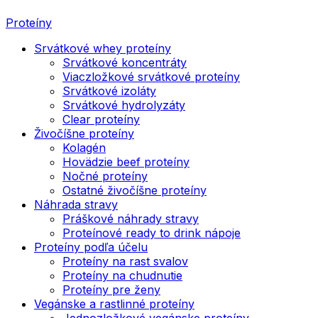
Proteíny
Srvátkové whey proteíny
Srvátkové koncentráty
Viaczložkové srvátkové proteíny
Srvátkové izoláty
Srvátkové hydrolyzáty
Clear proteíny
Živočíšne proteíny
Kolagén
Hovädzie beef proteíny
Nočné proteíny
Ostatné živočíšne proteíny
Náhrada stravy
Práškové náhrady stravy
Proteínové ready to drink nápoje
Proteíny podľa účelu
Proteíny na rast svalov
Proteíny na chudnutie
Proteíny pre ženy
Vegánske a rastlinné proteíny
Jednozložkové vegánske proteíny