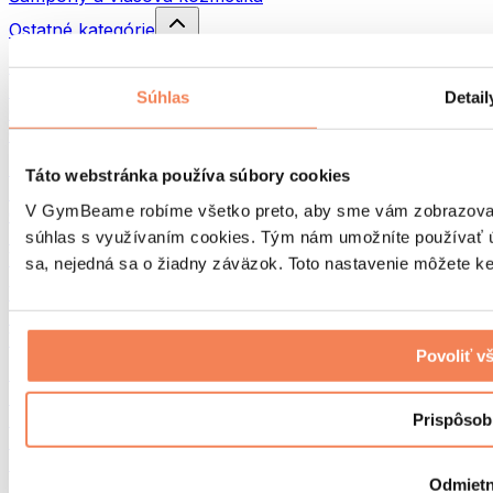
Ostatné kategórie
Diagnostické testy
DNA testy
Súhlas
Detail
Ostatné testy
CBD
Top ponuky
Táto webstránka používa súbory cookies
Bestsellery
V GymBeame robíme všetko preto, aby sme vám zobrazovali 
GymBeam Merch
Novinky
súhlas s využívaním cookies. Tým nám umožníte používať
Výpredaj
sa, nejedná sa o žiadny záväzok. Toto nastavenie môžete ke
Výpredaj oblečenia
Výpredaj dámskeho oblečenia
Výpredaj pánskeho oblečenia
Povoliť v
Darčeky
Darčekové poukazy
Darčeky pre celú rodinu
Prispôsob
Darčeky pre ňu
Darčeky pre neho
Odmiet
Na pečenie a varenie