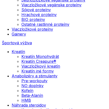
Viaczložkové vegánske proteíny
Sójové proteíny
Hrachové proteíny
BIO proteíny
Ostatné rastlinné proteíny
Viaczložkové proteíny
Gainery
Športová výživa
Kreatín
Kreatín Monohydrát
Kreatín Creapure®
Viaczložkový kreatín
Kreatín iné formy
Anabolizéry a stimulanty
Pre-workouty
NO doplnky
Kofeín
Beta-Alanín
HMB
Náhrada steroidov