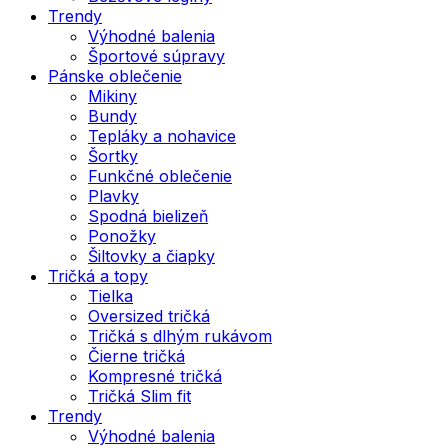
Trendy
Výhodné balenia
Športové súpravy
Pánske oblečenie
Mikiny
Bundy
Tepláky a nohavice
Šortky
Funkčné oblečenie
Plavky
Spodná bielizeň
Ponožky
Šiltovky a čiapky
Tričká a topy
Tielka
Oversized tričká
Tričká s dlhým rukávom
Čierne tričká
Kompresné tričká
Tričká Slim fit
Trendy
Výhodné balenia