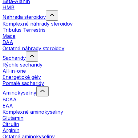
Beta-Alanín
HMB
Náhrada steroidov
Komplexné náhrady steroidov
Tribulus Terrestris
Maca
DAA
Ostatné náhrady steroidov
Sacharidy
Rýchle sacharidy
All-in-one
Energetické gély
Pomalé sacharidy
Aminokyseliny
BCAA
EAA
Komplexné aminokyseliny
Glutamín
Citrulín
Arginín
Ostatné aminokyseliny