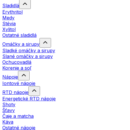
Sladidlá
Erythritol
Medy
Stévia
Xylitol
Ostatné sladidlá
Omáčky a sirupy
Sladké omáčky a sirupy
Slané omáčky a sirupy
Ochucovadlá
Korenie a soľ
Nápoje
Iontové nápoje
RTD nápoje
Energetické RTD nápoje
Shoty
Šťavy
Čaje a matcha
Káva
Ostatné nápoje