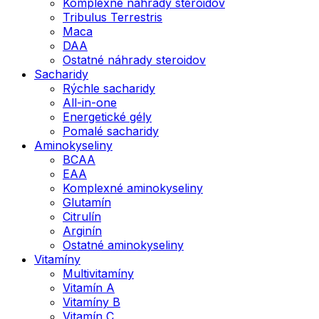
Komplexné náhrady steroidov
Tribulus Terrestris
Maca
DAA
Ostatné náhrady steroidov
Sacharidy
Rýchle sacharidy
All-in-one
Energetické gély
Pomalé sacharidy
Aminokyseliny
BCAA
EAA
Komplexné aminokyseliny
Glutamín
Citrulín
Arginín
Ostatné aminokyseliny
Vitamíny
Multivitamíny
Vitamín A
Vitamíny B
Vitamín C