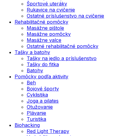
Športové uteráky
Rukavice na cvičenie
Ostatné príslušenstvo na cvičenie
Rehabilitačné pomôcky
Masážne pištole
Masážne pomôcky
Masážne valce
Ostatné rehabilitačné pomôcky
Tašky a batohy
Tašky na jedlo a príslušenstvo
Tašky do fitka
Batohy
Pomôcky podľa aktivity
Beh
Bojové športy
Cyklistika
Joga a pilates
Otužovanie
Plávanie
Turistika
Biohacking
Red Light Therapy