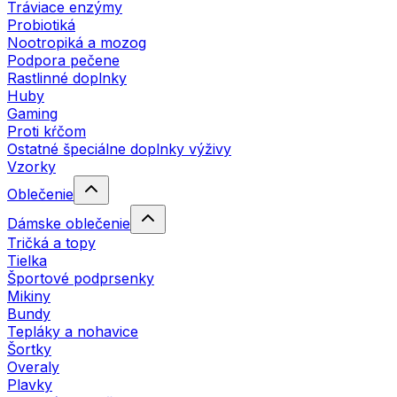
Tráviace enzýmy
Probiotiká
Nootropiká a mozog
Podpora pečene
Rastlinné doplnky
Huby
Gaming
Proti kŕčom
Ostatné špeciálne doplnky výživy
Vzorky
Oblečenie
Dámske oblečenie
Tričká a topy
Tielka
Športové podprsenky
Mikiny
Bundy
Tepláky a nohavice
Šortky
Overaly
Plavky