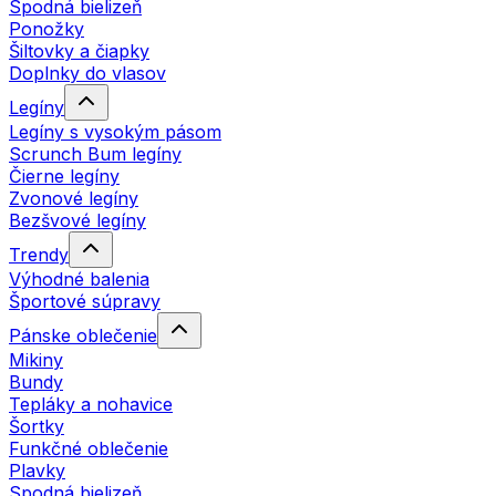
Spodná bielizeň
Ponožky
Šiltovky a čiapky
Doplnky do vlasov
Legíny
Legíny s vysokým pásom
Scrunch Bum legíny
Čierne legíny
Zvonové legíny
Bezšvové legíny
Trendy
Výhodné balenia
Športové súpravy
Pánske oblečenie
Mikiny
Bundy
Tepláky a nohavice
Šortky
Funkčné oblečenie
Plavky
Spodná bielizeň