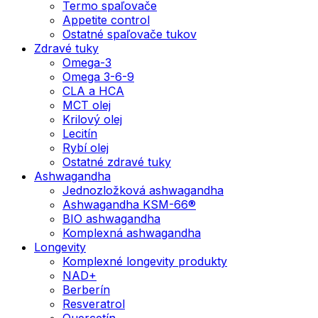
Termo spaľovače
Appetite control
Ostatné spaľovače tukov
Zdravé tuky
Omega-3
Omega 3-6-9
CLA a HCA
MCT olej
Krilový olej
Lecitín
Rybí olej
Ostatné zdravé tuky
Ashwagandha
Jednozložková ashwagandha
Ashwagandha KSM-66®
BIO ashwagandha
Komplexná ashwagandha
Longevity
Komplexné longevity produkty
NAD+
Berberín
Resveratrol
Quercetín