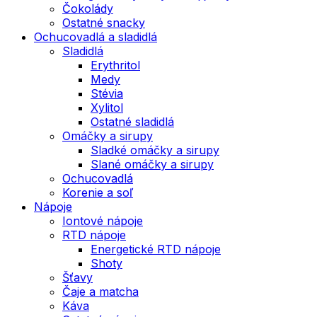
Čokolády
Ostatné snacky
Ochucovadlá a sladidlá
Sladidlá
Erythritol
Medy
Stévia
Xylitol
Ostatné sladidlá
Omáčky a sirupy
Sladké omáčky a sirupy
Slané omáčky a sirupy
Ochucovadlá
Korenie a soľ
Nápoje
Iontové nápoje
RTD nápoje
Energetické RTD nápoje
Shoty
Šťavy
Čaje a matcha
Káva