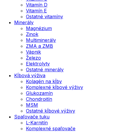
Vitamín D
Vitamín E
Ostatné vitamíny
Minerály
Magnézium
Zinok
Multiminerály
ZMA a ZMB
Vápnik
Železo
Elektrolyty
Ostatné minerály
Kĺbová výživa
Kolagén na kĺby
Komplexné kĺbové výživy
Glukozamín
Chondroitín
MSM
Ostatné kĺbové výživy
Spaľovače tuku
L-Karnitín
Komplexné spaľovače