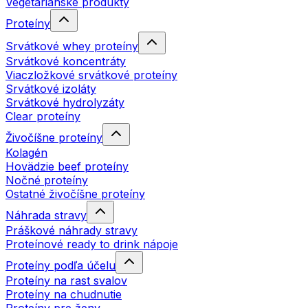
Vegetariánske produkty
Proteíny
Srvátkové whey proteíny
Srvátkové koncentráty
Viaczložkové srvátkové proteíny
Srvátkové izoláty
Srvátkové hydrolyzáty
Clear proteíny
Živočíšne proteíny
Kolagén
Hovädzie beef proteíny
Nočné proteíny
Ostatné živočíšne proteíny
Náhrada stravy
Práškové náhrady stravy
Proteínové ready to drink nápoje
Proteíny podľa účelu
Proteíny na rast svalov
Proteíny na chudnutie