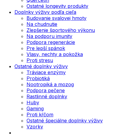
Ostatné longevity produkty
Doplnky výživy podľa cieľa
Budovanie svalovej hmoty
Na chudnutie
Zlepšenie športového výkonu
Na podporu imunity
Podpora regenerácie
Pre lepší spánok
Vlasy, nechty a pokožka
Proti stresu
Ostatné doplnky výživy
Tráviace enzýmy
Probiotiká
Nootropiká a mozog
Podpora pečene
Rastlinné doplnky
Huby
Gaming
Proti kŕčom
Ostatné špeciálne doplnky výživy
Vzorky