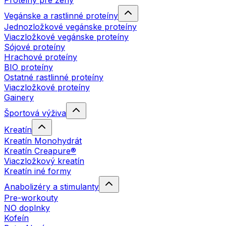
Proteíny pre ženy
Vegánske a rastlinné proteíny
Jednozložkové vegánske proteíny
Viaczložkové vegánske proteíny
Sójové proteíny
Hrachové proteíny
BIO proteíny
Ostatné rastlinné proteíny
Viaczložkové proteíny
Gainery
Športová výživa
Kreatín
Kreatín Monohydrát
Kreatín Creapure®
Viaczložkový kreatín
Kreatín iné formy
Anabolizéry a stimulanty
Pre-workouty
NO doplnky
Kofeín