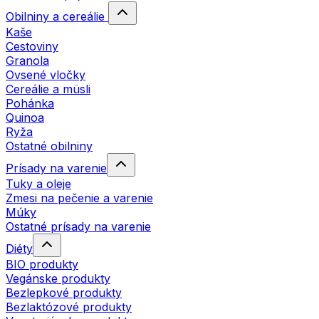
Obilniny a cereálie
Kaše
Cestoviny
Granola
Ovsené vločky
Cereálie a müsli
Pohánka
Quinoa
Ryža
Ostatné obilniny
Prísady na varenie
Tuky a oleje
Zmesi na pečenie a varenie
Múky
Ostatné prísady na varenie
Diéty
BIO produkty
Vegánske produkty
Bezlepkové produkty
Bezlaktózové produkty