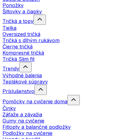
Ponožky
Šiltovky a čiapky
Tričká a topy
Tielka
Oversized tričká
Tričká s dlhým rukávom
Čierne tričká
Kompresné tričká
Tričká Slim fit
Trendy
Výhodné balenia
Teplákové súpravy
Príslušenstvo
Pomôcky na cvičenie doma
Činky
Záťaže a závažia
Gumy na cvičenie
Fitlopty a balančné podložky
Podložky na cvičenie