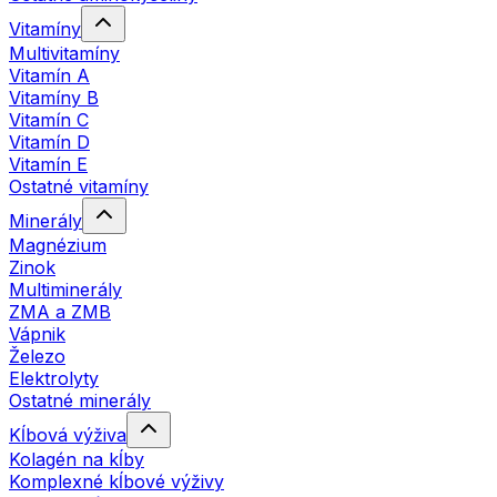
Vitamíny
Multivitamíny
Vitamín A
Vitamíny B
Vitamín C
Vitamín D
Vitamín E
Ostatné vitamíny
Minerály
Magnézium
Zinok
Multiminerály
ZMA a ZMB
Vápnik
Železo
Elektrolyty
Ostatné minerály
Kĺbová výživa
Kolagén na kĺby
Komplexné kĺbové výživy