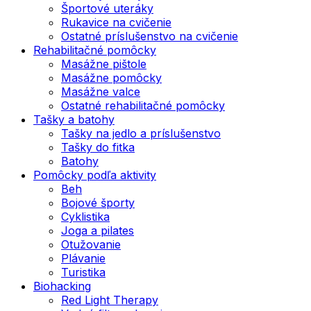
Športové uteráky
Rukavice na cvičenie
Ostatné príslušenstvo na cvičenie
Rehabilitačné pomôcky
Masážne pištole
Masážne pomôcky
Masážne valce
Ostatné rehabilitačné pomôcky
Tašky a batohy
Tašky na jedlo a príslušenstvo
Tašky do fitka
Batohy
Pomôcky podľa aktivity
Beh
Bojové športy
Cyklistika
Joga a pilates
Otužovanie
Plávanie
Turistika
Biohacking
Red Light Therapy