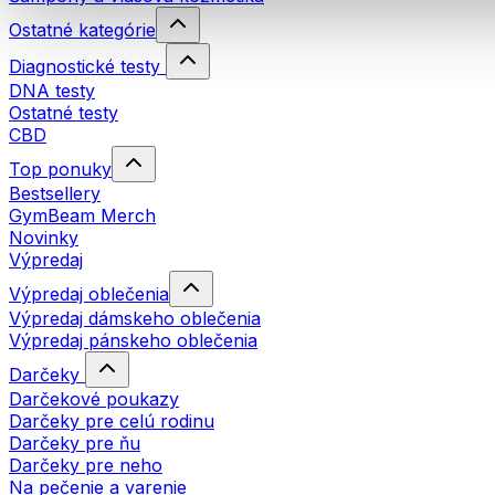
Ostatné kategórie
Diagnostické testy
DNA testy
Ostatné testy
CBD
Top ponuky
Bestsellery
GymBeam Merch
Novinky
Výpredaj
Výpredaj oblečenia
Výpredaj dámskeho oblečenia
Výpredaj pánskeho oblečenia
Darčeky
Darčekové poukazy
Darčeky pre celú rodinu
Darčeky pre ňu
Darčeky pre neho
Na pečenie a varenie