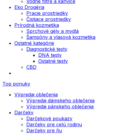
Vodné filtre a kanvice
Eko Drogéria
Pracie prostriedky
Čistiace prostriedky
Prírodná kozmetika
Sprchové gély a mydlá
Šampóny a vlasová kozmetika
Ostatné kategórie
Diagnostické testy
DNA testy
Ostatné testy
CBD
Top ponuky
Výpredaj oblečenia
Výpredaj dámskeho oblečenia
Výpredaj pánskeho oblečenia
Darčeky
Darčekové poukazy
Darčeky pre celú rodinu
Darčeky pre ňu