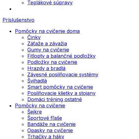
Teplákové súpravy
Príslušenstvo
Pomôcky na cvičenie doma
Činky
Záťaže a závažia
Gumy na cvičenie
Fitlopty a balančné podložky
Podložky na cvičenie
Hrazdy a bradlá
Závesné posilňovacie systémy
Švihadlá
Smart pomôcky na cvičenie
Posilňovacie klietky a stojany
Domáci tréning ostatné
Pomôcky na cvičenie
Šejkre
Športové fľaše
Bandáže na cvičenie
Opasky na cvičenie
Trhačky a háky