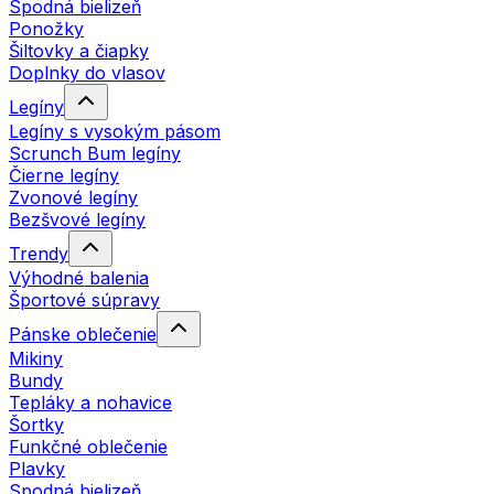
Spodná bielizeň
Ponožky
Šiltovky a čiapky
Doplnky do vlasov
Legíny
Legíny s vysokým pásom
Scrunch Bum legíny
Čierne legíny
Zvonové legíny
Bezšvové legíny
Trendy
Výhodné balenia
Športové súpravy
Pánske oblečenie
Mikiny
Bundy
Tepláky a nohavice
Šortky
Funkčné oblečenie
Plavky
Spodná bielizeň