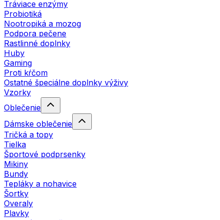
Tráviace enzýmy
Probiotiká
Nootropiká a mozog
Podpora pečene
Rastlinné doplnky
Huby
Gaming
Proti kŕčom
Ostatné špeciálne doplnky výživy
Vzorky
Oblečenie
Dámske oblečenie
Tričká a topy
Tielka
Športové podprsenky
Mikiny
Bundy
Tepláky a nohavice
Šortky
Overaly
Plavky