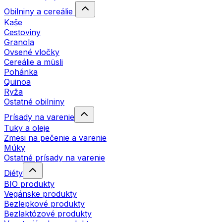
Obilniny a cereálie
Kaše
Cestoviny
Granola
Ovsené vločky
Cereálie a müsli
Pohánka
Quinoa
Ryža
Ostatné obilniny
Prísady na varenie
Tuky a oleje
Zmesi na pečenie a varenie
Múky
Ostatné prísady na varenie
Diéty
BIO produkty
Vegánske produkty
Bezlepkové produkty
Bezlaktózové produkty