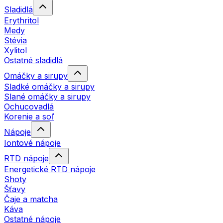
Sladidlá
Erythritol
Medy
Stévia
Xylitol
Ostatné sladidlá
Omáčky a sirupy
Sladké omáčky a sirupy
Slané omáčky a sirupy
Ochucovadlá
Korenie a soľ
Nápoje
Iontové nápoje
RTD nápoje
Energetické RTD nápoje
Shoty
Šťavy
Čaje a matcha
Káva
Ostatné nápoje