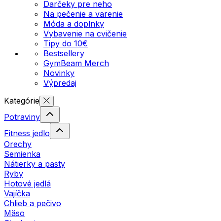
Darčeky pre neho
Na pečenie a varenie
Móda a doplnky
Vybavenie na cvičenie
Tipy do 10€
Bestsellery
GymBeam Merch
Novinky
Výpredaj
Kategórie
Potraviny
Fitness jedlo
Orechy
Semienka
Nátierky a pasty
Ryby
Hotové jedlá
Vajíčka
Chlieb a pečivo
Mäso