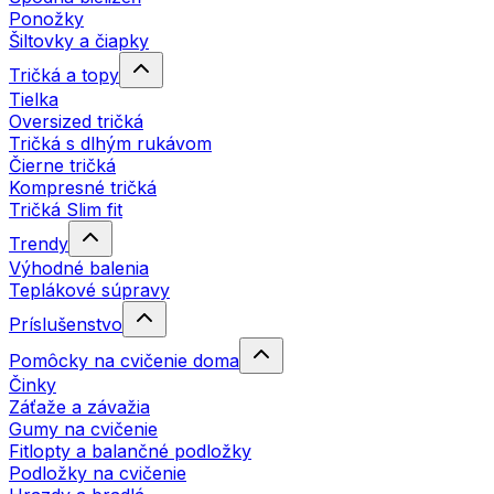
Ponožky
Šiltovky a čiapky
Tričká a topy
Tielka
Oversized tričká
Tričká s dlhým rukávom
Čierne tričká
Kompresné tričká
Tričká Slim fit
Trendy
Výhodné balenia
Teplákové súpravy
Príslušenstvo
Pomôcky na cvičenie doma
Činky
Záťaže a závažia
Gumy na cvičenie
Fitlopty a balančné podložky
Podložky na cvičenie