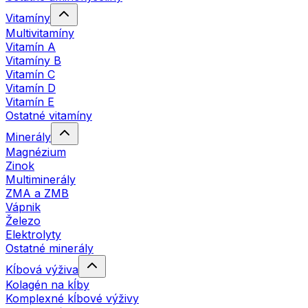
Vitamíny
Multivitamíny
Vitamín A
Vitamíny B
Vitamín C
Vitamín D
Vitamín E
Ostatné vitamíny
Minerály
Magnézium
Zinok
Multiminerály
ZMA a ZMB
Vápnik
Železo
Elektrolyty
Ostatné minerály
Kĺbová výživa
Kolagén na kĺby
Komplexné kĺbové výživy