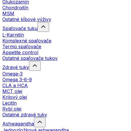
Glukozamín
Chondroitín
MSM
Ostatné kĺbové výživy
Spaľovače tuku
L-Karnitín
Komplexné spaľovače
Termo spaľovače
Appetite control
Ostatné spaľovače tukov
Zdravé tuky
Omega-3
Omega 3-6-9
CLA a HCA
MCT olej
Krilový olej
Lecitín
Rybí olej
Ostatné zdravé tuky
Ashwagandha
Jednozložková ashwagandha