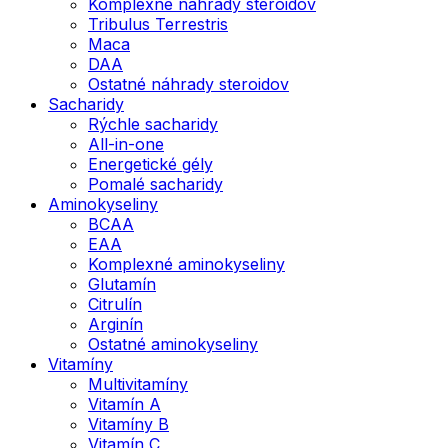
Komplexné náhrady steroidov
Tribulus Terrestris
Maca
DAA
Ostatné náhrady steroidov
Sacharidy
Rýchle sacharidy
All-in-one
Energetické gély
Pomalé sacharidy
Aminokyseliny
BCAA
EAA
Komplexné aminokyseliny
Glutamín
Citrulín
Arginín
Ostatné aminokyseliny
Vitamíny
Multivitamíny
Vitamín A
Vitamíny B
Vitamín C