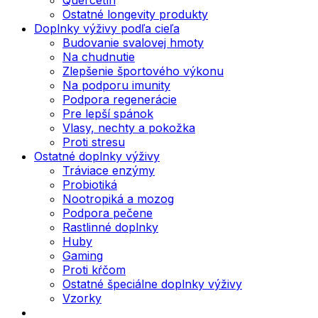
Ostatné longevity produkty
Doplnky výživy podľa cieľa
Budovanie svalovej hmoty
Na chudnutie
Zlepšenie športového výkonu
Na podporu imunity
Podpora regenerácie
Pre lepší spánok
Vlasy, nechty a pokožka
Proti stresu
Ostatné doplnky výživy
Tráviace enzýmy
Probiotiká
Nootropiká a mozog
Podpora pečene
Rastlinné doplnky
Huby
Gaming
Proti kŕčom
Ostatné špeciálne doplnky výživy
Vzorky