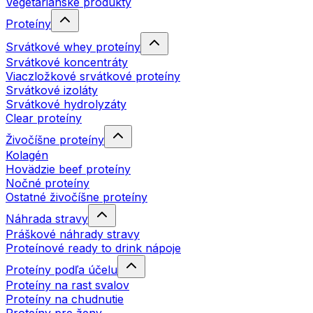
Vegetariánske produkty
Proteíny
Srvátkové whey proteíny
Srvátkové koncentráty
Viaczložkové srvátkové proteíny
Srvátkové izoláty
Srvátkové hydrolyzáty
Clear proteíny
Živočíšne proteíny
Kolagén
Hovädzie beef proteíny
Nočné proteíny
Ostatné živočíšne proteíny
Náhrada stravy
Práškové náhrady stravy
Proteínové ready to drink nápoje
Proteíny podľa účelu
Proteíny na rast svalov
Proteíny na chudnutie