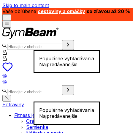
Skip to main content
Vaše obľúbené
cestoviny a omáčky
so zľavou až 20 %
Populárne vyhľadávania
Najpredávanejšie
Potraviny
Populárne vyhľadávania
Fitness jedlo
Najpredávanejšie
Orechy
Semienka
Nátierky a pasty