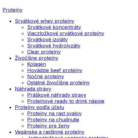
Proteíny
Srvátkové whey proteíny
Srvátkové koncentráty
Viaczložkové srvátkové proteíny
Srvátkové izoláty
Srvátkové hydrolyzáty
Clear proteíny
Živočíšne proteíny
Kolagén
Hovädzie beef proteíny
Nočné proteíny
Ostatné živočíšne proteíny
Náhrada stravy
Práškové náhrady stravy
Proteínové ready to drink nápoje
Proteíny podľa účelu
Proteíny na rast svalov
Proteíny na chudnutie
Proteíny pre ženy
Vegánske a rastlinné proteíny
Jednozložkové vegánske proteíny