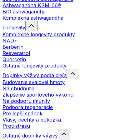
Ashwagandha KSM-66®
BIO ashwagandha
Komplexná ashwagandha
Longevity
Komplexné longevity produkty
NAD+
Berberín
Resveratrol
Quercetín
Ostatné longevity produkty
Doplnky výživy podľa cieľa
Budovanie svalovej hmoty
Na chudnutie
Zlepšenie športového výkonu
Na podporu imunity
Podpora regenerácie
Pre lepší spánok
Vlasy, nechty a pokožka
Proti stresu
Ostatné doplnky výživy