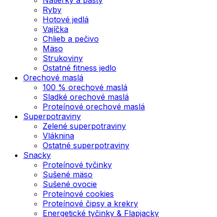
Ryby
Hotové jedlá
Vajíčka
Chlieb a pečivo
Mäso
Strukoviny
Ostatné fitness jedlo
Orechové maslá
100 % orechové maslá
Sladké orechové maslá
Proteínové orechové maslá
Superpotraviny
Zelené superpotraviny
Vláknina
Ostatné superpotraviny
Snacky
Proteínové tyčinky
Sušené mäso
Sušené ovocie
Proteínové cookies
Proteínové čipsy a krekry
Energetické tyčinky & Flapjacky