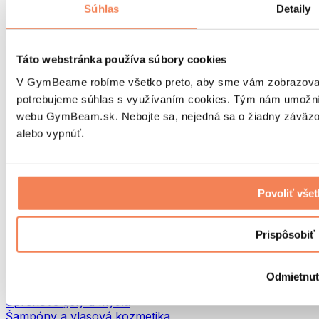
Tašky na jedlo a príslušenstvo
Súhlas
Detaily
Tašky do fitka
Batohy
Pomôcky podľa aktivity
Táto webstránka používa súbory cookies
Beh
V GymBeame robíme všetko preto, aby sme vám zobrazovali 
Bojové športy
potrebujeme súhlas s využívaním cookies. Tým nám umožní
Cyklistika
webu GymBeam.sk. Nebojte sa, nejedná sa o žiadny záväzok
Joga a pilates
Otužovanie
alebo vypnúť.
Plávanie
Turistika
Biohacking
Povoliť vše
Red Light Therapy
Vodné filtre a kanvice
Eko Drogéria
Prispôsobiť
Pracie prostriedky
Čistiace prostriedky
Odmietnu
Prírodná kozmetika
Sprchové gély a mydlá
Šampóny a vlasová kozmetika