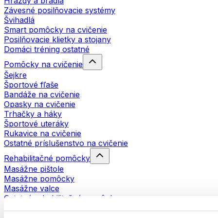
Hrazdy a bradlá
Závesné posilňovacie systémy
Švihadlá
Smart pomôcky na cvičenie
Posilňovacie klietky a stojany
Domáci tréning ostatné
Pomôcky na cvičenie
Šejkre
Športové fľaše
Bandáže na cvičenie
Opasky na cvičenie
Trhačky a háky
Športové uteráky
Rukavice na cvičenie
Ostatné príslušenstvo na cvičenie
Rehabilitačné pomôcky
Masážne pištole
Masážne pomôcky
Masážne valce
Ostatné rehabilitačné pomôcky
Tašky a batohy