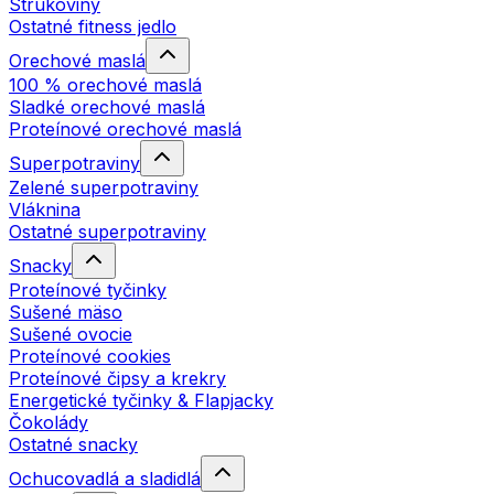
Strukoviny
Ostatné fitness jedlo
Orechové maslá
100 % orechové maslá
Sladké orechové maslá
Proteínové orechové maslá
Superpotraviny
Zelené superpotraviny
Vláknina
Ostatné superpotraviny
Snacky
Proteínové tyčinky
Sušené mäso
Sušené ovocie
Proteínové cookies
Proteínové čipsy a krekry
Energetické tyčinky & Flapjacky
Čokolády
Ostatné snacky
Ochucovadlá a sladidlá