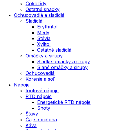
Čokolády
Ostatné snacky
Ochucovadlá a sladidlá
Sladidlá
Erythritol
Medy
Stévia
Xylitol
Ostatné sladidlá
Omáčky a sirupy
Sladké omáčky a sirupy
Slané omáčky a sirupy
Ochucovadlá
Korenie a soľ
Nápoje
Iontové nápoje
RTD nápoje
Energetické RTD nápoje
Shoty
Šťavy
Čaje a matcha
Káva