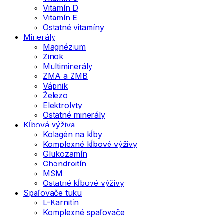
Vitamín D
Vitamín E
Ostatné vitamíny
Minerály
Magnézium
Zinok
Multiminerály
ZMA a ZMB
Vápnik
Železo
Elektrolyty
Ostatné minerály
Kĺbová výživa
Kolagén na kĺby
Komplexné kĺbové výživy
Glukozamín
Chondroitín
MSM
Ostatné kĺbové výživy
Spaľovače tuku
L-Karnitín
Komplexné spaľovače