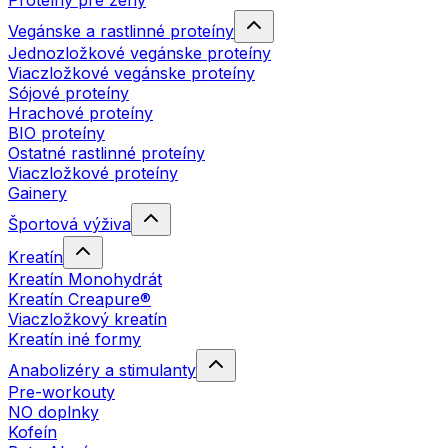
Proteíny pre ženy
Vegánske a rastlinné proteíny
Jednozložkové vegánske proteíny
Viaczložkové vegánske proteíny
Sójové proteíny
Hrachové proteíny
BIO proteíny
Ostatné rastlinné proteíny
Viaczložkové proteíny
Gainery
Športová výživa
Kreatín
Kreatín Monohydrát
Kreatín Creapure®
Viaczložkový kreatín
Kreatín iné formy
Anabolizéry a stimulanty
Pre-workouty
NO doplnky
Kofeín