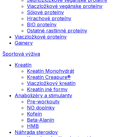
Viaczložkové vegánske proteíny
Sójové proteíny
Hrachové proteíny
BIO proteíny
Ostatné rastlinné proteíny
Viaczložkové proteíny
Gainery
Športová výživa
Kreatín
Kreatín Monohydrát
Kreatín Creapure®
Viaczložkový kreatín
Kreatín iné formy
Anabolizéry a stimulanty
Pre-workouty
NO doplnky
Kofeín
Beta-Alanín
HMB
Náhrada steroidov