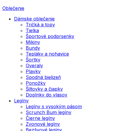
Oblečenie
Dámske oblečenie
Tričká a topy
Tielka
Športové podprsenky
Mikiny
Bundy
Tepláky a nohavice
Šortky
Overaly
Plavky
Spodná bielizeň
Ponožky
Šiltovky a čiapky
Doplnky do vlasov
Legíny
Legíny s vysokým pásom
Scrunch Bum legíny
Čierne legíny
Zvonové legíny
Bezšvové legíny