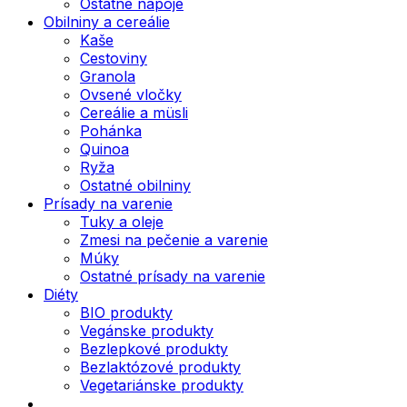
Ostatné nápoje
Obilniny a cereálie
Kaše
Cestoviny
Granola
Ovsené vločky
Cereálie a müsli
Pohánka
Quinoa
Ryža
Ostatné obilniny
Prísady na varenie
Tuky a oleje
Zmesi na pečenie a varenie
Múky
Ostatné prísady na varenie
Diéty
BIO produkty
Vegánske produkty
Bezlepkové produkty
Bezlaktózové produkty
Vegetariánske produkty