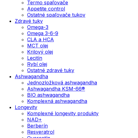
Termo spaľovače
Appetite control
Ostatné spaľovače tukov
Zdravé tuky
Omega-3
Omega 3-6-9
CLA a HCA
MCT olej
Krilový olej
Lecitín
Rybí olej
Ostatné zdravé tuky
Ashwagandha
Jednozložková ashwagandha
Ashwagandha KSM-66®
BIO ashwagandha
Komplexná ashwagandha
Longevity
Komplexné longevity produkty
NAD+
Berberín
Resveratrol
Quercetín