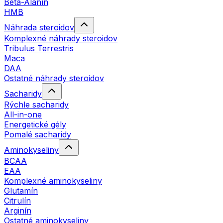
Beta-Alanín
HMB
Náhrada steroidov
Komplexné náhrady steroidov
Tribulus Terrestris
Maca
DAA
Ostatné náhrady steroidov
Sacharidy
Rýchle sacharidy
All-in-one
Energetické gély
Pomalé sacharidy
Aminokyseliny
BCAA
EAA
Komplexné aminokyseliny
Glutamín
Citrulín
Arginín
Ostatné aminokyseliny