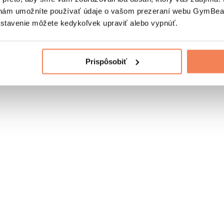
nám umožníte používať údaje o vašom prezeraní webu GymBeam
astavenie môžete kedykoľvek upraviť alebo vypnúť.
Prispôsobiť