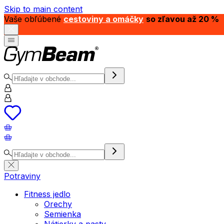
Skip to main content
Vaše obľúbené
cestoviny a omáčky
so zľavou až 20 %
Potraviny
Fitness jedlo
Orechy
Semienka
Nátierky a pasty