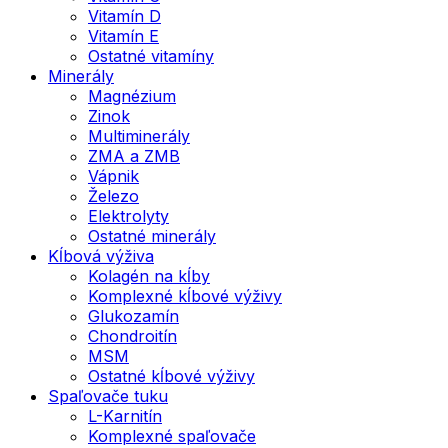
Vitamín D
Vitamín E
Ostatné vitamíny
Minerály
Magnézium
Zinok
Multiminerály
ZMA a ZMB
Vápnik
Železo
Elektrolyty
Ostatné minerály
Kĺbová výživa
Kolagén na kĺby
Komplexné kĺbové výživy
Glukozamín
Chondroitín
MSM
Ostatné kĺbové výživy
Spaľovače tuku
L-Karnitín
Komplexné spaľovače