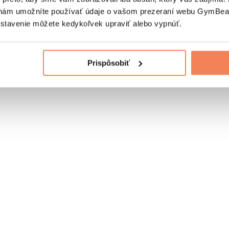
nám umožníte používať údaje o vašom prezeraní webu GymBeam
astavenie môžete kedykoľvek upraviť alebo vypnúť.
Prispôsobiť