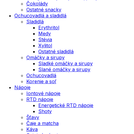
Čokolády
Ostatné snacky
Ochucovadlá a sladidlá
Sladidlá
Erythritol
Medy
Stévia
Xylitol
Ostatné sladidlá
Omáčky a sirupy
Sladké omáčky a sirupy
Slané omáčky a sirupy
Ochucovadlá
Korenie a soľ
Nápoje
Iontové nápoje
RTD nápoje
Energetické RTD nápoje
Shoty
Šťavy
Čaje a matcha
Káva