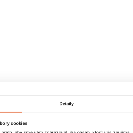
Detaily
bory cookies
eto, aby sme vám zobrazovali iba obsah, ktorý vás zaujíma. N