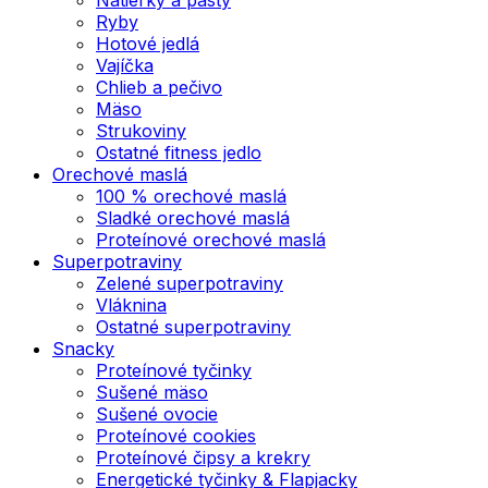
Ryby
Hotové jedlá
Vajíčka
Chlieb a pečivo
Mäso
Strukoviny
Ostatné fitness jedlo
Orechové maslá
100 % orechové maslá
Sladké orechové maslá
Proteínové orechové maslá
Superpotraviny
Zelené superpotraviny
Vláknina
Ostatné superpotraviny
Snacky
Proteínové tyčinky
Sušené mäso
Sušené ovocie
Proteínové cookies
Proteínové čipsy a krekry
Energetické tyčinky & Flapjacky