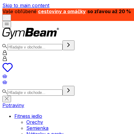
Skip to main content
Vaše obľúbené
cestoviny a omáčky
so zľavou až 20 %
Potraviny
Fitness jedlo
Orechy
Semienka
Nátierky a pasty