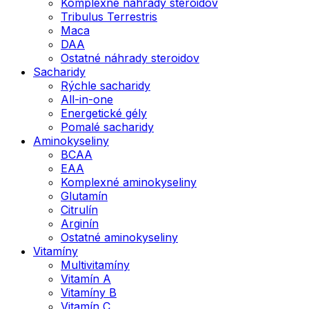
Komplexné náhrady steroidov
Tribulus Terrestris
Maca
DAA
Ostatné náhrady steroidov
Sacharidy
Rýchle sacharidy
All-in-one
Energetické gély
Pomalé sacharidy
Aminokyseliny
BCAA
EAA
Komplexné aminokyseliny
Glutamín
Citrulín
Arginín
Ostatné aminokyseliny
Vitamíny
Multivitamíny
Vitamín A
Vitamíny B
Vitamín C