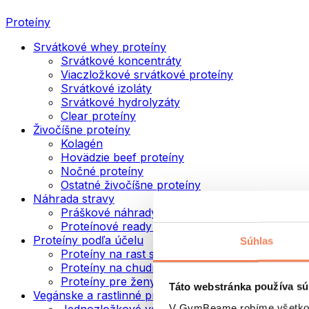
Proteíny
Srvátkové whey proteíny
Srvátkové koncentráty
Viaczložkové srvátkové proteíny
Srvátkové izoláty
Srvátkové hydrolyzáty
Clear proteíny
Živočíšne proteíny
Kolagén
Hovädzie beef proteíny
Nočné proteíny
Ostatné živočíšne proteíny
Náhrada stravy
Práškové náhrady stravy
Proteínové ready to drink nápoje
Proteíny podľa účelu
Súhlas
Proteíny na rast svalov
Proteíny na chudnutie
Proteíny pre ženy
Táto webstránka používa sú
Vegánske a rastlinné proteíny
V GymBeame robíme všetko pr
Jednozložkové vegánske proteíny