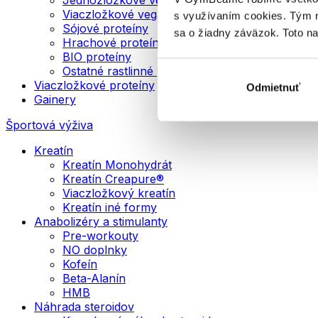
Viaczložkové vegánske proteíny
s využívaním cookies. Tým 
Sójové proteíny
sa o žiadny záväzok. Toto n
Hrachové proteíny
BIO proteíny
Ostatné rastlinné proteíny
Viaczložkové proteíny
Odmietnuť
Gainery
Športová výživa
Kreatín
Kreatín Monohydrát
Kreatín Creapure®
Viaczložkový kreatín
Kreatín iné formy
Anabolizéry a stimulanty
Pre-workouty
NO doplnky
Kofeín
Beta-Alanín
HMB
Náhrada steroidov