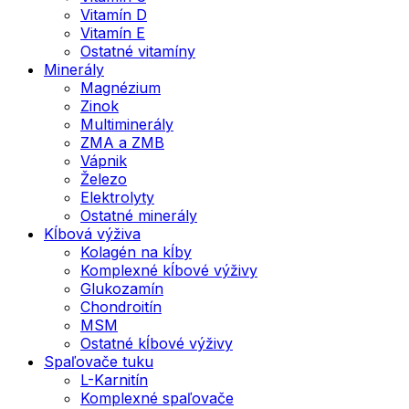
Vitamín D
Vitamín E
Ostatné vitamíny
Minerály
Magnézium
Zinok
Multiminerály
ZMA a ZMB
Vápnik
Železo
Elektrolyty
Ostatné minerály
Kĺbová výživa
Kolagén na kĺby
Komplexné kĺbové výživy
Glukozamín
Chondroitín
MSM
Ostatné kĺbové výživy
Spaľovače tuku
L-Karnitín
Komplexné spaľovače