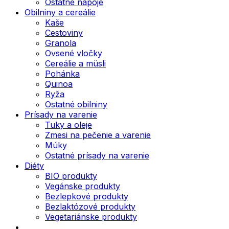
Ostatné nápoje
Obilniny a cereálie
Kaše
Cestoviny
Granola
Ovsené vločky
Cereálie a müsli
Pohánka
Quinoa
Ryža
Ostatné obilniny
Prísady na varenie
Tuky a oleje
Zmesi na pečenie a varenie
Múky
Ostatné prísady na varenie
Diéty
BIO produkty
Vegánske produkty
Bezlepkové produkty
Bezlaktózové produkty
Vegetariánske produkty