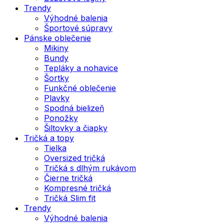
Trendy
Výhodné balenia
Športové súpravy
Pánske oblečenie
Mikiny
Bundy
Tepláky a nohavice
Šortky
Funkčné oblečenie
Plavky
Spodná bielizeň
Ponožky
Šiltovky a čiapky
Tričká a topy
Tielka
Oversized tričká
Tričká s dlhým rukávom
Čierne tričká
Kompresné tričká
Tričká Slim fit
Trendy
Výhodné balenia