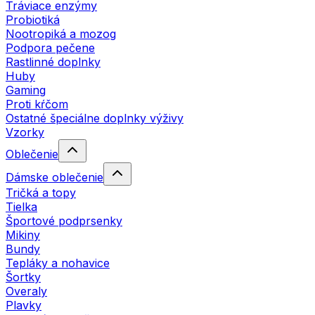
Tráviace enzýmy
Probiotiká
Nootropiká a mozog
Podpora pečene
Rastlinné doplnky
Huby
Gaming
Proti kŕčom
Ostatné špeciálne doplnky výživy
Vzorky
Oblečenie
Dámske oblečenie
Tričká a topy
Tielka
Športové podprsenky
Mikiny
Bundy
Tepláky a nohavice
Šortky
Overaly
Plavky