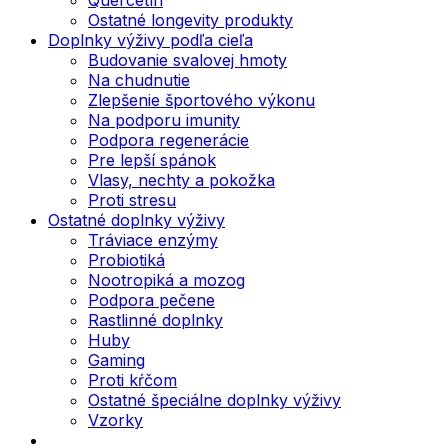
Ostatné longevity produkty
Doplnky výživy podľa cieľa
Budovanie svalovej hmoty
Na chudnutie
Zlepšenie športového výkonu
Na podporu imunity
Podpora regenerácie
Pre lepší spánok
Vlasy, nechty a pokožka
Proti stresu
Ostatné doplnky výživy
Tráviace enzýmy
Probiotiká
Nootropiká a mozog
Podpora pečene
Rastlinné doplnky
Huby
Gaming
Proti kŕčom
Ostatné špeciálne doplnky výživy
Vzorky