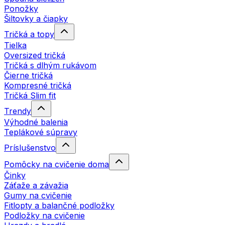
Ponožky
Šiltovky a čiapky
Tričká a topy
Tielka
Oversized tričká
Tričká s dlhým rukávom
Čierne tričká
Kompresné tričká
Tričká Slim fit
Trendy
Výhodné balenia
Teplákové súpravy
Príslušenstvo
Pomôcky na cvičenie doma
Činky
Záťaže a závažia
Gumy na cvičenie
Fitlopty a balančné podložky
Podložky na cvičenie