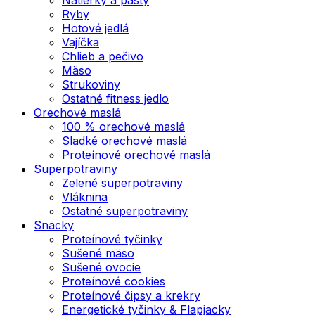
Ryby
Hotové jedlá
Vajíčka
Chlieb a pečivo
Mäso
Strukoviny
Ostatné fitness jedlo
Orechové maslá
100 % orechové maslá
Sladké orechové maslá
Proteínové orechové maslá
Superpotraviny
Zelené superpotraviny
Vláknina
Ostatné superpotraviny
Snacky
Proteínové tyčinky
Sušené mäso
Sušené ovocie
Proteínové cookies
Proteínové čipsy a krekry
Energetické tyčinky & Flapjacky