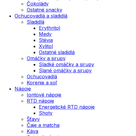
Čokolády
Ostatné snacky
Ochucovadlá a sladidlá
Sladidlá
Erythritol
Medy
Stévia
Xylitol
Ostatné sladidlá
Omáčky a sirupy
Sladké omáčky a sirupy
Slané omáčky a sirupy
Ochucovadlá
Korenie a soľ
Nápoje
Iontové nápoje
RTD nápoje
Energetické RTD nápoje
Shoty
Šťavy
Čaje a matcha
Káva