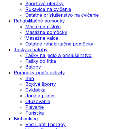
Športové uteráky
Rukavice na cvičenie
Ostatné príslušenstvo na cvičenie
Rehabilitačné pomôcky
Masážne pištole
Masážne pomôcky
Masážne valce
Ostatné rehabilitačné pomôcky
Tašky a batohy
Tašky na jedlo a príslušenstvo
Tašky do fitka
Batohy
Pomôcky podľa aktivity
Beh
Bojové športy
Cyklistika
Joga a pilates
Otužovanie
Plávanie
Turistika
Biohacking
Red Light Therapy