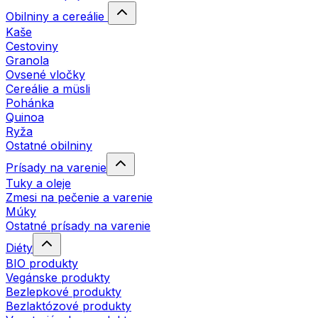
Obilniny a cereálie
Kaše
Cestoviny
Granola
Ovsené vločky
Cereálie a müsli
Pohánka
Quinoa
Ryža
Ostatné obilniny
Prísady na varenie
Tuky a oleje
Zmesi na pečenie a varenie
Múky
Ostatné prísady na varenie
Diéty
BIO produkty
Vegánske produkty
Bezlepkové produkty
Bezlaktózové produkty