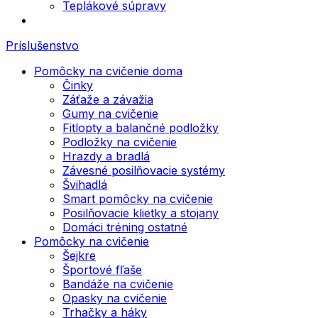
Teplákové súpravy
Príslušenstvo
Pomôcky na cvičenie doma
Činky
Záťaže a závažia
Gumy na cvičenie
Fitlopty a balančné podložky
Podložky na cvičenie
Hrazdy a bradlá
Závesné posilňovacie systémy
Švihadlá
Smart pomôcky na cvičenie
Posilňovacie klietky a stojany
Domáci tréning ostatné
Pomôcky na cvičenie
Šejkre
Športové fľaše
Bandáže na cvičenie
Opasky na cvičenie
Trhačky a háky