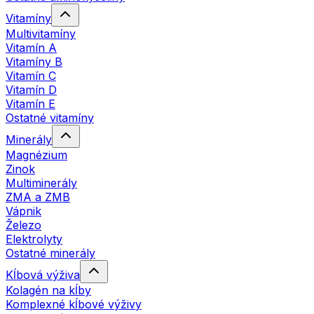
Vitamíny
Multivitamíny
Vitamín A
Vitamíny B
Vitamín C
Vitamín D
Vitamín E
Ostatné vitamíny
Minerály
Magnézium
Zinok
Multiminerály
ZMA a ZMB
Vápnik
Železo
Elektrolyty
Ostatné minerály
Kĺbová výživa
Kolagén na kĺby
Komplexné kĺbové výživy