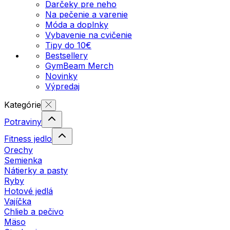
Darčeky pre neho
Na pečenie a varenie
Móda a doplnky
Vybavenie na cvičenie
Tipy do 10€
Bestsellery
GymBeam Merch
Novinky
Výpredaj
Kategórie
Potraviny
Fitness jedlo
Orechy
Semienka
Nátierky a pasty
Ryby
Hotové jedlá
Vajíčka
Chlieb a pečivo
Mäso