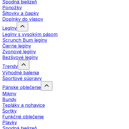
Spodná bielizeň
Ponožky
Šiltovky a čiapky
Doplnky do vlasov
Legíny
Legíny s vysokým pásom
Scrunch Bum legíny
Čierne legíny
Zvonové legíny
Bezšvové legíny
Trendy
Výhodné balenia
Športové súpravy
Pánske oblečenie
Mikiny
Bundy
Tepláky a nohavice
Šortky
Funkčné oblečenie
Plavky
Spodná bielizeň