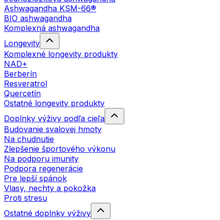
Ashwagandha KSM-66®
BIO ashwagandha
Komplexná ashwagandha
Longevity
Komplexné longevity produkty
NAD+
Berberín
Resveratrol
Quercetín
Ostatné longevity produkty
Doplnky výživy podľa cieľa
Budovanie svalovej hmoty
Na chudnutie
Zlepšenie športového výkonu
Na podporu imunity
Podpora regenerácie
Pre lepší spánok
Vlasy, nechty a pokožka
Proti stresu
Ostatné doplnky výživy