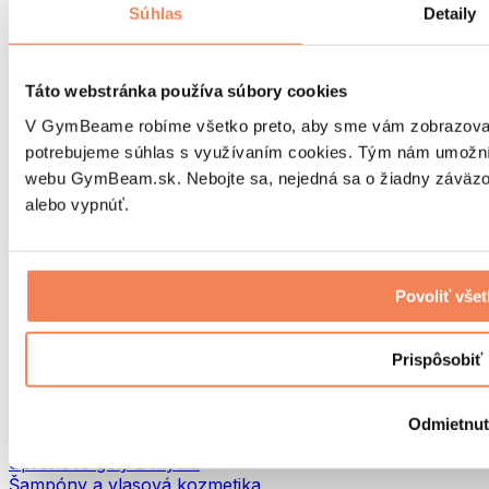
Tašky na jedlo a príslušenstvo
Súhlas
Detaily
Tašky do fitka
Batohy
Pomôcky podľa aktivity
Táto webstránka používa súbory cookies
Beh
V GymBeame robíme všetko preto, aby sme vám zobrazovali 
Bojové športy
potrebujeme súhlas s využívaním cookies. Tým nám umožní
Cyklistika
webu GymBeam.sk. Nebojte sa, nejedná sa o žiadny záväzok
Joga a pilates
Otužovanie
alebo vypnúť.
Plávanie
Turistika
Biohacking
Povoliť vše
Red Light Therapy
Vodné filtre a kanvice
Eko Drogéria
Prispôsobiť
Pracie prostriedky
Čistiace prostriedky
Odmietnu
Prírodná kozmetika
Sprchové gély a mydlá
Šampóny a vlasová kozmetika