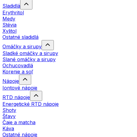
Sladidlá
Erythritol
Medy
Stévia
Xylitol
Ostatné sladidlá
Omáčky a sirupy
Sladké omáčky a sirupy
Slané omáčky a sirupy
Ochucovadlá
Korenie a soľ
Nápoje
Iontové nápoje
RTD nápoje
Energetické RTD nápoje
Shoty
Šťavy
Čaje a matcha
Káva
Ostatné nápoje