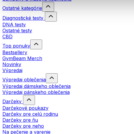
Ostatné kategórie
Diagnostické testy
DNA testy
Ostatné testy
CBD
Top ponuky
Bestsellery
GymBeam Merch
Novinky
Výpredaj
Výpredaj oblečenia
Výpredaj dámskeho oblečenia
Výpredaj pánskeho oblečenia
Darčeky
Darčekové poukazy
Darčeky pre celú rodinu
Darčeky pre ňu
Darčeky pre neho
Na pečenie a varenie