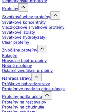
Vegetariánske produkty
Proteíny
Srvátkové whey proteíny
Srvátkové koncentráty
Viaczložkové srvátkové proteíny
Srvátkové izoláty
Srvátkové hydrolyzáty
Clear proteíny
Živočíšne proteíny
Kolagén
Hovädzie beef proteíny
Nočné proteíny
Ostatné živočíšne proteíny
Náhrada stravy
Práškové náhrady stravy
Proteínové ready to drink nápoje
Proteíny podľa účelu
Proteíny na rast svalov
Proteíny na chudnutie