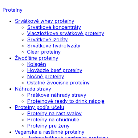
Proteíny
Srvátkové whey proteíny
Srvátkové koncentráty
Viaczložkové srvátkové proteíny
Srvátkové izoláty
Srvátkové hydrolyzáty
Clear proteíny
Živočíšne proteíny
Kolagén
Hovädzie beef proteíny
Nočné proteíny
Ostatné živočíšne proteíny
Náhrada stravy
Práškové náhrady stravy
Proteínové ready to drink nápoje
Proteíny podľa účelu
Proteíny na rast svalov
Proteíny na chudnutie
Proteíny pre ženy
Vegánske a rastlinné proteíny
Jednozložkové vegánske proteíny