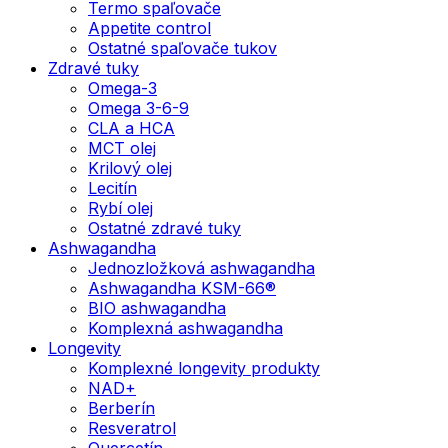
Termo spaľovače
Appetite control
Ostatné spaľovače tukov
Zdravé tuky
Omega-3
Omega 3-6-9
CLA a HCA
MCT olej
Krilový olej
Lecitín
Rybí olej
Ostatné zdravé tuky
Ashwagandha
Jednozložková ashwagandha
Ashwagandha KSM-66®
BIO ashwagandha
Komplexná ashwagandha
Longevity
Komplexné longevity produkty
NAD+
Berberín
Resveratrol
Quercetín