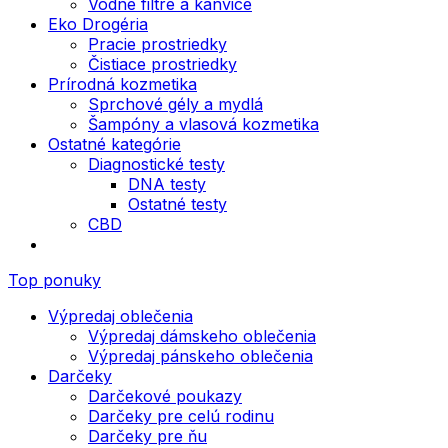
Vodné filtre a kanvice
Eko Drogéria
Pracie prostriedky
Čistiace prostriedky
Prírodná kozmetika
Sprchové gély a mydlá
Šampóny a vlasová kozmetika
Ostatné kategórie
Diagnostické testy
DNA testy
Ostatné testy
CBD
Top ponuky
Výpredaj oblečenia
Výpredaj dámskeho oblečenia
Výpredaj pánskeho oblečenia
Darčeky
Darčekové poukazy
Darčeky pre celú rodinu
Darčeky pre ňu