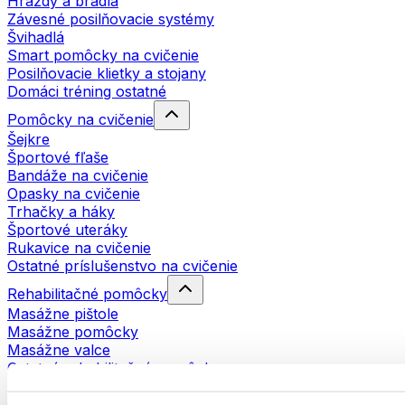
Hrazdy a bradlá
Závesné posilňovacie systémy
Švihadlá
Smart pomôcky na cvičenie
Posilňovacie klietky a stojany
Domáci tréning ostatné
Pomôcky na cvičenie
Šejkre
Športové fľaše
Bandáže na cvičenie
Opasky na cvičenie
Trhačky a háky
Športové uteráky
Rukavice na cvičenie
Ostatné príslušenstvo na cvičenie
Rehabilitačné pomôcky
Masážne pištole
Masážne pomôcky
Masážne valce
Ostatné rehabilitačné pomôcky
Tašky a batohy