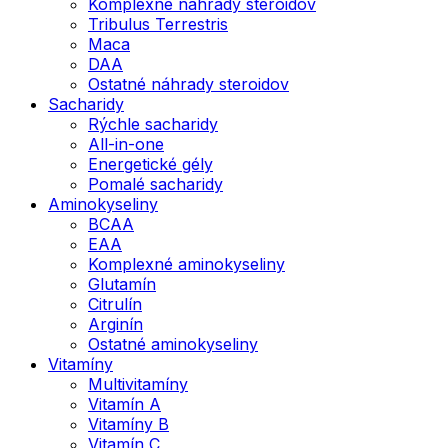
Komplexné náhrady steroidov
Tribulus Terrestris
Maca
DAA
Ostatné náhrady steroidov
Sacharidy
Rýchle sacharidy
All-in-one
Energetické gély
Pomalé sacharidy
Aminokyseliny
BCAA
EAA
Komplexné aminokyseliny
Glutamín
Citrulín
Arginín
Ostatné aminokyseliny
Vitamíny
Multivitamíny
Vitamín A
Vitamíny B
Vitamín C