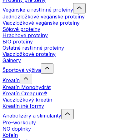
Proteíny pre ženy
Vegánske a rastlinné proteíny
Jednozložkové vegánske proteíny
Viaczložkové vegánske proteíny
Sójové proteíny
Hrachové proteíny
BIO proteíny
Ostatné rastlinné proteíny
Viaczložkové proteíny
Gainery
Športová výživa
Kreatín
Kreatín Monohydrát
Kreatín Creapure®
Viaczložkový kreatín
Kreatín iné formy
Anabolizéry a stimulanty
Pre-workouty
NO doplnky
Kofeín