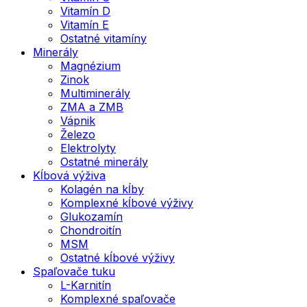
Vitamín D
Vitamín E
Ostatné vitamíny
Minerály
Magnézium
Zinok
Multiminerály
ZMA a ZMB
Vápnik
Železo
Elektrolyty
Ostatné minerály
Kĺbová výživa
Kolagén na kĺby
Komplexné kĺbové výživy
Glukozamín
Chondroitín
MSM
Ostatné kĺbové výživy
Spaľovače tuku
L-Karnitín
Komplexné spaľovače