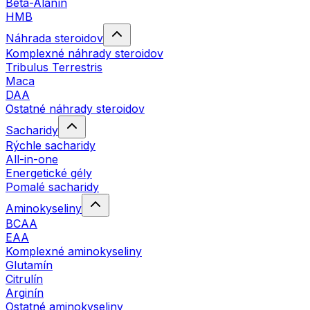
Beta-Alanín
HMB
Náhrada steroidov
Komplexné náhrady steroidov
Tribulus Terrestris
Maca
DAA
Ostatné náhrady steroidov
Sacharidy
Rýchle sacharidy
All-in-one
Energetické gély
Pomalé sacharidy
Aminokyseliny
BCAA
EAA
Komplexné aminokyseliny
Glutamín
Citrulín
Arginín
Ostatné aminokyseliny