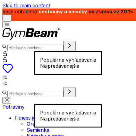
Skip to main content
Vaše obľúbené
cestoviny a omáčky
so zľavou až 20 %
Populárne vyhľadávania
Najpredávanejšie
Potraviny
Populárne vyhľadávania
Fitness jedlo
Najpredávanejšie
Orechy
Semienka
Nátierky a pasty