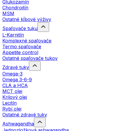
Glukozamín
Chondroitín
MSM
Ostatné kĺbové výživy
Spaľovače tuku
L-Karnitín
Komplexné spaľovače
Termo spaľovače
Appetite control
Ostatné spaľovače tukov
Zdravé tuky
Omega-3
Omega 3-6-9
CLA a HCA
MCT olej
Krilový olej
Lecitín
Rybí olej
Ostatné zdravé tuky
Ashwagandha
Jednozložková ashwagandha