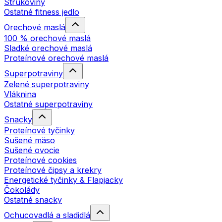
Strukoviny
Ostatné fitness jedlo
Orechové maslá
100 % orechové maslá
Sladké orechové maslá
Proteínové orechové maslá
Superpotraviny
Zelené superpotraviny
Vláknina
Ostatné superpotraviny
Snacky
Proteínové tyčinky
Sušené mäso
Sušené ovocie
Proteínové cookies
Proteínové čipsy a krekry
Energetické tyčinky & Flapjacky
Čokolády
Ostatné snacky
Ochucovadlá a sladidlá