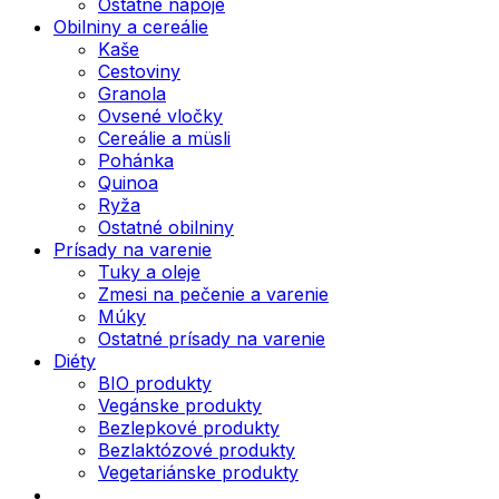
Ostatné nápoje
Obilniny a cereálie
Kaše
Cestoviny
Granola
Ovsené vločky
Cereálie a müsli
Pohánka
Quinoa
Ryža
Ostatné obilniny
Prísady na varenie
Tuky a oleje
Zmesi na pečenie a varenie
Múky
Ostatné prísady na varenie
Diéty
BIO produkty
Vegánske produkty
Bezlepkové produkty
Bezlaktózové produkty
Vegetariánske produkty