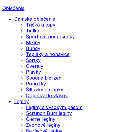
Oblečenie
Dámske oblečenie
Tričká a topy
Tielka
Športové podprsenky
Mikiny
Bundy
Tepláky a nohavice
Šortky
Overaly
Plavky
Spodná bielizeň
Ponožky
Šiltovky a čiapky
Doplnky do vlasov
Legíny
Legíny s vysokým pásom
Scrunch Bum legíny
Čierne legíny
Zvonové legíny
Bezšvové legíny