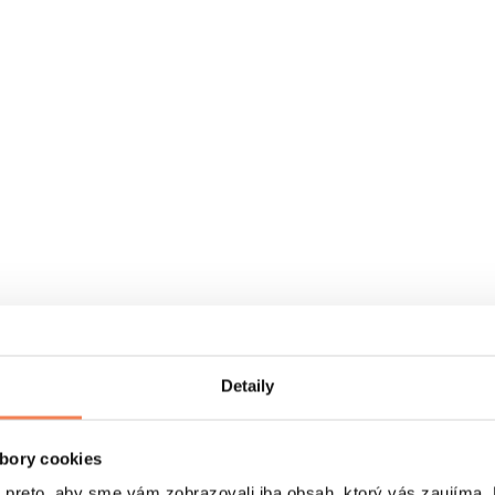
Detaily
bory cookies
eto, aby sme vám zobrazovali iba obsah, ktorý vás zaujíma. N