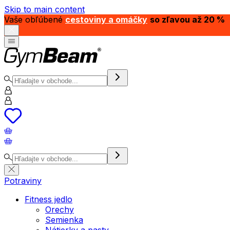
Skip to main content
Vaše obľúbené
cestoviny a omáčky
so zľavou až 20 %
Potraviny
Fitness jedlo
Orechy
Semienka
Nátierky a pasty