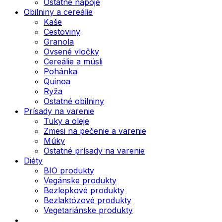
Ostatné nápoje
Obilniny a cereálie
Kaše
Cestoviny
Granola
Ovsené vločky
Cereálie a müsli
Pohánka
Quinoa
Ryža
Ostatné obilniny
Prísady na varenie
Tuky a oleje
Zmesi na pečenie a varenie
Múky
Ostatné prísady na varenie
Diéty
BIO produkty
Vegánske produkty
Bezlepkové produkty
Bezlaktózové produkty
Vegetariánske produkty