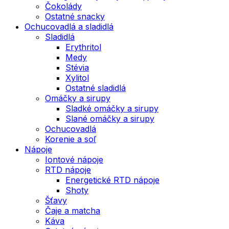
Čokolády
Ostatné snacky
Ochucovadlá a sladidlá
Sladidlá
Erythritol
Medy
Stévia
Xylitol
Ostatné sladidlá
Omáčky a sirupy
Sladké omáčky a sirupy
Slané omáčky a sirupy
Ochucovadlá
Korenie a soľ
Nápoje
Iontové nápoje
RTD nápoje
Energetické RTD nápoje
Shoty
Šťavy
Čaje a matcha
Káva