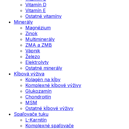
Vitamín D
Vitamín E
Ostatné vitamíny
Minerály
Magnézium
Zinok
Multiminerály
ZMA a ZMB
Vápnik
Železo
Elektrolyty
Ostatné minerály
Kĺbová výživa
Kolagén na kĺby
Komplexné kĺbové výživy
Glukozamín
Chondroitín
MSM
Ostatné kĺbové výživy
Spaľovače tuku
L-Karnitín
Komplexné spaľovače