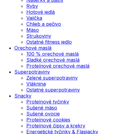
Ryby
Hotové jedlá
Vajíčka
Chlieb a pečivo
Mäso
Strukoviny
Ostatné fitness jedlo
Orechové maslá
100 % orechové maslá
Sladké orechové maslá
Proteínové orechové maslá
Superpotraviny
Zelené superpotraviny
Vláknina
Ostatné superpotraviny
Snacky
Proteínové tyčinky
Sušené mäso
Sušené ovocie
Proteínové cookies
Proteínové čipsy a krekry
Energetické tyčinky & Flapjacky