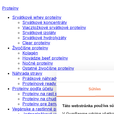
Proteíny
Srvátkové whey proteíny
Srvátkové koncentráty
Viaczložkové srvátkové proteíny
Srvátkové izoláty
Srvátkové hydrolyzáty
Clear proteíny
Živočíšne proteíny
Kolagén
Hovädzie beef proteíny
Nočné proteíny
Ostatné živočíšne proteíny
Náhrada stravy
Práškové náhrady stravy
Proteínové ready to drink nápoje
Proteíny podľa účelu
Súhlas
Proteíny na rast svalov
Proteíny na chudnutie
Proteíny pre ženy
Táto webstránka používa sú
Vegánske a rastlinné proteíny
V GymBeame robíme všetko pr
Jednozložkové vegánske proteíny