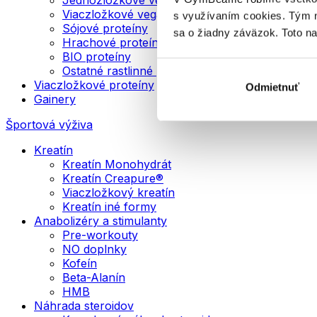
Viaczložkové vegánske proteíny
s využívaním cookies. Tým 
Sójové proteíny
sa o žiadny záväzok. Toto n
Hrachové proteíny
BIO proteíny
Ostatné rastlinné proteíny
Viaczložkové proteíny
Odmietnuť
Gainery
Športová výživa
Kreatín
Kreatín Monohydrát
Kreatín Creapure®
Viaczložkový kreatín
Kreatín iné formy
Anabolizéry a stimulanty
Pre-workouty
NO doplnky
Kofeín
Beta-Alanín
HMB
Náhrada steroidov