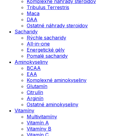
Komplexné náhrady steroidov
Tribulus Terrestris
Maca
DAA
Ostatné náhrady steroidov
Sacharidy
Rýchle sacharidy
All-in-one
Energetické gély
Pomalé sacharidy
Aminokyseliny
BCAA
EAA
Komplexné aminokyseliny
Glutamín
Citrulín
Arginín
Ostatné aminokyseliny
Vitamíny
Multivitamíny
Vitamín A
Vitamíny B
Vitamín C