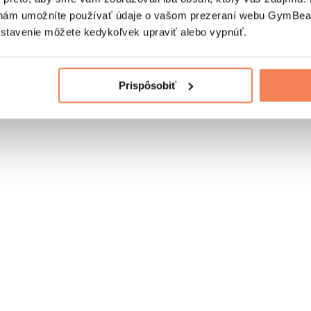
nám umožníte používať údaje o vašom prezeraní webu GymBeam
astavenie môžete kedykoľvek upraviť alebo vypnúť.
Prispôsobiť