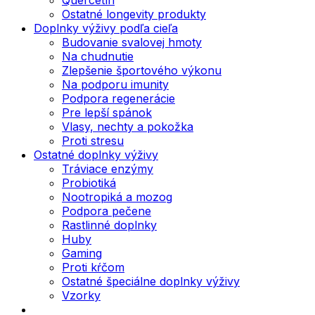
Ostatné longevity produkty
Doplnky výživy podľa cieľa
Budovanie svalovej hmoty
Na chudnutie
Zlepšenie športového výkonu
Na podporu imunity
Podpora regenerácie
Pre lepší spánok
Vlasy, nechty a pokožka
Proti stresu
Ostatné doplnky výživy
Tráviace enzýmy
Probiotiká
Nootropiká a mozog
Podpora pečene
Rastlinné doplnky
Huby
Gaming
Proti kŕčom
Ostatné špeciálne doplnky výživy
Vzorky