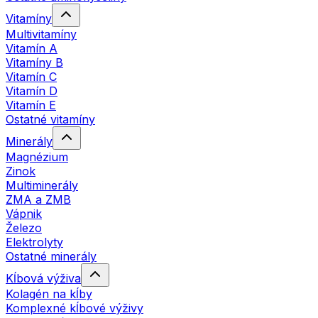
Vitamíny
Multivitamíny
Vitamín A
Vitamíny B
Vitamín C
Vitamín D
Vitamín E
Ostatné vitamíny
Minerály
Magnézium
Zinok
Multiminerály
ZMA a ZMB
Vápnik
Železo
Elektrolyty
Ostatné minerály
Kĺbová výživa
Kolagén na kĺby
Komplexné kĺbové výživy