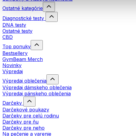
Ostatné kategórie
Diagnostické testy
DNA testy
Ostatné testy
CBD
Top ponuky
Bestsellery
GymBeam Merch
Novinky
Výpredaj
Výpredaj oblečenia
Výpredaj dámskeho oblečenia
Výpredaj pánskeho oblečenia
Darčeky
Darčekové poukazy
Darčeky pre celú rodinu
Darčeky pre ňu
Darčeky pre neho
Na pečenie a varenie