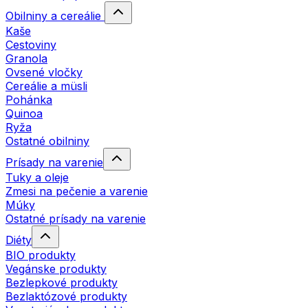
Obilniny a cereálie
Kaše
Cestoviny
Granola
Ovsené vločky
Cereálie a müsli
Pohánka
Quinoa
Ryža
Ostatné obilniny
Prísady na varenie
Tuky a oleje
Zmesi na pečenie a varenie
Múky
Ostatné prísady na varenie
Diéty
BIO produkty
Vegánske produkty
Bezlepkové produkty
Bezlaktózové produkty