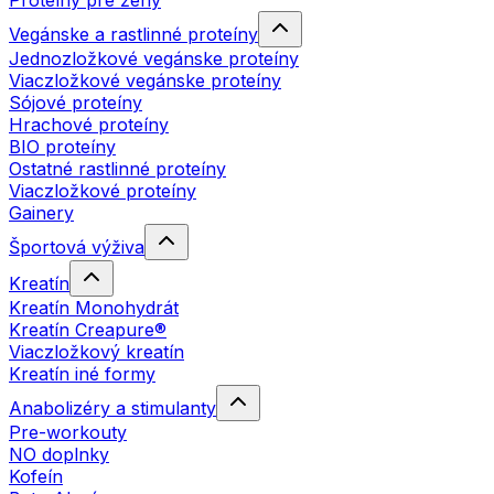
Proteíny pre ženy
Vegánske a rastlinné proteíny
Jednozložkové vegánske proteíny
Viaczložkové vegánske proteíny
Sójové proteíny
Hrachové proteíny
BIO proteíny
Ostatné rastlinné proteíny
Viaczložkové proteíny
Gainery
Športová výživa
Kreatín
Kreatín Monohydrát
Kreatín Creapure®
Viaczložkový kreatín
Kreatín iné formy
Anabolizéry a stimulanty
Pre-workouty
NO doplnky
Kofeín