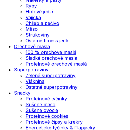
Ryby
Hotové jedlá
Vajíčka
Chlieb a pečivo
Mäso
Strukoviny
Ostatné fitness jedlo
Orechové maslá
100 % orechové maslá
Sladké orechové maslá
Proteínové orechové maslá
Superpotraviny
Zelené superpotraviny
Vláknina
Ostatné superpotraviny
Snacky
Proteínové tyčinky
Sušené mäso
Sušené ovocie
Proteínové cookies
Proteínové čipsy a krekry
Energetické tyčinky & Flapjacky