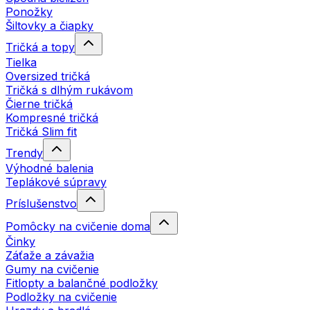
Ponožky
Šiltovky a čiapky
Tričká a topy
Tielka
Oversized tričká
Tričká s dlhým rukávom
Čierne tričká
Kompresné tričká
Tričká Slim fit
Trendy
Výhodné balenia
Teplákové súpravy
Príslušenstvo
Pomôcky na cvičenie doma
Činky
Záťaže a závažia
Gumy na cvičenie
Fitlopty a balančné podložky
Podložky na cvičenie