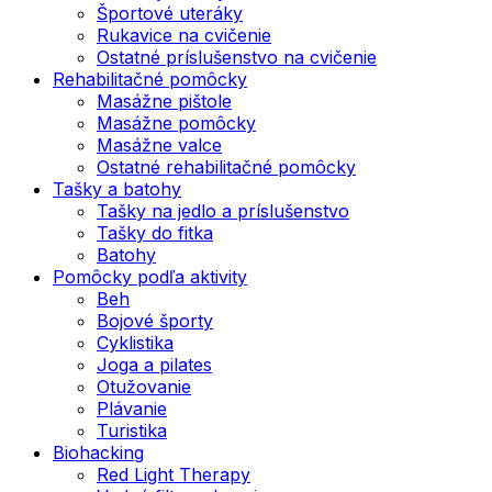
Športové uteráky
Rukavice na cvičenie
Ostatné príslušenstvo na cvičenie
Rehabilitačné pomôcky
Masážne pištole
Masážne pomôcky
Masážne valce
Ostatné rehabilitačné pomôcky
Tašky a batohy
Tašky na jedlo a príslušenstvo
Tašky do fitka
Batohy
Pomôcky podľa aktivity
Beh
Bojové športy
Cyklistika
Joga a pilates
Otužovanie
Plávanie
Turistika
Biohacking
Red Light Therapy