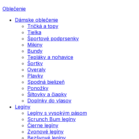
Oblečenie
Dámske oblečenie
Tričká a topy
Tielka
Športové podprsenky
Mikiny
Bundy
Tepláky a nohavice
Šortky
Overaly
Plavky
Spodná bielizeň
Ponožky
Šiltovky a čiapky
Doplnky do vlasov
Legíny
Legíny s vysokým pásom
Scrunch Bum legíny
Čierne legíny
Zvonové legíny
Bezšvové legíny