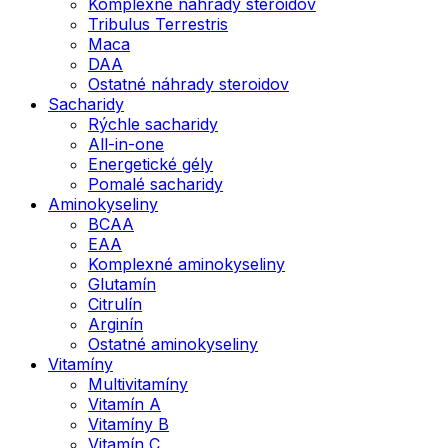
Komplexné náhrady steroidov
Tribulus Terrestris
Maca
DAA
Ostatné náhrady steroidov
Sacharidy
Rýchle sacharidy
All-in-one
Energetické gély
Pomalé sacharidy
Aminokyseliny
BCAA
EAA
Komplexné aminokyseliny
Glutamín
Citrulín
Arginín
Ostatné aminokyseliny
Vitamíny
Multivitamíny
Vitamín A
Vitamíny B
Vitamín C