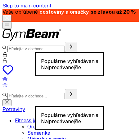
Skip to main content
Vaše obľúbené
cestoviny a omáčky
so zľavou až 20 %
Populárne vyhľadávania
Najpredávanejšie
Potraviny
Populárne vyhľadávania
Fitness jedlo
Najpredávanejšie
Orechy
Semienka
Nátierky a pasty