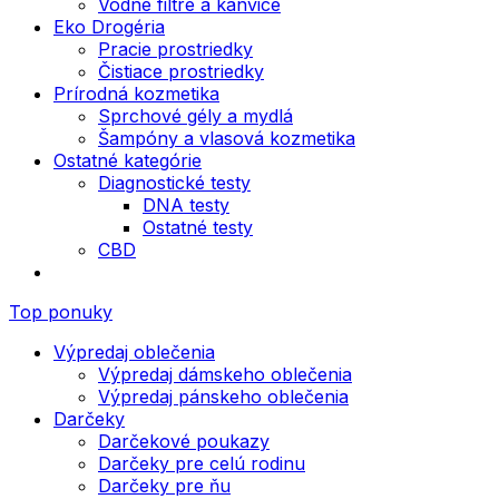
Vodné filtre a kanvice
Eko Drogéria
Pracie prostriedky
Čistiace prostriedky
Prírodná kozmetika
Sprchové gély a mydlá
Šampóny a vlasová kozmetika
Ostatné kategórie
Diagnostické testy
DNA testy
Ostatné testy
CBD
Top ponuky
Výpredaj oblečenia
Výpredaj dámskeho oblečenia
Výpredaj pánskeho oblečenia
Darčeky
Darčekové poukazy
Darčeky pre celú rodinu
Darčeky pre ňu