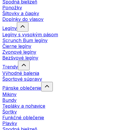
Spodná bielizeň
Ponožky
Šiltovky a čiapky
Doplnky do vlasov
Legíny
Legíny s vysokým pásom
Scrunch Bum legíny
Čierne legíny
Zvonové legíny
Bezšvové legíny
Trendy
Výhodné balenia
Športové súpravy
Pánske oblečenie
Mikiny
Bundy
Tepláky a nohavice
Šortky
Funkčné oblečenie
Plavky
Spodná bielizeň