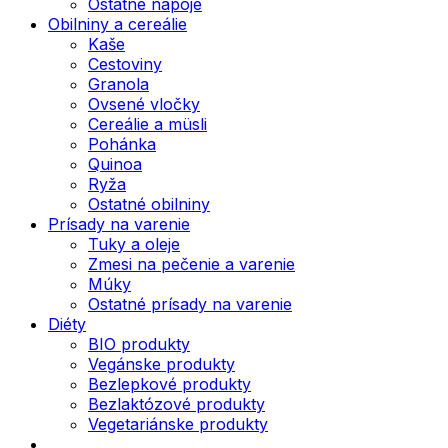
Ostatné nápoje
Obilniny a cereálie
Kaše
Cestoviny
Granola
Ovsené vločky
Cereálie a müsli
Pohánka
Quinoa
Ryža
Ostatné obilniny
Prísady na varenie
Tuky a oleje
Zmesi na pečenie a varenie
Múky
Ostatné prísady na varenie
Diéty
BIO produkty
Vegánske produkty
Bezlepkové produkty
Bezlaktózové produkty
Vegetariánske produkty