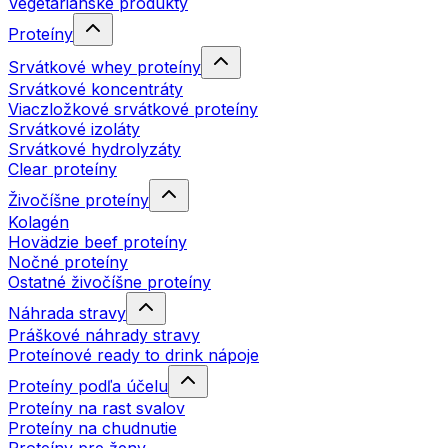
Vegetariánske produkty
Proteíny
Srvátkové whey proteíny
Srvátkové koncentráty
Viaczložkové srvátkové proteíny
Srvátkové izoláty
Srvátkové hydrolyzáty
Clear proteíny
Živočíšne proteíny
Kolagén
Hovädzie beef proteíny
Nočné proteíny
Ostatné živočíšne proteíny
Náhrada stravy
Práškové náhrady stravy
Proteínové ready to drink nápoje
Proteíny podľa účelu
Proteíny na rast svalov
Proteíny na chudnutie