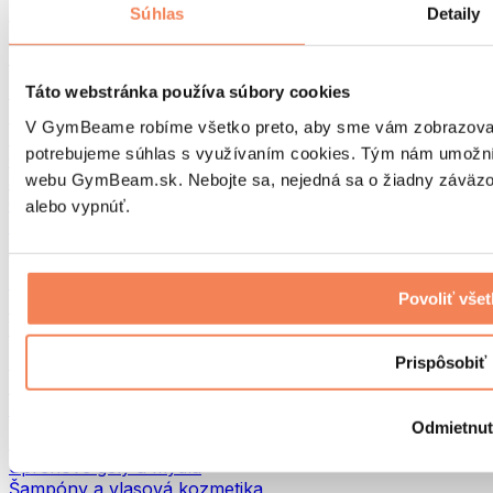
Tašky na jedlo a príslušenstvo
Súhlas
Detaily
Tašky do fitka
Batohy
Pomôcky podľa aktivity
Táto webstránka používa súbory cookies
Beh
V GymBeame robíme všetko preto, aby sme vám zobrazovali 
Bojové športy
potrebujeme súhlas s využívaním cookies. Tým nám umožní
Cyklistika
webu GymBeam.sk. Nebojte sa, nejedná sa o žiadny záväzok
Joga a pilates
Otužovanie
alebo vypnúť.
Plávanie
Turistika
Biohacking
Povoliť vše
Red Light Therapy
Vodné filtre a kanvice
Eko Drogéria
Prispôsobiť
Pracie prostriedky
Čistiace prostriedky
Odmietnu
Prírodná kozmetika
Sprchové gély a mydlá
Šampóny a vlasová kozmetika