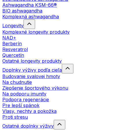
Ashwagandha KSM-66®
BIO ashwagandha
Komplexná ashwagandha
Longevity
Komplexné longevity produkty
NAD+
Berberín
Resveratrol
Quercetín
Ostatné longevity produkty
Doplnky výživy podľa cieľa
Budovanie svalovej hmoty
Na chudnutie
Zlepšenie športového výkonu
Na podporu imunity
Podpora regenerácie
Pre lepší spánok
Vlasy, nechty a pokožka
Proti stresu
Ostatné doplnky výživy