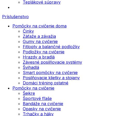
Teplákové súpravy
Príslušenstvo
Pomôcky na cvičenie doma
Činky
Záťaže a závažia
Gumy na cvičenie
Fitlopty a balančné podložky
Podložky na cvičenie
Hrazdy a bradlá
Závesné posilňovacie systémy
Švihadlá
Smart pomôcky na cvičenie
Posilňovacie klietky a stojany
Domáci tréning ostatné
Pomôcky na cvičenie
Šejkre
Športové fľaše
Bandáže na cvičenie
Opasky na cvičenie
Trhačky a háky