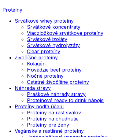
Proteíny
Srvátkové whey proteíny
Srvátkové koncentráty
Viaczložkové srvátkové proteíny
Srvátkové izoláty
Srvátkové hydrolyzáty
Clear proteíny
Živočíšne proteíny
Kolagén
Hovädzie beef proteíny
Nočné proteíny
Ostatné živočíšne proteíny
Náhrada stravy
Práškové náhrady stravy
Proteínové ready to drink nápoje
Proteíny podľa účelu
Proteíny na rast svalov
Proteíny na chudnutie
Proteíny pre ženy
Vegánske a rastlinné proteíny
Jednozložkové vegánske proteíny