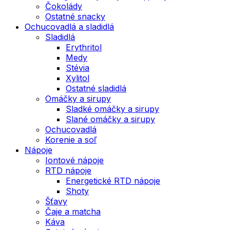
Čokolády
Ostatné snacky
Ochucovadlá a sladidlá
Sladidlá
Erythritol
Medy
Stévia
Xylitol
Ostatné sladidlá
Omáčky a sirupy
Sladké omáčky a sirupy
Slané omáčky a sirupy
Ochucovadlá
Korenie a soľ
Nápoje
Iontové nápoje
RTD nápoje
Energetické RTD nápoje
Shoty
Šťavy
Čaje a matcha
Káva