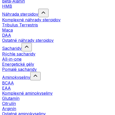
Beta-Alanín
HMB
Náhrada steroidov
Komplexné náhrady steroidov
Tribulus Terrestris
Maca
DAA
Ostatné náhrady steroidov
Sacharidy
Rýchle sacharidy
All-in-one
Energetické gély
Pomalé sacharidy
Aminokyseliny
BCAA
EAA
Komplexné aminokyseliny
Glutamín
Citrulín
Arginín
Ostatné aminokyseliny