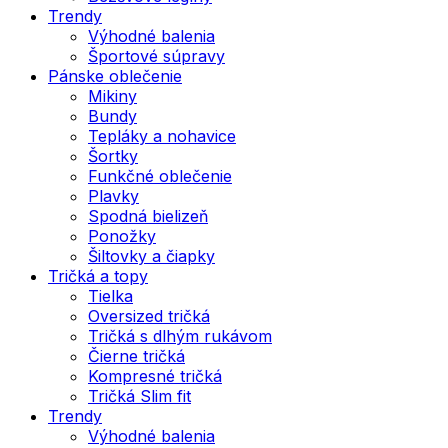
Trendy
Výhodné balenia
Športové súpravy
Pánske oblečenie
Mikiny
Bundy
Tepláky a nohavice
Šortky
Funkčné oblečenie
Plavky
Spodná bielizeň
Ponožky
Šiltovky a čiapky
Tričká a topy
Tielka
Oversized tričká
Tričká s dlhým rukávom
Čierne tričká
Kompresné tričká
Tričká Slim fit
Trendy
Výhodné balenia