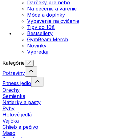
Darčeky pre neho
Na pečenie a varenie
Móda a doplnky
Vybavenie na cvičenie
Tipy do 10€
Bestsellery
GymBeam Merch
Novinky
Výpredaj
Kategórie
Potraviny
Fitness jedlo
Orechy
Semienka
Nátierky a pasty
Ryby
Hotové jedlá
Vajíčka
Chlieb a pečivo
Mäso