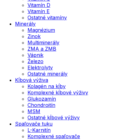
Vitamín D
Vitamín E
Ostatné vitamíny
Minerály
Magnézium
Zinok
Multiminerály
ZMA a ZMB
Vápnik
Železo
Elektrolyty
Ostatné minerály
Kĺbová výživa
Kolagén na kĺby
Komplexné kĺbové výživy
Glukozamín
Chondroitín
MSM
Ostatné kĺbové výživy
Spaľovače tuku
L-Karnitín
Komplexné spaľovače