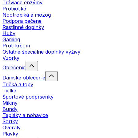
Tráviace enzýmy
Probiotiká
Nootropiká a mozog
Podpora pečene
Rastlinné doplnky
Huby
Gaming
Proti kŕčom
Ostatné špeciálne doplnky výživy
Vzorky
Oblečenie
Dámske oblečenie
Tričká a topy
Tielka
Športové podprsenky
Mikiny
Bundy
Tepláky a nohavice
Šortky
Overaly
Plavky