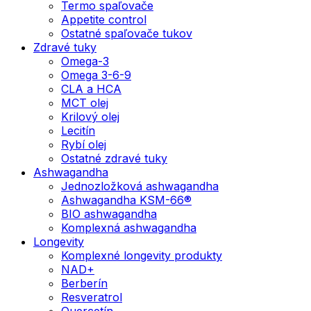
Termo spaľovače
Appetite control
Ostatné spaľovače tukov
Zdravé tuky
Omega-3
Omega 3-6-9
CLA a HCA
MCT olej
Krilový olej
Lecitín
Rybí olej
Ostatné zdravé tuky
Ashwagandha
Jednozložková ashwagandha
Ashwagandha KSM-66®
BIO ashwagandha
Komplexná ashwagandha
Longevity
Komplexné longevity produkty
NAD+
Berberín
Resveratrol
Quercetín