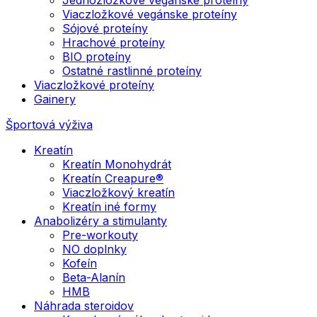
Viaczložkové vegánske proteíny
Sójové proteíny
Hrachové proteíny
BIO proteíny
Ostatné rastlinné proteíny
Viaczložkové proteíny
Gainery
Športová výživa
Kreatín
Kreatín Monohydrát
Kreatín Creapure®
Viaczložkový kreatín
Kreatín iné formy
Anabolizéry a stimulanty
Pre-workouty
NO doplnky
Kofeín
Beta-Alanín
HMB
Náhrada steroidov