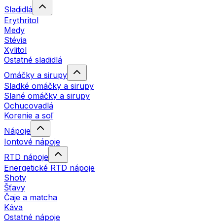
Sladidlá
Erythritol
Medy
Stévia
Xylitol
Ostatné sladidlá
Omáčky a sirupy
Sladké omáčky a sirupy
Slané omáčky a sirupy
Ochucovadlá
Korenie a soľ
Nápoje
Iontové nápoje
RTD nápoje
Energetické RTD nápoje
Shoty
Šťavy
Čaje a matcha
Káva
Ostatné nápoje