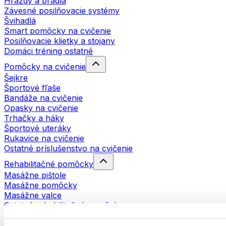
Hrazdy a bradlá
Závesné posilňovacie systémy
Švihadlá
Smart pomôcky na cvičenie
Posilňovacie klietky a stojany
Domáci tréning ostatné
Pomôcky na cvičenie
Šejkre
Športové fľaše
Bandáže na cvičenie
Opasky na cvičenie
Trhačky a háky
Športové uteráky
Rukavice na cvičenie
Ostatné príslušenstvo na cvičenie
Rehabilitačné pomôcky
Masážne pištole
Masážne pomôcky
Masážne valce
Ostatné rehabilitačné pomôcky
Tašky a batohy