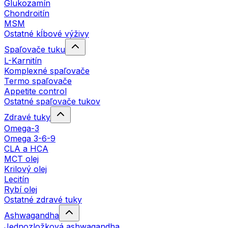
Glukozamín
Chondroitín
MSM
Ostatné kĺbové výživy
Spaľovače tuku
L-Karnitín
Komplexné spaľovače
Termo spaľovače
Appetite control
Ostatné spaľovače tukov
Zdravé tuky
Omega-3
Omega 3-6-9
CLA a HCA
MCT olej
Krilový olej
Lecitín
Rybí olej
Ostatné zdravé tuky
Ashwagandha
Jednozložková ashwagandha