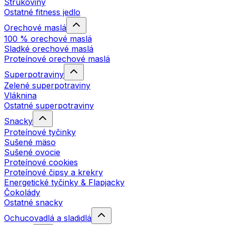
Strukoviny
Ostatné fitness jedlo
Orechové maslá
100 % orechové maslá
Sladké orechové maslá
Proteínové orechové maslá
Superpotraviny
Zelené superpotraviny
Vláknina
Ostatné superpotraviny
Snacky
Proteínové tyčinky
Sušené mäso
Sušené ovocie
Proteínové cookies
Proteínové čipsy a krekry
Energetické tyčinky & Flapjacky
Čokolády
Ostatné snacky
Ochucovadlá a sladidlá