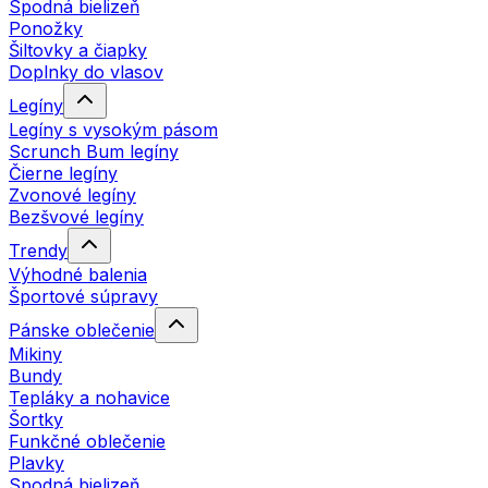
Spodná bielizeň
Ponožky
Šiltovky a čiapky
Doplnky do vlasov
Legíny
Legíny s vysokým pásom
Scrunch Bum legíny
Čierne legíny
Zvonové legíny
Bezšvové legíny
Trendy
Výhodné balenia
Športové súpravy
Pánske oblečenie
Mikiny
Bundy
Tepláky a nohavice
Šortky
Funkčné oblečenie
Plavky
Spodná bielizeň