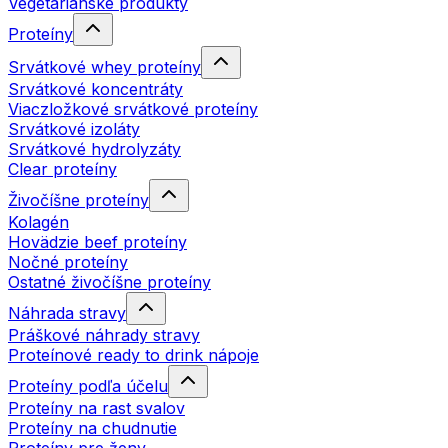
Vegetariánske produkty
Proteíny
Srvátkové whey proteíny
Srvátkové koncentráty
Viaczložkové srvátkové proteíny
Srvátkové izoláty
Srvátkové hydrolyzáty
Clear proteíny
Živočíšne proteíny
Kolagén
Hovädzie beef proteíny
Nočné proteíny
Ostatné živočíšne proteíny
Náhrada stravy
Práškové náhrady stravy
Proteínové ready to drink nápoje
Proteíny podľa účelu
Proteíny na rast svalov
Proteíny na chudnutie