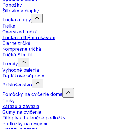
Ponožky
Šiltovky a čiapky
Tričká a topy
Tielka
Oversized tričká
Tričká s dlhým rukávom
Čierne tričká
Kompresné tričká
Tričká Slim fit
Trendy
Výhodné balenia
Teplákové súpravy
Príslušenstvo
Pomôcky na cvičenie doma
Činky
Záťaže a závažia
Gumy na cvičenie
Fitlopty a balančné podložky
Podložky na cvičenie