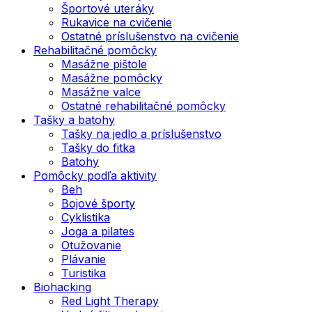
Športové uteráky
Rukavice na cvičenie
Ostatné príslušenstvo na cvičenie
Rehabilitačné pomôcky
Masážne pištole
Masážne pomôcky
Masážne valce
Ostatné rehabilitačné pomôcky
Tašky a batohy
Tašky na jedlo a príslušenstvo
Tašky do fitka
Batohy
Pomôcky podľa aktivity
Beh
Bojové športy
Cyklistika
Joga a pilates
Otužovanie
Plávanie
Turistika
Biohacking
Red Light Therapy