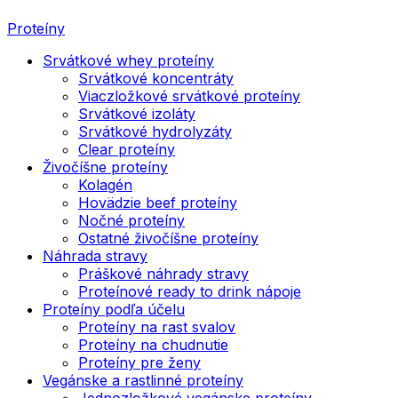
Proteíny
Srvátkové whey proteíny
Srvátkové koncentráty
Viaczložkové srvátkové proteíny
Srvátkové izoláty
Srvátkové hydrolyzáty
Clear proteíny
Živočíšne proteíny
Kolagén
Hovädzie beef proteíny
Nočné proteíny
Ostatné živočíšne proteíny
Náhrada stravy
Práškové náhrady stravy
Proteínové ready to drink nápoje
Proteíny podľa účelu
Proteíny na rast svalov
Proteíny na chudnutie
Proteíny pre ženy
Vegánske a rastlinné proteíny
Jednozložkové vegánske proteíny