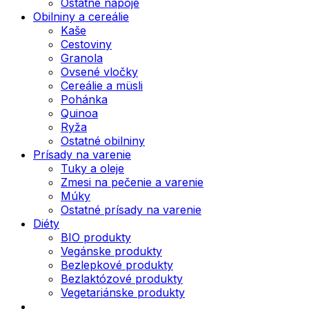
Ostatné nápoje
Obilniny a cereálie
Kaše
Cestoviny
Granola
Ovsené vločky
Cereálie a müsli
Pohánka
Quinoa
Ryža
Ostatné obilniny
Prísady na varenie
Tuky a oleje
Zmesi na pečenie a varenie
Múky
Ostatné prísady na varenie
Diéty
BIO produkty
Vegánske produkty
Bezlepkové produkty
Bezlaktózové produkty
Vegetariánske produkty