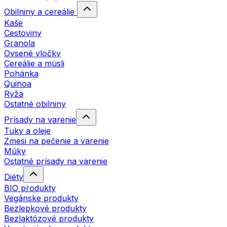
Obilniny a cereálie
Kaše
Cestoviny
Granola
Ovsené vločky
Cereálie a müsli
Pohánka
Quinoa
Ryža
Ostatné obilniny
Prísady na varenie
Tuky a oleje
Zmesi na pečenie a varenie
Múky
Ostatné prísady na varenie
Diéty
BIO produkty
Vegánske produkty
Bezlepkové produkty
Bezlaktózové produkty