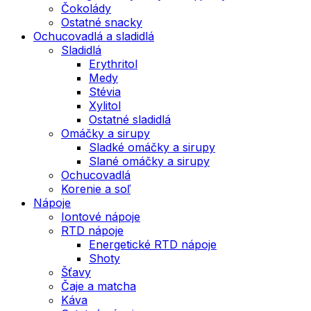
Čokolády
Ostatné snacky
Ochucovadlá a sladidlá
Sladidlá
Erythritol
Medy
Stévia
Xylitol
Ostatné sladidlá
Omáčky a sirupy
Sladké omáčky a sirupy
Slané omáčky a sirupy
Ochucovadlá
Korenie a soľ
Nápoje
Iontové nápoje
RTD nápoje
Energetické RTD nápoje
Shoty
Šťavy
Čaje a matcha
Káva