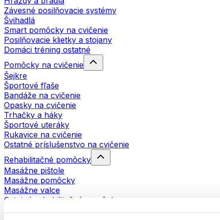
Hrazdy a bradlá
Závesné posilňovacie systémy
Švihadlá
Smart pomôcky na cvičenie
Posilňovacie klietky a stojany
Domáci tréning ostatné
Pomôcky na cvičenie
Šejkre
Športové fľaše
Bandáže na cvičenie
Opasky na cvičenie
Trhačky a háky
Športové uteráky
Rukavice na cvičenie
Ostatné príslušenstvo na cvičenie
Rehabilitačné pomôcky
Masážne pištole
Masážne pomôcky
Masážne valce
Ostatné rehabilitačné pomôcky
Tašky a batohy