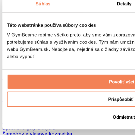
Tašky na jedlo a príslušenstvo
Súhlas
Detaily
Tašky do fitka
Batohy
Pomôcky podľa aktivity
Táto webstránka používa súbory cookies
Beh
V GymBeame robíme všetko preto, aby sme vám zobrazovali 
Bojové športy
potrebujeme súhlas s využívaním cookies. Tým nám umožní
Cyklistika
webu GymBeam.sk. Nebojte sa, nejedná sa o žiadny záväzok
Joga a pilates
Otužovanie
alebo vypnúť.
Plávanie
Turistika
Biohacking
Povoliť vše
Red Light Therapy
Vodné filtre a kanvice
Eko Drogéria
Prispôsobiť
Pracie prostriedky
Čistiace prostriedky
Odmietnu
Prírodná kozmetika
Sprchové gély a mydlá
Šampóny a vlasová kozmetika