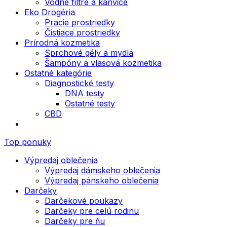
Vodné filtre a kanvice
Eko Drogéria
Pracie prostriedky
Čistiace prostriedky
Prírodná kozmetika
Sprchové gély a mydlá
Šampóny a vlasová kozmetika
Ostatné kategórie
Diagnostické testy
DNA testy
Ostatné testy
CBD
Top ponuky
Výpredaj oblečenia
Výpredaj dámskeho oblečenia
Výpredaj pánskeho oblečenia
Darčeky
Darčekové poukazy
Darčeky pre celú rodinu
Darčeky pre ňu