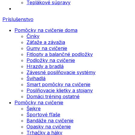
Teplákové súpravy
Príslušenstvo
Pomôcky na cvičenie doma
Činky
Záťaže a závažia
Gumy na cvičenie
Fitlopty a balančné podložky
Podložky na cvičenie
Hrazdy a bradlá
Závesné posilňovacie systémy
Švihadlá
Smart pomôcky na cvičenie
Posilňovacie klietky a stojany
Domáci tréning ostatné
Pomôcky na cvičenie
Šejkre
Športové fľaše
Bandáže na cvičenie
Opasky na cvičenie
Trhačky a háky