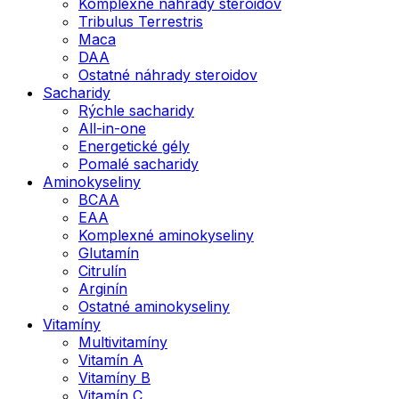
Komplexné náhrady steroidov
Tribulus Terrestris
Maca
DAA
Ostatné náhrady steroidov
Sacharidy
Rýchle sacharidy
All-in-one
Energetické gély
Pomalé sacharidy
Aminokyseliny
BCAA
EAA
Komplexné aminokyseliny
Glutamín
Citrulín
Arginín
Ostatné aminokyseliny
Vitamíny
Multivitamíny
Vitamín A
Vitamíny B
Vitamín C