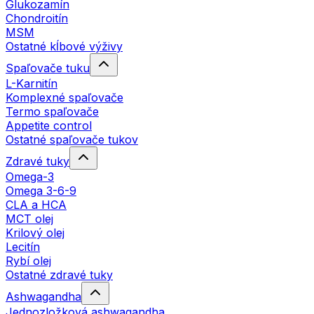
Glukozamín
Chondroitín
MSM
Ostatné kĺbové výživy
Spaľovače tuku
L-Karnitín
Komplexné spaľovače
Termo spaľovače
Appetite control
Ostatné spaľovače tukov
Zdravé tuky
Omega-3
Omega 3-6-9
CLA a HCA
MCT olej
Krilový olej
Lecitín
Rybí olej
Ostatné zdravé tuky
Ashwagandha
Jednozložková ashwagandha