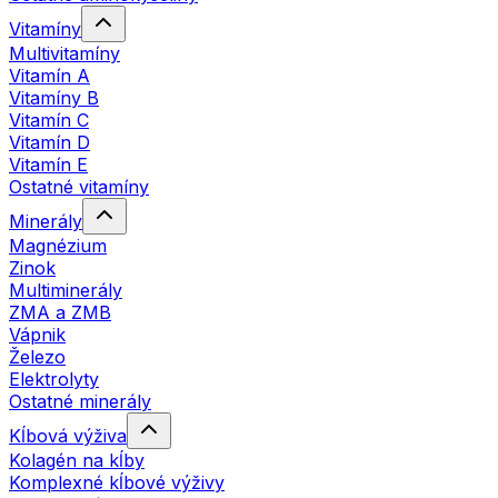
Vitamíny
Multivitamíny
Vitamín A
Vitamíny B
Vitamín C
Vitamín D
Vitamín E
Ostatné vitamíny
Minerály
Magnézium
Zinok
Multiminerály
ZMA a ZMB
Vápnik
Železo
Elektrolyty
Ostatné minerály
Kĺbová výživa
Kolagén na kĺby
Komplexné kĺbové výživy