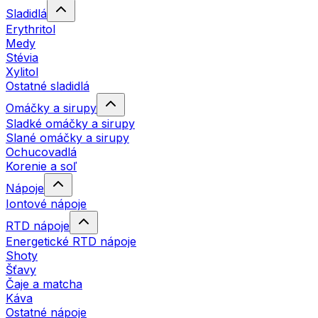
Sladidlá
Erythritol
Medy
Stévia
Xylitol
Ostatné sladidlá
Omáčky a sirupy
Sladké omáčky a sirupy
Slané omáčky a sirupy
Ochucovadlá
Korenie a soľ
Nápoje
Iontové nápoje
RTD nápoje
Energetické RTD nápoje
Shoty
Šťavy
Čaje a matcha
Káva
Ostatné nápoje