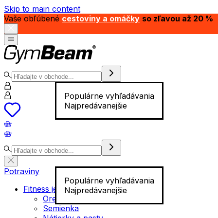
Skip to main content
Vaše obľúbené
cestoviny a omáčky
so zľavou až 20 %
Populárne vyhľadávania
Najpredávanejšie
Potraviny
Populárne vyhľadávania
Fitness jedlo
Najpredávanejšie
Orechy
Semienka
Nátierky a pasty