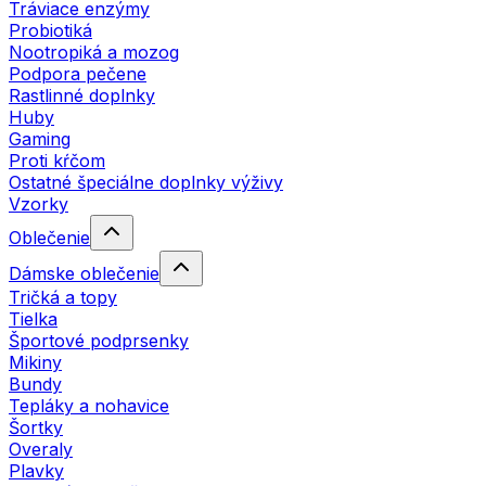
Tráviace enzýmy
Probiotiká
Nootropiká a mozog
Podpora pečene
Rastlinné doplnky
Huby
Gaming
Proti kŕčom
Ostatné špeciálne doplnky výživy
Vzorky
Oblečenie
Dámske oblečenie
Tričká a topy
Tielka
Športové podprsenky
Mikiny
Bundy
Tepláky a nohavice
Šortky
Overaly
Plavky