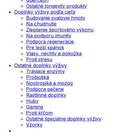
Ostatné longevity produkty
Doplnky výživy podľa cieľa
Budovanie svalovej hmoty
Na chudnutie
Zlepšenie športového výkonu
Na podporu imunity
Podpora regenerácie
Pre lepší spánok
Vlasy, nechty a pokožka
Proti stresu
Ostatné doplnky výživy
Tráviace enzýmy
Probiotiká
Nootropiká a mozog
Podpora pečene
Rastlinné doplnky
Huby
Gaming
Proti kŕčom
Ostatné špeciálne doplnky výživy
Vzorky