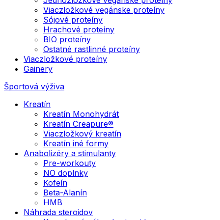
Viaczložkové vegánske proteíny
Sójové proteíny
Hrachové proteíny
BIO proteíny
Ostatné rastlinné proteíny
Viaczložkové proteíny
Gainery
Športová výživa
Kreatín
Kreatín Monohydrát
Kreatín Creapure®
Viaczložkový kreatín
Kreatín iné formy
Anabolizéry a stimulanty
Pre-workouty
NO doplnky
Kofeín
Beta-Alanín
HMB
Náhrada steroidov