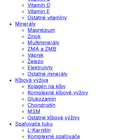
Vitamín D
Vitamín E
Ostatné vitamíny
Minerály
Magnézium
Zinok
Multiminerály
ZMA a ZMB
Vápnik
Železo
Elektrolyty
Ostatné minerály
Kĺbová výživa
Kolagén na kĺby
Komplexné kĺbové výživy
Glukozamín
Chondroitín
MSM
Ostatné kĺbové výživy
Spaľovače tuku
L-Karnitín
Komplexné spaľovače