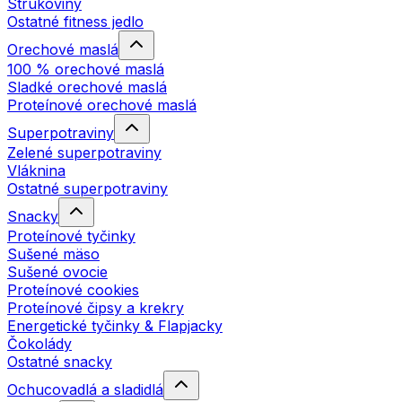
Strukoviny
Ostatné fitness jedlo
Orechové maslá
100 % orechové maslá
Sladké orechové maslá
Proteínové orechové maslá
Superpotraviny
Zelené superpotraviny
Vláknina
Ostatné superpotraviny
Snacky
Proteínové tyčinky
Sušené mäso
Sušené ovocie
Proteínové cookies
Proteínové čipsy a krekry
Energetické tyčinky & Flapjacky
Čokolády
Ostatné snacky
Ochucovadlá a sladidlá