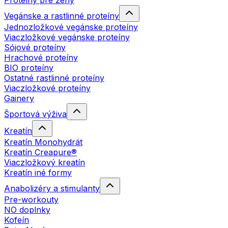
Proteíny pre ženy
Vegánske a rastlinné proteíny
Jednozložkové vegánske proteíny
Viaczložkové vegánske proteíny
Sójové proteíny
Hrachové proteíny
BIO proteíny
Ostatné rastlinné proteíny
Viaczložkové proteíny
Gainery
Športová výživa
Kreatín
Kreatín Monohydrát
Kreatín Creapure®
Viaczložkový kreatín
Kreatín iné formy
Anabolizéry a stimulanty
Pre-workouty
NO doplnky
Kofeín