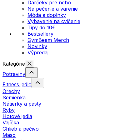
Darčeky pre neho
Na pečenie a varenie
Móda a doplnky
Vybavenie na cvičenie
Tipy do 10€
Bestsellery
GymBeam Merch
Novinky
Výpredaj
Kategórie
Potraviny
Fitness jedlo
Orechy
Semienka
Nátierky a pasty
Ryby
Hotové jedlá
Vajíčka
Chlieb a pečivo
Mäso