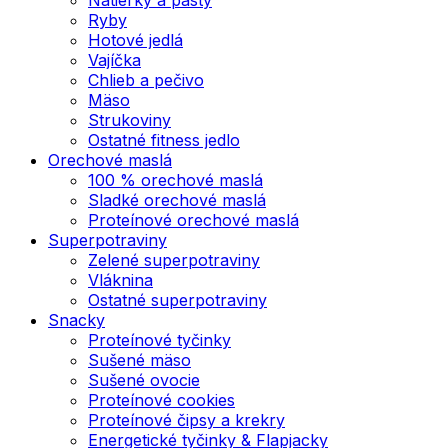
Ryby
Hotové jedlá
Vajíčka
Chlieb a pečivo
Mäso
Strukoviny
Ostatné fitness jedlo
Orechové maslá
100 % orechové maslá
Sladké orechové maslá
Proteínové orechové maslá
Superpotraviny
Zelené superpotraviny
Vláknina
Ostatné superpotraviny
Snacky
Proteínové tyčinky
Sušené mäso
Sušené ovocie
Proteínové cookies
Proteínové čipsy a krekry
Energetické tyčinky & Flapjacky