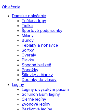
Oblečenie
Dámske oblečenie
Tričká a topy
Tielka
Športové podprsenky
Mikiny
Bundy
Tepláky a nohavice
Šortky
Overaly
Plavky
Spodná bielizeň
Ponožky
Šiltovky a čiapky
Doplnky do vlasov
Legíny
Legíny s vysokým pásom
Scrunch Bum legíny
Čierne legíny
Zvonové legíny
Bezšvové legíny