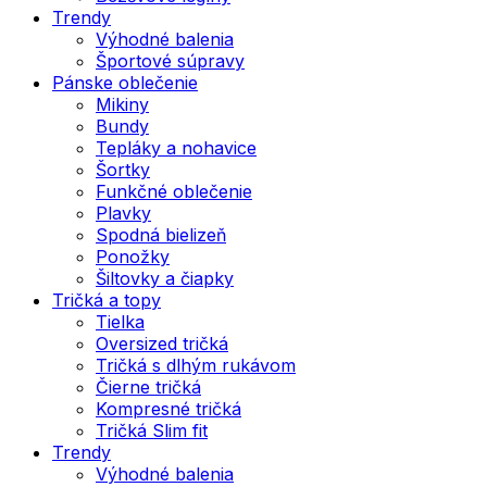
Trendy
Výhodné balenia
Športové súpravy
Pánske oblečenie
Mikiny
Bundy
Tepláky a nohavice
Šortky
Funkčné oblečenie
Plavky
Spodná bielizeň
Ponožky
Šiltovky a čiapky
Tričká a topy
Tielka
Oversized tričká
Tričká s dlhým rukávom
Čierne tričká
Kompresné tričká
Tričká Slim fit
Trendy
Výhodné balenia