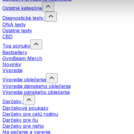
Ostatné kategórie
Diagnostické testy
DNA testy
Ostatné testy
CBD
Top ponuky
Bestsellery
GymBeam Merch
Novinky
Výpredaj
Výpredaj oblečenia
Výpredaj dámskeho oblečenia
Výpredaj pánskeho oblečenia
Darčeky
Darčekové poukazy
Darčeky pre celú rodinu
Darčeky pre ňu
Darčeky pre neho
Na pečenie a varenie