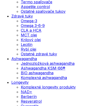
Termo spaľovače
Appetite control
Ostatné spaľovače tukov
Zdravé tuky
Omega-3
Omega 3-6-9
CLA a HCA
MCT olej
Krilový olej
Lecitín
Rybí olej
Ostatné zdravé tuky
Ashwagandha
Jednozložková ashwagandha
Ashwagandha KSM-66®
BIO ashwagandha
Komplexná ashwagandha
Longevity
Komplexné longevity produkty
NAD+
Berberín
Resveratrol
Quercetín