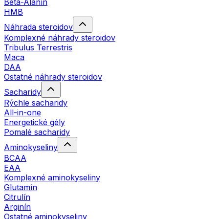
Beta-Alanín
HMB
Náhrada steroidov
Komplexné náhrady steroidov
Tribulus Terrestris
Maca
DAA
Ostatné náhrady steroidov
Sacharidy
Rýchle sacharidy
All-in-one
Energetické gély
Pomalé sacharidy
Aminokyseliny
BCAA
EAA
Komplexné aminokyseliny
Glutamín
Citrulín
Arginín
Ostatné aminokyseliny