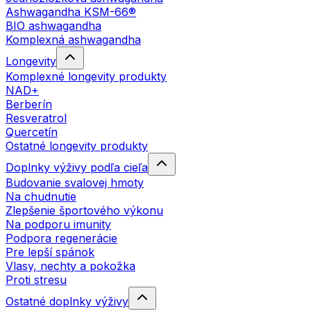
Ashwagandha KSM-66®
BIO ashwagandha
Komplexná ashwagandha
Longevity
Komplexné longevity produkty
NAD+
Berberín
Resveratrol
Quercetín
Ostatné longevity produkty
Doplnky výživy podľa cieľa
Budovanie svalovej hmoty
Na chudnutie
Zlepšenie športového výkonu
Na podporu imunity
Podpora regenerácie
Pre lepší spánok
Vlasy, nechty a pokožka
Proti stresu
Ostatné doplnky výživy