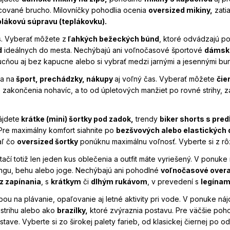
cované brucho. Milovníčky pohodlia ocenia
oversized mikiny,
zatia
plákovú súpravu (teplákovku).
s. Vyberať môžete z
ľahkých bežeckých búnd
, ktoré odvádzajú po
d
ideálnych do mesta. Nechýbajú ani voľnočasové športové
dámsk
cňou aj bez kapucne alebo si vybrať medzi jarnými a jesennými bund
a na
šport, prechádzky, nákupy
aj voľný čas. Vyberať môžete
čie
zakončenia nohavíc, a to od úpletových manžiet po rovné strihy, za
ájdete
krátke (mini) šortky pod zadok,
trendy
biker shorts s pre
 Pre maximálny komfort siahnite po
bezšvových alebo elastických
aľ čo
oversized šortky
ponúknu maximálnu voľnosť. Vyberte si z rôzn
ačí totiž len jeden kus oblečenia a outfit máte vyriešený. V ponuke
ningu, behu alebo joge. Nechýbajú ani pohodlné
voľnočasové over
z zapínania
, s
krátkym
či
dlhým rukávom
, v prevedení s
legínam
ou na plávanie, opaľovanie aj letné aktivity pri vode. V ponuke ná
 strihu alebo ako
brazílky,
ktoré zvýraznia postavu. Pre väčšie pohod
ave. Vyberte si zo širokej palety farieb, od klasickej čiernej po 