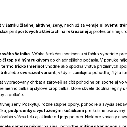
ť v šatníku
žiadnej aktívnej ženy,
nech už sa venuje
silovému trén
lúži pri
športových aktivitách na rekreačnej
aj profesionálnej úr
ceňovať. Správne zvolený materiál a strih ovplyvňujú nielen
výkon,
šetky naše modely starostlivo navrhujeme s ohľadom na potreby tých na
ľnočasového outfitu.
sového šatníka.
Vďaka širokému sortimentu si ľahko vyberiete pre
ko či top s dlhým rukávom
do chladnejšieho počasia. V ponuke nájd
i
termo tričko (merino)
vhodné ako spodná vrstva pri zimných športo
strih
alebo
oversized variant,
vždy si zamilujete pohodlie, štýl a fu
ť vypracovaný chrbát a zároveň sa cítiť pohodlne pri športe aj vo v
é merino tielka aj štýlové crop tielka, ktoré skvele doplnia legíny
rby a potlače.
tívnej ženy. Poskytujú rôzne stupne opory, pohodlie a zvýšia seb
ičká,
podprsenky s vystuženými košíčkami
pre krásne tvarovaný 
ôsobia vášmu telu aj aktivite od jogy po beh. Niektoré varianty na
nájdete
dámske mikiny na zips,
pohodlné
mikiny s kapucňou
aj p