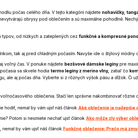
odliu počas celého dňa. V tejto kategórii nájdete
nohavičky, tangá
 nevytvárajú obrysy pod oblečením a sú maximálne pohodlné. Nechý
 typov, od nízkych a zateplených cez
funkčné a kompresné pon
slnkom, tak aj pred chladným počasím. Navyše ide o štýlový módny 
 aj voľný čas. V ponuke nájdete
bezšvové dámske legíny
pre maxi
 počasia sa skvele hodia
termo legíny z merino vlny,
zatiaľ čo
kom
ngu, ale aj počas dňa. Vyberte si z rôznych výšok pásu a dĺžok. Či u
oľnočasového oblečenia. Stačí len správne nakombinovať rôzne dizaj
ie hodiť, nemal by vám ujsť náš článok
Aké oblečenie je najlepšie
nie? Potom si nesmiete nechať ujsť článok
Ako môže zlý výber oble
, nemal by vám ujsť náš článok
Funkčné oblečenie: Prečo má zmys