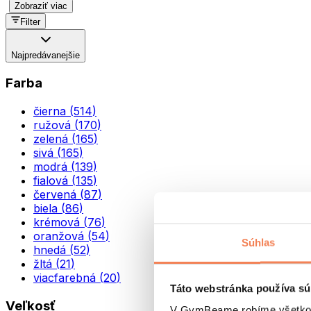
Zobraziť viac
Filter
Najpredávanejšie
Farba
čierna
(
514
)
ružová
(
170
)
zelená
(
165
)
sivá
(
165
)
modrá
(
139
)
fialová
(
135
)
červená
(
87
)
biela
(
86
)
krémová
(
76
)
oranžová
(
54
)
Súhlas
hnedá
(
52
)
žltá
(
21
)
viacfarebná
(
20
)
Táto webstránka používa sú
Veľkosť
V GymBeame robíme všetko pr