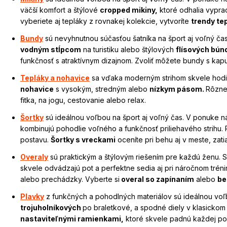
väčší komfort a štýlové
cropped mikiny,
ktoré odhalia vypra
vyberiete aj tepláky z rovnakej kolekcie, vytvoríte
trendy te
Bundy
sú nevyhnutnou súčasťou šatníka na šport aj voľný ča
vodným stĺpcom
na turistiku alebo štýlových
flísových bún
funkčnosť s atraktívnym dizajnom. Zvoliť môžete bundy s kapu
Tepláky a nohavice
sa vďaka moderným strihom skvele hodi
nohavice
s vysokým, stredným alebo
nízkym pásom.
Rôzne 
fitka, na jogu, cestovanie alebo relax.
Šortky
sú ideálnou voľbou na šport aj voľný čas. V ponuke n
kombinujú pohodlie voľného a funkčnosť priliehavého strihu.
postavu.
Šortky s vreckami
oceníte pri behu aj v meste, zati
Overaly
sú praktickým a štýlovým riešením pre každú ženu. St
skvele odvádzajú pot a perfektne sedia aj pri náročnom tré
alebo prechádzky. Vyberte si
overal so zapínaním
alebo
be
Plavky
z funkčných a pohodlných materiálov sú ideálnou voľb
trojuholníkových
po braletkové, a spodné diely v klasickom
nastaviteľnými ramienkami,
ktoré skvele padnú každej post