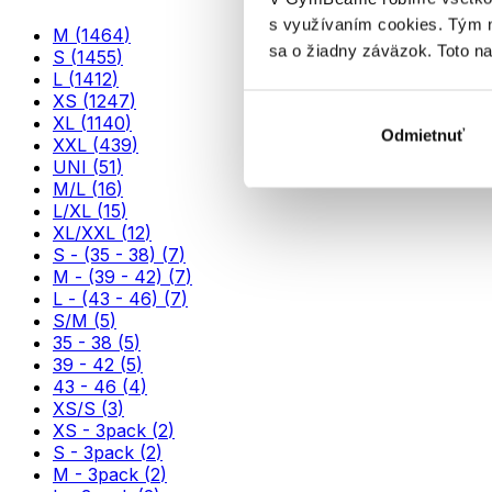
s využívaním cookies. Tým 
M
(
1464
)
sa o žiadny záväzok. Toto n
S
(
1455
)
L
(
1412
)
XS
(
1247
)
XL
(
1140
)
Odmietnuť
XXL
(
439
)
UNI
(
51
)
M/L
(
16
)
L/XL
(
15
)
XL/XXL
(
12
)
S - (35 - 38)
(
7
)
M - (39 - 42)
(
7
)
L - (43 - 46)
(
7
)
S/M
(
5
)
35 - 38
(
5
)
39 - 42
(
5
)
43 - 46
(
4
)
XS/S
(
3
)
XS - 3pack
(
2
)
S - 3pack
(
2
)
M - 3pack
(
2
)