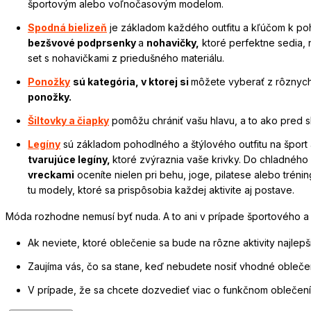
športovým alebo voľnočasovým modelom.
Spodná bielizeň
je základom každého outfitu a kľúčom k poh
bezšvové podprsenky
a
nohavičky,
ktoré perfektne sedia,
set s nohavičkami z priedušného materiálu.
Ponožky
sú kategória, v ktorej si
môžete vyberať z rôznych
ponožky.
Šiltovky a čiapky
pomôžu chrániť vašu hlavu, a to ako pred 
Legíny
sú základom pohodlného a štýlového outfitu na šport
tvarujúce legíny,
ktoré zvýraznia vaše krivky. Do chladného
vreckami
oceníte nielen pri behu, joge, pilatese alebo tréni
tu modely, ktoré sa prispôsobia každej aktivite aj postave.
Móda rozhodne nemusí byť nuda. A to ani v prípade športového a v
Ak neviete, ktoré oblečenie sa bude na rôzne aktivity najlepš
Zaujíma vás, čo sa stane, keď nebudete nosiť vhodné obleče
V prípade, že sa chcete dozvedieť viac o funkčnom oblečení