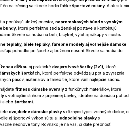
ľ čo na tréning sa skvele hodia ľahké
športové mikiny.
A ak si k ni
t a ponúkajú úložný priestor,
nepremokavých búnd s vysokým
e bundy,
ktoré perfektne sedia ženskej postave a kombinujú
ami. Skvele sa hodia na beh, bicykel, výlet aj nákupy v meste.
rne tepláky, biele tepláky, farebné modely aj voľnejšie dámske
isťujú pohodlie pri športe aj bežnom nosení. Skvele sa hodia do
dĺženou dĺžkou
aj praktické
dvojvrstvové šortky (2v1),
ktoré
 dámskych šortkách,
ktoré perfektne odvádzajú pot a zvýraznia
ych pásov, materiálov a farieb tie, ktoré vám najlepšie sadnú.
 nájdete
fitness dámske overaly
z funkčných materiálov, ktoré
aly
s voľnejším strihom z príjemnej bavlny, ideálne na domácu poho
i
alebo
šortkami.
jdete
dvojdielne dámske plavky
s rôznymi typmi vrchných dielov, 
lie aj športový výkon sú tu aj
jednodielne plavky
s
odvážne neónové tóny. Rovnako je na vás, či dáte prednosť