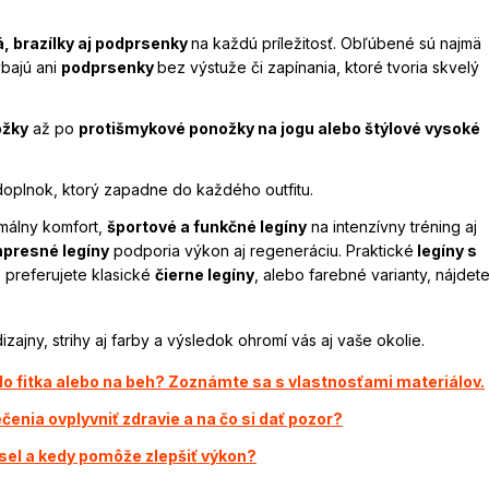
, brazílky aj podprsenky
na každú príležitosť. Obľúbené sú najmä
bajú ani
podprsenky
bez výstuže či zapínania, ktoré tvoria skvelý
ožky
až po
protišmykové ponožky na jogu alebo štýlové vysoké
doplnok, ktorý zapadne do každého outfitu.
málny komfort,
športové a funkčné legíny
na intenzívny tréning aj
presné legíny
podporia výkon aj regeneráciu. Praktické
legíny s
ž preferujete klasické
čierne legíny
, alebo farebné varianty, nájdet
ny, strihy aj farby a výsledok ohromí vás aj vaše okolie.
 do fitka alebo na beh? Zoznámte sa s vlastnosťami materiálov.
čenia ovplyvniť zdravie a na čo si dať pozor?
el a kedy pomôže zlepšiť výkon?