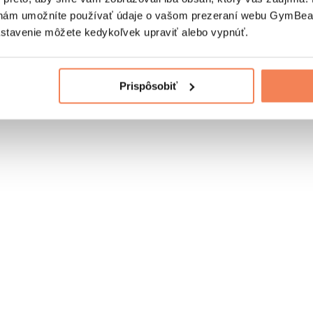
nám umožníte používať údaje o vašom prezeraní webu GymBeam
astavenie môžete kedykoľvek upraviť alebo vypnúť.
Prispôsobiť