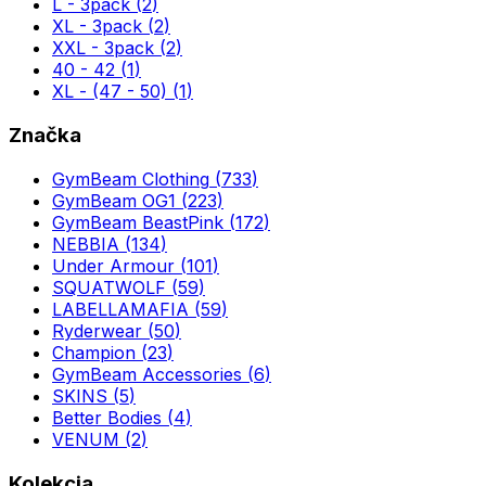
L - 3pack
(
2
)
XL - 3pack
(
2
)
XXL - 3pack
(
2
)
40 - 42
(
1
)
XL - (47 - 50)
(
1
)
Značka
GymBeam Clothing
(
733
)
GymBeam OG1
(
223
)
GymBeam BeastPink
(
172
)
NEBBIA
(
134
)
Under Armour
(
101
)
SQUATWOLF
(
59
)
LABELLAMAFIA
(
59
)
Ryderwear
(
50
)
Champion
(
23
)
GymBeam Accessories
(
6
)
SKINS
(
5
)
Better Bodies
(
4
)
VENUM
(
2
)
Kolekcia