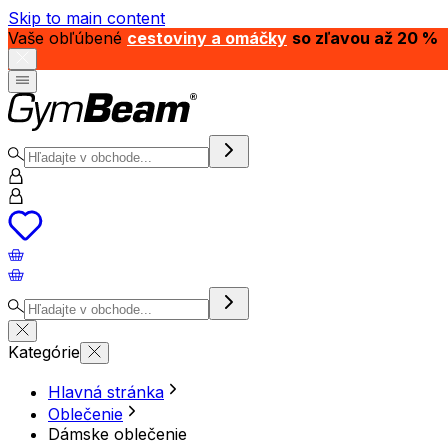
Skip to main content
Vaše obľúbené
cestoviny a omáčky
so zľavou až 20 %
Kategórie
Hlavná stránka
Oblečenie
Dámske oblečenie