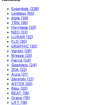
Essentials
(
238
)
Limitless
(
65
)
Agile
(
39
)
TRN
(
38
)
Herritage
(
33
)
NEO
(
33
)
LUNAR
(
32
)
FLO
(
30
)
GRAPHIC
(
30
)
Varsity
(
26
)
Breeze
(
25
)
Fierce
(
24
)
Seamless
(
24
)
ZOA
(
22
)
Aura
(
21
)
Serenity
(
21
)
ASTER
(
20
)
Bliss
(
20
)
BEAT
(
18
)
Grace
(
18
)
LIFT
(
18
)