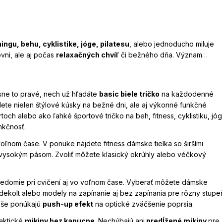
ingu, behu, cyklistike, jóge, pilatesu
, alebo jednoducho miluje
ovni, ale aj počas
relaxačných chvíľ
či bežného dňa. Význam
 ale aj sebavedomie.
Ak nás niečo tlačí, odiera alebo nesedí, je
jnáročnejších žien. V tejto kategórii tak nájdete všetko, čo
sne to pravé, nech už hľadáte
basic biele tričko
na každodenné
ete nielen štýlové kúsky na bežné dni, ale aj výkonné funkčné
ch alebo ako ľahké športové tričko na beh, fitness, cyklistiku, jó
nkčnosť.
oľnom čase. V ponuke nájdete fitness dámske tielka so širšími
 s vysokým pásom. Zvoliť môžete klasický okrúhly alebo véčkový
avedomie pri cvičení aj vo voľnom čase. Vyberať môžete dámske
dekolt alebo modely na zapínanie aj bez zapínania pre rôzny stupe
vyše ponúkajú
push-up efekt
na optické zväčšenie poprsia.
raktické
mikiny bez kapucne.
Nechýbajú ani
predĺžené mikiny
pre