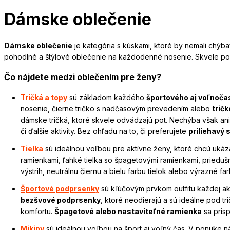
Dámske oblečenie
Dámske oblečenie
je kategória s kúskami, ktoré by nemali chýba
pohodlné a štýlové oblečenie na každodenné nosenie. Skvele pos
pohodlného a funkčného oblečenia sa totiž rozhodne neoplatí pod
Čo nájdete medzi oblečením pre ženy?
ťažké sústrediť sa na všetky aktivity a cítiť sa v pohode. Preto v
potrebujete na vytvorenie dokonale
zladeného športového aj vo
Tričká a topy
sú základom každého
športového aj voľnoča
nosenie, čierne tričko s nadčasovým prevedením alebo
trič
dámske tričká, ktoré skvele odvádzajú pot. Nechýba však an
či ďalšie aktivity. Bez ohľadu na to, či preferujete
priliehavý 
Tielka
sú ideálnou voľbou pre aktívne ženy, ktoré chcú ukáza
ramienkami, ľahké tielka so špagetovými ramienkami, priedušn
výstrih, neutrálnu čiernu a bielu farbu tielok alebo výrazné fa
Športové podprsenky
sú kľúčovým prvkom outfitu každej ak
bezšvové podprsenky
, ktoré neodierajú a sú ideálne pod tr
komfortu.
Špagetové alebo nastaviteľné ramienka
sa prisp
Mikiny
sú ideálnou voľbou na šport aj voľný čas. V ponuke 