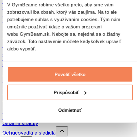
Strukoviny
V GymBeame robíme všetko preto, aby sme vám
Ostatné fitness jedlo
zobrazovali iba obsah, ktorý vás zaujíma. Na to ale
Orechové maslá
potrebujeme súhlas s využívaním cookies. Tým nám
100 % orechové maslá
umožníte používať údaje o vašom prezeraní
Sladké orechové maslá
webu GymBeam.sk. Nebojte sa, nejedná sa o žiadny
Proteínové orechové maslá
záväzok. Toto nastavenie môžete kedykoľvek upraviť
Superpotraviny
alebo vypnúť.
Zelené superpotraviny
Vláknina
Ostatné superpotraviny
Snacky
Povoliť všetko
Proteínové tyčinky
Sušené mäso
Prispôsobiť
Sušené ovocie
Proteínové cookies
Proteínové čipsy a krekry
Odmietnuť
Energetické tyčinky & Flapjacky
Čokolády
Ostatné snacky
Ochucovadlá a sladidlá