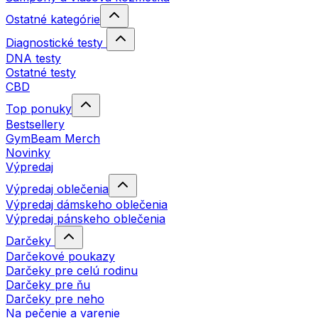
Ostatné kategórie
Diagnostické testy
DNA testy
Ostatné testy
CBD
Top ponuky
Bestsellery
GymBeam Merch
Novinky
Výpredaj
Výpredaj oblečenia
Výpredaj dámskeho oblečenia
Výpredaj pánskeho oblečenia
Darčeky
Darčekové poukazy
Darčeky pre celú rodinu
Darčeky pre ňu
Darčeky pre neho
Na pečenie a varenie