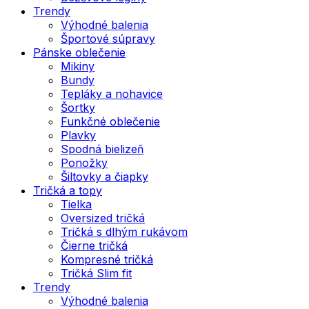
Trendy
Výhodné balenia
Športové súpravy
Pánske oblečenie
Mikiny
Bundy
Tepláky a nohavice
Šortky
Funkčné oblečenie
Plavky
Spodná bielizeň
Ponožky
Šiltovky a čiapky
Tričká a topy
Tielka
Oversized tričká
Tričká s dlhým rukávom
Čierne tričká
Kompresné tričká
Tričká Slim fit
Trendy
Výhodné balenia