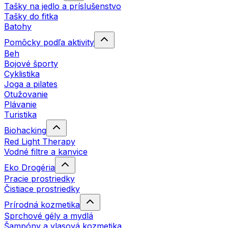
Tašky na jedlo a príslušenstvo
Tašky do fitka
Batohy
Pomôcky podľa aktivity
Beh
Bojové športy
Cyklistika
Joga a pilates
Otužovanie
Plávanie
Turistika
Biohacking
Red Light Therapy
Vodné filtre a kanvice
Eko Drogéria
Pracie prostriedky
Čistiace prostriedky
Prírodná kozmetika
Sprchové gély a mydlá
Šampóny a vlasová kozmetika