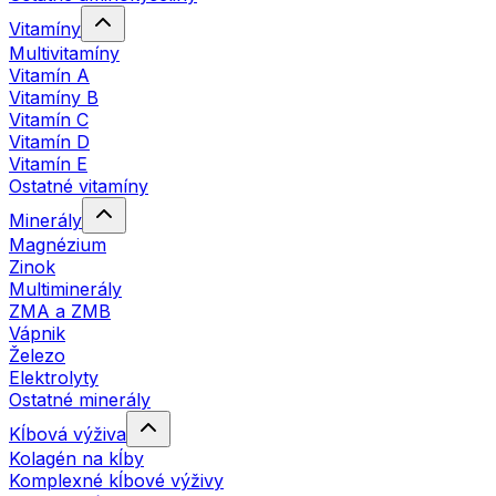
Vitamíny
Multivitamíny
Vitamín A
Vitamíny B
Vitamín C
Vitamín D
Vitamín E
Ostatné vitamíny
Minerály
Magnézium
Zinok
Multiminerály
ZMA a ZMB
Vápnik
Železo
Elektrolyty
Ostatné minerály
Kĺbová výživa
Kolagén na kĺby
Komplexné kĺbové výživy