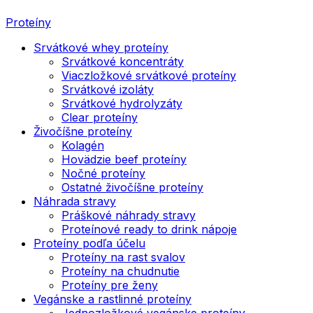
Proteíny
Srvátkové whey proteíny
Srvátkové koncentráty
Viaczložkové srvátkové proteíny
Srvátkové izoláty
Srvátkové hydrolyzáty
Clear proteíny
Živočíšne proteíny
Kolagén
Hovädzie beef proteíny
Nočné proteíny
Ostatné živočíšne proteíny
Náhrada stravy
Práškové náhrady stravy
Proteínové ready to drink nápoje
Proteíny podľa účelu
Proteíny na rast svalov
Proteíny na chudnutie
Proteíny pre ženy
Vegánske a rastlinné proteíny
Jednozložkové vegánske proteíny