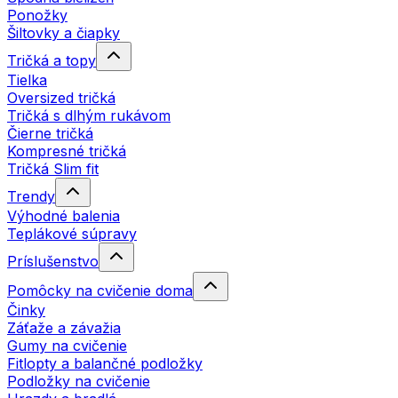
Ponožky
Šiltovky a čiapky
Tričká a topy
Tielka
Oversized tričká
Tričká s dlhým rukávom
Čierne tričká
Kompresné tričká
Tričká Slim fit
Trendy
Výhodné balenia
Teplákové súpravy
Príslušenstvo
Pomôcky na cvičenie doma
Činky
Záťaže a závažia
Gumy na cvičenie
Fitlopty a balančné podložky
Podložky na cvičenie