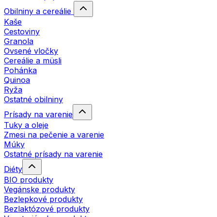
Obilniny a cereálie
Kaše
Cestoviny
Granola
Ovsené vločky
Cereálie a müsli
Pohánka
Quinoa
Ryža
Ostatné obilniny
Prísady na varenie
Tuky a oleje
Zmesi na pečenie a varenie
Múky
Ostatné prísady na varenie
Diéty
BIO produkty
Vegánske produkty
Bezlepkové produkty
Bezlaktózové produkty