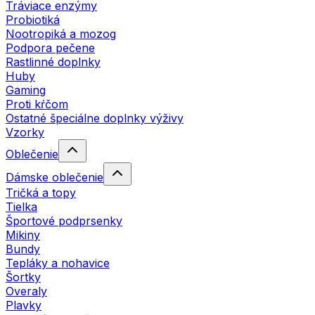
Tráviace enzýmy
Probiotiká
Nootropiká a mozog
Podpora pečene
Rastlinné doplnky
Huby
Gaming
Proti kŕčom
Ostatné špeciálne doplnky výživy
Vzorky
Oblečenie
Dámske oblečenie
Tričká a topy
Tielka
Športové podprsenky
Mikiny
Bundy
Tepláky a nohavice
Šortky
Overaly
Plavky