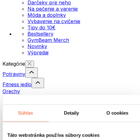
Darčeky pre neho
Na pečenie a varenie
Móda a doplnky
Vybavenie na cvičenie
Tipy do 10€
Bestsellery
GymBeam Merch
Novinky
Výpredaj
Kategórie
Potraviny
Fitness jedlo
Orechy
Semienka
Nátierky a pasty
Ryby
Súhlas
Detaily
O cookies
Hotové jedlá
Vajíčka
Chlieb a pečivo
Mäso
Táto webstránka používa súbory cookies