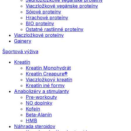
Viaczložkové vegánske proteíny
Sójové proteíny
Hrachové proteíny
BIO proteíny
Ostatné rastlinné proteíny
Viaczložkové proteíny
Gainery
Športová výživa
Kreatín
Kreatín Monohydrát
Kreatín Creapure®
Viaczložkový kreatín
Kreatín iné formy
Anabolizéry a stimulanty
Pre-workouty
NO doplnky
Kofeín
Beta-Alanín
HMB
Náhrada steroidov