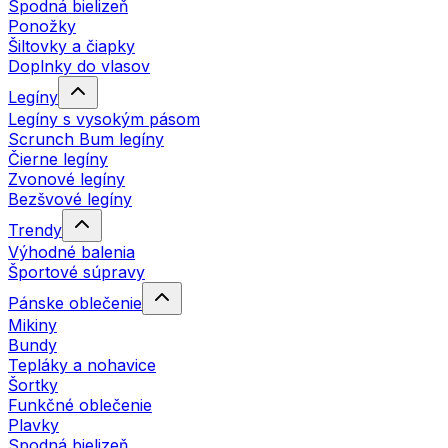
Spodná bielizeň
Ponožky
Šiltovky a čiapky
Doplnky do vlasov
Legíny
Legíny s vysokým pásom
Scrunch Bum legíny
Čierne legíny
Zvonové legíny
Bezšvové legíny
Trendy
Výhodné balenia
Športové súpravy
Pánske oblečenie
Mikiny
Bundy
Tepláky a nohavice
Šortky
Funkčné oblečenie
Plavky
Spodná bielizeň