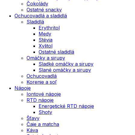
Čokolády
Ostatné snacky
Ochucovadlá a sladidlá
Sladidlá
Erythritol
Medy
Stévia
Xylitol
Ostatné sladidlá
Omáčky a sirupy
Sladké omáčky a sirupy
Slané omáčky a sirupy
Ochucovadlá
Korenie a soľ
Nápoje
Iontové nápoje
RTD nápoje
Energetické RTD nápoje
Shoty
Šťavy
Čaje a matcha
Káva