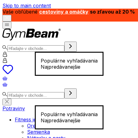
Skip to main content
Vaše obľúbené
cestoviny a omáčky
so zľavou až 20 %
Populárne vyhľadávania
Najpredávanejšie
Potraviny
Populárne vyhľadávania
Fitness jedlo
Najpredávanejšie
Orechy
Semienka
Nátierky a pasty