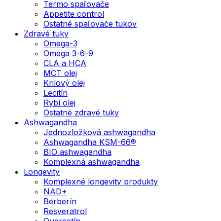
Termo spaľovače
Appetite control
Ostatné spaľovače tukov
Zdravé tuky
Omega-3
Omega 3-6-9
CLA a HCA
MCT olej
Krilový olej
Lecitín
Rybí olej
Ostatné zdravé tuky
Ashwagandha
Jednozložková ashwagandha
Ashwagandha KSM-66®
BIO ashwagandha
Komplexná ashwagandha
Longevity
Komplexné longevity produkty
NAD+
Berberín
Resveratrol
Quercetín