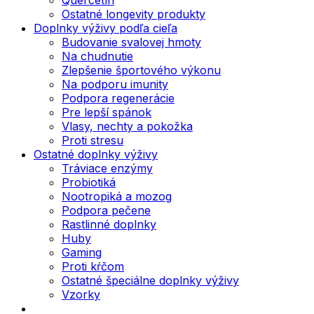
Ostatné longevity produkty
Doplnky výživy podľa cieľa
Budovanie svalovej hmoty
Na chudnutie
Zlepšenie športového výkonu
Na podporu imunity
Podpora regenerácie
Pre lepší spánok
Vlasy, nechty a pokožka
Proti stresu
Ostatné doplnky výživy
Tráviace enzýmy
Probiotiká
Nootropiká a mozog
Podpora pečene
Rastlinné doplnky
Huby
Gaming
Proti kŕčom
Ostatné špeciálne doplnky výživy
Vzorky