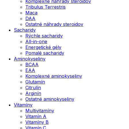
Komplexné náhrady steroidov
Tribulus Terrestris
Maca
DAA
Ostatné náhrady steroidov
Sacharidy
Rýchle sacharidy
All-in-one
Energetické gély
Pomalé sacharidy
Aminokyseliny
BCAA
EAA
Komplexné aminokyseliny
Glutamín
Citrulín
Arginín
Ostatné aminokyseliny
Vitamíny
Multivitamíny
Vitamín A
Vitamíny B
Vitamín C