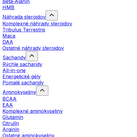
Beta-Alanín
HMB
Náhrada steroidov
Komplexné náhrady steroidov
Tribulus Terrestris
Maca
DAA
Ostatné náhrady steroidov
Sacharidy
Rýchle sacharidy
All-in-one
Energetické gély
Pomalé sacharidy
Aminokyseliny
BCAA
EAA
Komplexné aminokyseliny
Glutamín
Citrulín
Arginín
Ostatné aminokyseliny