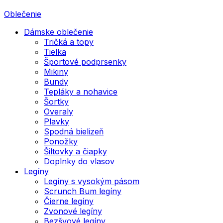
Oblečenie
Dámske oblečenie
Tričká a topy
Tielka
Športové podprsenky
Mikiny
Bundy
Tepláky a nohavice
Šortky
Overaly
Plavky
Spodná bielizeň
Ponožky
Šiltovky a čiapky
Doplnky do vlasov
Legíny
Legíny s vysokým pásom
Scrunch Bum legíny
Čierne legíny
Zvonové legíny
Bezšvové legíny