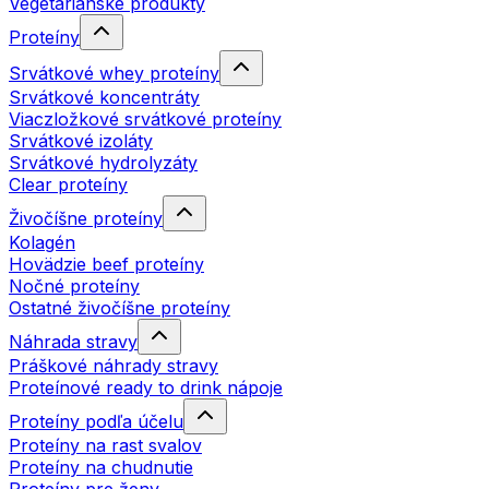
Vegetariánske produkty
Proteíny
Srvátkové whey proteíny
Srvátkové koncentráty
Viaczložkové srvátkové proteíny
Srvátkové izoláty
Srvátkové hydrolyzáty
Clear proteíny
Živočíšne proteíny
Kolagén
Hovädzie beef proteíny
Nočné proteíny
Ostatné živočíšne proteíny
Náhrada stravy
Práškové náhrady stravy
Proteínové ready to drink nápoje
Proteíny podľa účelu
Proteíny na rast svalov
Proteíny na chudnutie