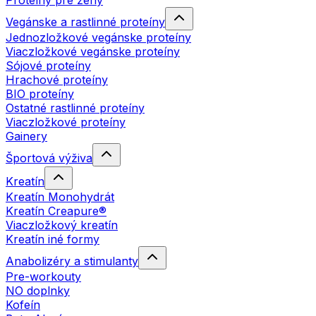
Proteíny pre ženy
Vegánske a rastlinné proteíny
Jednozložkové vegánske proteíny
Viaczložkové vegánske proteíny
Sójové proteíny
Hrachové proteíny
BIO proteíny
Ostatné rastlinné proteíny
Viaczložkové proteíny
Gainery
Športová výživa
Kreatín
Kreatín Monohydrát
Kreatín Creapure®
Viaczložkový kreatín
Kreatín iné formy
Anabolizéry a stimulanty
Pre-workouty
NO doplnky
Kofeín