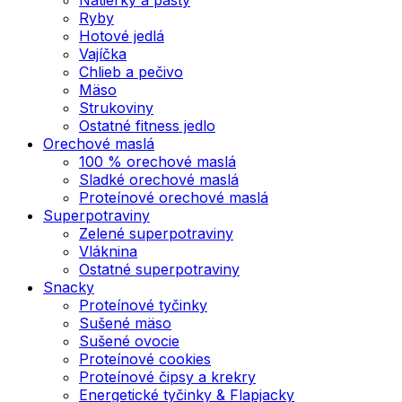
Ryby
Hotové jedlá
Vajíčka
Chlieb a pečivo
Mäso
Strukoviny
Ostatné fitness jedlo
Orechové maslá
100 % orechové maslá
Sladké orechové maslá
Proteínové orechové maslá
Superpotraviny
Zelené superpotraviny
Vláknina
Ostatné superpotraviny
Snacky
Proteínové tyčinky
Sušené mäso
Sušené ovocie
Proteínové cookies
Proteínové čipsy a krekry
Energetické tyčinky & Flapjacky