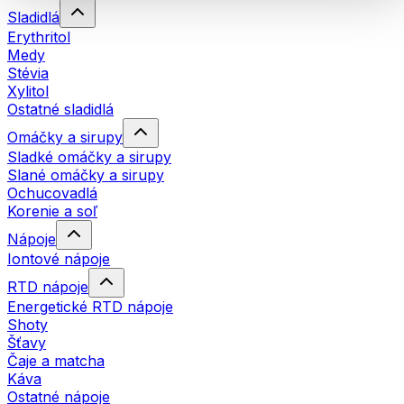
Sladidlá
Erythritol
Medy
Stévia
Xylitol
Ostatné sladidlá
Omáčky a sirupy
Sladké omáčky a sirupy
Slané omáčky a sirupy
Ochucovadlá
Korenie a soľ
Nápoje
Iontové nápoje
RTD nápoje
Energetické RTD nápoje
Shoty
Šťavy
Čaje a matcha
Káva
Ostatné nápoje