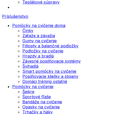
Teplákové súpravy
Príslušenstvo
Pomôcky na cvičenie doma
Činky
Záťaže a závažia
Gumy na cvičenie
Fitlopty a balančné podložky
Podložky na cvičenie
Hrazdy a bradlá
Závesné posilňovacie systémy
Švihadlá
Smart pomôcky na cvičenie
Posilňovacie klietky a stojany
Domáci tréning ostatné
Pomôcky na cvičenie
Šejkre
Športové fľaše
Bandáže na cvičenie
Opasky na cvičenie
Trhačky a háky