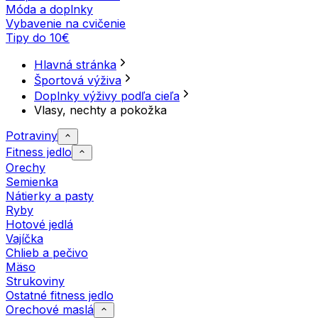
Móda a doplnky
Vybavenie na cvičenie
Tipy do 10€
Hlavná stránka
Športová výživa
Doplnky výživy podľa cieľa
Vlasy, nechty a pokožka
Potraviny
Fitness jedlo
Orechy
Semienka
Nátierky a pasty
Ryby
Hotové jedlá
Vajíčka
Chlieb a pečivo
Mäso
Strukoviny
Ostatné fitness jedlo
Orechové maslá