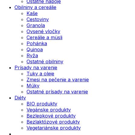
Ostatné nápoje
Obilniny a cereálie
Kaše
Cestoviny
Granola
Ovsené vločky
Cereálie a müsli
Pohánka
Quinoa
Ryža
Ostatné obilniny
Prísady na varenie
Tuky a oleje
Zmesi na pečenie a varenie
Múky
Ostatné prísady na varenie
Diéty
BIO produkty
Vegánske produkty
Bezlepkové produkty
Bezlaktózové produkty
Vegetariánske produkty