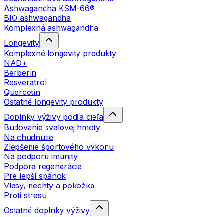
Ashwagandha KSM-66®
BIO ashwagandha
Komplexná ashwagandha
Longevity
Komplexné longevity produkty
NAD+
Berberín
Resveratrol
Quercetín
Ostatné longevity produkty
Doplnky výživy podľa cieľa
Budovanie svalovej hmoty
Na chudnutie
Zlepšenie športového výkonu
Na podporu imunity
Podpora regenerácie
Pre lepší spánok
Vlasy, nechty a pokožka
Proti stresu
Ostatné doplnky výživy