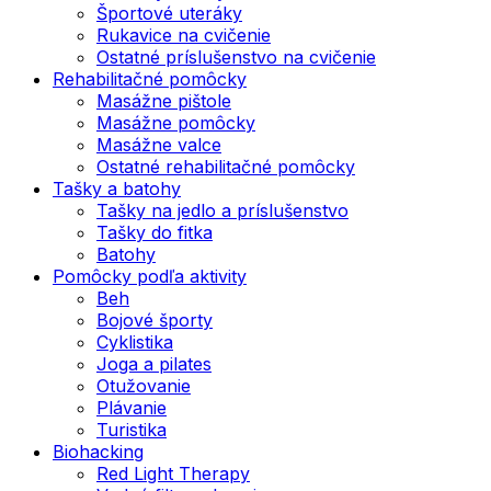
Športové uteráky
Rukavice na cvičenie
Ostatné príslušenstvo na cvičenie
Rehabilitačné pomôcky
Masážne pištole
Masážne pomôcky
Masážne valce
Ostatné rehabilitačné pomôcky
Tašky a batohy
Tašky na jedlo a príslušenstvo
Tašky do fitka
Batohy
Pomôcky podľa aktivity
Beh
Bojové športy
Cyklistika
Joga a pilates
Otužovanie
Plávanie
Turistika
Biohacking
Red Light Therapy