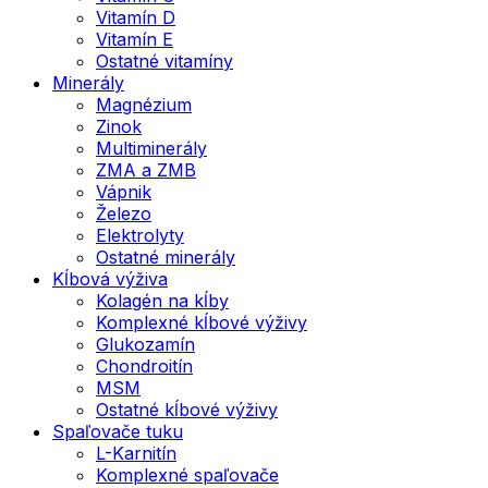
Vitamín D
Vitamín E
Ostatné vitamíny
Minerály
Magnézium
Zinok
Multiminerály
ZMA a ZMB
Vápnik
Železo
Elektrolyty
Ostatné minerály
Kĺbová výživa
Kolagén na kĺby
Komplexné kĺbové výživy
Glukozamín
Chondroitín
MSM
Ostatné kĺbové výživy
Spaľovače tuku
L-Karnitín
Komplexné spaľovače