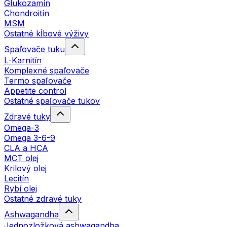
Glukozamín
Chondroitín
MSM
Ostatné kĺbové výživy
Spaľovače tuku
L-Karnitín
Komplexné spaľovače
Termo spaľovače
Appetite control
Ostatné spaľovače tukov
Zdravé tuky
Omega-3
Omega 3-6-9
CLA a HCA
MCT olej
Krilový olej
Lecitín
Rybí olej
Ostatné zdravé tuky
Ashwagandha
Jednozložková ashwagandha