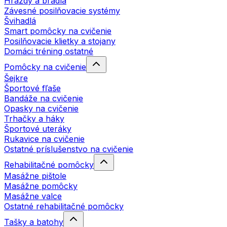
Hrazdy a bradlá
Závesné posilňovacie systémy
Švihadlá
Smart pomôcky na cvičenie
Posilňovacie klietky a stojany
Domáci tréning ostatné
Pomôcky na cvičenie
Šejkre
Športové fľaše
Bandáže na cvičenie
Opasky na cvičenie
Trhačky a háky
Športové uteráky
Rukavice na cvičenie
Ostatné príslušenstvo na cvičenie
Rehabilitačné pomôcky
Masážne pištole
Masážne pomôcky
Masážne valce
Ostatné rehabilitačné pomôcky
Tašky a batohy