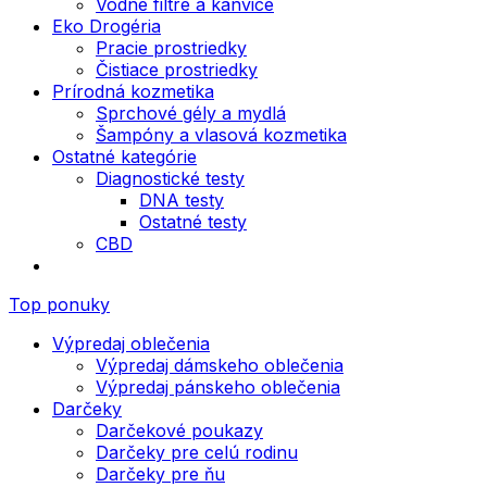
Vodné filtre a kanvice
Eko Drogéria
Pracie prostriedky
Čistiace prostriedky
Prírodná kozmetika
Sprchové gély a mydlá
Šampóny a vlasová kozmetika
Ostatné kategórie
Diagnostické testy
DNA testy
Ostatné testy
CBD
Top ponuky
Výpredaj oblečenia
Výpredaj dámskeho oblečenia
Výpredaj pánskeho oblečenia
Darčeky
Darčekové poukazy
Darčeky pre celú rodinu
Darčeky pre ňu