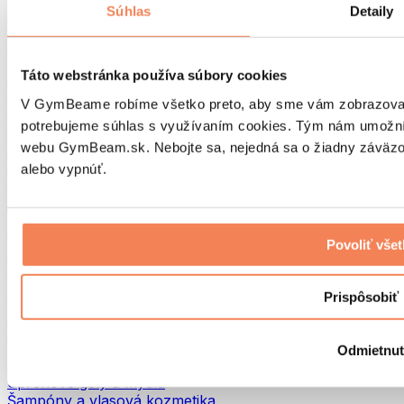
Tašky na jedlo a príslušenstvo
Súhlas
Detaily
Tašky do fitka
Batohy
Pomôcky podľa aktivity
Táto webstránka používa súbory cookies
Beh
V GymBeame robíme všetko preto, aby sme vám zobrazovali 
Bojové športy
potrebujeme súhlas s využívaním cookies. Tým nám umožní
Cyklistika
webu GymBeam.sk. Nebojte sa, nejedná sa o žiadny záväzok
Joga a pilates
Otužovanie
alebo vypnúť.
Plávanie
Turistika
Biohacking
Povoliť vše
Red Light Therapy
Vodné filtre a kanvice
Eko Drogéria
Prispôsobiť
Pracie prostriedky
Čistiace prostriedky
Odmietnu
Prírodná kozmetika
Sprchové gély a mydlá
Šampóny a vlasová kozmetika