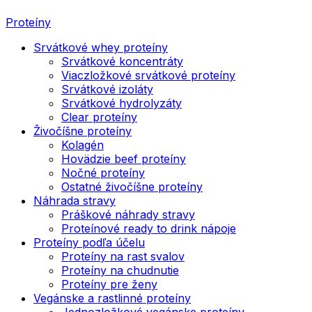
Proteíny
Srvátkové whey proteíny
Srvátkové koncentráty
Viaczložkové srvátkové proteíny
Srvátkové izoláty
Srvátkové hydrolyzáty
Clear proteíny
Živočíšne proteíny
Kolagén
Hovädzie beef proteíny
Nočné proteíny
Ostatné živočíšne proteíny
Náhrada stravy
Práškové náhrady stravy
Proteínové ready to drink nápoje
Proteíny podľa účelu
Proteíny na rast svalov
Proteíny na chudnutie
Proteíny pre ženy
Vegánske a rastlinné proteíny
Jednozložkové vegánske proteíny