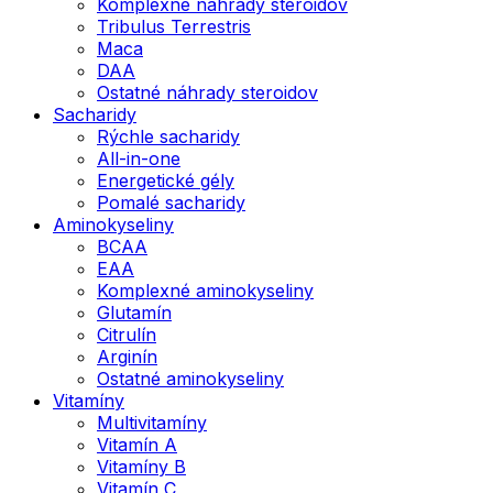
Komplexné náhrady steroidov
Tribulus Terrestris
Maca
DAA
Ostatné náhrady steroidov
Sacharidy
Rýchle sacharidy
All-in-one
Energetické gély
Pomalé sacharidy
Aminokyseliny
BCAA
EAA
Komplexné aminokyseliny
Glutamín
Citrulín
Arginín
Ostatné aminokyseliny
Vitamíny
Multivitamíny
Vitamín A
Vitamíny B
Vitamín C