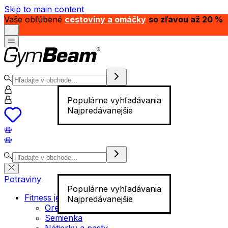
Skip to main content
Vaše obľúbené
cestoviny a omáčky
so zľavou až 20 %
Populárne vyhľadávania
Najpredávanejšie
Potraviny
Populárne vyhľadávania
Fitness jedlo
Najpredávanejšie
Orechy
Semienka
Nátierky a pasty