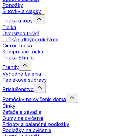
Ponožky
Šiltovky a čiapky
Tričká a topy
Tielka
Oversized tričká
Tričká s dlhým rukávom
Čierne tričká
Kompresné tričká
Tričká Slim fit
Trendy
Výhodné balenia
Teplákové súpravy
Príslušenstvo
Pomôcky na cvičenie doma
Činky
Záťaže a závažia
Gumy na cvičenie
Fitlopty a balančné podložky
Podložky na cvičenie