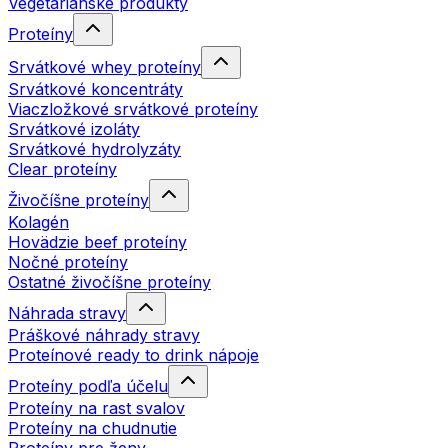
Vegetariánske produkty
Proteíny
Srvátkové whey proteíny
Srvátkové koncentráty
Viaczložkové srvátkové proteíny
Srvátkové izoláty
Srvátkové hydrolyzáty
Clear proteíny
Živočíšne proteíny
Kolagén
Hovädzie beef proteíny
Nočné proteíny
Ostatné živočíšne proteíny
Náhrada stravy
Práškové náhrady stravy
Proteínové ready to drink nápoje
Proteíny podľa účelu
Proteíny na rast svalov
Proteíny na chudnutie