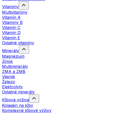
Vitamíny
Multivitamíny
Vitamín A
Vitamíny B
Vitamín C
Vitamín D
Vitamín E
Ostatné vitamíny
Minerály
Magnézium
Zinok
Multiminerály
ZMA a ZMB
Vápnik
Železo
Elektrolyty
Ostatné minerály
Kĺbová výživa
Kolagén na kĺby
Komplexné kĺbové výživy