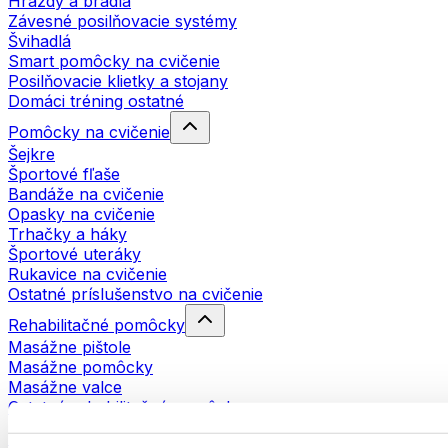
Hrazdy a bradlá
Závesné posilňovacie systémy
Švihadlá
Smart pomôcky na cvičenie
Posilňovacie klietky a stojany
Domáci tréning ostatné
Pomôcky na cvičenie
Šejkre
Športové fľaše
Bandáže na cvičenie
Opasky na cvičenie
Trhačky a háky
Športové uteráky
Rukavice na cvičenie
Ostatné príslušenstvo na cvičenie
Rehabilitačné pomôcky
Masážne pištole
Masážne pomôcky
Masážne valce
Ostatné rehabilitačné pomôcky
Tašky a batohy