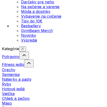
Darčeky pre neho
Na pečenie a varenie
Móda a doplnky
Vybavenie na cvičenie
Tipy do 10€
Bestsellery
GymBeam Merch
Novinky
Výpredaj
Kategórie
Potraviny
Fitness jedlo
Orechy
Semienka
Nátierky a pasty
Ryby
Hotové jedlá
Vajíčka
Chlieb a pečivo
Mäso