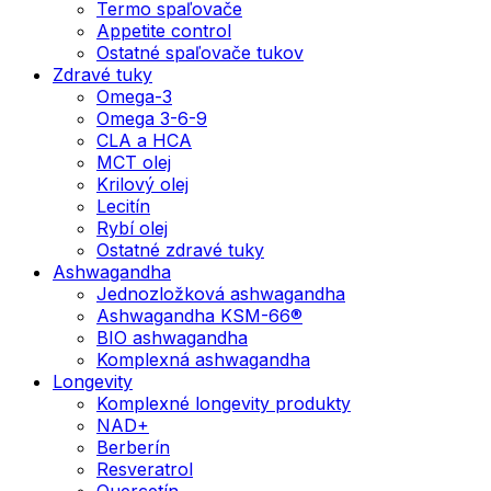
Termo spaľovače
Appetite control
Ostatné spaľovače tukov
Zdravé tuky
Omega-3
Omega 3-6-9
CLA a HCA
MCT olej
Krilový olej
Lecitín
Rybí olej
Ostatné zdravé tuky
Ashwagandha
Jednozložková ashwagandha
Ashwagandha KSM-66®
BIO ashwagandha
Komplexná ashwagandha
Longevity
Komplexné longevity produkty
NAD+
Berberín
Resveratrol
Quercetín