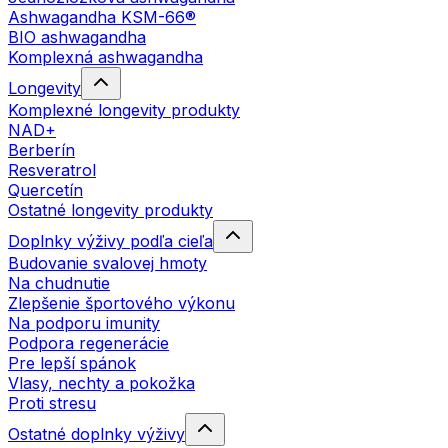
Ashwagandha KSM-66®
BIO ashwagandha
Komplexná ashwagandha
Longevity
Komplexné longevity produkty
NAD+
Berberín
Resveratrol
Quercetín
Ostatné longevity produkty
Doplnky výživy podľa cieľa
Budovanie svalovej hmoty
Na chudnutie
Zlepšenie športového výkonu
Na podporu imunity
Podpora regenerácie
Pre lepší spánok
Vlasy, nechty a pokožka
Proti stresu
Ostatné doplnky výživy