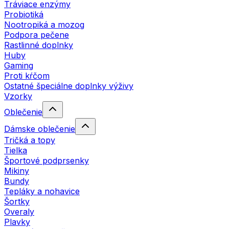
Tráviace enzýmy
Probiotiká
Nootropiká a mozog
Podpora pečene
Rastlinné doplnky
Huby
Gaming
Proti kŕčom
Ostatné špeciálne doplnky výživy
Vzorky
Oblečenie
Dámske oblečenie
Tričká a topy
Tielka
Športové podprsenky
Mikiny
Bundy
Tepláky a nohavice
Šortky
Overaly
Plavky