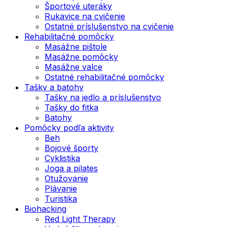
Športové uteráky
Rukavice na cvičenie
Ostatné príslušenstvo na cvičenie
Rehabilitačné pomôcky
Masážne pištole
Masážne pomôcky
Masážne valce
Ostatné rehabilitačné pomôcky
Tašky a batohy
Tašky na jedlo a príslušenstvo
Tašky do fitka
Batohy
Pomôcky podľa aktivity
Beh
Bojové športy
Cyklistika
Joga a pilates
Otužovanie
Plávanie
Turistika
Biohacking
Red Light Therapy