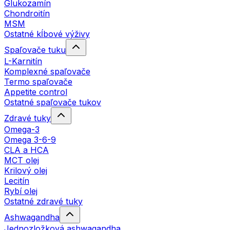
Glukozamín
Chondroitín
MSM
Ostatné kĺbové výživy
Spaľovače tuku
L-Karnitín
Komplexné spaľovače
Termo spaľovače
Appetite control
Ostatné spaľovače tukov
Zdravé tuky
Omega-3
Omega 3-6-9
CLA a HCA
MCT olej
Krilový olej
Lecitín
Rybí olej
Ostatné zdravé tuky
Ashwagandha
Jednozložková ashwagandha