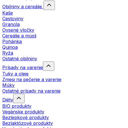
Obilniny a cereálie
Kaše
Cestoviny
Granola
Ovsené vločky
Cereálie a müsli
Pohánka
Quinoa
Ryža
Ostatné obilniny
Prísady na varenie
Tuky a oleje
Zmesi na pečenie a varenie
Múky
Ostatné prísady na varenie
Diéty
BIO produkty
Vegánske produkty
Bezlepkové produkty
Bezlaktózové produkty