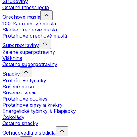
Strukoviny
Ostatné fitness jedlo
Orechové maslá
100 % orechové maslá
Sladké orechové maslá
Proteínové orechové maslá
Superpotraviny
Zelené superpotraviny
Vláknina
Ostatné superpotraviny
Snacky
Proteínové tyčinky
Sušené mäso
Sušené ovocie
Proteínové cookies
Proteínové čipsy a krekry
Energetické tyčinky & Flapjacky
Čokolády
Ostatné snacky
Ochucovadlá a sladidlá