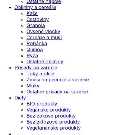
Ostatné nápoje
Obilniny a cereálie
Kaše
Cestoviny
Granola
Ovsené vločky
Cereálie a müsli
Pohánka
Quinoa
Ryža
Ostatné obilniny
Prísady na varenie
Tuky a oleje
Zmesi na pečenie a varenie
Múky
Ostatné prísady na varenie
Diéty
BIO produkty
Vegánske produkty
Bezlepkové produkty
Bezlaktózové produkty
Vegetariánske produkty