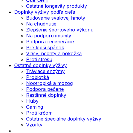
Ostatné longevity produkty
Doplnky výživy podľa cieľa
Budovanie svalovej hmoty
Na chudnutie
Zlepšenie športového výkonu
Na podporu imunity
Podpora regenerácie
Pre lepší spánok
Vlasy, nechty a pokožka
Proti stresu
Ostatné doplnky výživy
Tráviace enzýmy
Probiotiká
Nootropiká a mozog
Podpora pečene
Rastlinné doplnky
Huby
Gaming
Proti kŕčom
Ostatné špeciálne doplnky výživy
Vzorky