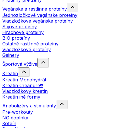
Proteíny pre ženy
Vegánske a rastlinné proteíny
Jednozložkové vegánske proteíny
Viaczložkové vegánske proteíny
Sójové proteíny
Hrachové proteíny
BIO proteíny
Ostatné rastlinné proteíny
Viaczložkové proteíny
Gainery
Športová výživa
Kreatín
Kreatín Monohydrát
Kreatín Creapure®
Viaczložkový kreatín
Kreatín iné formy
Anabolizéry a stimulanty
Pre-workouty
NO doplnky
Kofeín