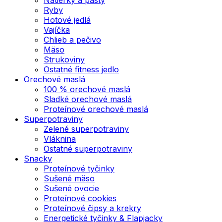
Ryby
Hotové jedlá
Vajíčka
Chlieb a pečivo
Mäso
Strukoviny
Ostatné fitness jedlo
Orechové maslá
100 % orechové maslá
Sladké orechové maslá
Proteínové orechové maslá
Superpotraviny
Zelené superpotraviny
Vláknina
Ostatné superpotraviny
Snacky
Proteínové tyčinky
Sušené mäso
Sušené ovocie
Proteínové cookies
Proteínové čipsy a krekry
Energetické tyčinky & Flapjacky