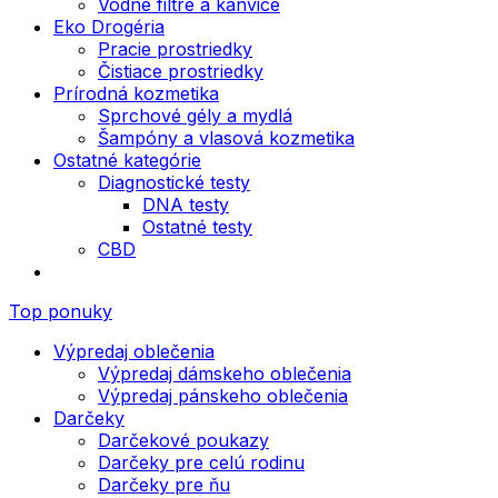
Vodné filtre a kanvice
Eko Drogéria
Pracie prostriedky
Čistiace prostriedky
Prírodná kozmetika
Sprchové gély a mydlá
Šampóny a vlasová kozmetika
Ostatné kategórie
Diagnostické testy
DNA testy
Ostatné testy
CBD
Top ponuky
Výpredaj oblečenia
Výpredaj dámskeho oblečenia
Výpredaj pánskeho oblečenia
Darčeky
Darčekové poukazy
Darčeky pre celú rodinu
Darčeky pre ňu