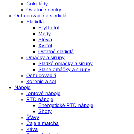
Čokolády
Ostatné snacky
Ochucovadlá a sladidlá
Sladidlá
Erythritol
Medy
Stévia
Xylitol
Ostatné sladidlá
Omáčky a sirupy
Sladké omáčky a sirupy
Slané omáčky a sirupy
Ochucovadlá
Korenie a soľ
Nápoje
Iontové nápoje
RTD nápoje
Energetické RTD nápoje
Shoty
Šťavy
Čaje a matcha
Káva