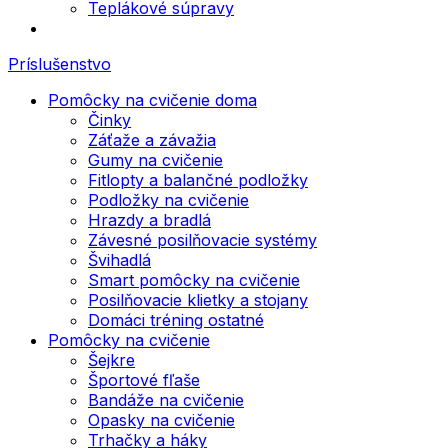
Teplákové súpravy
Príslušenstvo
Pomôcky na cvičenie doma
Činky
Záťaže a závažia
Gumy na cvičenie
Fitlopty a balančné podložky
Podložky na cvičenie
Hrazdy a bradlá
Závesné posilňovacie systémy
Švihadlá
Smart pomôcky na cvičenie
Posilňovacie klietky a stojany
Domáci tréning ostatné
Pomôcky na cvičenie
Šejkre
Športové fľaše
Bandáže na cvičenie
Opasky na cvičenie
Trhačky a háky