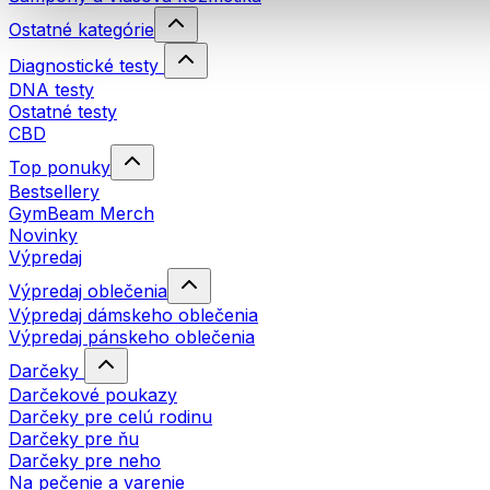
Ostatné kategórie
Diagnostické testy
DNA testy
Ostatné testy
CBD
Top ponuky
Bestsellery
GymBeam Merch
Novinky
Výpredaj
Výpredaj oblečenia
Výpredaj dámskeho oblečenia
Výpredaj pánskeho oblečenia
Darčeky
Darčekové poukazy
Darčeky pre celú rodinu
Darčeky pre ňu
Darčeky pre neho
Na pečenie a varenie