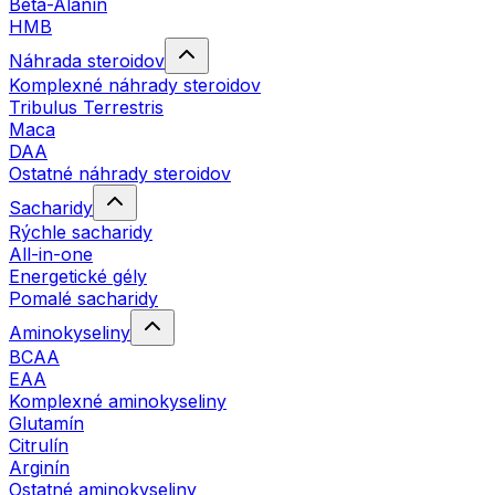
Beta-Alanín
HMB
Náhrada steroidov
Komplexné náhrady steroidov
Tribulus Terrestris
Maca
DAA
Ostatné náhrady steroidov
Sacharidy
Rýchle sacharidy
All-in-one
Energetické gély
Pomalé sacharidy
Aminokyseliny
BCAA
EAA
Komplexné aminokyseliny
Glutamín
Citrulín
Arginín
Ostatné aminokyseliny