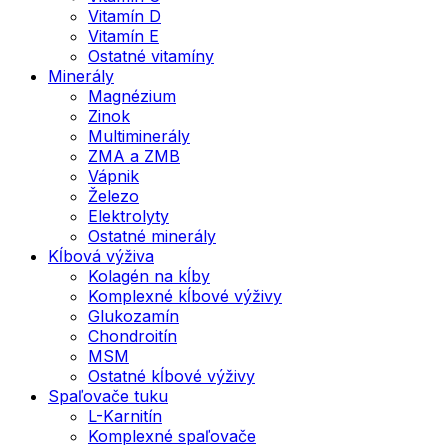
Vitamín D
Vitamín E
Ostatné vitamíny
Minerály
Magnézium
Zinok
Multiminerály
ZMA a ZMB
Vápnik
Železo
Elektrolyty
Ostatné minerály
Kĺbová výživa
Kolagén na kĺby
Komplexné kĺbové výživy
Glukozamín
Chondroitín
MSM
Ostatné kĺbové výživy
Spaľovače tuku
L-Karnitín
Komplexné spaľovače