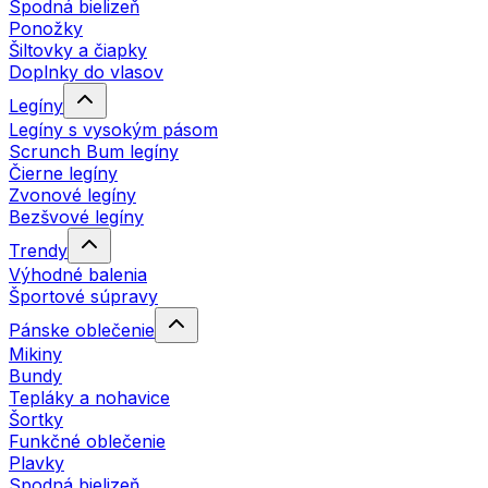
Spodná bielizeň
Ponožky
Šiltovky a čiapky
Doplnky do vlasov
Legíny
Legíny s vysokým pásom
Scrunch Bum legíny
Čierne legíny
Zvonové legíny
Bezšvové legíny
Trendy
Výhodné balenia
Športové súpravy
Pánske oblečenie
Mikiny
Bundy
Tepláky a nohavice
Šortky
Funkčné oblečenie
Plavky
Spodná bielizeň