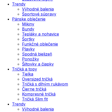
Trendy
Výhodné balenia
Športové súpravy
Pánske oblečenie
Mikiny
Bundy
Tepláky a nohavice
Šortky
Funkčné oblečenie
Plavky
Spodná bielizeň
Ponožky
Šiltovky a čiapky
Tričká a topy
Tielka
Oversized tričká
Tričká s dlhým rukávom
Čierne tričká
Kompresné tričká
Tričká Slim fit
Trendy
Výhodné balenia