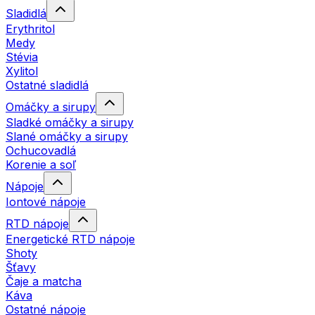
Sladidlá
Erythritol
Medy
Stévia
Xylitol
Ostatné sladidlá
Omáčky a sirupy
Sladké omáčky a sirupy
Slané omáčky a sirupy
Ochucovadlá
Korenie a soľ
Nápoje
Iontové nápoje
RTD nápoje
Energetické RTD nápoje
Shoty
Šťavy
Čaje a matcha
Káva
Ostatné nápoje