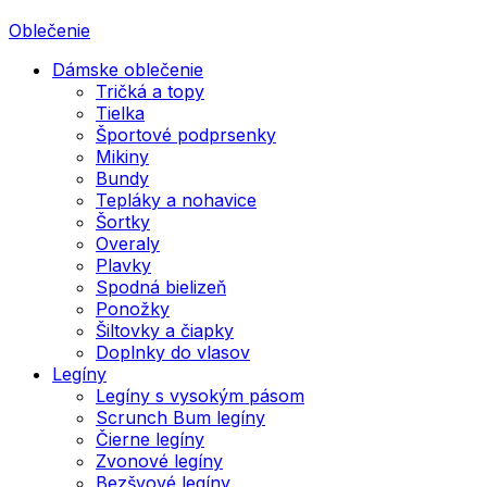
Oblečenie
Dámske oblečenie
Tričká a topy
Tielka
Športové podprsenky
Mikiny
Bundy
Tepláky a nohavice
Šortky
Overaly
Plavky
Spodná bielizeň
Ponožky
Šiltovky a čiapky
Doplnky do vlasov
Legíny
Legíny s vysokým pásom
Scrunch Bum legíny
Čierne legíny
Zvonové legíny
Bezšvové legíny