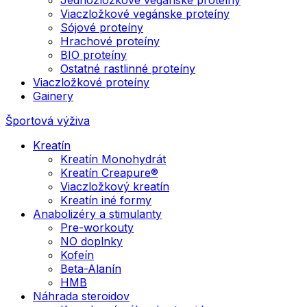
Viaczložkové vegánske proteíny
Sójové proteíny
Hrachové proteíny
BIO proteíny
Ostatné rastlinné proteíny
Viaczložkové proteíny
Gainery
Športová výživa
Kreatín
Kreatín Monohydrát
Kreatín Creapure®
Viaczložkový kreatín
Kreatín iné formy
Anabolizéry a stimulanty
Pre-workouty
NO doplnky
Kofeín
Beta-Alanín
HMB
Náhrada steroidov