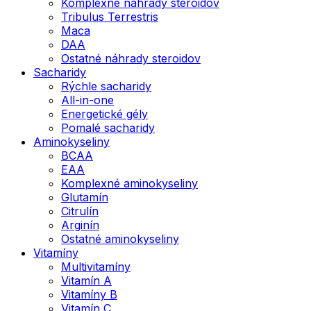
Komplexné náhrady steroidov
Tribulus Terrestris
Maca
DAA
Ostatné náhrady steroidov
Sacharidy
Rýchle sacharidy
All-in-one
Energetické gély
Pomalé sacharidy
Aminokyseliny
BCAA
EAA
Komplexné aminokyseliny
Glutamín
Citrulín
Arginín
Ostatné aminokyseliny
Vitamíny
Multivitamíny
Vitamín A
Vitamíny B
Vitamín C