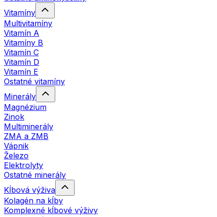
Vitamíny
Multivitamíny
Vitamín A
Vitamíny B
Vitamín C
Vitamín D
Vitamín E
Ostatné vitamíny
Minerály
Magnézium
Zinok
Multiminerály
ZMA a ZMB
Vápnik
Železo
Elektrolyty
Ostatné minerály
Kĺbová výživa
Kolagén na kĺby
Komplexné kĺbové výživy