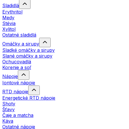
Sladidlá
Erythritol
Medy
Stévia
Xylitol
Ostatné sladidlá
Omáčky a sirupy
Sladké omáčky a sirupy
Slané omáčky a sirupy
Ochucovadlá
Korenie a soľ
Nápoje
Iontové nápoje
RTD nápoje
Energetické RTD nápoje
Shoty
Šťavy
Čaje a matcha
Káva
Ostatné nápoje