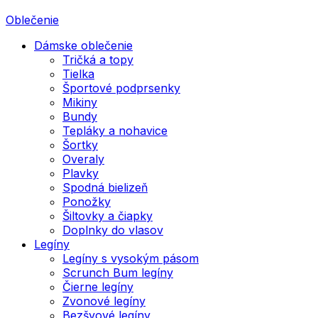
Oblečenie
Dámske oblečenie
Tričká a topy
Tielka
Športové podprsenky
Mikiny
Bundy
Tepláky a nohavice
Šortky
Overaly
Plavky
Spodná bielizeň
Ponožky
Šiltovky a čiapky
Doplnky do vlasov
Legíny
Legíny s vysokým pásom
Scrunch Bum legíny
Čierne legíny
Zvonové legíny
Bezšvové legíny