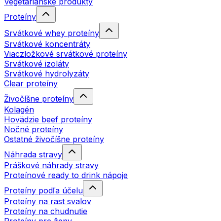
Vegetariánske produkty
Proteíny
Srvátkové whey proteíny
Srvátkové koncentráty
Viaczložkové srvátkové proteíny
Srvátkové izoláty
Srvátkové hydrolyzáty
Clear proteíny
Živočíšne proteíny
Kolagén
Hovädzie beef proteíny
Nočné proteíny
Ostatné živočíšne proteíny
Náhrada stravy
Práškové náhrady stravy
Proteínové ready to drink nápoje
Proteíny podľa účelu
Proteíny na rast svalov
Proteíny na chudnutie