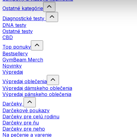
Ostatné kategórie
Diagnostické testy
DNA testy
Ostatné testy
CBD
Top ponuky
Bestsellery
GymBeam Merch
Novinky
Výpredaj
Výpredaj oblečenia
Výpredaj dámskeho oblečenia
Výpredaj pánskeho oblečenia
Darčeky
Darčekové poukazy
Darčeky pre celú rodinu
Darčeky pre ňu
Darčeky pre neho
Na pečenie a varenie