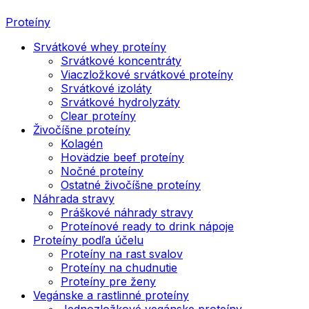
Proteíny
Srvátkové whey proteíny
Srvátkové koncentráty
Viaczložkové srvátkové proteíny
Srvátkové izoláty
Srvátkové hydrolyzáty
Clear proteíny
Živočíšne proteíny
Kolagén
Hovädzie beef proteíny
Nočné proteíny
Ostatné živočíšne proteíny
Náhrada stravy
Práškové náhrady stravy
Proteínové ready to drink nápoje
Proteíny podľa účelu
Proteíny na rast svalov
Proteíny na chudnutie
Proteíny pre ženy
Vegánske a rastlinné proteíny
Jednozložkové vegánske proteíny