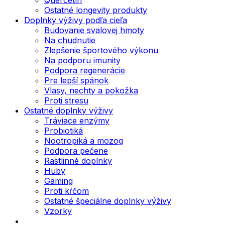
Ostatné longevity produkty
Doplnky výživy podľa cieľa
Budovanie svalovej hmoty
Na chudnutie
Zlepšenie športového výkonu
Na podporu imunity
Podpora regenerácie
Pre lepší spánok
Vlasy, nechty a pokožka
Proti stresu
Ostatné doplnky výživy
Tráviace enzýmy
Probiotiká
Nootropiká a mozog
Podpora pečene
Rastlinné doplnky
Huby
Gaming
Proti kŕčom
Ostatné špeciálne doplnky výživy
Vzorky