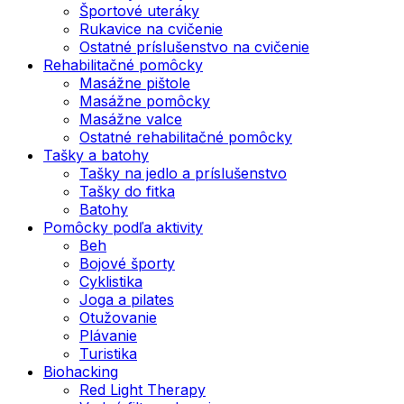
Športové uteráky
Rukavice na cvičenie
Ostatné príslušenstvo na cvičenie
Rehabilitačné pomôcky
Masážne pištole
Masážne pomôcky
Masážne valce
Ostatné rehabilitačné pomôcky
Tašky a batohy
Tašky na jedlo a príslušenstvo
Tašky do fitka
Batohy
Pomôcky podľa aktivity
Beh
Bojové športy
Cyklistika
Joga a pilates
Otužovanie
Plávanie
Turistika
Biohacking
Red Light Therapy