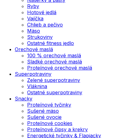
Ryby
Hotové jedlá
Vajíčka
Chlieb a pečivo
Mäso
Strukoviny
Ostatné fitness jedlo
Orechové maslá
100 % orechové maslá
Sladké orechové maslá
Proteínové orechové maslá
Superpotraviny
Zelené superpotraviny
Vláknina
Ostatné superpotraviny
Snacky
Proteínové tyčinky
Sušené mäso
Sušené ovocie
Proteínové cookies
Proteínové čipsy a krekry
Energetické tyčinky & Flapjacky