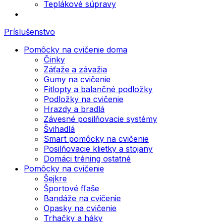
Teplákové súpravy
Príslušenstvo
Pomôcky na cvičenie doma
Činky
Záťaže a závažia
Gumy na cvičenie
Fitlopty a balančné podložky
Podložky na cvičenie
Hrazdy a bradlá
Závesné posilňovacie systémy
Švihadlá
Smart pomôcky na cvičenie
Posilňovacie klietky a stojany
Domáci tréning ostatné
Pomôcky na cvičenie
Šejkre
Športové fľaše
Bandáže na cvičenie
Opasky na cvičenie
Trhačky a háky