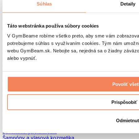
Tašky na jedlo a príslušenstvo
Súhlas
Detaily
Tašky do fitka
Batohy
Pomôcky podľa aktivity
Táto webstránka používa súbory cookies
Beh
V GymBeame robíme všetko preto, aby sme vám zobrazovali 
Bojové športy
potrebujeme súhlas s využívaním cookies. Tým nám umožní
Cyklistika
webu GymBeam.sk. Nebojte sa, nejedná sa o žiadny záväzok
Joga a pilates
Otužovanie
alebo vypnúť.
Plávanie
Turistika
Biohacking
Povoliť vše
Red Light Therapy
Vodné filtre a kanvice
Eko Drogéria
Prispôsobiť
Pracie prostriedky
Čistiace prostriedky
Odmietnu
Prírodná kozmetika
Sprchové gély a mydlá
Šampóny a vlasová kozmetika