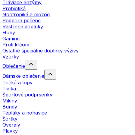
Tráviace enzýmy
Probiotiká
Nootropiká a mozog
Podpora pečene
Rastlinné doplnky
Huby
Gaming
Proti kŕčom
Ostatné špeciálne doplnky výživy
Vzorky
Oblečenie
Dámske oblečenie
Tričká a topy
Tielka
Športové podprsenky
Mikiny
Bundy
Tepláky a nohavice
Šortky
Overaly
Plavky