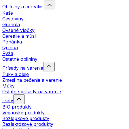
Obilniny a cereálie
Kaše
Cestoviny
Granola
Ovsené vločky
Cereálie a müsli
Pohánka
Quinoa
Ryža
Ostatné obilniny
Prísady na varenie
Tuky a oleje
Zmesi na pečenie a varenie
Múky
Ostatné prísady na varenie
Diéty
BIO produkty
Vegánske produkty
Bezlepkové produkty
Bezlaktózové produkty