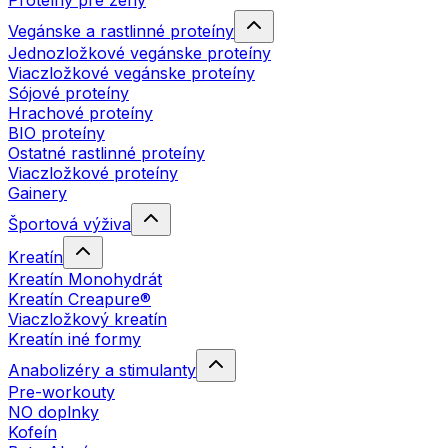
Proteíny pre ženy
Vegánske a rastlinné proteíny
Jednozložkové vegánske proteíny
Viaczložkové vegánske proteíny
Sójové proteíny
Hrachové proteíny
BIO proteíny
Ostatné rastlinné proteíny
Viaczložkové proteíny
Gainery
Športová výživa
Kreatín
Kreatín Monohydrát
Kreatín Creapure®
Viaczložkový kreatín
Kreatín iné formy
Anabolizéry a stimulanty
Pre-workouty
NO doplnky
Kofeín