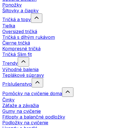
Ponožky
Šiltovky a čiapky
Tričká a topy
Tielka
Oversized tričká
Tričká s dlhým rukávom
Čierne tričká
Kompresné tričká
Tričká Slim fit
Trendy
Výhodné balenia
Teplákové súpravy
Príslušenstvo
Pomôcky na cvičenie doma
Činky
Záťaže a závažia
Gumy na cvičenie
Fitlopty a balančné podložky
Podložky na cvičenie