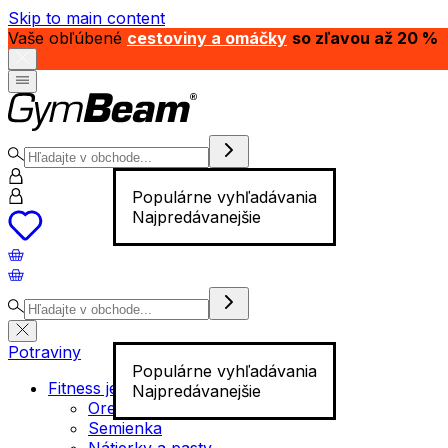
Skip to main content
Vaše obľúbené
cestoviny a omáčky
so zľavou až 20 %
Populárne vyhľadávania
Najpredávanejšie
Potraviny
Populárne vyhľadávania
Fitness jedlo
Najpredávanejšie
Orechy
Semienka
Nátierky a pasty