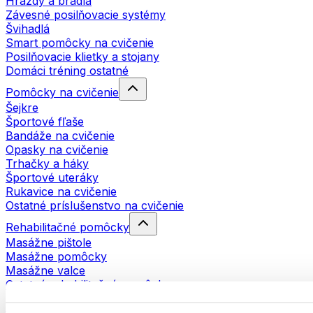
Hrazdy a bradlá
Závesné posilňovacie systémy
Švihadlá
Smart pomôcky na cvičenie
Posilňovacie klietky a stojany
Domáci tréning ostatné
Pomôcky na cvičenie
Šejkre
Športové fľaše
Bandáže na cvičenie
Opasky na cvičenie
Trhačky a háky
Športové uteráky
Rukavice na cvičenie
Ostatné príslušenstvo na cvičenie
Rehabilitačné pomôcky
Masážne pištole
Masážne pomôcky
Masážne valce
Ostatné rehabilitačné pomôcky
Tašky a batohy