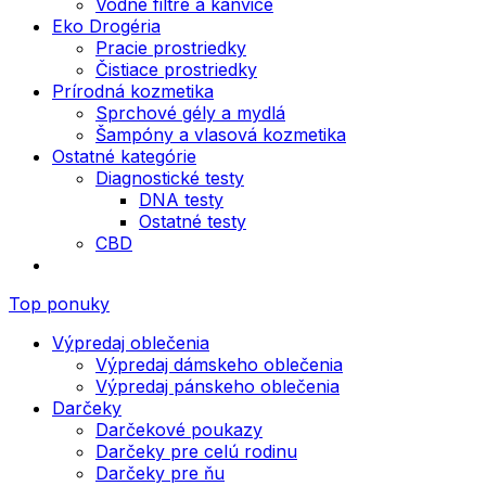
Vodné filtre a kanvice
Eko Drogéria
Pracie prostriedky
Čistiace prostriedky
Prírodná kozmetika
Sprchové gély a mydlá
Šampóny a vlasová kozmetika
Ostatné kategórie
Diagnostické testy
DNA testy
Ostatné testy
CBD
Top ponuky
Výpredaj oblečenia
Výpredaj dámskeho oblečenia
Výpredaj pánskeho oblečenia
Darčeky
Darčekové poukazy
Darčeky pre celú rodinu
Darčeky pre ňu