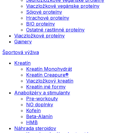
Viaczložkové vegánske proteíny
Sójové proteíny
Hrachové proteíny
BIO proteíny
Ostatné rastlinné proteíny
Viaczložkové proteíny
Gainery
Športová výživa
Kreatín
Kreatín Monohydrát
Kreatín Creapure®
Viaczložkový kreatín
Kreatín iné formy
Anabolizéry a stimulanty
Pre-workouty
NO doplnky
Kofeín
Beta-Alanín
HMB
Náhrada steroidov