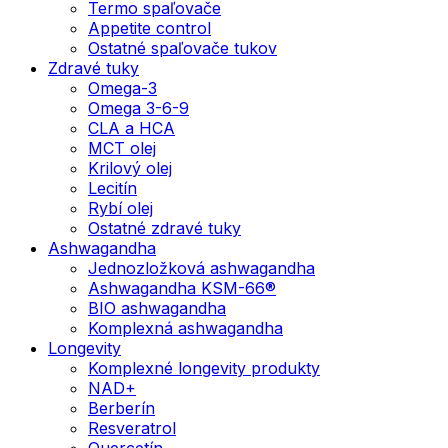
Termo spaľovače
Appetite control
Ostatné spaľovače tukov
Zdravé tuky
Omega-3
Omega 3-6-9
CLA a HCA
MCT olej
Krilový olej
Lecitín
Rybí olej
Ostatné zdravé tuky
Ashwagandha
Jednozložková ashwagandha
Ashwagandha KSM-66®
BIO ashwagandha
Komplexná ashwagandha
Longevity
Komplexné longevity produkty
NAD+
Berberín
Resveratrol
Quercetín