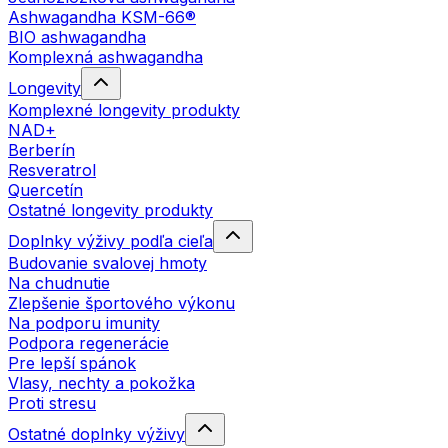
Ashwagandha KSM-66®
BIO ashwagandha
Komplexná ashwagandha
Longevity
Komplexné longevity produkty
NAD+
Berberín
Resveratrol
Quercetín
Ostatné longevity produkty
Doplnky výživy podľa cieľa
Budovanie svalovej hmoty
Na chudnutie
Zlepšenie športového výkonu
Na podporu imunity
Podpora regenerácie
Pre lepší spánok
Vlasy, nechty a pokožka
Proti stresu
Ostatné doplnky výživy