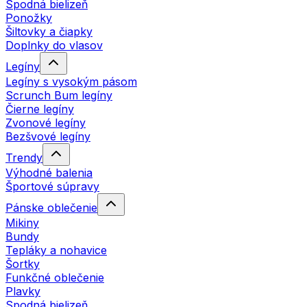
Spodná bielizeň
Ponožky
Šiltovky a čiapky
Doplnky do vlasov
Legíny
Legíny s vysokým pásom
Scrunch Bum legíny
Čierne legíny
Zvonové legíny
Bezšvové legíny
Trendy
Výhodné balenia
Športové súpravy
Pánske oblečenie
Mikiny
Bundy
Tepláky a nohavice
Šortky
Funkčné oblečenie
Plavky
Spodná bielizeň