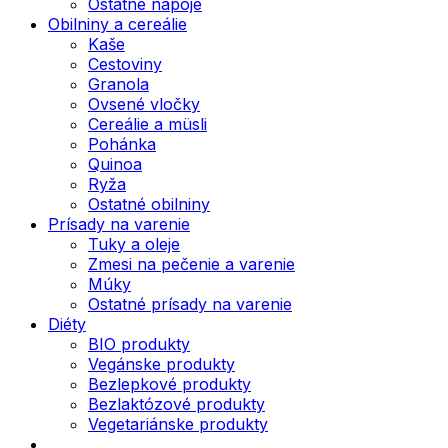
Ostatné nápoje
Obilniny a cereálie
Kaše
Cestoviny
Granola
Ovsené vločky
Cereálie a müsli
Pohánka
Quinoa
Ryža
Ostatné obilniny
Prísady na varenie
Tuky a oleje
Zmesi na pečenie a varenie
Múky
Ostatné prísady na varenie
Diéty
BIO produkty
Vegánske produkty
Bezlepkové produkty
Bezlaktózové produkty
Vegetariánske produkty