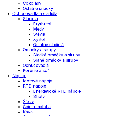
Čokolády
Ostatné snacky
Ochucovadlá a sladidlá
Sladidlá
Erythritol
Medy
Stévia
Xylitol
Ostatné sladidlá
Omáčky a sirupy
Sladké omáčky a sirupy
Slané omáčky a sirupy
Ochucovadlá
Korenie a soľ
Nápoje
Iontové nápoje
RTD nápoje
Energetické RTD nápoje
Shoty
Šťavy
Čaje a matcha
Káva