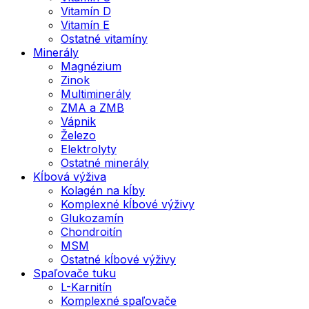
Vitamín D
Vitamín E
Ostatné vitamíny
Minerály
Magnézium
Zinok
Multiminerály
ZMA a ZMB
Vápnik
Železo
Elektrolyty
Ostatné minerály
Kĺbová výživa
Kolagén na kĺby
Komplexné kĺbové výživy
Glukozamín
Chondroitín
MSM
Ostatné kĺbové výživy
Spaľovače tuku
L-Karnitín
Komplexné spaľovače