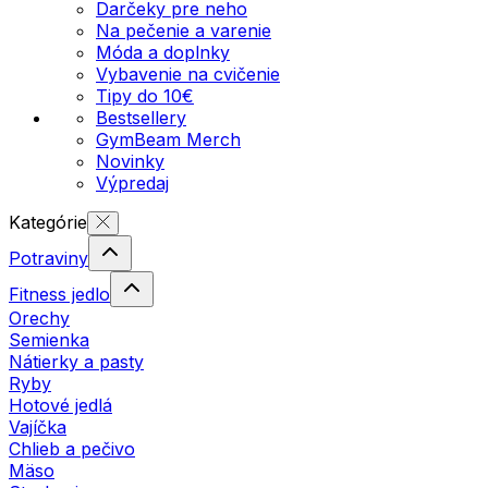
Darčeky pre neho
Na pečenie a varenie
Móda a doplnky
Vybavenie na cvičenie
Tipy do 10€
Bestsellery
GymBeam Merch
Novinky
Výpredaj
Kategórie
Potraviny
Fitness jedlo
Orechy
Semienka
Nátierky a pasty
Ryby
Hotové jedlá
Vajíčka
Chlieb a pečivo
Mäso