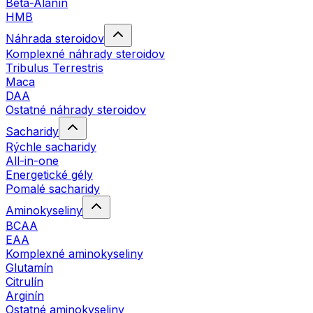
Beta-Alanín
HMB
Náhrada steroidov
Komplexné náhrady steroidov
Tribulus Terrestris
Maca
DAA
Ostatné náhrady steroidov
Sacharidy
Rýchle sacharidy
All-in-one
Energetické gély
Pomalé sacharidy
Aminokyseliny
BCAA
EAA
Komplexné aminokyseliny
Glutamín
Citrulín
Arginín
Ostatné aminokyseliny