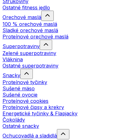
Strukoviny
Ostatné fitness jedlo
Orechové maslá
100 % orechové maslá
Sladké orechové maslá
Proteínové orechové maslá
Superpotraviny
Zelené superpotraviny
Vláknina
Ostatné superpotraviny
Snacky
Proteínové tyčinky
Sušené mäso
Sušené ovocie
Proteínové cookies
Proteínové čipsy a krekry
Energetické tyčinky & Flapjacky
Čokolády
Ostatné snacky
Ochucovadlá a sladidlá