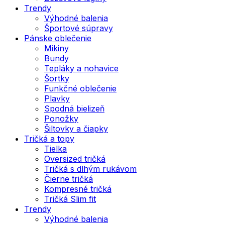
Trendy
Výhodné balenia
Športové súpravy
Pánske oblečenie
Mikiny
Bundy
Tepláky a nohavice
Šortky
Funkčné oblečenie
Plavky
Spodná bielizeň
Ponožky
Šiltovky a čiapky
Tričká a topy
Tielka
Oversized tričká
Tričká s dlhým rukávom
Čierne tričká
Kompresné tričká
Tričká Slim fit
Trendy
Výhodné balenia