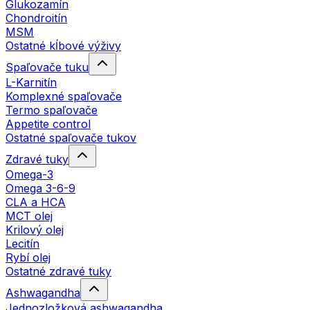
Glukozamín
Chondroitín
MSM
Ostatné kĺbové výživy
Spaľovače tuku
L-Karnitín
Komplexné spaľovače
Termo spaľovače
Appetite control
Ostatné spaľovače tukov
Zdravé tuky
Omega-3
Omega 3-6-9
CLA a HCA
MCT olej
Krilový olej
Lecitín
Rybí olej
Ostatné zdravé tuky
Ashwagandha
Jednozložková ashwagandha