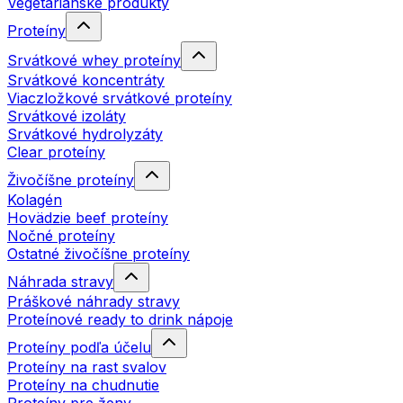
Vegetariánske produkty
Proteíny
Srvátkové whey proteíny
Srvátkové koncentráty
Viaczložkové srvátkové proteíny
Srvátkové izoláty
Srvátkové hydrolyzáty
Clear proteíny
Živočíšne proteíny
Kolagén
Hovädzie beef proteíny
Nočné proteíny
Ostatné živočíšne proteíny
Náhrada stravy
Práškové náhrady stravy
Proteínové ready to drink nápoje
Proteíny podľa účelu
Proteíny na rast svalov
Proteíny na chudnutie