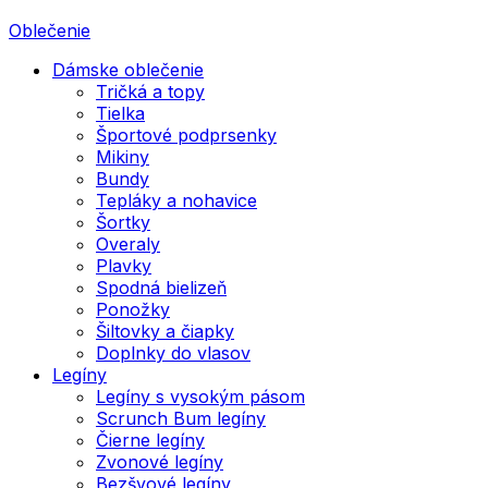
Oblečenie
Dámske oblečenie
Tričká a topy
Tielka
Športové podprsenky
Mikiny
Bundy
Tepláky a nohavice
Šortky
Overaly
Plavky
Spodná bielizeň
Ponožky
Šiltovky a čiapky
Doplnky do vlasov
Legíny
Legíny s vysokým pásom
Scrunch Bum legíny
Čierne legíny
Zvonové legíny
Bezšvové legíny