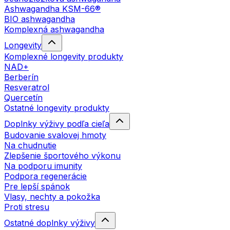
Ashwagandha KSM-66®
BIO ashwagandha
Komplexná ashwagandha
Longevity
Komplexné longevity produkty
NAD+
Berberín
Resveratrol
Quercetín
Ostatné longevity produkty
Doplnky výživy podľa cieľa
Budovanie svalovej hmoty
Na chudnutie
Zlepšenie športového výkonu
Na podporu imunity
Podpora regenerácie
Pre lepší spánok
Vlasy, nechty a pokožka
Proti stresu
Ostatné doplnky výživy