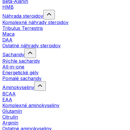
Beta-Alanín
HMB
Náhrada steroidov
Komplexné náhrady steroidov
Tribulus Terrestris
Maca
DAA
Ostatné náhrady steroidov
Sacharidy
Rýchle sacharidy
All-in-one
Energetické gély
Pomalé sacharidy
Aminokyseliny
BCAA
EAA
Komplexné aminokyseliny
Glutamín
Citrulín
Arginín
Ostatné aminokyseliny