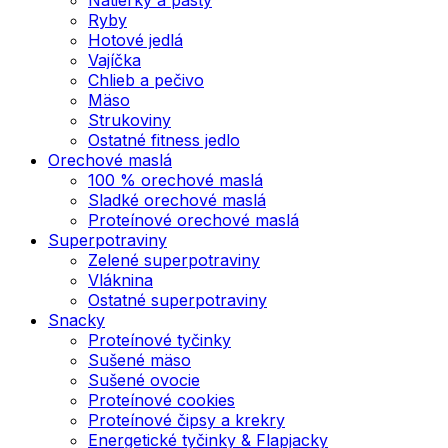
Ryby
Hotové jedlá
Vajíčka
Chlieb a pečivo
Mäso
Strukoviny
Ostatné fitness jedlo
Orechové maslá
100 % orechové maslá
Sladké orechové maslá
Proteínové orechové maslá
Superpotraviny
Zelené superpotraviny
Vláknina
Ostatné superpotraviny
Snacky
Proteínové tyčinky
Sušené mäso
Sušené ovocie
Proteínové cookies
Proteínové čipsy a krekry
Energetické tyčinky & Flapjacky