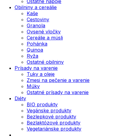
Ostatné nápoje
Obilniny a cereálie
Kaše
Cestoviny
Granola
Ovsené vločky
Cereálie a müsli
Pohánka
Quinoa
Ryža
Ostatné obilniny
Prísady na varenie
Tuky a oleje
Zmesi na pečenie a varenie
Múky
Ostatné prísady na varenie
Diéty
BIO produkty
Vegánske produkty
Bezlepkové produkty
Bezlaktózové produkty
Vegetariánske produkty