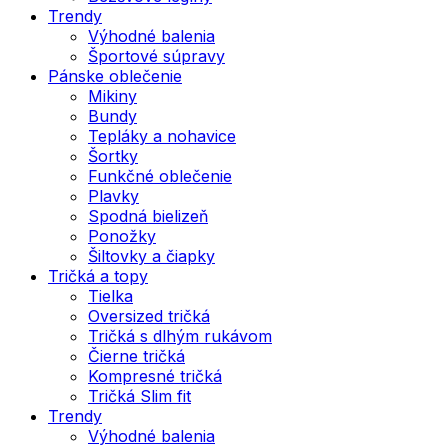
Trendy
Výhodné balenia
Športové súpravy
Pánske oblečenie
Mikiny
Bundy
Tepláky a nohavice
Šortky
Funkčné oblečenie
Plavky
Spodná bielizeň
Ponožky
Šiltovky a čiapky
Tričká a topy
Tielka
Oversized tričká
Tričká s dlhým rukávom
Čierne tričká
Kompresné tričká
Tričká Slim fit
Trendy
Výhodné balenia