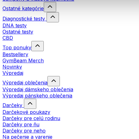
Ostatné kategórie
Diagnostické testy
DNA testy
Ostatné testy
CBD
Top ponuky
Bestsellery
GymBeam Merch
Novinky
Výpredaj
Výpredaj oblečenia
Výpredaj dámskeho oblečenia
Výpredaj pánskeho oblečenia
Darčeky
Darčekové poukazy
Darčeky pre celú rodinu
Darčeky pre ňu
Darčeky pre neho
Na pečenie a varenie