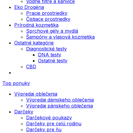
Vodné filtre a kanvice
Eko Drogéria
Pracie prostriedky
Čistiace prostriedky
Prírodná kozmetika
Sprchové gély a mydlá
Šampóny a vlasová kozmetika
Ostatné kategórie
Diagnostické testy
DNA testy
Ostatné testy
CBD
Top ponuky
Výpredaj oblečenia
Výpredaj dámskeho oblečenia
Výpredaj pánskeho oblečenia
Darčeky
Darčekové poukazy
Darčeky pre celú rodinu
Darčeky pre ňu