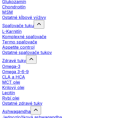
Glukozamín
Chondroitín
MSM
Ostatné kĺbové výživy
Spaľovače tuku
L-Karnitín
Komplexné spaľovače
Termo spaľovače
Appetite control
Ostatné spaľovače tukov
Zdravé tuky
Omega-3
Omega 3-6-9
CLA a HCA
MCT olej
Krilový olej
Lecitín
Rybí olej
Ostatné zdravé tuky
Ashwagandha
Jednozložková ashwagandha