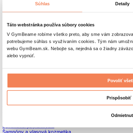
Tašky na jedlo a príslušenstvo
Súhlas
Detaily
Tašky do fitka
Batohy
Pomôcky podľa aktivity
Táto webstránka používa súbory cookies
Beh
V GymBeame robíme všetko preto, aby sme vám zobrazovali 
Bojové športy
potrebujeme súhlas s využívaním cookies. Tým nám umožní
Cyklistika
webu GymBeam.sk. Nebojte sa, nejedná sa o žiadny záväzok
Joga a pilates
Otužovanie
alebo vypnúť.
Plávanie
Turistika
Biohacking
Povoliť vše
Red Light Therapy
Vodné filtre a kanvice
Eko Drogéria
Prispôsobiť
Pracie prostriedky
Čistiace prostriedky
Odmietnu
Prírodná kozmetika
Sprchové gély a mydlá
Šampóny a vlasová kozmetika