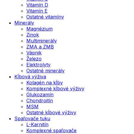
Vitamín D
Vitamín E
Ostatné vitamíny
Minerály
Magnézium
Zinok
Multiminerály
ZMA a ZMB
Vápnik
Železo
Elektrolyty
Ostatné minerály
Kĺbová výživa
Kolagén na kĺby
Komplexné kĺbové výživy
Glukozamín
Chondroitín
MSM
Ostatné kĺbové výživy
Spaľovače tuku
L-Karnitín
Komplexné spaľovače