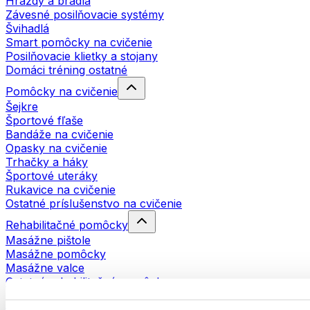
Hrazdy a bradlá
Závesné posilňovacie systémy
Švihadlá
Smart pomôcky na cvičenie
Posilňovacie klietky a stojany
Domáci tréning ostatné
Pomôcky na cvičenie
Šejkre
Športové fľaše
Bandáže na cvičenie
Opasky na cvičenie
Trhačky a háky
Športové uteráky
Rukavice na cvičenie
Ostatné príslušenstvo na cvičenie
Rehabilitačné pomôcky
Masážne pištole
Masážne pomôcky
Masážne valce
Ostatné rehabilitačné pomôcky
Tašky a batohy