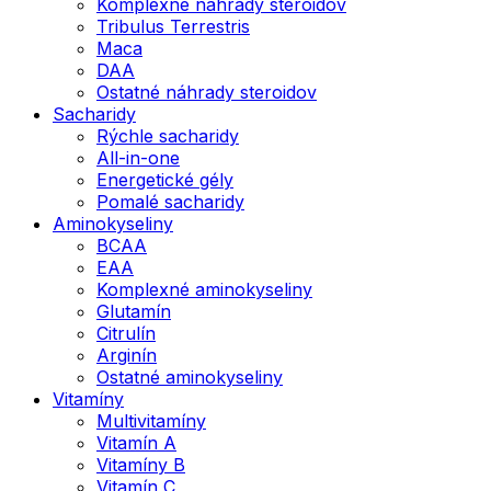
Komplexné náhrady steroidov
Tribulus Terrestris
Maca
DAA
Ostatné náhrady steroidov
Sacharidy
Rýchle sacharidy
All-in-one
Energetické gély
Pomalé sacharidy
Aminokyseliny
BCAA
EAA
Komplexné aminokyseliny
Glutamín
Citrulín
Arginín
Ostatné aminokyseliny
Vitamíny
Multivitamíny
Vitamín A
Vitamíny B
Vitamín C