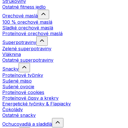
Strukoviny
Ostatné fitness jedlo
Orechové maslá
100 % orechové maslá
Sladké orechové maslá
Proteínové orechové maslá
Superpotraviny
Zelené superpotraviny
Vláknina
Ostatné superpotraviny
Snacky
Proteínové tyčinky
Sušené mäso
Sušené ovocie
Proteínové cookies
Proteínové čipsy a krekry
Energetické tyčinky & Flapjacky
Čokolády
Ostatné snacky
Ochucovadlá a sladidlá