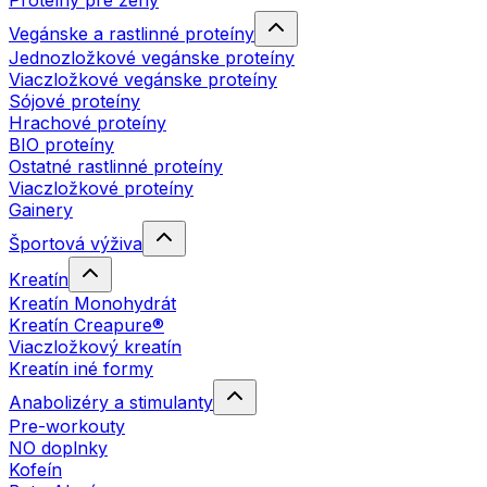
Proteíny pre ženy
Vegánske a rastlinné proteíny
Jednozložkové vegánske proteíny
Viaczložkové vegánske proteíny
Sójové proteíny
Hrachové proteíny
BIO proteíny
Ostatné rastlinné proteíny
Viaczložkové proteíny
Gainery
Športová výživa
Kreatín
Kreatín Monohydrát
Kreatín Creapure®
Viaczložkový kreatín
Kreatín iné formy
Anabolizéry a stimulanty
Pre-workouty
NO doplnky
Kofeín