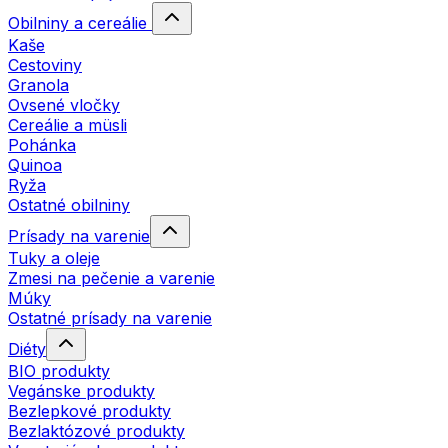
Obilniny a cereálie
Kaše
Cestoviny
Granola
Ovsené vločky
Cereálie a müsli
Pohánka
Quinoa
Ryža
Ostatné obilniny
Prísady na varenie
Tuky a oleje
Zmesi na pečenie a varenie
Múky
Ostatné prísady na varenie
Diéty
BIO produkty
Vegánske produkty
Bezlepkové produkty
Bezlaktózové produkty