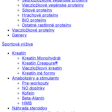
Viaczložkové vegánske proteíny
Sójové proteíny
Hrachové proteíny
BIO proteíny
Ostatné rastlinné proteíny
Viaczložkové proteíny
Gainery
Športová výživa
Kreatín
Kreatín Monohydrát
Kreatín Creapure®
Viaczložkový kreatín
Kreatín iné formy
Anabolizéry a stimulanty
Pre-workouty
NO doplnky
Kofeín
Beta-Alanín
HMB
Náhrada steroidov