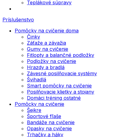
Teplákové súpravy
Príslušenstvo
Pomôcky na cvičenie doma
Činky
Záťaže a závažia
Gumy na cvičenie
Fitlopty a balančné podložky
Podložky na cvičenie
Hrazdy a bradlá
Závesné posilňovacie systémy
Švihadlá
Smart pomôcky na cvičenie
Posilňovacie klietky a stojany
Domáci tréning ostatné
Pomôcky na cvičenie
Šejkre
Športové fľaše
Bandáže na cvičenie
Opasky na cvičenie
Trhačky a háky