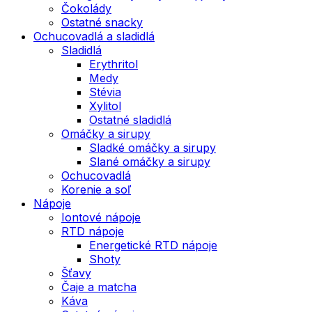
Čokolády
Ostatné snacky
Ochucovadlá a sladidlá
Sladidlá
Erythritol
Medy
Stévia
Xylitol
Ostatné sladidlá
Omáčky a sirupy
Sladké omáčky a sirupy
Slané omáčky a sirupy
Ochucovadlá
Korenie a soľ
Nápoje
Iontové nápoje
RTD nápoje
Energetické RTD nápoje
Shoty
Šťavy
Čaje a matcha
Káva