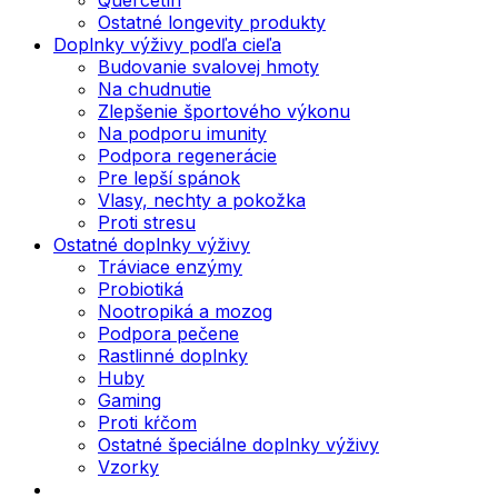
Ostatné longevity produkty
Doplnky výživy podľa cieľa
Budovanie svalovej hmoty
Na chudnutie
Zlepšenie športového výkonu
Na podporu imunity
Podpora regenerácie
Pre lepší spánok
Vlasy, nechty a pokožka
Proti stresu
Ostatné doplnky výživy
Tráviace enzýmy
Probiotiká
Nootropiká a mozog
Podpora pečene
Rastlinné doplnky
Huby
Gaming
Proti kŕčom
Ostatné špeciálne doplnky výživy
Vzorky