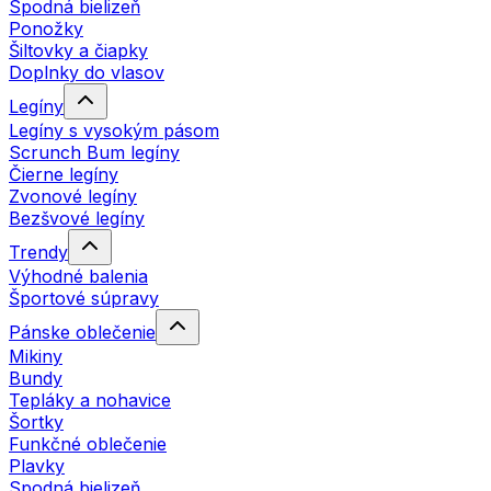
Spodná bielizeň
Ponožky
Šiltovky a čiapky
Doplnky do vlasov
Legíny
Legíny s vysokým pásom
Scrunch Bum legíny
Čierne legíny
Zvonové legíny
Bezšvové legíny
Trendy
Výhodné balenia
Športové súpravy
Pánske oblečenie
Mikiny
Bundy
Tepláky a nohavice
Šortky
Funkčné oblečenie
Plavky
Spodná bielizeň