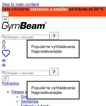
Skip to main content
Vaše obľúbené
cestoviny a omáčky
so zľavou až 20 %
Populárne vyhľadávania
Najpredávanejšie
Potraviny
Populárne vyhľadávania
Fitness jedlo
Najpredávanejšie
Orechy
Semienka
Nátierky a pasty