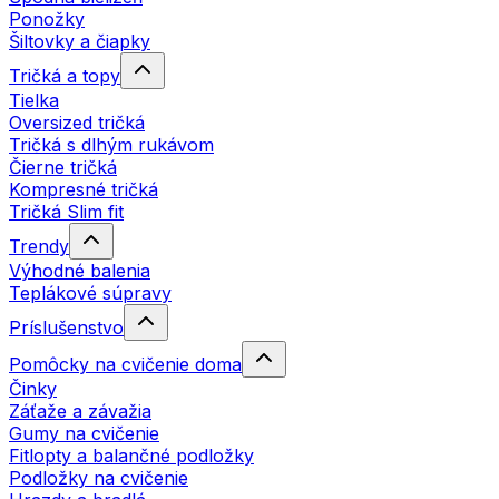
Ponožky
Šiltovky a čiapky
Tričká a topy
Tielka
Oversized tričká
Tričká s dlhým rukávom
Čierne tričká
Kompresné tričká
Tričká Slim fit
Trendy
Výhodné balenia
Teplákové súpravy
Príslušenstvo
Pomôcky na cvičenie doma
Činky
Záťaže a závažia
Gumy na cvičenie
Fitlopty a balančné podložky
Podložky na cvičenie