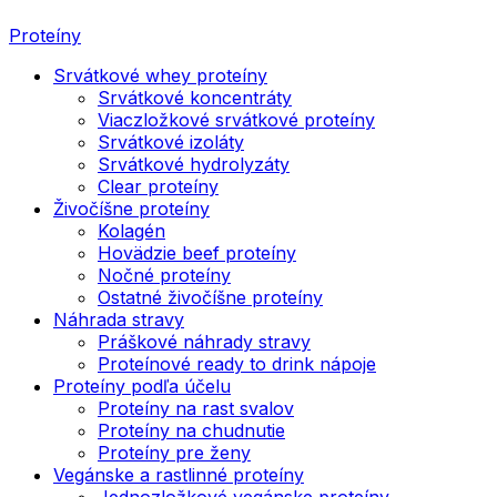
Proteíny
Srvátkové whey proteíny
Srvátkové koncentráty
Viaczložkové srvátkové proteíny
Srvátkové izoláty
Srvátkové hydrolyzáty
Clear proteíny
Živočíšne proteíny
Kolagén
Hovädzie beef proteíny
Nočné proteíny
Ostatné živočíšne proteíny
Náhrada stravy
Práškové náhrady stravy
Proteínové ready to drink nápoje
Proteíny podľa účelu
Proteíny na rast svalov
Proteíny na chudnutie
Proteíny pre ženy
Vegánske a rastlinné proteíny
Jednozložkové vegánske proteíny