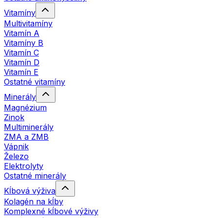
Vitamíny
Multivitamíny
Vitamín A
Vitamíny B
Vitamín C
Vitamín D
Vitamín E
Ostatné vitamíny
Minerály
Magnézium
Zinok
Multiminerály
ZMA a ZMB
Vápnik
Železo
Elektrolyty
Ostatné minerály
Kĺbová výživa
Kolagén na kĺby
Komplexné kĺbové výživy