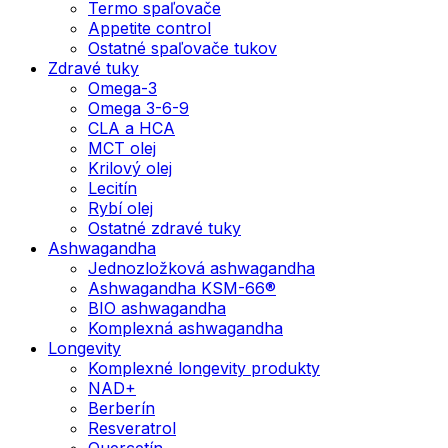
Termo spaľovače
Appetite control
Ostatné spaľovače tukov
Zdravé tuky
Omega-3
Omega 3-6-9
CLA a HCA
MCT olej
Krilový olej
Lecitín
Rybí olej
Ostatné zdravé tuky
Ashwagandha
Jednozložková ashwagandha
Ashwagandha KSM-66®
BIO ashwagandha
Komplexná ashwagandha
Longevity
Komplexné longevity produkty
NAD+
Berberín
Resveratrol
Quercetín