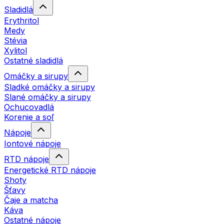
Sladidlá
Erythritol
Medy
Stévia
Xylitol
Ostatné sladidlá
Omáčky a sirupy
Sladké omáčky a sirupy
Slané omáčky a sirupy
Ochucovadlá
Korenie a soľ
Nápoje
Iontové nápoje
RTD nápoje
Energetické RTD nápoje
Shoty
Šťavy
Čaje a matcha
Káva
Ostatné nápoje