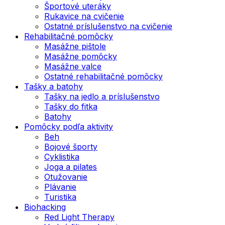
Športové uteráky
Rukavice na cvičenie
Ostatné príslušenstvo na cvičenie
Rehabilitačné pomôcky
Masážne pištole
Masážne pomôcky
Masážne valce
Ostatné rehabilitačné pomôcky
Tašky a batohy
Tašky na jedlo a príslušenstvo
Tašky do fitka
Batohy
Pomôcky podľa aktivity
Beh
Bojové športy
Cyklistika
Joga a pilates
Otužovanie
Plávanie
Turistika
Biohacking
Red Light Therapy