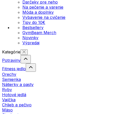
Darčeky pre neho
Na pečenie a varenie
Móda a doplnky
Vybavenie na cvičenie
Tipy do 10€
Bestsellery
GymBeam Merch
Novinky
Výpredaj
Kategórie
Potraviny
Fitness jedlo
Orechy
Semienka
Nátierky a pasty
Ryby
Hotové jedlá
Vajíčka
Chlieb a pečivo
Mäso