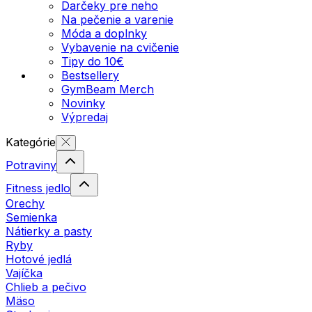
Darčeky pre neho
Na pečenie a varenie
Móda a doplnky
Vybavenie na cvičenie
Tipy do 10€
Bestsellery
GymBeam Merch
Novinky
Výpredaj
Kategórie
Potraviny
Fitness jedlo
Orechy
Semienka
Nátierky a pasty
Ryby
Hotové jedlá
Vajíčka
Chlieb a pečivo
Mäso