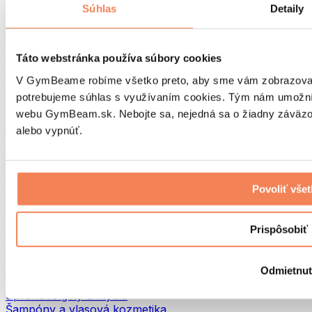
Tašky na jedlo a príslušenstvo
Súhlas
Detaily
Tašky do fitka
Batohy
Pomôcky podľa aktivity
Táto webstránka používa súbory cookies
Beh
V GymBeame robíme všetko preto, aby sme vám zobrazovali 
Bojové športy
potrebujeme súhlas s využívaním cookies. Tým nám umožní
Cyklistika
webu GymBeam.sk. Nebojte sa, nejedná sa o žiadny záväzok
Joga a pilates
Otužovanie
alebo vypnúť.
Plávanie
Turistika
Biohacking
Povoliť vše
Red Light Therapy
Vodné filtre a kanvice
Eko Drogéria
Prispôsobiť
Pracie prostriedky
Čistiace prostriedky
Odmietnu
Prírodná kozmetika
Sprchové gély a mydlá
Šampóny a vlasová kozmetika