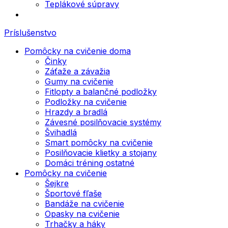
Teplákové súpravy
Príslušenstvo
Pomôcky na cvičenie doma
Činky
Záťaže a závažia
Gumy na cvičenie
Fitlopty a balančné podložky
Podložky na cvičenie
Hrazdy a bradlá
Závesné posilňovacie systémy
Švihadlá
Smart pomôcky na cvičenie
Posilňovacie klietky a stojany
Domáci tréning ostatné
Pomôcky na cvičenie
Šejkre
Športové fľaše
Bandáže na cvičenie
Opasky na cvičenie
Trhačky a háky