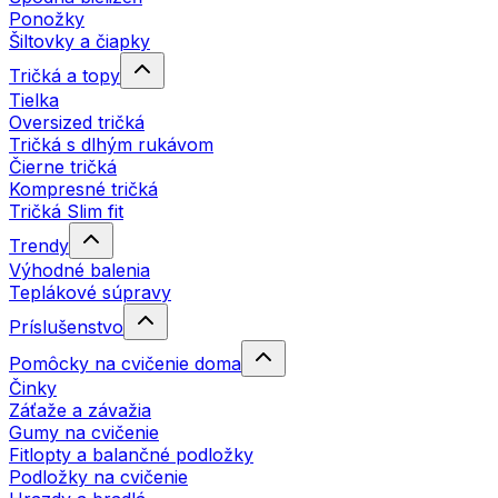
Ponožky
Šiltovky a čiapky
Tričká a topy
Tielka
Oversized tričká
Tričká s dlhým rukávom
Čierne tričká
Kompresné tričká
Tričká Slim fit
Trendy
Výhodné balenia
Teplákové súpravy
Príslušenstvo
Pomôcky na cvičenie doma
Činky
Záťaže a závažia
Gumy na cvičenie
Fitlopty a balančné podložky
Podložky na cvičenie