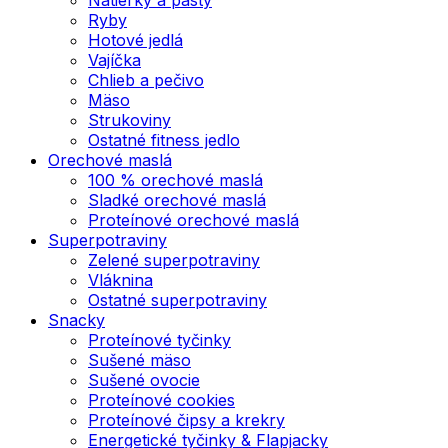
Ryby
Hotové jedlá
Vajíčka
Chlieb a pečivo
Mäso
Strukoviny
Ostatné fitness jedlo
Orechové maslá
100 % orechové maslá
Sladké orechové maslá
Proteínové orechové maslá
Superpotraviny
Zelené superpotraviny
Vláknina
Ostatné superpotraviny
Snacky
Proteínové tyčinky
Sušené mäso
Sušené ovocie
Proteínové cookies
Proteínové čipsy a krekry
Energetické tyčinky & Flapjacky