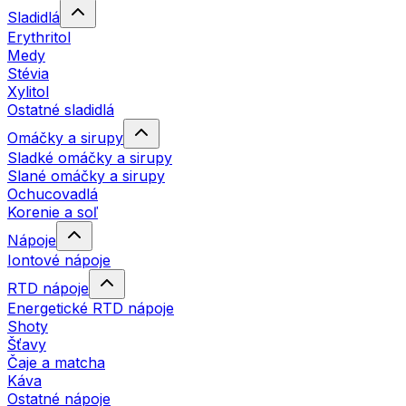
Sladidlá
Erythritol
Medy
Stévia
Xylitol
Ostatné sladidlá
Omáčky a sirupy
Sladké omáčky a sirupy
Slané omáčky a sirupy
Ochucovadlá
Korenie a soľ
Nápoje
Iontové nápoje
RTD nápoje
Energetické RTD nápoje
Shoty
Šťavy
Čaje a matcha
Káva
Ostatné nápoje