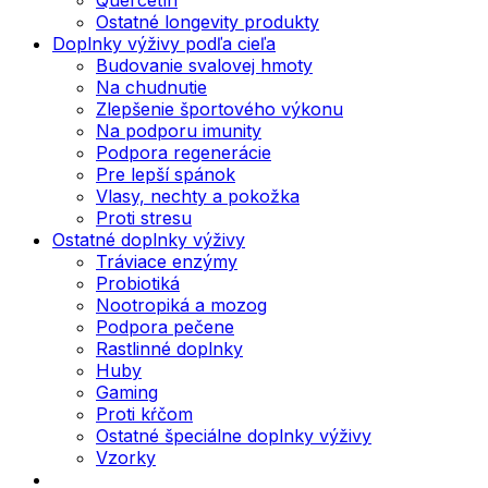
Ostatné longevity produkty
Doplnky výživy podľa cieľa
Budovanie svalovej hmoty
Na chudnutie
Zlepšenie športového výkonu
Na podporu imunity
Podpora regenerácie
Pre lepší spánok
Vlasy, nechty a pokožka
Proti stresu
Ostatné doplnky výživy
Tráviace enzýmy
Probiotiká
Nootropiká a mozog
Podpora pečene
Rastlinné doplnky
Huby
Gaming
Proti kŕčom
Ostatné špeciálne doplnky výživy
Vzorky