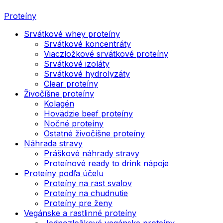
Proteíny
Srvátkové whey proteíny
Srvátkové koncentráty
Viaczložkové srvátkové proteíny
Srvátkové izoláty
Srvátkové hydrolyzáty
Clear proteíny
Živočíšne proteíny
Kolagén
Hovädzie beef proteíny
Nočné proteíny
Ostatné živočíšne proteíny
Náhrada stravy
Práškové náhrady stravy
Proteínové ready to drink nápoje
Proteíny podľa účelu
Proteíny na rast svalov
Proteíny na chudnutie
Proteíny pre ženy
Vegánske a rastlinné proteíny
Jednozložkové vegánske proteíny