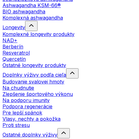
Ashwagandha KSM-66®
BIO ashwagandha
Komplexná ashwagandha
Longevity
Komplexné longevity produkty
NAD+
Berberín
Resveratrol
Quercetín
Ostatné longevity produkty
Doplnky výživy podľa cieľa
Budovanie svalovej hmoty
Na chudnutie
Zlepšenie športového výkonu
Na podporu imunity
Podpora regenerácie
Pre lepší spánok
Vlasy, nechty a pokožka
Proti stresu
Ostatné doplnky výživy