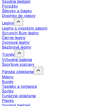
Spodná bielizeň
Ponožky
Šiltovky a čiapky
Doplnky do vlasov
Legíny
Legíny s vysokým pásom
Scrunch Bum legíny
Čierne legíny
Zvonové legíny
Bezšvové legíny
Trendy
Výhodné balenia
Športové súpravy
Pánske oblečenie
Mikiny
Bundy
Tepláky a nohavice
Šortky
Funkčné oblečenie
Plavky
Spodná bielizeň