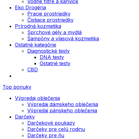
Vodné filtre a kanvice
Eko Drogéria
Pracie prostriedky
Čistiace prostriedky
Prírodná kozmetika
Sprchové gély a mydlá
Šampóny a vlasová kozmetika
Ostatné kategórie
Diagnostické testy
DNA testy
Ostatné testy
CBD
Top ponuky
Výpredaj oblečenia
Výpredaj dámskeho oblečenia
Výpredaj pánskeho oblečenia
Darčeky
Darčekové poukazy
Darčeky pre celú rodinu
Darčeky pre ňu