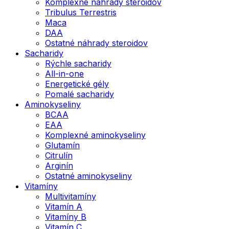
Komplexné náhrady steroidov
Tribulus Terrestris
Maca
DAA
Ostatné náhrady steroidov
Sacharidy
Rýchle sacharidy
All-in-one
Energetické gély
Pomalé sacharidy
Aminokyseliny
BCAA
EAA
Komplexné aminokyseliny
Glutamín
Citrulín
Arginín
Ostatné aminokyseliny
Vitamíny
Multivitamíny
Vitamín A
Vitamíny B
Vitamín C