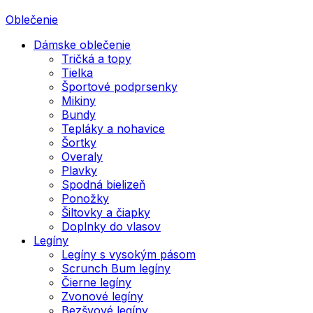
Oblečenie
Dámske oblečenie
Tričká a topy
Tielka
Športové podprsenky
Mikiny
Bundy
Tepláky a nohavice
Šortky
Overaly
Plavky
Spodná bielizeň
Ponožky
Šiltovky a čiapky
Doplnky do vlasov
Legíny
Legíny s vysokým pásom
Scrunch Bum legíny
Čierne legíny
Zvonové legíny
Bezšvové legíny