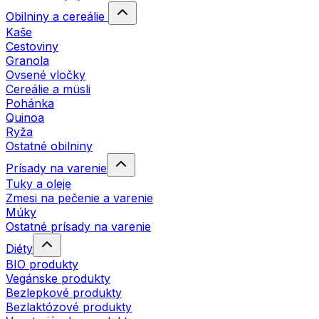
Obilniny a cereálie
Kaše
Cestoviny
Granola
Ovsené vločky
Cereálie a müsli
Pohánka
Quinoa
Ryža
Ostatné obilniny
Prísady na varenie
Tuky a oleje
Zmesi na pečenie a varenie
Múky
Ostatné prísady na varenie
Diéty
BIO produkty
Vegánske produkty
Bezlepkové produkty
Bezlaktózové produkty