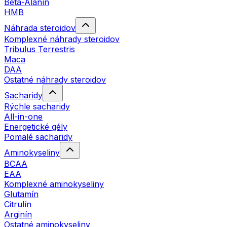
Beta-Alanín
HMB
Náhrada steroidov
Komplexné náhrady steroidov
Tribulus Terrestris
Maca
DAA
Ostatné náhrady steroidov
Sacharidy
Rýchle sacharidy
All-in-one
Energetické gély
Pomalé sacharidy
Aminokyseliny
BCAA
EAA
Komplexné aminokyseliny
Glutamín
Citrulín
Arginín
Ostatné aminokyseliny