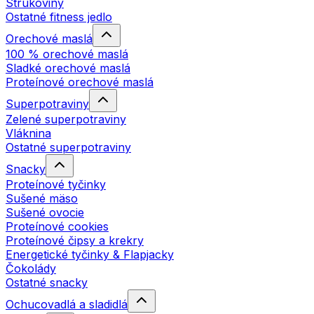
Strukoviny
Ostatné fitness jedlo
Orechové maslá
100 % orechové maslá
Sladké orechové maslá
Proteínové orechové maslá
Superpotraviny
Zelené superpotraviny
Vláknina
Ostatné superpotraviny
Snacky
Proteínové tyčinky
Sušené mäso
Sušené ovocie
Proteínové cookies
Proteínové čipsy a krekry
Energetické tyčinky & Flapjacky
Čokolády
Ostatné snacky
Ochucovadlá a sladidlá