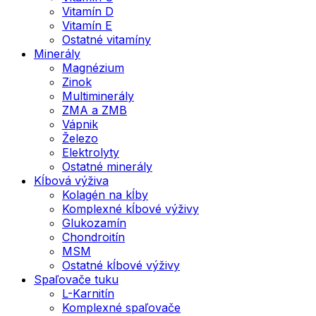
Vitamín D
Vitamín E
Ostatné vitamíny
Minerály
Magnézium
Zinok
Multiminerály
ZMA a ZMB
Vápnik
Železo
Elektrolyty
Ostatné minerály
Kĺbová výživa
Kolagén na kĺby
Komplexné kĺbové výživy
Glukozamín
Chondroitín
MSM
Ostatné kĺbové výživy
Spaľovače tuku
L-Karnitín
Komplexné spaľovače