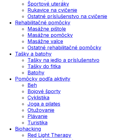
Športové uteráky
Rukavice na cvičenie
Ostatné príslušenstvo na cvičenie
Rehabilitačné pomôcky
Masážne pištole
Masážne pomôcky
Masážne valce
Ostatné rehabilitačné pomôcky
Tašky a batohy
Tašky na jedlo a príslušenstvo
Tašky do fitka
Batohy
Pomôcky podľa aktivity
Beh
Bojové športy
Cyklistika
Joga a pilates
Otužovanie
Plávanie
Turistika
Biohacking
Red Light Therapy