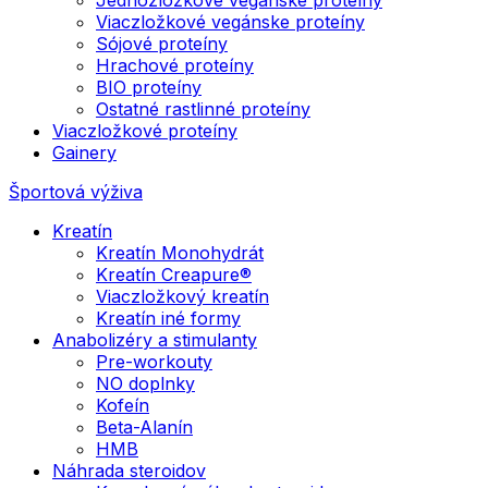
Viaczložkové vegánske proteíny
Sójové proteíny
Hrachové proteíny
BIO proteíny
Ostatné rastlinné proteíny
Viaczložkové proteíny
Gainery
Športová výživa
Kreatín
Kreatín Monohydrát
Kreatín Creapure®
Viaczložkový kreatín
Kreatín iné formy
Anabolizéry a stimulanty
Pre-workouty
NO doplnky
Kofeín
Beta-Alanín
HMB
Náhrada steroidov