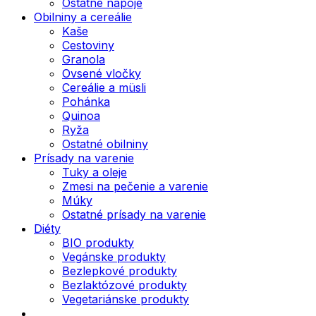
Ostatné nápoje
Obilniny a cereálie
Kaše
Cestoviny
Granola
Ovsené vločky
Cereálie a müsli
Pohánka
Quinoa
Ryža
Ostatné obilniny
Prísady na varenie
Tuky a oleje
Zmesi na pečenie a varenie
Múky
Ostatné prísady na varenie
Diéty
BIO produkty
Vegánske produkty
Bezlepkové produkty
Bezlaktózové produkty
Vegetariánske produkty