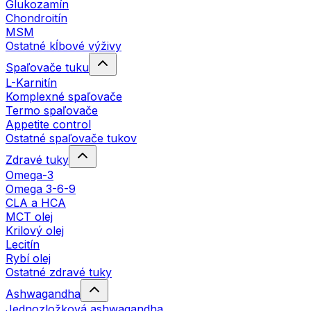
Glukozamín
Chondroitín
MSM
Ostatné kĺbové výživy
Spaľovače tuku
L-Karnitín
Komplexné spaľovače
Termo spaľovače
Appetite control
Ostatné spaľovače tukov
Zdravé tuky
Omega-3
Omega 3-6-9
CLA a HCA
MCT olej
Krilový olej
Lecitín
Rybí olej
Ostatné zdravé tuky
Ashwagandha
Jednozložková ashwagandha