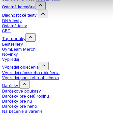
Ostatné kategórie
Diagnostické testy
DNA testy
Ostatné testy
CBD
Top ponuky
Bestsellery
GymBeam Merch
Novinky
Výpredaj
Výpredaj oblečenia
Výpredaj dámskeho oblečenia
Výpredaj pánskeho oblečenia
Darčeky
Darčekové poukazy
Darčeky pre celú rodinu
Darčeky pre ňu
Darčeky pre neho
Na pečenie a varenie