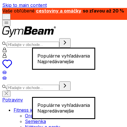
Skip to main content
Vaše obľúbené
cestoviny a omáčky
so zľavou až 20 %
Populárne vyhľadávania
Najpredávanejšie
Potraviny
Populárne vyhľadávania
Fitness jedlo
Najpredávanejšie
Orechy
Semienka
Nátierky a pasty