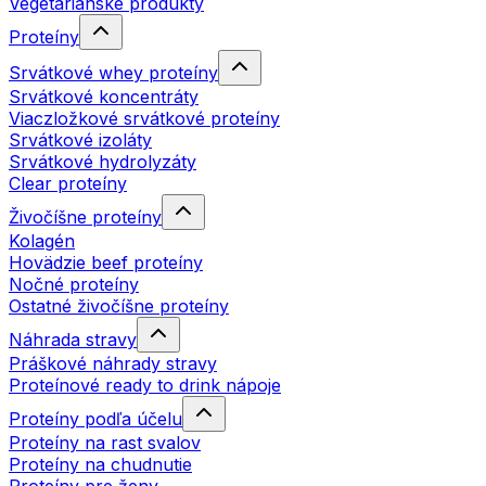
Vegetariánske produkty
Proteíny
Srvátkové whey proteíny
Srvátkové koncentráty
Viaczložkové srvátkové proteíny
Srvátkové izoláty
Srvátkové hydrolyzáty
Clear proteíny
Živočíšne proteíny
Kolagén
Hovädzie beef proteíny
Nočné proteíny
Ostatné živočíšne proteíny
Náhrada stravy
Práškové náhrady stravy
Proteínové ready to drink nápoje
Proteíny podľa účelu
Proteíny na rast svalov
Proteíny na chudnutie