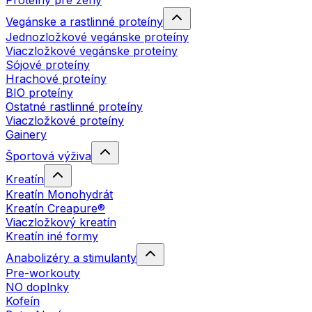
Proteíny pre ženy
Vegánske a rastlinné proteíny
Jednozložkové vegánske proteíny
Viaczložkové vegánske proteíny
Sójové proteíny
Hrachové proteíny
BIO proteíny
Ostatné rastlinné proteíny
Viaczložkové proteíny
Gainery
Športová výživa
Kreatín
Kreatín Monohydrát
Kreatín Creapure®
Viaczložkový kreatín
Kreatín iné formy
Anabolizéry a stimulanty
Pre-workouty
NO doplnky
Kofeín