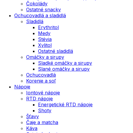
Čokolády
Ostatné snacky
Ochucovadlá a sladidlá
Sladidlá
Erythritol
Medy
Stévia
Xylitol
Ostatné sladidlá
Omáčky a sirupy
Sladké omáčky a sirupy
Slané omáčky a sirupy
Ochucovadlá
Korenie a soľ
Nápoje
Iontové nápoje
RTD nápoje
Energetické RTD nápoje
Shoty
Šťavy
Čaje a matcha
Káva