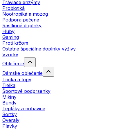
Tráviace enzýmy
Probiotiká
Nootropiká a mozog
Podpora pečene
Rastlinné doplnky
Huby
Gaming
Proti kŕčom
Ostatné špeciálne doplnky výživy
Vzorky
Oblečenie
Dámske oblečenie
Tričká a topy
Tielka
Športové podprsenky
Mikiny
Bundy
Tepláky a nohavice
Šortky
Overaly
Plavky