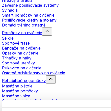
Hrazdy a bradlá
Závesné posilňovacie systémy
Švihadlá
Smart pomôcky na cvičenie
Posilňovacie klietky a stojany
Domáci tréning ostatné
Pomôcky na cvičenie
Šejkre
Športové fľaše
Bandáže na cvičenie
Opasky na cvičenie
Trhačky a háky
Športové uteráky
Rukavice na cvičenie
Ostatné príslušenstvo na cvičenie
Rehabilitačné pomôcky
Masážne pištole
Masážne pomôcky
Masážne valce
Ostatné rehabilitačné pomôcky
Tašky a batohy