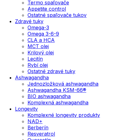
Termo spaľovače
Appetite control
Ostatné spaľovače tukov
Zdravé tuky
Omega-3
Omega 3-6-9
CLA a HCA
MCT olej
Krilový olej
Lecitín
Rybí olej
Ostatné zdravé tuky
Ashwagandha
Jednozložková ashwagandha
Ashwagandha KSM-66®
BIO ashwagandha
Komplexná ashwagandha
Longevity
Komplexné longevity produkty
NAD+
Berberín
Resveratrol
Quercetín