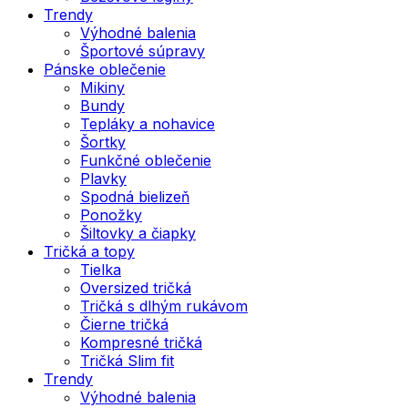
Trendy
Výhodné balenia
Športové súpravy
Pánske oblečenie
Mikiny
Bundy
Tepláky a nohavice
Šortky
Funkčné oblečenie
Plavky
Spodná bielizeň
Ponožky
Šiltovky a čiapky
Tričká a topy
Tielka
Oversized tričká
Tričká s dlhým rukávom
Čierne tričká
Kompresné tričká
Tričká Slim fit
Trendy
Výhodné balenia