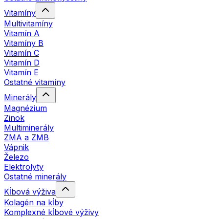
Vitamíny
Multivitamíny
Vitamín A
Vitamíny B
Vitamín C
Vitamín D
Vitamín E
Ostatné vitamíny
Minerály
Magnézium
Zinok
Multiminerály
ZMA a ZMB
Vápnik
Železo
Elektrolyty
Ostatné minerály
Kĺbová výživa
Kolagén na kĺby
Komplexné kĺbové výživy