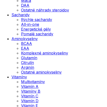
Maca
DAA
Ostatné náhrady steroidov
Sacharidy
Rýchle sacharidy
All-in-one
Energetické gély
Pomalé sacharidy
Aminokyseliny
BCAA
EAA
Komplexné aminokyseliny
Glutamín
Citrulín
Arginín
Ostatné aminokyseliny
Vitamíny
Multivitamíny
Vitamín A
Vitamíny B
Vitamín C
Vitamín D
Vitamín E