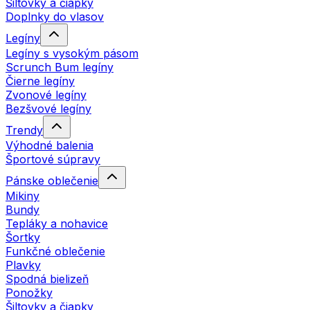
Šiltovky a čiapky
Doplnky do vlasov
Legíny
Legíny s vysokým pásom
Scrunch Bum legíny
Čierne legíny
Zvonové legíny
Bezšvové legíny
Trendy
Výhodné balenia
Športové súpravy
Pánske oblečenie
Mikiny
Bundy
Tepláky a nohavice
Šortky
Funkčné oblečenie
Plavky
Spodná bielizeň
Ponožky
Šiltovky a čiapky