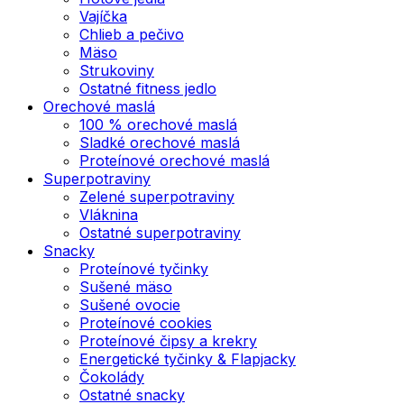
Vajíčka
Chlieb a pečivo
Mäso
Strukoviny
Ostatné fitness jedlo
Orechové maslá
100 % orechové maslá
Sladké orechové maslá
Proteínové orechové maslá
Superpotraviny
Zelené superpotraviny
Vláknina
Ostatné superpotraviny
Snacky
Proteínové tyčinky
Sušené mäso
Sušené ovocie
Proteínové cookies
Proteínové čipsy a krekry
Energetické tyčinky & Flapjacky
Čokolády
Ostatné snacky