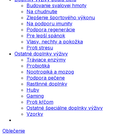
Budovanie svalovej hmoty
Na chudnutie
Zlepšenie športového výkonu
Na podporu imunity
Podpora regenerácie
Pre lepší spánok
Vlasy, nechty a pokožka
Proti stresu
Ostatné doplnky výživy
Tráviace enzýmy
Probiotiká
Nootropiká a mozog
Podpora pečene
Rastlinné doplnky
Huby
Gaming
Proti kŕčom
Ostatné špeciálne doplnky výživy
Vzorky
Oblečenie