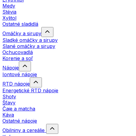
Medy
Stévia
Xylitol
Ostatné sladidlá
Omáčky a sirupy
Sladké omáčky a sirupy
Slané omáčky a sirupy
Ochucovadlá
Korenie a soľ
Nápoje
Iontové nápoje
RTD nápoje
Energetické RTD nápoje
Shoty
Šťavy
Čaje a matcha
Káva
Ostatné nápoje
Obilniny a cereálie