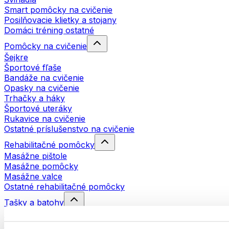
Smart pomôcky na cvičenie
Posilňovacie klietky a stojany
Domáci tréning ostatné
Pomôcky na cvičenie
Šejkre
Športové fľaše
Bandáže na cvičenie
Opasky na cvičenie
Trhačky a háky
Športové uteráky
Rukavice na cvičenie
Ostatné príslušenstvo na cvičenie
Rehabilitačné pomôcky
Masážne pištole
Masážne pomôcky
Masážne valce
Ostatné rehabilitačné pomôcky
Tašky a batohy
Tašky na jedlo a príslušenstvo
Tašky do fitka