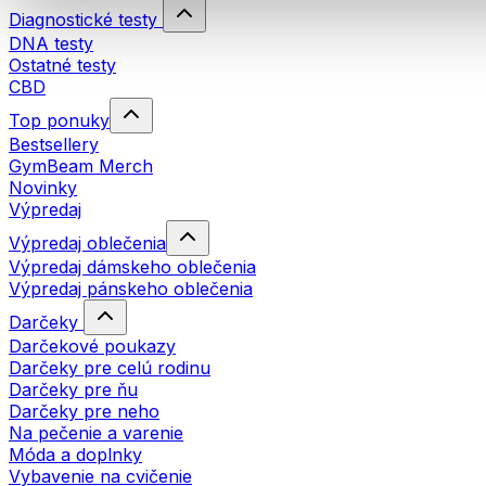
Diagnostické testy
DNA testy
Ostatné testy
CBD
Top ponuky
Bestsellery
GymBeam Merch
Novinky
Výpredaj
Výpredaj oblečenia
Výpredaj dámskeho oblečenia
Výpredaj pánskeho oblečenia
Darčeky
Darčekové poukazy
Darčeky pre celú rodinu
Darčeky pre ňu
Darčeky pre neho
Na pečenie a varenie
Móda a doplnky
Vybavenie na cvičenie