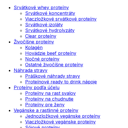
Srvátkové whey proteíny
Srvátkové koncentráty
Viaczložkové srvátkové proteíny
Srvátkové izoláty
Srvátkové hydrolyzáty
Clear proteíny
Živočíšne proteíny
Kolagén
Hovädzie beef proteíny
Nočné proteíny
Ostatné živočíšne proteíny
Náhrada stravy
Práškové náhrady stravy
Proteínové ready to drink nápoje
Proteíny podľa účelu
Proteíny na rast svalov
Proteíny na chudnutie
Proteíny pre ženy
Vegánske a rastlinné proteíny
Jednozložkové vegánske proteíny
Viaczložkové vegánske proteíny
Sójové proteíny