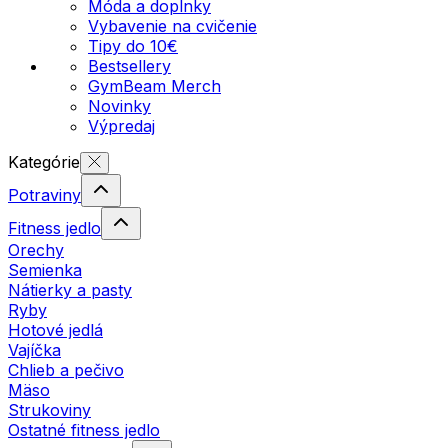
Móda a doplnky
Vybavenie na cvičenie
Tipy do 10€
Bestsellery
GymBeam Merch
Novinky
Výpredaj
Kategórie
Potraviny
Fitness jedlo
Orechy
Semienka
Nátierky a pasty
Ryby
Hotové jedlá
Vajíčka
Chlieb a pečivo
Mäso
Strukoviny
Ostatné fitness jedlo