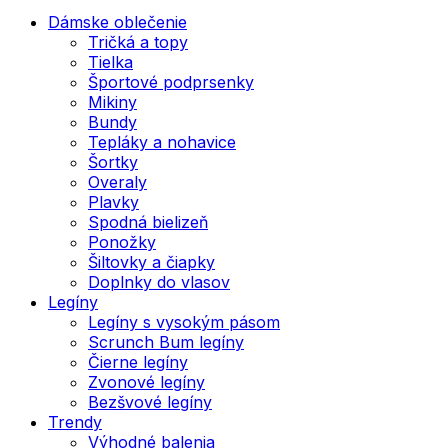
Dámske oblečenie
Tričká a topy
Tielka
Športové podprsenky
Mikiny
Bundy
Tepláky a nohavice
Šortky
Overaly
Plavky
Spodná bielizeň
Ponožky
Šiltovky a čiapky
Doplnky do vlasov
Legíny
Legíny s vysokým pásom
Scrunch Bum legíny
Čierne legíny
Zvonové legíny
Bezšvové legíny
Trendy
Výhodné balenia