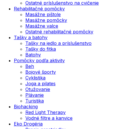
Ostatné príslušenstvo na cvičenie
Rehabilitačné pomôcky
Masážne pištole
Masážne pomôcky
Masážne valce
Ostatné rehabilitačné pomôcky
Tašky a batohy
Tašky na jedlo a príslušenstvo
Tašky do fitka
Batohy
Pomôcky podľa aktivity
Beh
Bojové športy
Cyklistika
Joga a pilates
Otužovanie
Plávanie
Turistika
Biohacking
Red Light Therapy
Vodné filtre a kanvice
Eko Drogéria