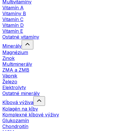
Multivitamíny
Vitamín A
Vitamíny B
Vitamín C
Vitamín D
Vitamín E
Ostatné vitamíny
Minerály
Magnézium
Zinok
Multiminerály
ZMA a ZMB
Vápnik
Železo
Elektrolyty
Ostatné minerály
Kĺbová výživa
Kolagén na kĺby
Komplexné kĺbové výživy
Glukozamín
Chondroitín