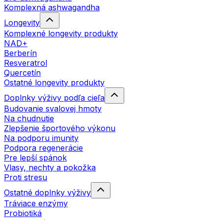
Komplexná ashwagandha
Longevity
Komplexné longevity produkty
NAD+
Berberín
Resveratrol
Quercetín
Ostatné longevity produkty
Doplnky výživy podľa cieľa
Budovanie svalovej hmoty
Na chudnutie
Zlepšenie športového výkonu
Na podporu imunity
Podpora regenerácie
Pre lepší spánok
Vlasy, nechty a pokožka
Proti stresu
Ostatné doplnky výživy
Tráviace enzýmy
Probiotiká