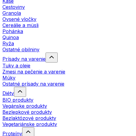
Kaše
Cestoviny
Granola
Ovsené vločky
Cereálie a müsli
Pohánka
Quinoa
Ryža
Ostatné obilniny
Prísady na varenie
Tuky a oleje
Zmesi na pečenie a varenie
Múky
Ostatné prísady na varenie
Diéty
BIO produkty
Vegánske produkty
Bezlepkové produkty
Bezlaktózové produkty
Vegetariánske produkty
Proteíny