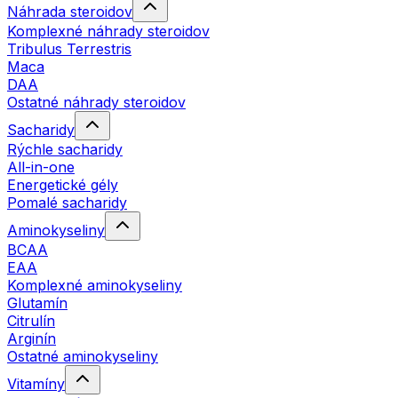
Náhrada steroidov
Komplexné náhrady steroidov
Tribulus Terrestris
Maca
DAA
Ostatné náhrady steroidov
Sacharidy
Rýchle sacharidy
All-in-one
Energetické gély
Pomalé sacharidy
Aminokyseliny
BCAA
EAA
Komplexné aminokyseliny
Glutamín
Citrulín
Arginín
Ostatné aminokyseliny
Vitamíny