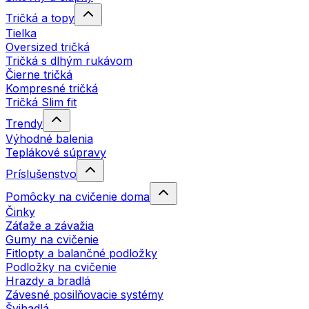
Tričká a topy
Tielka
Oversized tričká
Tričká s dlhým rukávom
Čierne tričká
Kompresné tričká
Tričká Slim fit
Trendy
Výhodné balenia
Teplákové súpravy
Príslušenstvo
Pomôcky na cvičenie doma
Činky
Záťaže a závažia
Gumy na cvičenie
Fitlopty a balančné podložky
Podložky na cvičenie
Hrazdy a bradlá
Závesné posilňovacie systémy
Švihadlá