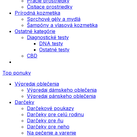
Pracie prostriedky
Čistiace prostriedky
Prírodná kozmetika
Sprchové gély a mydlá
Šampóny a vlasová kozmetika
Ostatné kategórie
Diagnostické testy
DNA testy
Ostatné testy
CBD
Top ponuky
Výpredaj oblečenia
Výpredaj dámskeho oblečenia
Výpredaj pánskeho oblečenia
Darčeky
Darčekové poukazy
Darčeky pre celú rodinu
Darčeky pre ňu
Darčeky pre neho
Na pečenie a varenie