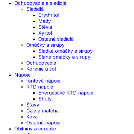
Ochucovadlá a sladidlá
Sladidlá
Erythritol
Medy
Stévia
Xylitol
Ostatné sladidlá
Omáčky a sirupy
Sladké omáčky a sirupy
Slané omáčky a sirupy
Ochucovadlá
Korenie a soľ
Nápoje
Iontové nápoje
RTD nápoje
Energetické RTD nápoje
Shoty
Šťavy
Čaje a matcha
Káva
Ostatné nápoje
Obilniny a cereálie