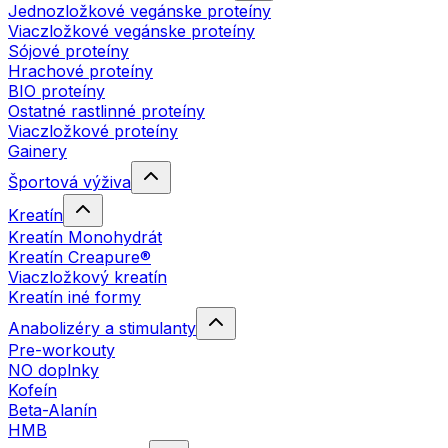
Jednozložkové vegánske proteíny
Viaczložkové vegánske proteíny
Sójové proteíny
Hrachové proteíny
BIO proteíny
Ostatné rastlinné proteíny
Viaczložkové proteíny
Gainery
Športová výživa
Kreatín
Kreatín Monohydrát
Kreatín Creapure®
Viaczložkový kreatín
Kreatín iné formy
Anabolizéry a stimulanty
Pre-workouty
NO doplnky
Kofeín
Beta-Alanín
HMB