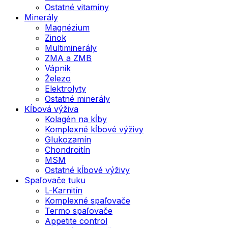
Ostatné vitamíny
Minerály
Magnézium
Zinok
Multiminerály
ZMA a ZMB
Vápnik
Železo
Elektrolyty
Ostatné minerály
Kĺbová výživa
Kolagén na kĺby
Komplexné kĺbové výživy
Glukozamín
Chondroitín
MSM
Ostatné kĺbové výživy
Spaľovače tuku
L-Karnitín
Komplexné spaľovače
Termo spaľovače
Appetite control