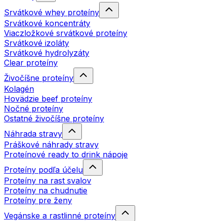
Srvátkové whey proteíny
Srvátkové koncentráty
Viaczložkové srvátkové proteíny
Srvátkové izoláty
Srvátkové hydrolyzáty
Clear proteíny
Živočíšne proteíny
Kolagén
Hovädzie beef proteíny
Nočné proteíny
Ostatné živočíšne proteíny
Náhrada stravy
Práškové náhrady stravy
Proteínové ready to drink nápoje
Proteíny podľa účelu
Proteíny na rast svalov
Proteíny na chudnutie
Proteíny pre ženy
Vegánske a rastlinné proteíny