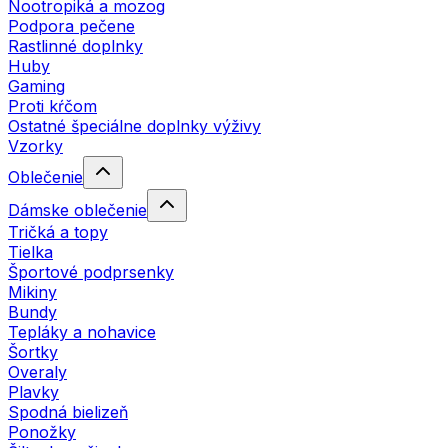
Nootropiká a mozog
Podpora pečene
Rastlinné doplnky
Huby
Gaming
Proti kŕčom
Ostatné špeciálne doplnky výživy
Vzorky
Oblečenie
Dámske oblečenie
Tričká a topy
Tielka
Športové podprsenky
Mikiny
Bundy
Tepláky a nohavice
Šortky
Overaly
Plavky
Spodná bielizeň
Ponožky