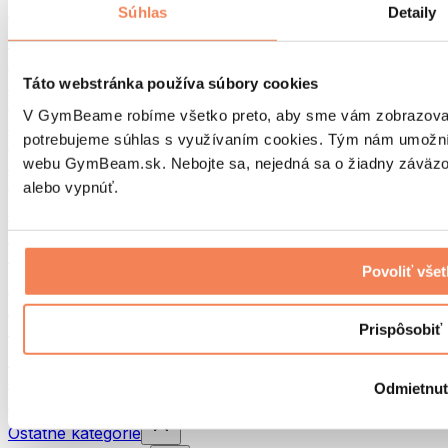
Batohy
Súhlas
Detaily
Pomôcky podľa aktivity
Beh
Bojové športy
Táto webstránka používa súbory cookies
Cyklistika
V GymBeame robíme všetko preto, aby sme vám zobrazovali 
Joga a pilates
potrebujeme súhlas s využívaním cookies. Tým nám umožní
Otužovanie
Plávanie
webu GymBeam.sk. Nebojte sa, nejedná sa o žiadny záväzok
Turistika
alebo vypnúť.
Biohacking
Red Light Therapy
Vodné filtre a kanvice
Povoliť vše
Eko Drogéria
Pracie prostriedky
Čistiace prostriedky
Prispôsobiť
Prírodná kozmetika
Sprchové gély a mydlá
Odmietnu
Šampóny a vlasová kozmetika
Ostatné kategórie