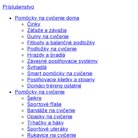
Príslušenstvo
Pomôcky na cvičenie doma
Činky
Záťaže a závažia
Gumy na cvičenie
Fitlopty a balančné podložky
Podložky na cvičenie
Hrazdy a bradlá
Závesné posilňovacie systémy
Švihadlá
Smart pomôcky na cvičenie
Posilňovacie klietky a stojany
Domáci tréning ostatné
Pomôcky na cvičenie
Šejkre
Športové fľaše
Bandáže na cvičenie
Opasky na cvičenie
Trhačky a háky
Športové uteráky
Rukavice na cvičenie