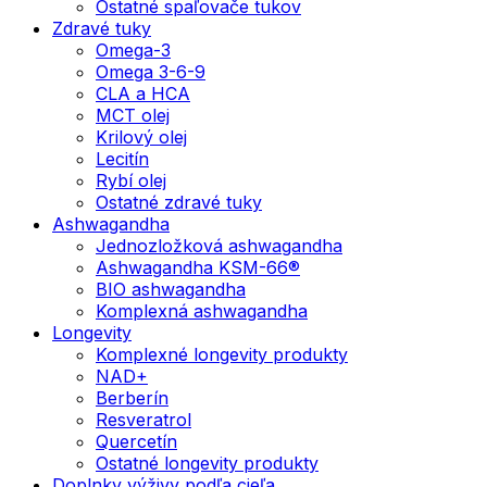
Ostatné spaľovače tukov
Zdravé tuky
Omega-3
Omega 3-6-9
CLA a HCA
MCT olej
Krilový olej
Lecitín
Rybí olej
Ostatné zdravé tuky
Ashwagandha
Jednozložková ashwagandha
Ashwagandha KSM-66®
BIO ashwagandha
Komplexná ashwagandha
Longevity
Komplexné longevity produkty
NAD+
Berberín
Resveratrol
Quercetín
Ostatné longevity produkty
Doplnky výživy podľa cieľa