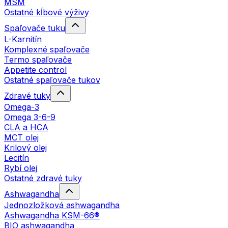
MSM
Ostatné kĺbové výživy
Spaľovače tuku
L-Karnitín
Komplexné spaľovače
Termo spaľovače
Appetite control
Ostatné spaľovače tukov
Zdravé tuky
Omega-3
Omega 3-6-9
CLA a HCA
MCT olej
Krilový olej
Lecitín
Rybí olej
Ostatné zdravé tuky
Ashwagandha
Jednozložková ashwagandha
Ashwagandha KSM-66®
BIO ashwagandha