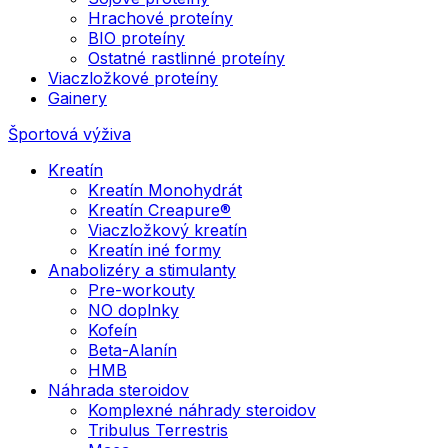
Hrachové proteíny
BIO proteíny
Ostatné rastlinné proteíny
Viaczložkové proteíny
Gainery
Športová výživa
Kreatín
Kreatín Monohydrát
Kreatín Creapure®
Viaczložkový kreatín
Kreatín iné formy
Anabolizéry a stimulanty
Pre-workouty
NO doplnky
Kofeín
Beta-Alanín
HMB
Náhrada steroidov
Komplexné náhrady steroidov
Tribulus Terrestris