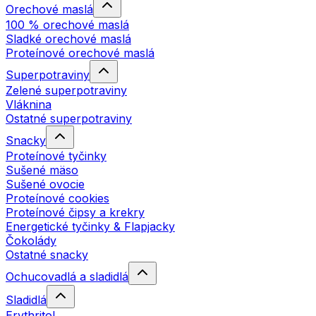
Orechové maslá
100 % orechové maslá
Sladké orechové maslá
Proteínové orechové maslá
Superpotraviny
Zelené superpotraviny
Vláknina
Ostatné superpotraviny
Snacky
Proteínové tyčinky
Sušené mäso
Sušené ovocie
Proteínové cookies
Proteínové čipsy a krekry
Energetické tyčinky & Flapjacky
Čokolády
Ostatné snacky
Ochucovadlá a sladidlá
Sladidlá
Erythritol