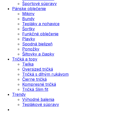
Športové súpravy
Pánske oblečenie
Mikiny
Bundy
Tepláky a nohavice
Šortky
Funkčné oblečenie
Plavky
Spodná bielizeň
Ponožky
Šiltovky a čiapky
Tričká a topy
Tielka
Oversized tričká
Tričká s dlhým rukávom
Čierne tričká
Kompresné tričká
Tričká Slim fit
Trendy
Výhodné balenia
Teplákové súpravy