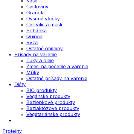
Kaše
Cestoviny
Granola
Ovsené vločky
Cereálie a müsli
Pohánka
Quinoa
Ryža
Ostatné obilniny
Prísady na varenie
Tuky a oleje
Zmesi na pečenie a varenie
Múky
Ostatné prísady na varenie
Diéty
BIO produkty
Vegánske produkty
Bezlepkové produkty
Bezlaktózové produkty
Vegetariánske produkty
Proteíny