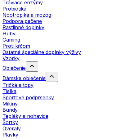
Tráviace enzýmy
Probiotiká
Nootropiká a mozog
Podpora pečene
Rastlinné doplnky
Huby
Gaming
Proti kŕčom
Ostatné špeciálne doplnky výživy
Vzorky
Oblečenie
Dámske oblečenie
Tričká a topy
Tielka
Športové podprsenky
Mikiny
Bundy
Tepláky a nohavice
Šortky
Overaly
Plavky