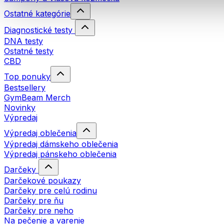
Ostatné kategórie
Diagnostické testy
DNA testy
Ostatné testy
CBD
Top ponuky
Bestsellery
GymBeam Merch
Novinky
Výpredaj
Výpredaj oblečenia
Výpredaj dámskeho oblečenia
Výpredaj pánskeho oblečenia
Darčeky
Darčekové poukazy
Darčeky pre celú rodinu
Darčeky pre ňu
Darčeky pre neho
Na pečenie a varenie