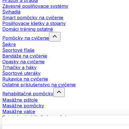
Hrazdy a bradlá
Závesné posilňovacie systémy
Švihadlá
Smart pomôcky na cvičenie
Posilňovacie klietky a stojany
Domáci tréning ostatné
Pomôcky na cvičenie
Šejkre
Športové fľaše
Bandáže na cvičenie
Opasky na cvičenie
Trhačky a háky
Športové uteráky
Rukavice na cvičenie
Ostatné príslušenstvo na cvičenie
Rehabilitačné pomôcky
Masážne pištole
Masážne pomôcky
Masážne valce
Ostatné rehabilitačné pomôcky
Tašky a batohy