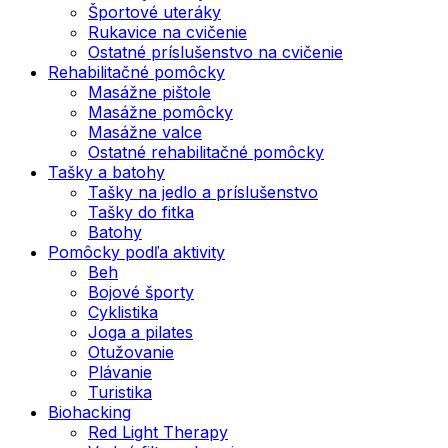
Športové uteráky
Rukavice na cvičenie
Ostatné príslušenstvo na cvičenie
Rehabilitačné pomôcky
Masážne pištole
Masážne pomôcky
Masážne valce
Ostatné rehabilitačné pomôcky
Tašky a batohy
Tašky na jedlo a príslušenstvo
Tašky do fitka
Batohy
Pomôcky podľa aktivity
Beh
Bojové športy
Cyklistika
Joga a pilates
Otužovanie
Plávanie
Turistika
Biohacking
Red Light Therapy