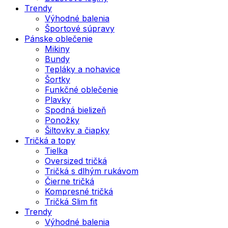
Trendy
Výhodné balenia
Športové súpravy
Pánske oblečenie
Mikiny
Bundy
Tepláky a nohavice
Šortky
Funkčné oblečenie
Plavky
Spodná bielizeň
Ponožky
Šiltovky a čiapky
Tričká a topy
Tielka
Oversized tričká
Tričká s dlhým rukávom
Čierne tričká
Kompresné tričká
Tričká Slim fit
Trendy
Výhodné balenia