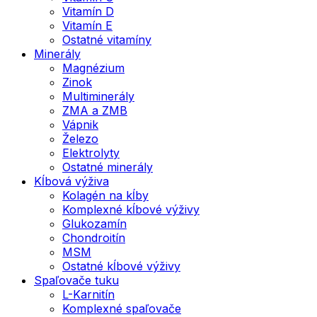
Vitamín D
Vitamín E
Ostatné vitamíny
Minerály
Magnézium
Zinok
Multiminerály
ZMA a ZMB
Vápnik
Železo
Elektrolyty
Ostatné minerály
Kĺbová výživa
Kolagén na kĺby
Komplexné kĺbové výživy
Glukozamín
Chondroitín
MSM
Ostatné kĺbové výživy
Spaľovače tuku
L-Karnitín
Komplexné spaľovače