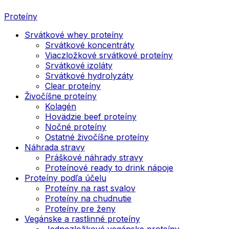
Proteíny
Srvátkové whey proteíny
Srvátkové koncentráty
Viaczložkové srvátkové proteíny
Srvátkové izoláty
Srvátkové hydrolyzáty
Clear proteíny
Živočíšne proteíny
Kolagén
Hovädzie beef proteíny
Nočné proteíny
Ostatné živočíšne proteíny
Náhrada stravy
Práškové náhrady stravy
Proteínové ready to drink nápoje
Proteíny podľa účelu
Proteíny na rast svalov
Proteíny na chudnutie
Proteíny pre ženy
Vegánske a rastlinné proteíny
Jednozložkové vegánske proteíny