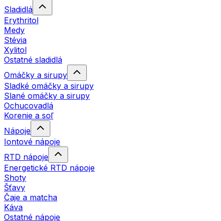
Sladidlá
Erythritol
Medy
Stévia
Xylitol
Ostatné sladidlá
Omáčky a sirupy
Sladké omáčky a sirupy
Slané omáčky a sirupy
Ochucovadlá
Korenie a soľ
Nápoje
Iontové nápoje
RTD nápoje
Energetické RTD nápoje
Shoty
Šťavy
Čaje a matcha
Káva
Ostatné nápoje