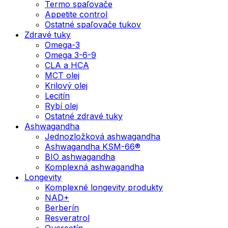
Termo spaľovače
Appetite control
Ostatné spaľovače tukov
Zdravé tuky
Omega-3
Omega 3-6-9
CLA a HCA
MCT olej
Krilový olej
Lecitín
Rybí olej
Ostatné zdravé tuky
Ashwagandha
Jednozložková ashwagandha
Ashwagandha KSM-66®
BIO ashwagandha
Komplexná ashwagandha
Longevity
Komplexné longevity produkty
NAD+
Berberín
Resveratrol
Quercetín