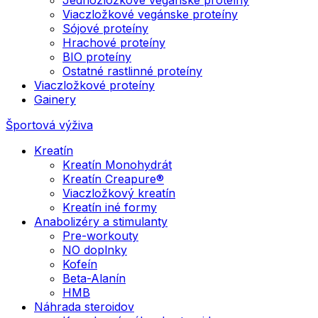
Viaczložkové vegánske proteíny
Sójové proteíny
Hrachové proteíny
BIO proteíny
Ostatné rastlinné proteíny
Viaczložkové proteíny
Gainery
Športová výživa
Kreatín
Kreatín Monohydrát
Kreatín Creapure®
Viaczložkový kreatín
Kreatín iné formy
Anabolizéry a stimulanty
Pre-workouty
NO doplnky
Kofeín
Beta-Alanín
HMB
Náhrada steroidov