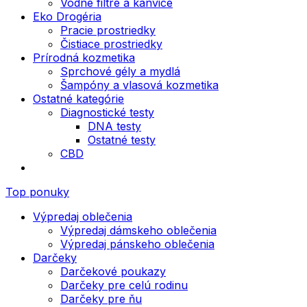
Vodné filtre a kanvice
Eko Drogéria
Pracie prostriedky
Čistiace prostriedky
Prírodná kozmetika
Sprchové gély a mydlá
Šampóny a vlasová kozmetika
Ostatné kategórie
Diagnostické testy
DNA testy
Ostatné testy
CBD
Top ponuky
Výpredaj oblečenia
Výpredaj dámskeho oblečenia
Výpredaj pánskeho oblečenia
Darčeky
Darčekové poukazy
Darčeky pre celú rodinu
Darčeky pre ňu