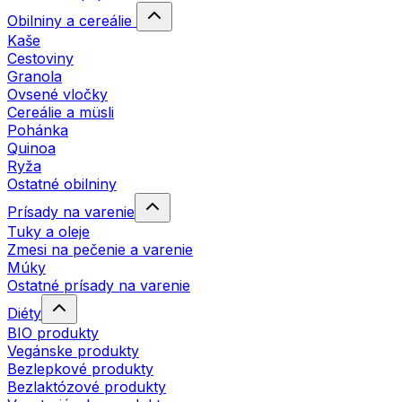
Obilniny a cereálie
Kaše
Cestoviny
Granola
Ovsené vločky
Cereálie a müsli
Pohánka
Quinoa
Ryža
Ostatné obilniny
Prísady na varenie
Tuky a oleje
Zmesi na pečenie a varenie
Múky
Ostatné prísady na varenie
Diéty
BIO produkty
Vegánske produkty
Bezlepkové produkty
Bezlaktózové produkty