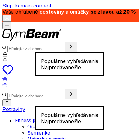
Skip to main content
Vaše obľúbené
cestoviny a omáčky
so zľavou až 20 %
Populárne vyhľadávania
Najpredávanejšie
Potraviny
Populárne vyhľadávania
Fitness jedlo
Najpredávanejšie
Orechy
Semienka
Nátierky a pasty