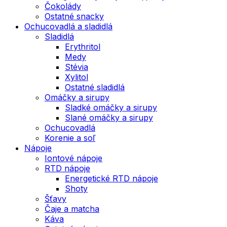
Čokolády
Ostatné snacky
Ochucovadlá a sladidlá
Sladidlá
Erythritol
Medy
Stévia
Xylitol
Ostatné sladidlá
Omáčky a sirupy
Sladké omáčky a sirupy
Slané omáčky a sirupy
Ochucovadlá
Korenie a soľ
Nápoje
Iontové nápoje
RTD nápoje
Energetické RTD nápoje
Shoty
Šťavy
Čaje a matcha
Káva