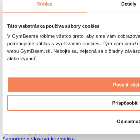
Tašky na jedlo a príslušenstvo
Súhlas
Detaily
Tašky do fitka
Batohy
Pomôcky podľa aktivity
Táto webstránka používa súbory cookies
Beh
V GymBeame robíme všetko preto, aby sme vám zobrazovali 
Bojové športy
potrebujeme súhlas s využívaním cookies. Tým nám umožní
Cyklistika
webu GymBeam.sk. Nebojte sa, nejedná sa o žiadny záväzok
Joga a pilates
Otužovanie
alebo vypnúť.
Plávanie
Turistika
Biohacking
Povoliť vše
Red Light Therapy
Vodné filtre a kanvice
Eko Drogéria
Prispôsobiť
Pracie prostriedky
Čistiace prostriedky
Odmietnu
Prírodná kozmetika
Sprchové gély a mydlá
Šampóny a vlasová kozmetika