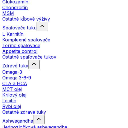
Glukozamín
Chondroitín
MSM
Ostatné kĺbové výživy
Spaľovače tuku
L-Karnitín
Komplexné spaľovače
Termo spaľovače
Appetite control
Ostatné spaľovače tukov
Zdravé tuky
Omega-3
Omega 3-6-9
CLA a HCA
MCT olej
Krilový olej
Lecitín
Rybí olej
Ostatné zdravé tuky
Ashwagandha
Jednozložková ashwagandha