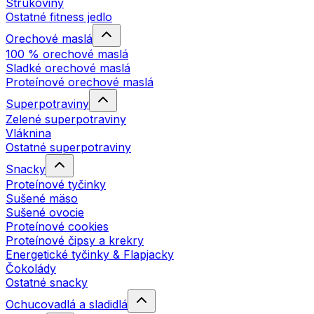
Strukoviny
Ostatné fitness jedlo
Orechové maslá
100 % orechové maslá
Sladké orechové maslá
Proteínové orechové maslá
Superpotraviny
Zelené superpotraviny
Vláknina
Ostatné superpotraviny
Snacky
Proteínové tyčinky
Sušené mäso
Sušené ovocie
Proteínové cookies
Proteínové čipsy a krekry
Energetické tyčinky & Flapjacky
Čokolády
Ostatné snacky
Ochucovadlá a sladidlá