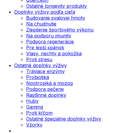
Ostatné longevity produkty
Doplnky výživy podľa cieľa
Budovanie svalovej hmoty
Na chudnutie
Zlepšenie športového výkonu
Na podporu imunity
Podpora regenerácie
Pre lepší spánok
Vlasy, nechty a pokožka
Proti stresu
Ostatné doplnky výživy
Tráviace enzýmy
Probiotiká
Nootropiká a mozog
Podpora pečene
Rastlinné doplnky
Huby
Gaming
Proti kŕčom
Ostatné špeciálne doplnky výživy
Vzorky