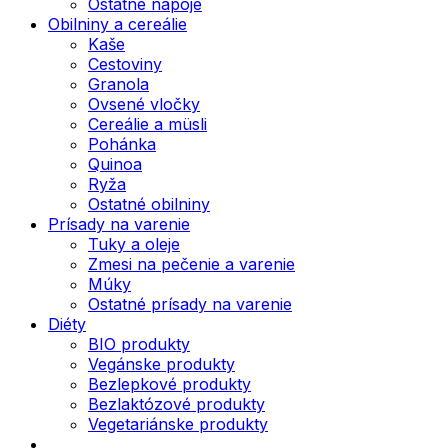
Ostatné nápoje
Obilniny a cereálie
Kaše
Cestoviny
Granola
Ovsené vločky
Cereálie a müsli
Pohánka
Quinoa
Ryža
Ostatné obilniny
Prísady na varenie
Tuky a oleje
Zmesi na pečenie a varenie
Múky
Ostatné prísady na varenie
Diéty
BIO produkty
Vegánske produkty
Bezlepkové produkty
Bezlaktózové produkty
Vegetariánske produkty