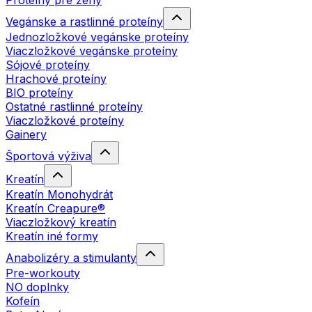
Proteíny pre ženy
Vegánske a rastlinné proteíny
Jednozložkové vegánske proteíny
Viaczložkové vegánske proteíny
Sójové proteíny
Hrachové proteíny
BIO proteíny
Ostatné rastlinné proteíny
Viaczložkové proteíny
Gainery
Športová výživa
Kreatín
Kreatín Monohydrát
Kreatín Creapure®
Viaczložkový kreatín
Kreatín iné formy
Anabolizéry a stimulanty
Pre-workouty
NO doplnky
Kofeín