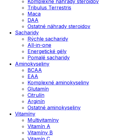
Komplexné náhrady steroidov
Tribulus Terrestris
Maca
DAA
Ostatné náhrady steroidov
Sacharidy
Rýchle sacharidy
All-in-one
Energetické gély
Pomalé sacharidy
Aminokyseliny
BCAA
EAA
Komplexné aminokyseliny
Glutamín
Citrulín
Arginín
Ostatné aminokyseliny
Vitamíny
Multivitamíny
Vitamín A
Vitamíny B
Vitamín C