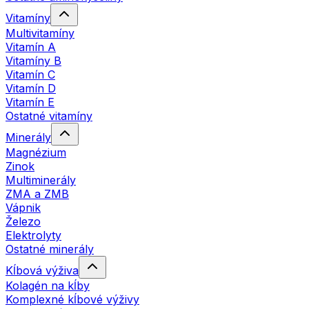
Vitamíny
Multivitamíny
Vitamín A
Vitamíny B
Vitamín C
Vitamín D
Vitamín E
Ostatné vitamíny
Minerály
Magnézium
Zinok
Multiminerály
ZMA a ZMB
Vápnik
Železo
Elektrolyty
Ostatné minerály
Kĺbová výživa
Kolagén na kĺby
Komplexné kĺbové výživy