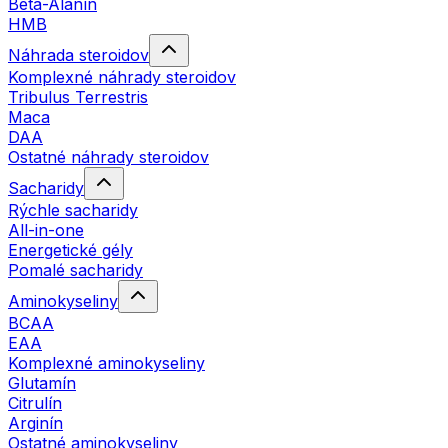
Beta-Alanín
HMB
Náhrada steroidov
Komplexné náhrady steroidov
Tribulus Terrestris
Maca
DAA
Ostatné náhrady steroidov
Sacharidy
Rýchle sacharidy
All-in-one
Energetické gély
Pomalé sacharidy
Aminokyseliny
BCAA
EAA
Komplexné aminokyseliny
Glutamín
Citrulín
Arginín
Ostatné aminokyseliny