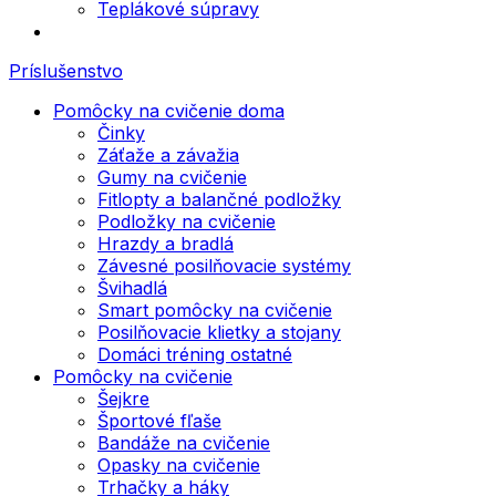
Teplákové súpravy
Príslušenstvo
Pomôcky na cvičenie doma
Činky
Záťaže a závažia
Gumy na cvičenie
Fitlopty a balančné podložky
Podložky na cvičenie
Hrazdy a bradlá
Závesné posilňovacie systémy
Švihadlá
Smart pomôcky na cvičenie
Posilňovacie klietky a stojany
Domáci tréning ostatné
Pomôcky na cvičenie
Šejkre
Športové fľaše
Bandáže na cvičenie
Opasky na cvičenie
Trhačky a háky