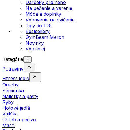
Darčeky pre neho
Na pečenie a varenie
Móda a doplnky
Vybavenie na cvičenie
Tipy do 10€
Bestsellery
GymBeam Merch
Novinky
Výpredaj
Kategórie
Potraviny
Fitness jedlo
Orechy
Semienka
Nátierky a pasty
Ryby
Hotové jedlá
Vajíčka
Chlieb a pečivo
Mäso