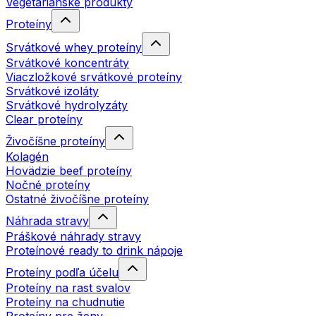
Vegetariánske produkty
Proteíny
Srvátkové whey proteíny
Srvátkové koncentráty
Viaczložkové srvátkové proteíny
Srvátkové izoláty
Srvátkové hydrolyzáty
Clear proteíny
Živočíšne proteíny
Kolagén
Hovädzie beef proteíny
Nočné proteíny
Ostatné živočíšne proteíny
Náhrada stravy
Práškové náhrady stravy
Proteínové ready to drink nápoje
Proteíny podľa účelu
Proteíny na rast svalov
Proteíny na chudnutie