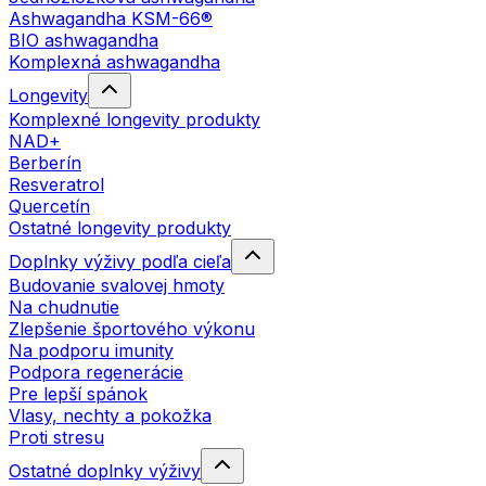
Ashwagandha KSM-66®
BIO ashwagandha
Komplexná ashwagandha
Longevity
Komplexné longevity produkty
NAD+
Berberín
Resveratrol
Quercetín
Ostatné longevity produkty
Doplnky výživy podľa cieľa
Budovanie svalovej hmoty
Na chudnutie
Zlepšenie športového výkonu
Na podporu imunity
Podpora regenerácie
Pre lepší spánok
Vlasy, nechty a pokožka
Proti stresu
Ostatné doplnky výživy