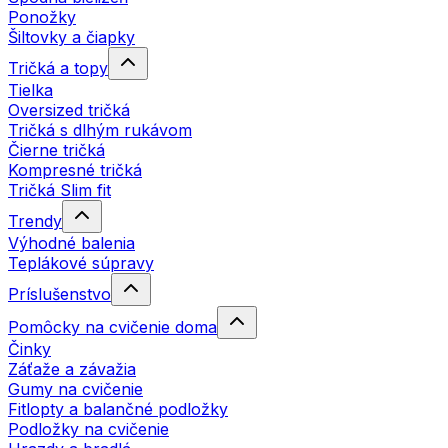
Ponožky
Šiltovky a čiapky
Tričká a topy
Tielka
Oversized tričká
Tričká s dlhým rukávom
Čierne tričká
Kompresné tričká
Tričká Slim fit
Trendy
Výhodné balenia
Teplákové súpravy
Príslušenstvo
Pomôcky na cvičenie doma
Činky
Záťaže a závažia
Gumy na cvičenie
Fitlopty a balančné podložky
Podložky na cvičenie