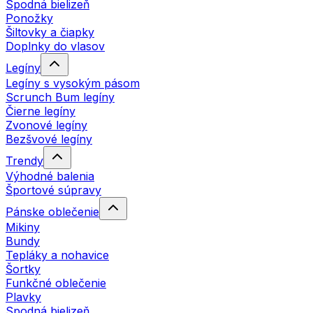
Spodná bielizeň
Ponožky
Šiltovky a čiapky
Doplnky do vlasov
Legíny
Legíny s vysokým pásom
Scrunch Bum legíny
Čierne legíny
Zvonové legíny
Bezšvové legíny
Trendy
Výhodné balenia
Športové súpravy
Pánske oblečenie
Mikiny
Bundy
Tepláky a nohavice
Šortky
Funkčné oblečenie
Plavky
Spodná bielizeň