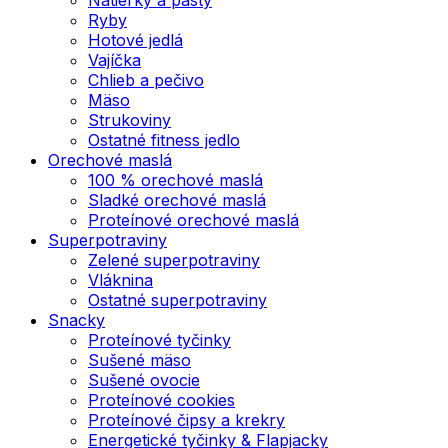
Ryby
Hotové jedlá
Vajíčka
Chlieb a pečivo
Mäso
Strukoviny
Ostatné fitness jedlo
Orechové maslá
100 % orechové maslá
Sladké orechové maslá
Proteínové orechové maslá
Superpotraviny
Zelené superpotraviny
Vláknina
Ostatné superpotraviny
Snacky
Proteínové tyčinky
Sušené mäso
Sušené ovocie
Proteínové cookies
Proteínové čipsy a krekry
Energetické tyčinky & Flapjacky