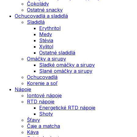
Čokolády
Ostatné snacky
Ochucovadlá a sladidlá
Sladidlá
Erythritol
Medy
Stévia
Xylitol
Ostatné sladidlá
Omáčky a sirupy
Sladké omáčky a sirupy
Slané omáčky a sirupy
Ochucovadlá
Korenie a soľ
Nápoje
Iontové nápoje
RTD nápoje
Energetické RTD nápoje
Shoty
Šťavy
Čaje a matcha
Káva