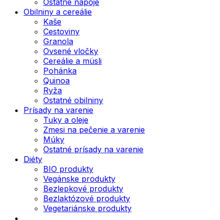
Ostatné nápoje
Obilniny a cereálie
Kaše
Cestoviny
Granola
Ovsené vločky
Cereálie a müsli
Pohánka
Quinoa
Ryža
Ostatné obilniny
Prísady na varenie
Tuky a oleje
Zmesi na pečenie a varenie
Múky
Ostatné prísady na varenie
Diéty
BIO produkty
Vegánske produkty
Bezlepkové produkty
Bezlaktózové produkty
Vegetariánske produkty