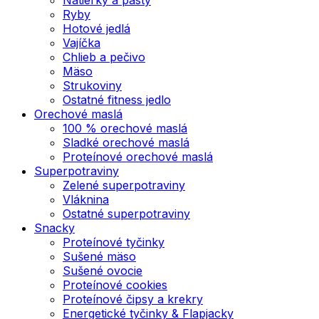
Ryby
Hotové jedlá
Vajíčka
Chlieb a pečivo
Mäso
Strukoviny
Ostatné fitness jedlo
Orechové maslá
100 % orechové maslá
Sladké orechové maslá
Proteínové orechové maslá
Superpotraviny
Zelené superpotraviny
Vláknina
Ostatné superpotraviny
Snacky
Proteínové tyčinky
Sušené mäso
Sušené ovocie
Proteínové cookies
Proteínové čipsy a krekry
Energetické tyčinky & Flapjacky