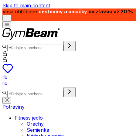
Skip to main content
Vaše obľúbené
cestoviny a omáčky
so zľavou až 20 %
Potraviny
Fitness jedlo
Orechy
Semienka
Nátierky a pasty