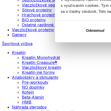
Viaczložkové vegánske proteíny
s využívaním cookies. Tým 
Sójové proteíny
sa o žiadny záväzok. Toto n
Hrachové proteíny
BIO proteíny
Ostatné rastlinné proteíny
Viaczložkové proteíny
Odmietnuť
Gainery
Športová výživa
Kreatín
Kreatín Monohydrát
Kreatín Creapure®
Viaczložkový kreatín
Kreatín iné formy
Anabolizéry a stimulanty
Pre-workouty
NO doplnky
Kofeín
Beta-Alanín
HMB
Náhrada steroidov