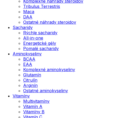
Komplexné náhrady steroidov
Tribulus Terrestris
Maca
DAA
Ostatné náhrady steroidov
Sacharidy
Rýchle sacharidy
All-in-one
Energetické gély
Pomalé sacharidy
Aminokyseliny
BCAA
EAA
Komplexné aminokyseliny
Glutamín
Citrulín
Arginín
Ostatné aminokyseliny
Vitamíny
Multivitamíny
Vitamín A
Vitamíny B
Vitamín C