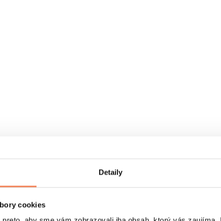
Detaily
bory cookies
eto, aby sme vám zobrazovali iba obsah, ktorý vás zaujíma. N