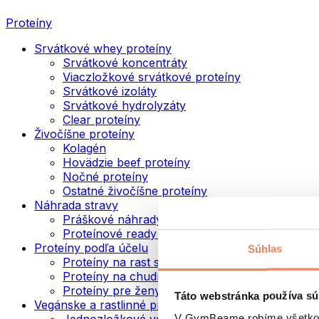
Proteíny
Srvátkové whey proteíny
Srvátkové koncentráty
Viaczložkové srvátkové proteíny
Srvátkové izoláty
Srvátkové hydrolyzáty
Clear proteíny
Živočíšne proteíny
Kolagén
Hovädzie beef proteíny
Nočné proteíny
Ostatné živočíšne proteíny
Náhrada stravy
Práškové náhrady stravy
Proteínové ready to drink nápoje
Proteíny podľa účelu
Súhlas
Proteíny na rast svalov
Proteíny na chudnutie
Proteíny pre ženy
Táto webstránka používa sú
Vegánske a rastlinné proteíny
V GymBeame robíme všetko pr
Jednozložkové vegánske proteíny