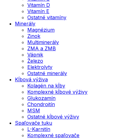
Vitamín D
Vitamín E
Ostatné vitamíny
Minerály
Magnézium
Zinok
Multiminerály
ZMA a ZMB
Vápnik
Železo
Elektrolyty
Ostatné minerály
Kĺbová výživa
Kolagén na kĺby
Komplexné kĺbové výživy
Glukozamín
Chondroitín
MSM
Ostatné kĺbové výživy
Spaľovače tuku
L-Karnitín
Komplexné spaľovače