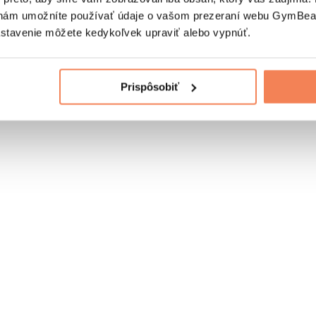
nám umožníte používať údaje o vašom prezeraní webu GymBeam
astavenie môžete kedykoľvek upraviť alebo vypnúť.
Prispôsobiť