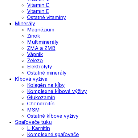
Vitamín D
Vitamín E
Ostatné vitamíny
Minerály
Magnézium
Zinok
Multiminerály
ZMA a ZMB
Vápnik
Železo
Elektrolyty
Ostatné minerály
Kĺbová výživa
Kolagén na kĺby
Komplexné kĺbové výživy
Glukozamín
Chondroitín
MSM
Ostatné kĺbové výživy
Spaľovače tuku
L-Karnitín
Komplexné spaľovače