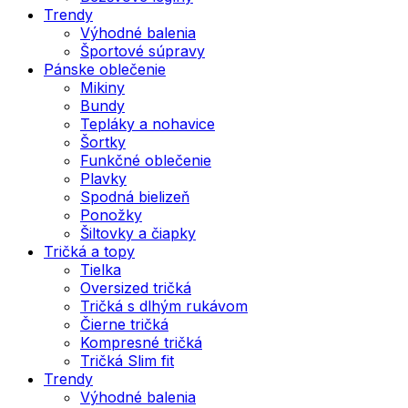
Trendy
Výhodné balenia
Športové súpravy
Pánske oblečenie
Mikiny
Bundy
Tepláky a nohavice
Šortky
Funkčné oblečenie
Plavky
Spodná bielizeň
Ponožky
Šiltovky a čiapky
Tričká a topy
Tielka
Oversized tričká
Tričká s dlhým rukávom
Čierne tričká
Kompresné tričká
Tričká Slim fit
Trendy
Výhodné balenia