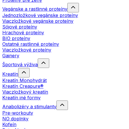
Proteíny pre ženy
Vegánske a rastlinné proteíny
Jednozložkové vegánske proteíny
Viaczložkové vegánske proteíny
Sójové proteíny
Hrachové proteíny
BIO proteíny
Ostatné rastlinné proteíny
Viaczložkové proteíny
Gainery
Športová výživa
Kreatín
Kreatín Monohydrát
Kreatín Creapure®
Viaczložkový kreatín
Kreatín iné formy
Anabolizéry a stimulanty
Pre-workouty
NO doplnky
Kofeín