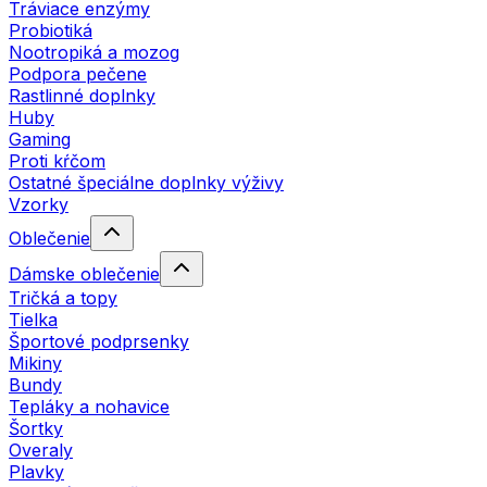
Tráviace enzýmy
Probiotiká
Nootropiká a mozog
Podpora pečene
Rastlinné doplnky
Huby
Gaming
Proti kŕčom
Ostatné špeciálne doplnky výživy
Vzorky
Oblečenie
Dámske oblečenie
Tričká a topy
Tielka
Športové podprsenky
Mikiny
Bundy
Tepláky a nohavice
Šortky
Overaly
Plavky