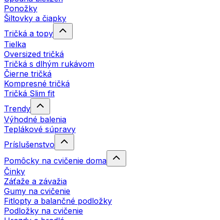
Ponožky
Šiltovky a čiapky
Tričká a topy
Tielka
Oversized tričká
Tričká s dlhým rukávom
Čierne tričká
Kompresné tričká
Tričká Slim fit
Trendy
Výhodné balenia
Teplákové súpravy
Príslušenstvo
Pomôcky na cvičenie doma
Činky
Záťaže a závažia
Gumy na cvičenie
Fitlopty a balančné podložky
Podložky na cvičenie