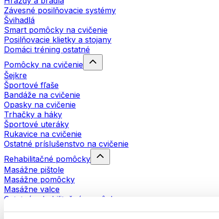
Hrazdy a bradlá
Závesné posilňovacie systémy
Švihadlá
Smart pomôcky na cvičenie
Posilňovacie klietky a stojany
Domáci tréning ostatné
Pomôcky na cvičenie
Šejkre
Športové fľaše
Bandáže na cvičenie
Opasky na cvičenie
Trhačky a háky
Športové uteráky
Rukavice na cvičenie
Ostatné príslušenstvo na cvičenie
Rehabilitačné pomôcky
Masážne pištole
Masážne pomôcky
Masážne valce
Ostatné rehabilitačné pomôcky
Tašky a batohy