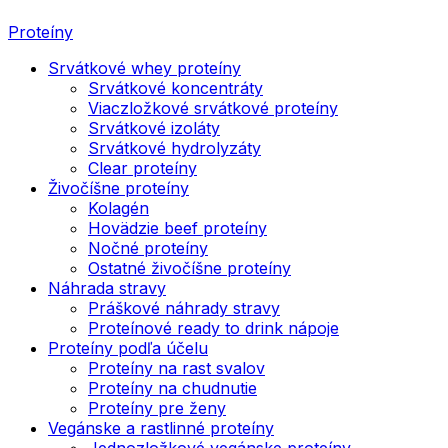
Proteíny
Srvátkové whey proteíny
Srvátkové koncentráty
Viaczložkové srvátkové proteíny
Srvátkové izoláty
Srvátkové hydrolyzáty
Clear proteíny
Živočíšne proteíny
Kolagén
Hovädzie beef proteíny
Nočné proteíny
Ostatné živočíšne proteíny
Náhrada stravy
Práškové náhrady stravy
Proteínové ready to drink nápoje
Proteíny podľa účelu
Proteíny na rast svalov
Proteíny na chudnutie
Proteíny pre ženy
Vegánske a rastlinné proteíny
Jednozložkové vegánske proteíny