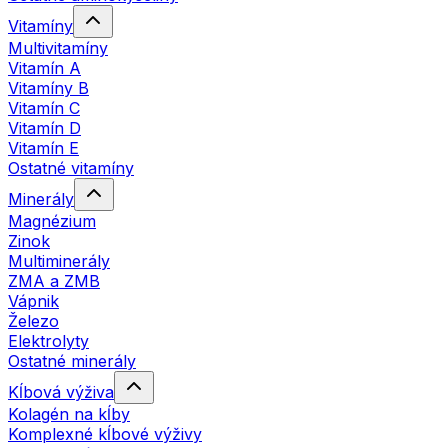
Vitamíny
Multivitamíny
Vitamín A
Vitamíny B
Vitamín C
Vitamín D
Vitamín E
Ostatné vitamíny
Minerály
Magnézium
Zinok
Multiminerály
ZMA a ZMB
Vápnik
Železo
Elektrolyty
Ostatné minerály
Kĺbová výživa
Kolagén na kĺby
Komplexné kĺbové výživy