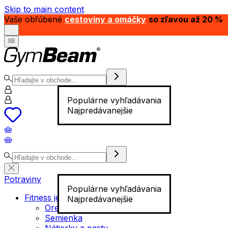
Skip to main content
Vaše obľúbené
cestoviny a omáčky
so zľavou až 20 %
Populárne vyhľadávania
Najpredávanejšie
Potraviny
Populárne vyhľadávania
Fitness jedlo
Najpredávanejšie
Orechy
Semienka
Nátierky a pasty