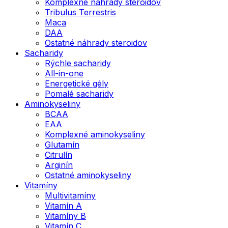
Komplexné náhrady steroidov
Tribulus Terrestris
Maca
DAA
Ostatné náhrady steroidov
Sacharidy
Rýchle sacharidy
All-in-one
Energetické gély
Pomalé sacharidy
Aminokyseliny
BCAA
EAA
Komplexné aminokyseliny
Glutamín
Citrulín
Arginín
Ostatné aminokyseliny
Vitamíny
Multivitamíny
Vitamín A
Vitamíny B
Vitamín C