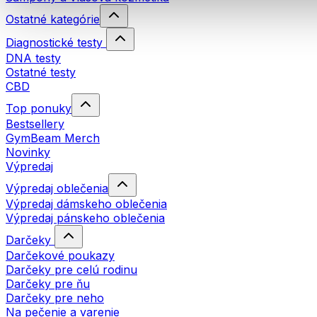
Ostatné kategórie
Diagnostické testy
DNA testy
Ostatné testy
CBD
Top ponuky
Bestsellery
GymBeam Merch
Novinky
Výpredaj
Výpredaj oblečenia
Výpredaj dámskeho oblečenia
Výpredaj pánskeho oblečenia
Darčeky
Darčekové poukazy
Darčeky pre celú rodinu
Darčeky pre ňu
Darčeky pre neho
Na pečenie a varenie