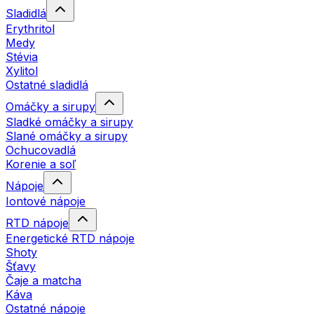
Sladidlá
Erythritol
Medy
Stévia
Xylitol
Ostatné sladidlá
Omáčky a sirupy
Sladké omáčky a sirupy
Slané omáčky a sirupy
Ochucovadlá
Korenie a soľ
Nápoje
Iontové nápoje
RTD nápoje
Energetické RTD nápoje
Shoty
Šťavy
Čaje a matcha
Káva
Ostatné nápoje