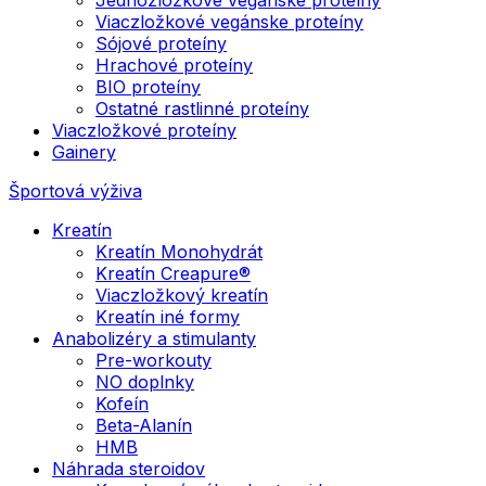
Viaczložkové vegánske proteíny
Sójové proteíny
Hrachové proteíny
BIO proteíny
Ostatné rastlinné proteíny
Viaczložkové proteíny
Gainery
Športová výživa
Kreatín
Kreatín Monohydrát
Kreatín Creapure®
Viaczložkový kreatín
Kreatín iné formy
Anabolizéry a stimulanty
Pre-workouty
NO doplnky
Kofeín
Beta-Alanín
HMB
Náhrada steroidov