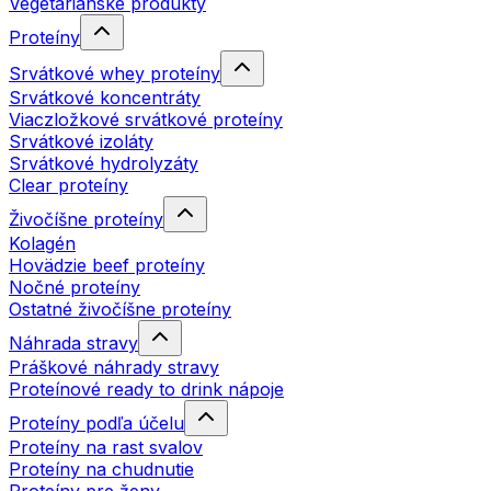
Vegetariánske produkty
Proteíny
Srvátkové whey proteíny
Srvátkové koncentráty
Viaczložkové srvátkové proteíny
Srvátkové izoláty
Srvátkové hydrolyzáty
Clear proteíny
Živočíšne proteíny
Kolagén
Hovädzie beef proteíny
Nočné proteíny
Ostatné živočíšne proteíny
Náhrada stravy
Práškové náhrady stravy
Proteínové ready to drink nápoje
Proteíny podľa účelu
Proteíny na rast svalov
Proteíny na chudnutie