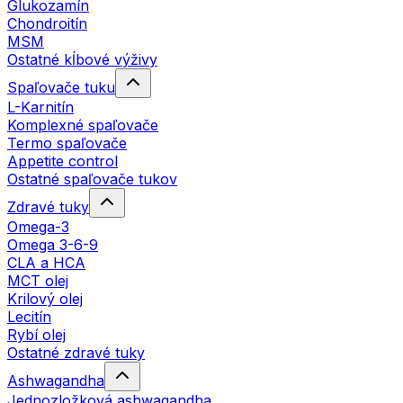
Glukozamín
Chondroitín
MSM
Ostatné kĺbové výživy
Spaľovače tuku
L-Karnitín
Komplexné spaľovače
Termo spaľovače
Appetite control
Ostatné spaľovače tukov
Zdravé tuky
Omega-3
Omega 3-6-9
CLA a HCA
MCT olej
Krilový olej
Lecitín
Rybí olej
Ostatné zdravé tuky
Ashwagandha
Jednozložková ashwagandha