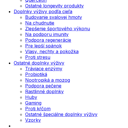
Ostatné longevity produkty
Doplnky výživy podľa cieľa
Budovanie svalovej hmoty
Na chudnutie
Zlepšenie športového výkonu
Na podporu imunity
Podpora regenerácie
Pre lepší spánok
Vlasy, nechty a pokožka
Proti stresu
Ostatné doplnky výživy
Tráviace enzýmy
Probiotiká
Nootropiká a mozog
Podpora pečene
Rastlinné doplnky
Huby
Gaming
Proti kŕčom
Ostatné špeciálne doplnky výživy
Vzorky