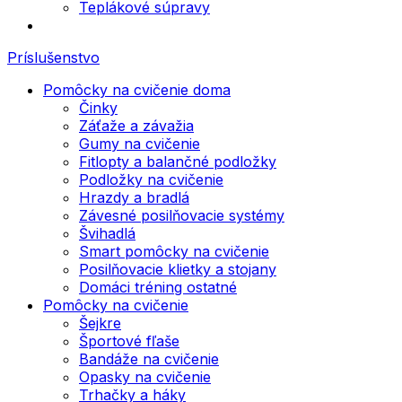
Teplákové súpravy
Príslušenstvo
Pomôcky na cvičenie doma
Činky
Záťaže a závažia
Gumy na cvičenie
Fitlopty a balančné podložky
Podložky na cvičenie
Hrazdy a bradlá
Závesné posilňovacie systémy
Švihadlá
Smart pomôcky na cvičenie
Posilňovacie klietky a stojany
Domáci tréning ostatné
Pomôcky na cvičenie
Šejkre
Športové fľaše
Bandáže na cvičenie
Opasky na cvičenie
Trhačky a háky