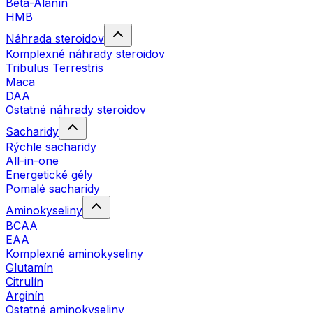
Beta-Alanín
HMB
Náhrada steroidov
Komplexné náhrady steroidov
Tribulus Terrestris
Maca
DAA
Ostatné náhrady steroidov
Sacharidy
Rýchle sacharidy
All-in-one
Energetické gély
Pomalé sacharidy
Aminokyseliny
BCAA
EAA
Komplexné aminokyseliny
Glutamín
Citrulín
Arginín
Ostatné aminokyseliny