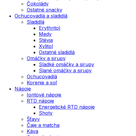
Čokolády
Ostatné snacky
Ochucovadlá a sladidlá
Sladidlá
Erythritol
Medy
Stévia
Xylitol
Ostatné sladidlá
Omáčky a sirupy
Sladké omáčky a sirupy
Slané omáčky a sirupy
Ochucovadlá
Korenie a soľ
Nápoje
Iontové nápoje
RTD nápoje
Energetické RTD nápoje
Shoty
Šťavy
Čaje a matcha
Káva