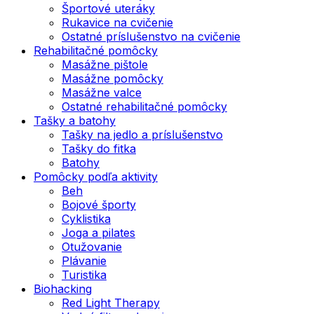
Športové uteráky
Rukavice na cvičenie
Ostatné príslušenstvo na cvičenie
Rehabilitačné pomôcky
Masážne pištole
Masážne pomôcky
Masážne valce
Ostatné rehabilitačné pomôcky
Tašky a batohy
Tašky na jedlo a príslušenstvo
Tašky do fitka
Batohy
Pomôcky podľa aktivity
Beh
Bojové športy
Cyklistika
Joga a pilates
Otužovanie
Plávanie
Turistika
Biohacking
Red Light Therapy