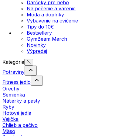
Darčeky pre neho
Na pečenie a varenie
Móda a doplnky
Vybavenie na cvičenie
Tipy do 10€
Bestsellery
GymBeam Merch
Novinky
Výpredaj
Kategórie
Potraviny
Fitness jedlo
Orechy
Semienka
Nátierky a pasty
Ryby
Hotové jedlá
Vajíčka
Chlieb a pečivo
Mäso