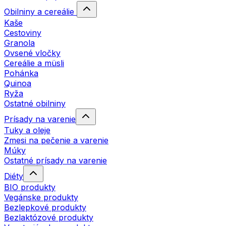
Obilniny a cereálie
Kaše
Cestoviny
Granola
Ovsené vločky
Cereálie a müsli
Pohánka
Quinoa
Ryža
Ostatné obilniny
Prísady na varenie
Tuky a oleje
Zmesi na pečenie a varenie
Múky
Ostatné prísady na varenie
Diéty
BIO produkty
Vegánske produkty
Bezlepkové produkty
Bezlaktózové produkty