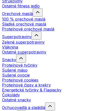
Strukoviny
Ostatné fitness jedlo
Orechové maslá
100 % orechové maslá
Sladké orechové maslá
Proteínové orechové maslá
Superpotraviny
Zelené superpotraviny
Vláknina
Ostatné superpotraviny
Snacky
Proteínové tyčinky
Sušené mäso
Sušené ovocie
Proteínové cookies
Proteínové čipsy a krekry
Energetické tyčinky & Flapjacky
Čokolády
Ostatné snacky
Ochucovadlá a sladidlá