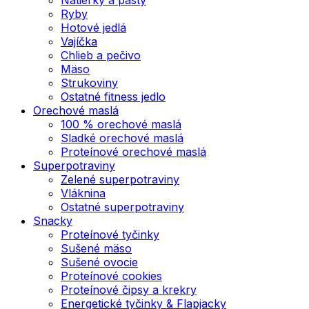
Ryby
Hotové jedlá
Vajíčka
Chlieb a pečivo
Mäso
Strukoviny
Ostatné fitness jedlo
Orechové maslá
100 % orechové maslá
Sladké orechové maslá
Proteínové orechové maslá
Superpotraviny
Zelené superpotraviny
Vláknina
Ostatné superpotraviny
Snacky
Proteínové tyčinky
Sušené mäso
Sušené ovocie
Proteínové cookies
Proteínové čipsy a krekry
Energetické tyčinky & Flapjacky