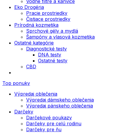
Vodné filtre a kanvice
Eko Drogéria
Pracie prostriedky
Čistiace prostriedky
Prírodná kozmetika
Sprchové gély a mydlá
Šampóny a vlasová kozmetika
Ostatné kategórie
Diagnostické testy
DNA testy
Ostatné testy
CBD
Top ponuky
Výpredaj oblečenia
Výpredaj dámskeho oblečenia
Výpredaj pánskeho oblečenia
Darčeky
Darčekové poukazy
Darčeky pre celú rodinu
Darčeky pre ňu