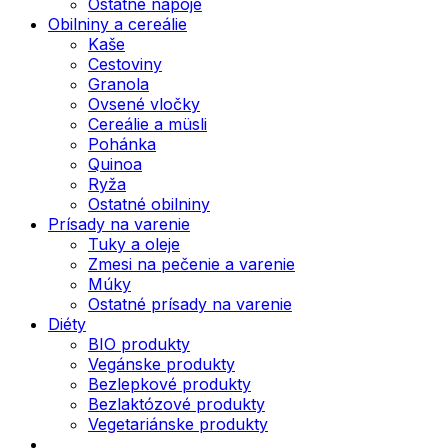
Ostatné nápoje
Obilniny a cereálie
Kaše
Cestoviny
Granola
Ovsené vločky
Cereálie a müsli
Pohánka
Quinoa
Ryža
Ostatné obilniny
Prísady na varenie
Tuky a oleje
Zmesi na pečenie a varenie
Múky
Ostatné prísady na varenie
Diéty
BIO produkty
Vegánske produkty
Bezlepkové produkty
Bezlaktózové produkty
Vegetariánske produkty