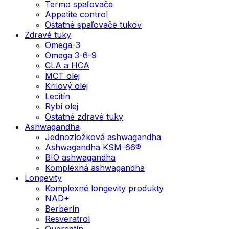
Termo spaľovače
Appetite control
Ostatné spaľovače tukov
Zdravé tuky
Omega-3
Omega 3-6-9
CLA a HCA
MCT olej
Krilový olej
Lecitín
Rybí olej
Ostatné zdravé tuky
Ashwagandha
Jednozložková ashwagandha
Ashwagandha KSM-66®
BIO ashwagandha
Komplexná ashwagandha
Longevity
Komplexné longevity produkty
NAD+
Berberín
Resveratrol
Quercetín