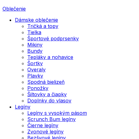
Oblečenie
Dámske oblečenie
Tričká a topy
Tielka
Športové podprsenky
Mikiny
Bundy
Tepláky a nohavice
Šortky
Overaly
Plavky
Spodná bielizeň
Ponožky
Šiltovky a čiapky
Doplnky do vlasov
Legíny
Legíny s vysokým pásom
Scrunch Bum legíny
Čierne legíny
Zvonové legíny
Bezšvové legíny