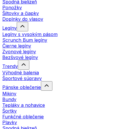
Spodná bielizeň
Ponožky
Šiltovky a čiapky
Doplnky do vlasov
Legíny
Legíny s vysokým pásom
Scrunch Bum legíny
Čierne legíny
Zvonové legíny
Bezšvové legíny
Trendy
Výhodné balenia
Športové súpravy
Pánske oblečenie
Mikiny
Bundy
Tepláky a nohavice
Šortky
Funkčné oblečenie
Plavky
Spodná bielizeň