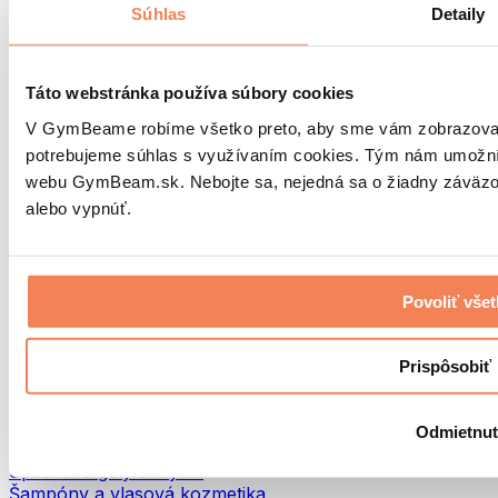
Tašky na jedlo a príslušenstvo
Súhlas
Detaily
Tašky do fitka
Batohy
Pomôcky podľa aktivity
Táto webstránka používa súbory cookies
Beh
V GymBeame robíme všetko preto, aby sme vám zobrazovali 
Bojové športy
potrebujeme súhlas s využívaním cookies. Tým nám umožní
Cyklistika
webu GymBeam.sk. Nebojte sa, nejedná sa o žiadny záväzok
Joga a pilates
Otužovanie
alebo vypnúť.
Plávanie
Turistika
Biohacking
Povoliť vše
Red Light Therapy
Vodné filtre a kanvice
Eko Drogéria
Prispôsobiť
Pracie prostriedky
Čistiace prostriedky
Odmietnu
Prírodná kozmetika
Sprchové gély a mydlá
Šampóny a vlasová kozmetika