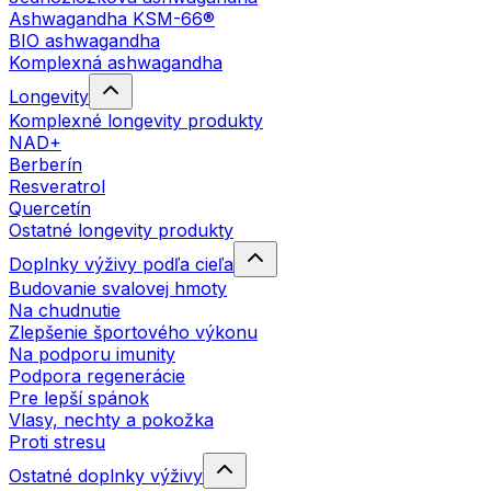
Ashwagandha KSM-66®
BIO ashwagandha
Komplexná ashwagandha
Longevity
Komplexné longevity produkty
NAD+
Berberín
Resveratrol
Quercetín
Ostatné longevity produkty
Doplnky výživy podľa cieľa
Budovanie svalovej hmoty
Na chudnutie
Zlepšenie športového výkonu
Na podporu imunity
Podpora regenerácie
Pre lepší spánok
Vlasy, nechty a pokožka
Proti stresu
Ostatné doplnky výživy