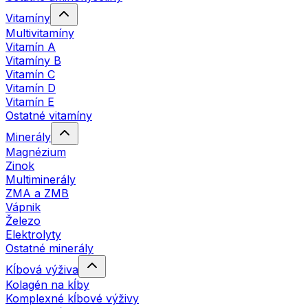
Vitamíny
Multivitamíny
Vitamín A
Vitamíny B
Vitamín C
Vitamín D
Vitamín E
Ostatné vitamíny
Minerály
Magnézium
Zinok
Multiminerály
ZMA a ZMB
Vápnik
Železo
Elektrolyty
Ostatné minerály
Kĺbová výživa
Kolagén na kĺby
Komplexné kĺbové výživy