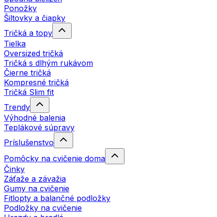
Ponožky
Šiltovky a čiapky
Tričká a topy
Tielka
Oversized tričká
Tričká s dlhým rukávom
Čierne tričká
Kompresné tričká
Tričká Slim fit
Trendy
Výhodné balenia
Teplákové súpravy
Príslušenstvo
Pomôcky na cvičenie doma
Činky
Záťaže a závažia
Gumy na cvičenie
Fitlopty a balančné podložky
Podložky na cvičenie