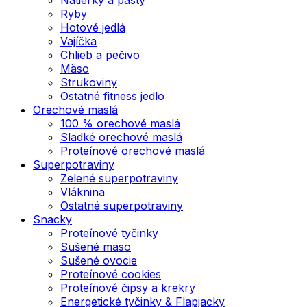
Ryby
Hotové jedlá
Vajíčka
Chlieb a pečivo
Mäso
Strukoviny
Ostatné fitness jedlo
Orechové maslá
100 % orechové maslá
Sladké orechové maslá
Proteínové orechové maslá
Superpotraviny
Zelené superpotraviny
Vláknina
Ostatné superpotraviny
Snacky
Proteínové tyčinky
Sušené mäso
Sušené ovocie
Proteínové cookies
Proteínové čipsy a krekry
Energetické tyčinky & Flapjacky