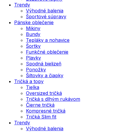
Trendy
Výhodné balenia
Športové súpravy
Pánske oblečenie
Mikiny
Bundy
Tepláky a nohavice
Šortky
Funkčné oblečenie
Plavky
Spodná bielizeň
Ponožky
Šiltovky a čiapky
Tričká a topy
Tielka
Oversized tričká
Tričká s dlhým rukávom
Čierne tričká
Kompresné tričká
Tričká Slim fit
Trendy
Výhodné balenia