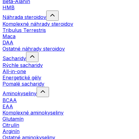
Beta-Alanín
HMB
Náhrada steroidov
Komplexné náhrady steroidov
Tribulus Terrestris
Maca
DAA
Ostatné náhrady steroidov
Sacharidy
Rýchle sacharidy
All-in-one
Energetické gély
Pomalé sacharidy
Aminokyseliny
BCAA
EAA
Komplexné aminokyseliny
Glutamín
Citrulín
Arginín
Ostatné aminokyseliny