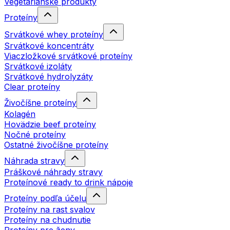
Vegetariánske produkty
Proteíny
Srvátkové whey proteíny
Srvátkové koncentráty
Viaczložkové srvátkové proteíny
Srvátkové izoláty
Srvátkové hydrolyzáty
Clear proteíny
Živočíšne proteíny
Kolagén
Hovädzie beef proteíny
Nočné proteíny
Ostatné živočíšne proteíny
Náhrada stravy
Práškové náhrady stravy
Proteínové ready to drink nápoje
Proteíny podľa účelu
Proteíny na rast svalov
Proteíny na chudnutie