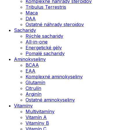
Komplexné náhrady steroidov
Tribulus Terrestris
Maca
DAA
Ostatné náhrady steroidov
Sacharidy
Rýchle sacharidy
All-in-one
Energetické gély
Pomalé sacharidy
Aminokyseliny
BCAA
EAA
Komplexné aminokyseliny
Glutamín
Citrulín
Arginín
Ostatné aminokyseliny
Vitamíny
Multivitamíny
Vitamín A
Vitamíny B
Vitamín C