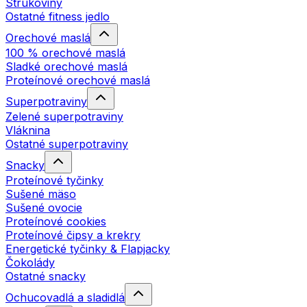
Strukoviny
Ostatné fitness jedlo
Orechové maslá
100 % orechové maslá
Sladké orechové maslá
Proteínové orechové maslá
Superpotraviny
Zelené superpotraviny
Vláknina
Ostatné superpotraviny
Snacky
Proteínové tyčinky
Sušené mäso
Sušené ovocie
Proteínové cookies
Proteínové čipsy a krekry
Energetické tyčinky & Flapjacky
Čokolády
Ostatné snacky
Ochucovadlá a sladidlá