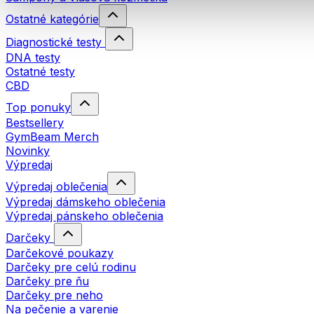
Ostatné kategórie
Diagnostické testy
DNA testy
Ostatné testy
CBD
Top ponuky
Bestsellery
GymBeam Merch
Novinky
Výpredaj
Výpredaj oblečenia
Výpredaj dámskeho oblečenia
Výpredaj pánskeho oblečenia
Darčeky
Darčekové poukazy
Darčeky pre celú rodinu
Darčeky pre ňu
Darčeky pre neho
Na pečenie a varenie