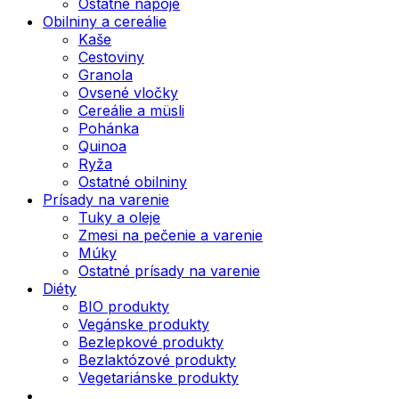
Ostatné nápoje
Obilniny a cereálie
Kaše
Cestoviny
Granola
Ovsené vločky
Cereálie a müsli
Pohánka
Quinoa
Ryža
Ostatné obilniny
Prísady na varenie
Tuky a oleje
Zmesi na pečenie a varenie
Múky
Ostatné prísady na varenie
Diéty
BIO produkty
Vegánske produkty
Bezlepkové produkty
Bezlaktózové produkty
Vegetariánske produkty