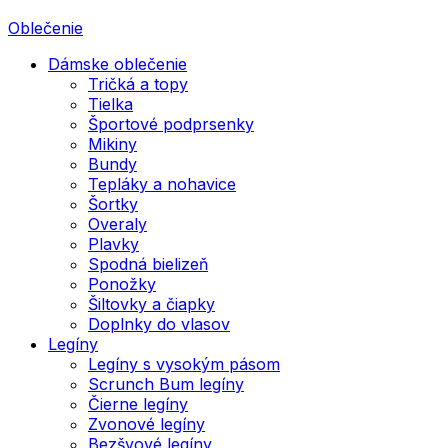
Oblečenie
Dámske oblečenie
Tričká a topy
Tielka
Športové podprsenky
Mikiny
Bundy
Tepláky a nohavice
Šortky
Overaly
Plavky
Spodná bielizeň
Ponožky
Šiltovky a čiapky
Doplnky do vlasov
Legíny
Legíny s vysokým pásom
Scrunch Bum legíny
Čierne legíny
Zvonové legíny
Bezšvové legíny