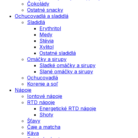
Čokolády
Ostatné snacky
Ochucovadlá a sladidlá
Sladidlá
Erythritol
Medy
Stévia
Xylitol
Ostatné sladidlá
Omáčky a sirupy
Sladké omáčky a sirupy
Slané omáčky a sirupy
Ochucovadlá
Korenie a soľ
Nápoje
Iontové nápoje
RTD nápoje
Energetické RTD nápoje
Shoty
Šťavy
Čaje a matcha
Káva