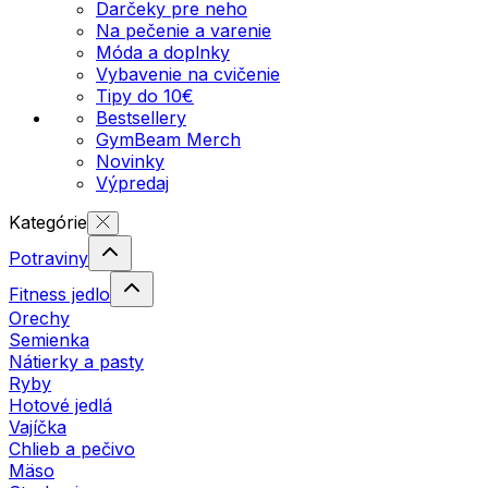
Darčeky pre neho
Na pečenie a varenie
Móda a doplnky
Vybavenie na cvičenie
Tipy do 10€
Bestsellery
GymBeam Merch
Novinky
Výpredaj
Kategórie
Potraviny
Fitness jedlo
Orechy
Semienka
Nátierky a pasty
Ryby
Hotové jedlá
Vajíčka
Chlieb a pečivo
Mäso