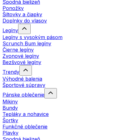
Spodná bielizeň
Ponožky
Šiltovky a čiapky
Doplnky do vlasov
Legíny
Legíny s vysokým pásom
Scrunch Bum legíny
Čierne legíny
Zvonové legíny
Bezšvové legíny
Trendy
Výhodné balenia
Športové súpravy
Pánske oblečenie
Mikiny
Bundy
Tepláky a nohavice
Šortky
Funkčné oblečenie
Plavky
Spodná bielizeň