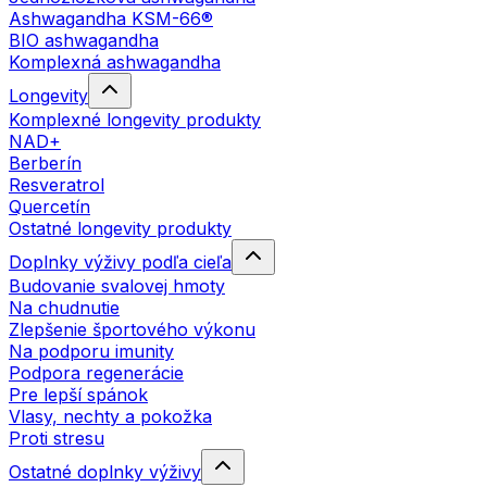
Ashwagandha KSM-66®
BIO ashwagandha
Komplexná ashwagandha
Longevity
Komplexné longevity produkty
NAD+
Berberín
Resveratrol
Quercetín
Ostatné longevity produkty
Doplnky výživy podľa cieľa
Budovanie svalovej hmoty
Na chudnutie
Zlepšenie športového výkonu
Na podporu imunity
Podpora regenerácie
Pre lepší spánok
Vlasy, nechty a pokožka
Proti stresu
Ostatné doplnky výživy