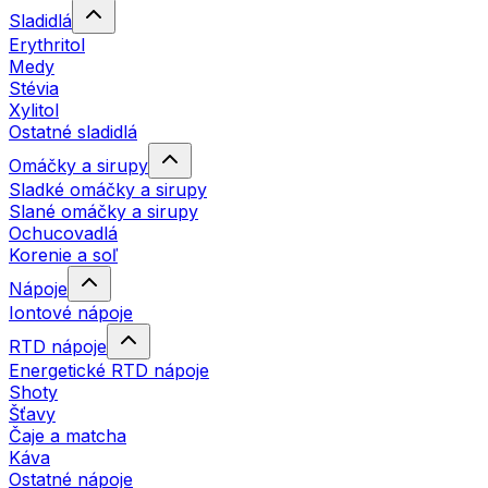
Sladidlá
Erythritol
Medy
Stévia
Xylitol
Ostatné sladidlá
Omáčky a sirupy
Sladké omáčky a sirupy
Slané omáčky a sirupy
Ochucovadlá
Korenie a soľ
Nápoje
Iontové nápoje
RTD nápoje
Energetické RTD nápoje
Shoty
Šťavy
Čaje a matcha
Káva
Ostatné nápoje