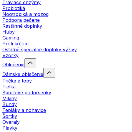
Tráviace enzýmy
Probiotiká
Nootropiká a mozog
Podpora pečene
Rastlinné doplnky
Huby
Gaming
Proti kŕčom
Ostatné špeciálne doplnky výživy
Vzorky
Oblečenie
Dámske oblečenie
Tričká a topy
Tielka
Športové podprsenky
Mikiny
Bundy
Tepláky a nohavice
Šortky
Overaly
Plavky