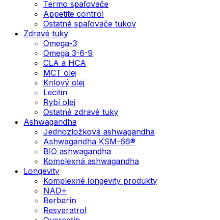
Termo spaľovače
Appetite control
Ostatné spaľovače tukov
Zdravé tuky
Omega-3
Omega 3-6-9
CLA a HCA
MCT olej
Krilový olej
Lecitín
Rybí olej
Ostatné zdravé tuky
Ashwagandha
Jednozložková ashwagandha
Ashwagandha KSM-66®
BIO ashwagandha
Komplexná ashwagandha
Longevity
Komplexné longevity produkty
NAD+
Berberín
Resveratrol
Quercetín