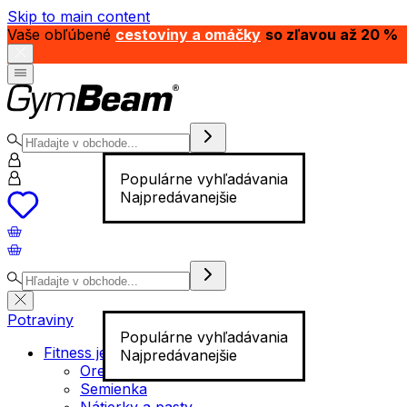
Skip to main content
Vaše obľúbené
cestoviny a omáčky
so zľavou až 20 %
Populárne vyhľadávania
Najpredávanejšie
Potraviny
Populárne vyhľadávania
Fitness jedlo
Najpredávanejšie
Orechy
Semienka
Nátierky a pasty