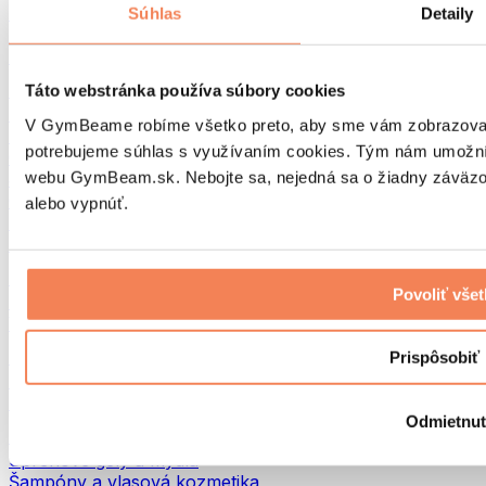
Tašky na jedlo a príslušenstvo
Súhlas
Detaily
Tašky do fitka
Batohy
Pomôcky podľa aktivity
Táto webstránka používa súbory cookies
Beh
V GymBeame robíme všetko preto, aby sme vám zobrazovali 
Bojové športy
potrebujeme súhlas s využívaním cookies. Tým nám umožní
Cyklistika
webu GymBeam.sk. Nebojte sa, nejedná sa o žiadny záväzok
Joga a pilates
Otužovanie
alebo vypnúť.
Plávanie
Turistika
Biohacking
Povoliť vše
Red Light Therapy
Vodné filtre a kanvice
Eko Drogéria
Prispôsobiť
Pracie prostriedky
Čistiace prostriedky
Odmietnu
Prírodná kozmetika
Sprchové gély a mydlá
Šampóny a vlasová kozmetika