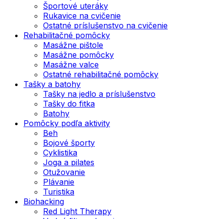
Športové uteráky
Rukavice na cvičenie
Ostatné príslušenstvo na cvičenie
Rehabilitačné pomôcky
Masážne pištole
Masážne pomôcky
Masážne valce
Ostatné rehabilitačné pomôcky
Tašky a batohy
Tašky na jedlo a príslušenstvo
Tašky do fitka
Batohy
Pomôcky podľa aktivity
Beh
Bojové športy
Cyklistika
Joga a pilates
Otužovanie
Plávanie
Turistika
Biohacking
Red Light Therapy