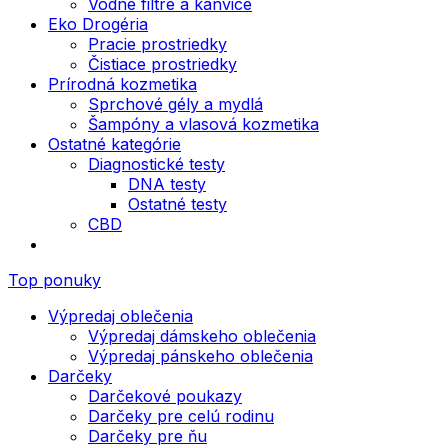
Vodné filtre a kanvice
Eko Drogéria
Pracie prostriedky
Čistiace prostriedky
Prírodná kozmetika
Sprchové gély a mydlá
Šampóny a vlasová kozmetika
Ostatné kategórie
Diagnostické testy
DNA testy
Ostatné testy
CBD
Top ponuky
Výpredaj oblečenia
Výpredaj dámskeho oblečenia
Výpredaj pánskeho oblečenia
Darčeky
Darčekové poukazy
Darčeky pre celú rodinu
Darčeky pre ňu