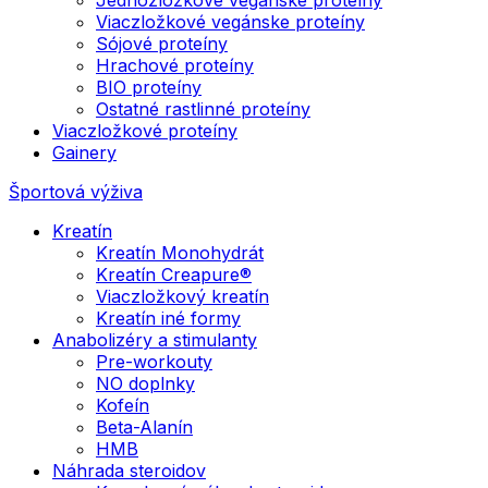
Viaczložkové vegánske proteíny
Sójové proteíny
Hrachové proteíny
BIO proteíny
Ostatné rastlinné proteíny
Viaczložkové proteíny
Gainery
Športová výživa
Kreatín
Kreatín Monohydrát
Kreatín Creapure®
Viaczložkový kreatín
Kreatín iné formy
Anabolizéry a stimulanty
Pre-workouty
NO doplnky
Kofeín
Beta-Alanín
HMB
Náhrada steroidov