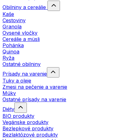
Obilniny a cereálie
Kaše
Cestoviny
Granola
Ovsené vločky
Cereálie a müsli
Pohánka
Quinoa
Ryža
Ostatné obilniny
Prísady na varenie
Tuky a oleje
Zmesi na pečenie a varenie
Múky
Ostatné prísady na varenie
Diéty
BIO produkty
Vegánske produkty
Bezlepkové produkty
Bezlaktózové produkty