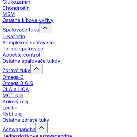
Glukozamín
Chondroitín
MSM
Ostatné kĺbové výživy
Spaľovače tuku
L-Karnitín
Komplexné spaľovače
Termo spaľovače
Appetite control
Ostatné spaľovače tukov
Zdravé tuky
Omega-3
Omega 3-6-9
CLA a HCA
MCT olej
Krilový olej
Lecitín
Rybí olej
Ostatné zdravé tuky
Ashwagandha
Jednozložková ashwagandha