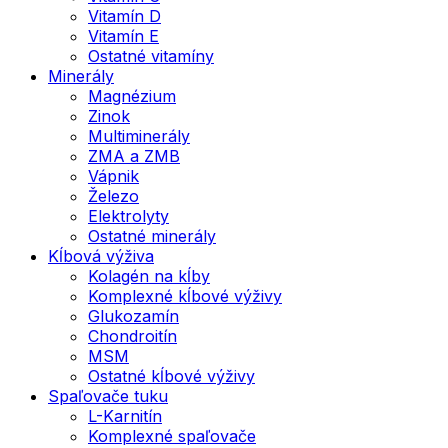
Vitamín D
Vitamín E
Ostatné vitamíny
Minerály
Magnézium
Zinok
Multiminerály
ZMA a ZMB
Vápnik
Železo
Elektrolyty
Ostatné minerály
Kĺbová výživa
Kolagén na kĺby
Komplexné kĺbové výživy
Glukozamín
Chondroitín
MSM
Ostatné kĺbové výživy
Spaľovače tuku
L-Karnitín
Komplexné spaľovače