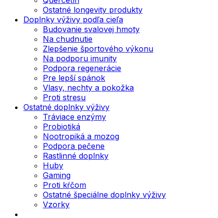
Ostatné longevity produkty
Doplnky výživy podľa cieľa
Budovanie svalovej hmoty
Na chudnutie
Zlepšenie športového výkonu
Na podporu imunity
Podpora regenerácie
Pre lepší spánok
Vlasy, nechty a pokožka
Proti stresu
Ostatné doplnky výživy
Tráviace enzýmy
Probiotiká
Nootropiká a mozog
Podpora pečene
Rastlinné doplnky
Huby
Gaming
Proti kŕčom
Ostatné špeciálne doplnky výživy
Vzorky