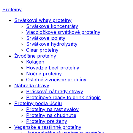
Proteíny
Srvátkové whey proteíny
Srvátkové koncentráty
Viaczložkové srvátkové proteíny
Srvátkové izoláty
Srvátkové hydrolyzáty
Clear proteíny
Živočíšne proteíny
Kolagén
Hovädzie beef proteíny
Nočné proteíny
Ostatné živočíšne proteíny
Náhrada stravy
Práškové náhrady stravy
Proteínové ready to drink nápoje
Proteíny podľa účelu
Proteíny na rast svalov
Proteíny na chudnutie
Proteíny pre ženy
Vegánske a rastlinné proteíny
Jednozložkové vegánske proteíny