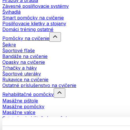
Hrazdy a bradlá
Závesné posilňovacie systémy
Švihadlá
Smart pomôcky na cvičenie
Posilňovacie klietky a stojany
Domáci tréning ostatné
Pomôcky na cvičenie
Šejkre
Športové fľaše
Bandáže na cvičenie
Opasky na cvičenie
Trhačky a háky
Športové uteráky
Rukavice na cvičenie
Ostatné príslušenstvo na cvičenie
Rehabilitačné pomôcky
Masážne pištole
Masážne pomôcky
Masážne valce
Ostatné rehabilitačné pomôcky
Tašky a batohy