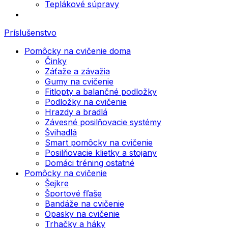
Teplákové súpravy
Príslušenstvo
Pomôcky na cvičenie doma
Činky
Záťaže a závažia
Gumy na cvičenie
Fitlopty a balančné podložky
Podložky na cvičenie
Hrazdy a bradlá
Závesné posilňovacie systémy
Švihadlá
Smart pomôcky na cvičenie
Posilňovacie klietky a stojany
Domáci tréning ostatné
Pomôcky na cvičenie
Šejkre
Športové fľaše
Bandáže na cvičenie
Opasky na cvičenie
Trhačky a háky