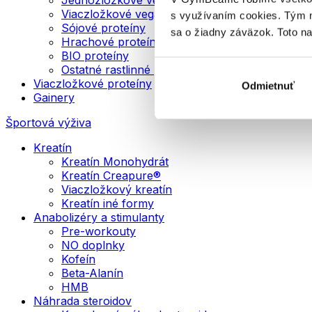
Viaczložkové vegánske proteíny
s využívaním cookies. Tým 
Sójové proteíny
sa o žiadny záväzok. Toto n
Hrachové proteíny
BIO proteíny
Ostatné rastlinné proteíny
Viaczložkové proteíny
Odmietnuť
Gainery
Športová výživa
Kreatín
Kreatín Monohydrát
Kreatín Creapure®
Viaczložkový kreatín
Kreatín iné formy
Anabolizéry a stimulanty
Pre-workouty
NO doplnky
Kofeín
Beta-Alanín
HMB
Náhrada steroidov