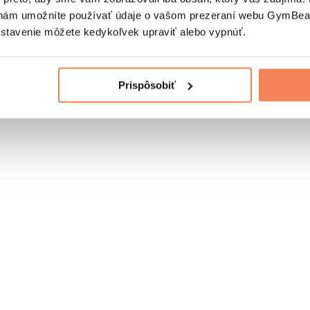
nám umožníte používať údaje o vašom prezeraní webu GymBeam
astavenie môžete kedykoľvek upraviť alebo vypnúť.
Prispôsobiť