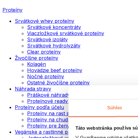
Proteíny
Srvátkové whey proteíny
Srvátkové koncentráty
Viaczložkové srvátkové proteíny
Srvátkové izoláty
Srvátkové hydrolyzáty
Clear proteíny
Živočíšne proteíny
Kolagén
Hovädzie beef proteíny
Nočné proteíny
Ostatné živočíšne proteíny
Náhrada stravy
Práškové náhrady stravy
Proteínové ready to drink nápoje
Proteíny podľa účelu
Súhlas
Proteíny na rast svalov
Proteíny na chudnutie
Proteíny pre ženy
Táto webstránka používa sú
Vegánske a rastlinné proteíny
V GymBeame robíme všetko pr
Jednozložkové vegánske proteíny