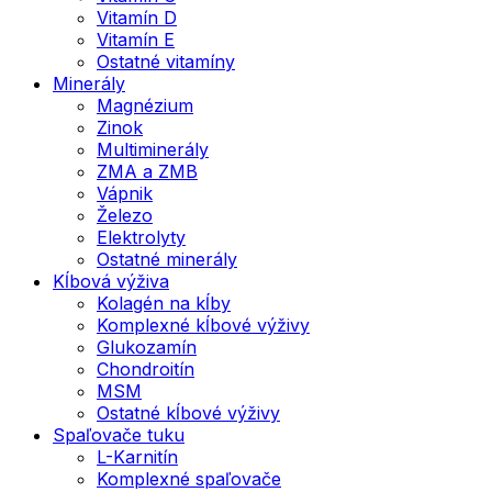
Vitamín D
Vitamín E
Ostatné vitamíny
Minerály
Magnézium
Zinok
Multiminerály
ZMA a ZMB
Vápnik
Železo
Elektrolyty
Ostatné minerály
Kĺbová výživa
Kolagén na kĺby
Komplexné kĺbové výživy
Glukozamín
Chondroitín
MSM
Ostatné kĺbové výživy
Spaľovače tuku
L-Karnitín
Komplexné spaľovače