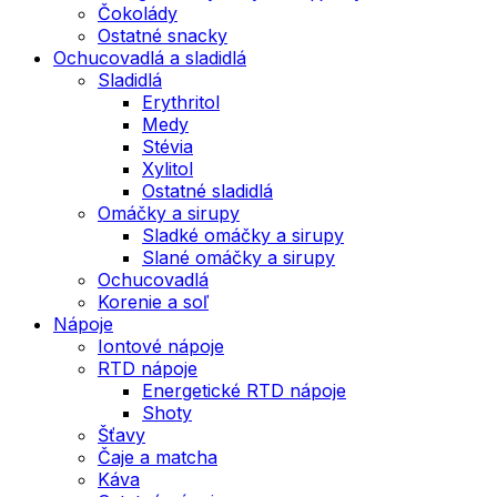
Čokolády
Ostatné snacky
Ochucovadlá a sladidlá
Sladidlá
Erythritol
Medy
Stévia
Xylitol
Ostatné sladidlá
Omáčky a sirupy
Sladké omáčky a sirupy
Slané omáčky a sirupy
Ochucovadlá
Korenie a soľ
Nápoje
Iontové nápoje
RTD nápoje
Energetické RTD nápoje
Shoty
Šťavy
Čaje a matcha
Káva