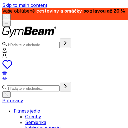
Skip to main content
Vaše obľúbené
cestoviny a omáčky
so zľavou až 20 %
Potraviny
Fitness jedlo
Orechy
Semienka
Nátierky a pasty