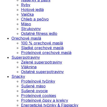
Ryby
Hotové jedlá
Vajíčka
Chlieb a pečivo
Mäso
Strukoviny
Ostatné fitness jedlo
Orechové maslá
100 % orechové maslá
Sladké orechové maslá
Proteínové orechové maslá
Superpotraviny
Zelené superpotraviny
Vláknina
Ostatné superpotraviny
Snacky
Proteínové tyčinky
Sušené mäso
Sušené ovocie
Proteínové cookies
Proteínové čipsy a krekry
Energetické tyčinky & Flapjacky