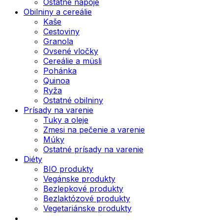
Ostatné nápoje
Obilniny a cereálie
Kaše
Cestoviny
Granola
Ovsené vločky
Cereálie a müsli
Pohánka
Quinoa
Ryža
Ostatné obilniny
Prísady na varenie
Tuky a oleje
Zmesi na pečenie a varenie
Múky
Ostatné prísady na varenie
Diéty
BIO produkty
Vegánske produkty
Bezlepkové produkty
Bezlaktózové produkty
Vegetariánske produkty