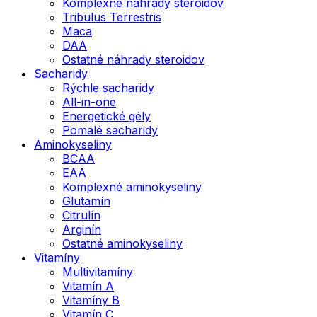
Komplexné náhrady steroidov
Tribulus Terrestris
Maca
DAA
Ostatné náhrady steroidov
Sacharidy
Rýchle sacharidy
All-in-one
Energetické gély
Pomalé sacharidy
Aminokyseliny
BCAA
EAA
Komplexné aminokyseliny
Glutamín
Citrulín
Arginín
Ostatné aminokyseliny
Vitamíny
Multivitamíny
Vitamín A
Vitamíny B
Vitamín C