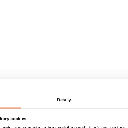
Detaily
bory cookies
eto, aby sme vám zobrazovali iba obsah, ktorý vás zaujíma. N