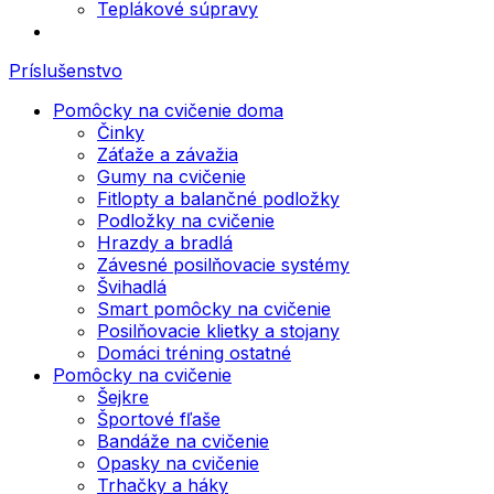
Teplákové súpravy
Príslušenstvo
Pomôcky na cvičenie doma
Činky
Záťaže a závažia
Gumy na cvičenie
Fitlopty a balančné podložky
Podložky na cvičenie
Hrazdy a bradlá
Závesné posilňovacie systémy
Švihadlá
Smart pomôcky na cvičenie
Posilňovacie klietky a stojany
Domáci tréning ostatné
Pomôcky na cvičenie
Šejkre
Športové fľaše
Bandáže na cvičenie
Opasky na cvičenie
Trhačky a háky