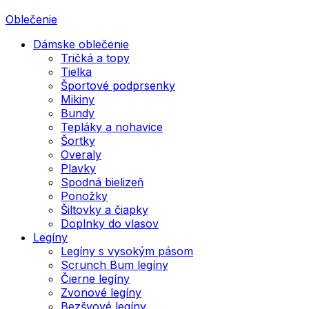
Oblečenie
Dámske oblečenie
Tričká a topy
Tielka
Športové podprsenky
Mikiny
Bundy
Tepláky a nohavice
Šortky
Overaly
Plavky
Spodná bielizeň
Ponožky
Šiltovky a čiapky
Doplnky do vlasov
Legíny
Legíny s vysokým pásom
Scrunch Bum legíny
Čierne legíny
Zvonové legíny
Bezšvové legíny