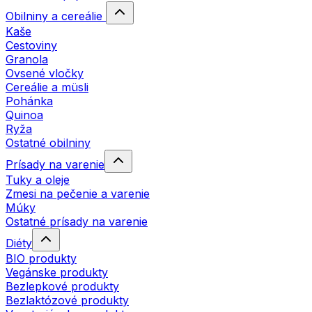
Obilniny a cereálie
Kaše
Cestoviny
Granola
Ovsené vločky
Cereálie a müsli
Pohánka
Quinoa
Ryža
Ostatné obilniny
Prísady na varenie
Tuky a oleje
Zmesi na pečenie a varenie
Múky
Ostatné prísady na varenie
Diéty
BIO produkty
Vegánske produkty
Bezlepkové produkty
Bezlaktózové produkty