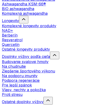
Ashwagandha KSM-66®
BIO ashwagandha
Komplexná ashwagandha
Longevity
Komplexné longevity produkty
NAD+
Berberín
Resveratrol
Quercetín
Ostatné longevity produkty
Doplnky výživy podľa cieľa
Budovanie svalovej hmoty
Na chudnutie
Zlepšenie športového výkonu
Na podporu imunity
Podpora regenerácie
Pre lepší spánok
Vlasy, nechty a pokožka
Proti stresu
Ostatné doplnky výživy