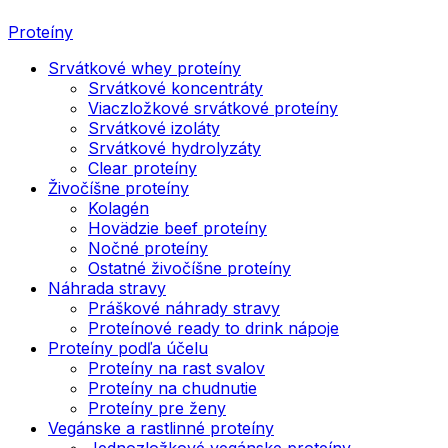
Proteíny
Srvátkové whey proteíny
Srvátkové koncentráty
Viaczložkové srvátkové proteíny
Srvátkové izoláty
Srvátkové hydrolyzáty
Clear proteíny
Živočíšne proteíny
Kolagén
Hovädzie beef proteíny
Nočné proteíny
Ostatné živočíšne proteíny
Náhrada stravy
Práškové náhrady stravy
Proteínové ready to drink nápoje
Proteíny podľa účelu
Proteíny na rast svalov
Proteíny na chudnutie
Proteíny pre ženy
Vegánske a rastlinné proteíny
Jednozložkové vegánske proteíny