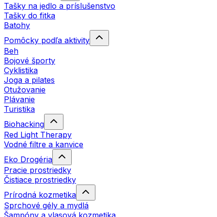
Tašky na jedlo a príslušenstvo
Tašky do fitka
Batohy
Pomôcky podľa aktivity
Beh
Bojové športy
Cyklistika
Joga a pilates
Otužovanie
Plávanie
Turistika
Biohacking
Red Light Therapy
Vodné filtre a kanvice
Eko Drogéria
Pracie prostriedky
Čistiace prostriedky
Prírodná kozmetika
Sprchové gély a mydlá
Šampóny a vlasová kozmetika