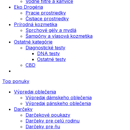
Vodné filtre a kanvice
Eko Drogéria
Pracie prostriedky
Čistiace prostriedky
Prírodná kozmetika
Sprchové gély a mydlá
Šampóny a vlasová kozmetika
Ostatné kategórie
Diagnostické testy
DNA testy
Ostatné testy
CBD
Top ponuky
Výpredaj oblečenia
Výpredaj dámskeho oblečenia
Výpredaj pánskeho oblečenia
Darčeky
Darčekové poukazy
Darčeky pre celú rodinu
Darčeky pre ňu