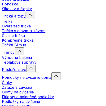
Ponožky
Šiltovky a čiapky
Tričká a topy
Tielka
Oversized tričká
Tričká s dlhým rukávom
Čierne tričká
Kompresné tričká
Tričká Slim fit
Trendy
Výhodné balenia
Teplákové súpravy
Príslušenstvo
Pomôcky na cvičenie doma
Činky
Záťaže a závažia
Gumy na cvičenie
Fitlopty a balančné podložky
Podložky na cvičenie