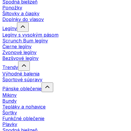
Spodná bielizeň
Ponožky
Šiltovky a čiapky
Doplnky do vlasov
Legíny
Legíny s vysokým pásom
Scrunch Bum legíny
Čierne legíny
Zvonové legíny
Bezšvové legíny
Trendy
Výhodné balenia
Športové súpravy
Pánske oblečenie
Mikiny
Bundy
Tepláky a nohavice
Šortky
Funkčné oblečenie
Plavky
Spodná bielizeň