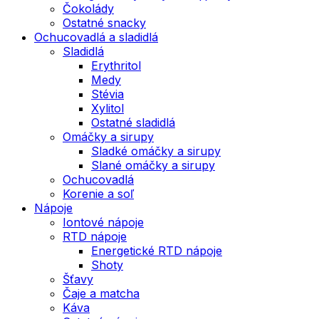
Čokolády
Ostatné snacky
Ochucovadlá a sladidlá
Sladidlá
Erythritol
Medy
Stévia
Xylitol
Ostatné sladidlá
Omáčky a sirupy
Sladké omáčky a sirupy
Slané omáčky a sirupy
Ochucovadlá
Korenie a soľ
Nápoje
Iontové nápoje
RTD nápoje
Energetické RTD nápoje
Shoty
Šťavy
Čaje a matcha
Káva