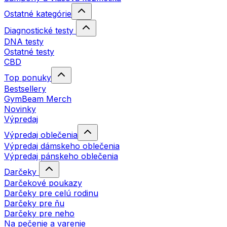
Ostatné kategórie
Diagnostické testy
DNA testy
Ostatné testy
CBD
Top ponuky
Bestsellery
GymBeam Merch
Novinky
Výpredaj
Výpredaj oblečenia
Výpredaj dámskeho oblečenia
Výpredaj pánskeho oblečenia
Darčeky
Darčekové poukazy
Darčeky pre celú rodinu
Darčeky pre ňu
Darčeky pre neho
Na pečenie a varenie