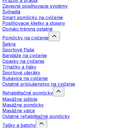
Hrazdy a bradlá
Závesné posilňovacie systémy
Švihadlá
Smart pomôcky na cvičenie
Posilňovacie klietky a stojany
Domáci tréning ostatné
Pomôcky na cvičenie
Šejkre
Športové fľaše
Bandáže na cvičenie
Opasky na cvičenie
Trhačky a háky
Športové uteráky
Rukavice na cvičenie
Ostatné príslušenstvo na cvičenie
Rehabilitačné pomôcky
Masážne pištole
Masážne pomôcky
Masážne valce
Ostatné rehabilitačné pomôcky
Tašky a batohy