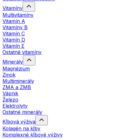
Vitamíny
Multivitamíny
Vitamín A
Vitamíny B
Vitamín C
Vitamín D
Vitamín E
Ostatné vitamíny
Minerály
Magnézium
Zinok
Multiminerály
ZMA a ZMB
Vápnik
Železo
Elektrolyty
Ostatné minerály
Kĺbová výživa
Kolagén na kĺby
Komplexné kĺbové výživy