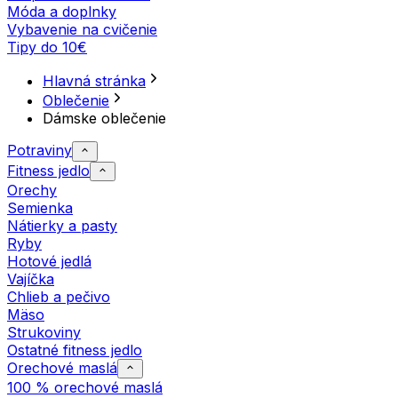
Móda a doplnky
Vybavenie na cvičenie
Tipy do 10€
Hlavná stránka
Oblečenie
Dámske oblečenie
Potraviny
Fitness jedlo
Orechy
Semienka
Nátierky a pasty
Ryby
Hotové jedlá
Vajíčka
Chlieb a pečivo
Mäso
Strukoviny
Ostatné fitness jedlo
Orechové maslá
100 % orechové maslá