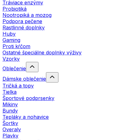
Tráviace enzýmy
Probiotiká
Nootropiká a mozog
Podpora pečene
Rastlinné doplnky
Huby
Gaming
Proti kŕčom
Ostatné špeciálne doplnky výživy
Vzorky
Oblečenie
Dámske oblečenie
Tričká a topy
Tielka
Športové podprsenky
Mikiny
Bundy
Tepláky a nohavice
Šortky
Overaly
Plavky