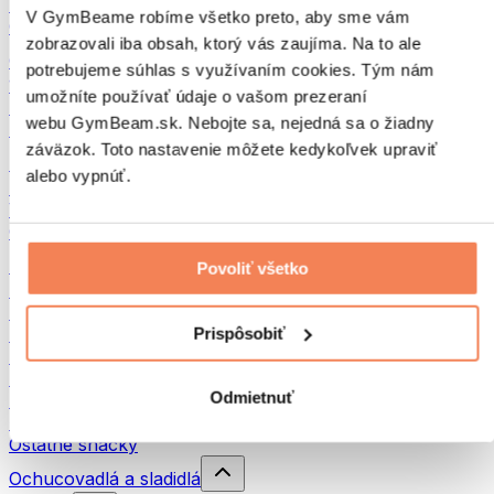
Strukoviny
V GymBeame robíme všetko preto, aby sme vám
Ostatné fitness jedlo
zobrazovali iba obsah, ktorý vás zaujíma. Na to ale
Orechové maslá
potrebujeme súhlas s využívaním cookies. Tým nám
100 % orechové maslá
umožníte používať údaje o vašom prezeraní
Sladké orechové maslá
webu GymBeam.sk. Nebojte sa, nejedná sa o žiadny
Proteínové orechové maslá
záväzok. Toto nastavenie môžete kedykoľvek upraviť
Superpotraviny
alebo vypnúť.
Zelené superpotraviny
Vláknina
Ostatné superpotraviny
Snacky
Povoliť všetko
Proteínové tyčinky
Sušené mäso
Prispôsobiť
Sušené ovocie
Proteínové cookies
Proteínové čipsy a krekry
Odmietnuť
Energetické tyčinky & Flapjacky
Čokolády
Ostatné snacky
Ochucovadlá a sladidlá