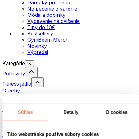
Darčeky pre neho
Na pečenie a varenie
Móda a doplnky
Vybavenie na cvičenie
Tipy do 10€
Bestsellery
GymBeam Merch
Novinky
Výpredaj
Kategórie
Potraviny
Fitness jedlo
Orechy
Semienka
Nátierky a pasty
Ryby
Súhlas
Detaily
O cookies
Hotové jedlá
Vajíčka
Chlieb a pečivo
Mäso
Táto webstránka používa súbory cookies