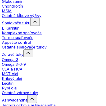
Glukozamín
Chondroitín
MSM
Ostatné kĺbové výživy
Spaľovače tuku
L-Karnitín
Komplexné spaľovače
Termo spaľovače
Appetite control
Ostatné spaľovače tukov
Zdravé tuky
Omega-3
Omega 3-6-9
CLA a HCA
MCT olej
Krilový olej
Lecitín
Rybí olej
Ostatné zdravé tuky
Ashwagandha
Jednozložková ashwagandha