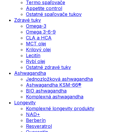
Termo spaľovače
Appetite control
Ostatné spaľovače tukov
Zdravé tuky
Omega-3
Omega 3-6-9
CLA a HCA
MCT olej
Krilový olej
Lecitín
Rybí olej
Ostatné zdravé tuky
Ashwagandha
Jednozložková ashwagandha
Ashwagandha KSM-66®
BIO ashwagandha
Komplexná ashwagandha
Longevity
Komplexné longevity produkty
NAD+
Berberín
Resveratrol
Quercetín