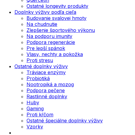
Ostatné longevity produkty
Doplnky výživy podľa cieľa
Budovanie svalovej hmoty
Na chudnutie
Zlepšenie športového výkonu
Na podporu imunity
Podpora regenerácie
Pre lepší spánok
Vlasy, nechty a pokožka
Proti stresu
Ostatné doplnky výživy
Tráviace enzýmy
Probiotiká
Nootropiká a mozog
Podpora pečene
Rastlinné doplnky
Huby
Gaming
Proti kŕčom
Ostatné špeciálne doplnky výživy
Vzorky