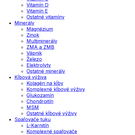
Vitamín D
Vitamín E
Ostatné vitamíny
Minerály
Magnézium
Zinok
Multiminerály
ZMA a ZMB
Vápnik
Železo
Elektrolyty
Ostatné minerály
Kĺbová výživa
Kolagén na kĺby
Komplexné kĺbové výživy
Glukozamín
Chondroitín
MSM
Ostatné kĺbové výživy
Spaľovače tuku
L-Karnitín
Komplexné spaľovače