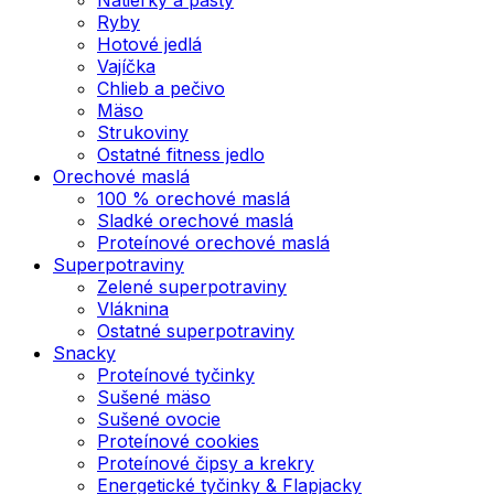
Ryby
Hotové jedlá
Vajíčka
Chlieb a pečivo
Mäso
Strukoviny
Ostatné fitness jedlo
Orechové maslá
100 % orechové maslá
Sladké orechové maslá
Proteínové orechové maslá
Superpotraviny
Zelené superpotraviny
Vláknina
Ostatné superpotraviny
Snacky
Proteínové tyčinky
Sušené mäso
Sušené ovocie
Proteínové cookies
Proteínové čipsy a krekry
Energetické tyčinky & Flapjacky