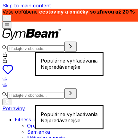
Skip to main content
Vaše obľúbené
cestoviny a omáčky
so zľavou až 20 %
Populárne vyhľadávania
Najpredávanejšie
Potraviny
Populárne vyhľadávania
Fitness jedlo
Najpredávanejšie
Orechy
Semienka
Nátierky a pasty