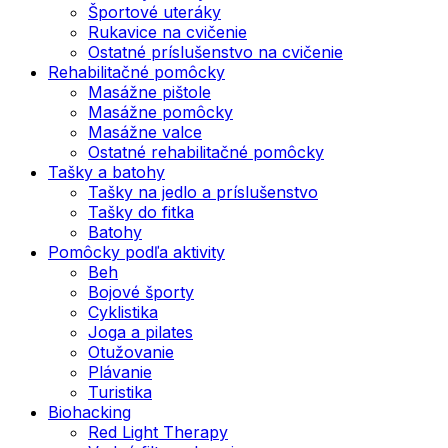
Športové uteráky
Rukavice na cvičenie
Ostatné príslušenstvo na cvičenie
Rehabilitačné pomôcky
Masážne pištole
Masážne pomôcky
Masážne valce
Ostatné rehabilitačné pomôcky
Tašky a batohy
Tašky na jedlo a príslušenstvo
Tašky do fitka
Batohy
Pomôcky podľa aktivity
Beh
Bojové športy
Cyklistika
Joga a pilates
Otužovanie
Plávanie
Turistika
Biohacking
Red Light Therapy