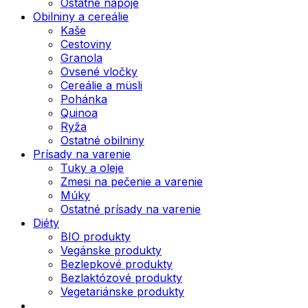
Ostatné nápoje
Obilniny a cereálie
Kaše
Cestoviny
Granola
Ovsené vločky
Cereálie a müsli
Pohánka
Quinoa
Ryža
Ostatné obilniny
Prísady na varenie
Tuky a oleje
Zmesi na pečenie a varenie
Múky
Ostatné prísady na varenie
Diéty
BIO produkty
Vegánske produkty
Bezlepkové produkty
Bezlaktózové produkty
Vegetariánske produkty