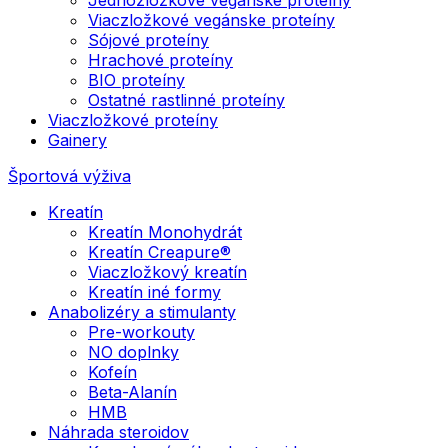
Viaczložkové vegánske proteíny
Sójové proteíny
Hrachové proteíny
BIO proteíny
Ostatné rastlinné proteíny
Viaczložkové proteíny
Gainery
Športová výživa
Kreatín
Kreatín Monohydrát
Kreatín Creapure®
Viaczložkový kreatín
Kreatín iné formy
Anabolizéry a stimulanty
Pre-workouty
NO doplnky
Kofeín
Beta-Alanín
HMB
Náhrada steroidov