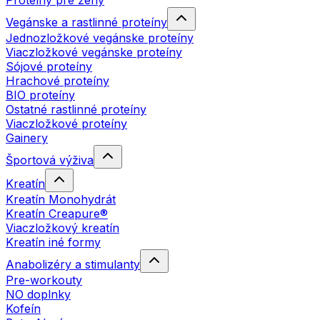
Proteíny pre ženy
Vegánske a rastlinné proteíny
Jednozložkové vegánske proteíny
Viaczložkové vegánske proteíny
Sójové proteíny
Hrachové proteíny
BIO proteíny
Ostatné rastlinné proteíny
Viaczložkové proteíny
Gainery
Športová výživa
Kreatín
Kreatín Monohydrát
Kreatín Creapure®
Viaczložkový kreatín
Kreatín iné formy
Anabolizéry a stimulanty
Pre-workouty
NO doplnky
Kofeín