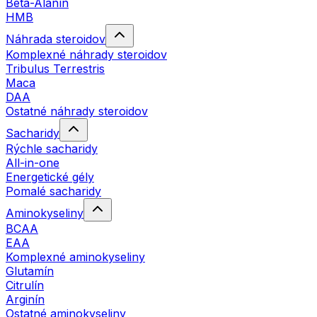
Beta-Alanín
HMB
Náhrada steroidov
Komplexné náhrady steroidov
Tribulus Terrestris
Maca
DAA
Ostatné náhrady steroidov
Sacharidy
Rýchle sacharidy
All-in-one
Energetické gély
Pomalé sacharidy
Aminokyseliny
BCAA
EAA
Komplexné aminokyseliny
Glutamín
Citrulín
Arginín
Ostatné aminokyseliny