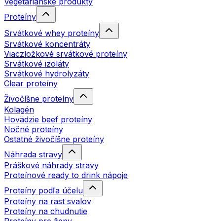
Vegetariánske produkty
Proteíny
Srvátkové whey proteíny
Srvátkové koncentráty
Viaczložkové srvátkové proteíny
Srvátkové izoláty
Srvátkové hydrolyzáty
Clear proteíny
Živočíšne proteíny
Kolagén
Hovädzie beef proteíny
Nočné proteíny
Ostatné živočíšne proteíny
Náhrada stravy
Práškové náhrady stravy
Proteínové ready to drink nápoje
Proteíny podľa účelu
Proteíny na rast svalov
Proteíny na chudnutie