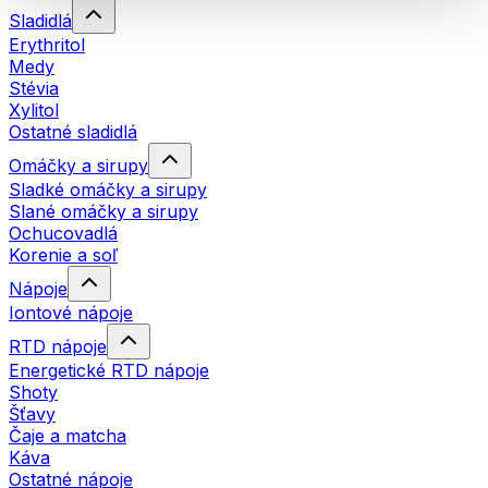
Sladidlá
Erythritol
Medy
Stévia
Xylitol
Ostatné sladidlá
Omáčky a sirupy
Sladké omáčky a sirupy
Slané omáčky a sirupy
Ochucovadlá
Korenie a soľ
Nápoje
Iontové nápoje
RTD nápoje
Energetické RTD nápoje
Shoty
Šťavy
Čaje a matcha
Káva
Ostatné nápoje