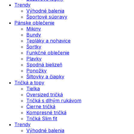
Trendy
Výhodné balenia
Športové súpravy
Pánske oblečenie
Mikiny
Bundy
Tepláky a nohavice
Šortky
Funkčné oblečenie
Plavky
Spodná bielizeň
Ponožky
Šiltovky a čiapky
Tričká a topy
Tielka
Oversized tričká
Tričká s dlhým rukávom
Čierne tričká
Kompresné tričká
Tričká Slim fit
Trendy
Výhodné balenia