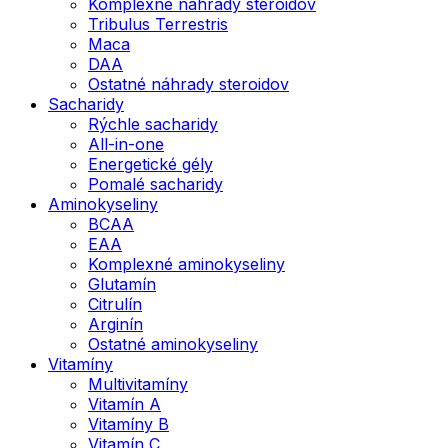
Komplexné náhrady steroidov
Tribulus Terrestris
Maca
DAA
Ostatné náhrady steroidov
Sacharidy
Rýchle sacharidy
All-in-one
Energetické gély
Pomalé sacharidy
Aminokyseliny
BCAA
EAA
Komplexné aminokyseliny
Glutamín
Citrulín
Arginín
Ostatné aminokyseliny
Vitamíny
Multivitamíny
Vitamín A
Vitamíny B
Vitamín C